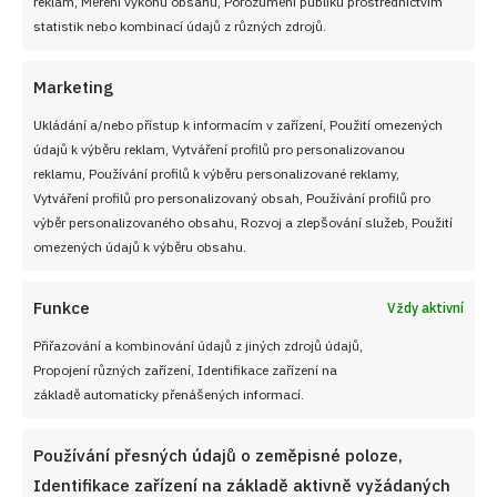
reklam, Měření výkonu obsahu, Porozumění publiku prostřednictvím
statistik nebo kombinací údajů z různých zdrojů.
Marketing
Ukládání a/nebo přístup k informacím v zařízení, Použití omezených
údajů k výběru reklam, Vytváření profilů pro personalizovanou
Sledujte nás!
reklamu, Používání profilů k výběru personalizované reklamy,
Vytváření profilů pro personalizovaný obsah, Používání profilů pro
výběr personalizovaného obsahu, Rozvoj a zlepšování služeb, Použití
omezených údajů k výběru obsahu.
Funkce
Vždy aktivní
Přiřazování a kombinování údajů z jiných zdrojů údajů,
Propojení různých zařízení, Identifikace zařízení na
NEZMEŠKEJTE ŽÁDNÝ RECEPT!
základě automaticky přenášených informací.
Používání přesných údajů o zeměpisné poloze,
Pro odběr nových receptů zadejte Vaši e-mailovou
Identifikace zařízení na základě aktivně vyžádaných