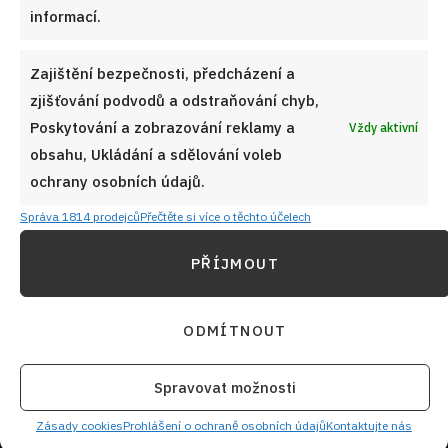
adresu
informací.
Zajištění bezpečnosti, předcházení a
zjišťování podvodů a odstraňování chyb,
CHCI RECEPTY E-MAILEM
Poskytování a zobrazování reklamy a
Vždy aktivní
obsahu, Ukládání a sdělování voleb
ochrany osobních údajů.
Správa 1814 prodejců
Přečtěte si více o těchto účelech
UŽITEČNÉ ODKAZY
PŘÍJMOUT
Soutěž pro Aktivní kuchaře 2024
ODMÍTNOUT
Návody a otázky
Naši kuchaři
Spravovat možnosti
Zásady cookies
Redakce Cooky.cz
Prohlášení o ochraně osobních údajů
Kontaktujte nás