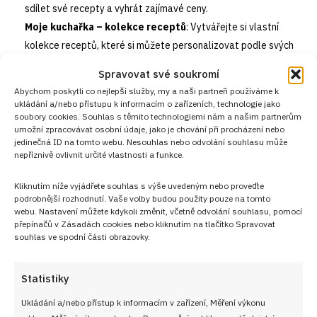
sdílet své recepty a vyhrát zajímavé ceny.
Moje kuchařka – kolekce receptů
: Vytvářejte si vlastní
kolekce receptů, které si můžete personalizovat podle svých
preferencí a potřeb. Sestavte si vlastní kuchařku plnou vašich
Spravovat své soukromí
oblíbených jídel.
Abychom poskytli co nejlepší služby, my a naši partneři používáme k
Nákupní seznam
: Generujte si nákupní seznamy přímo z
ukládání a/nebo přístupu k informacím o zařízeních, technologie jako
soubory cookies. Souhlas s těmito technologiemi nám a našim partnerům
receptů, abyste měli jistotu, že při nákupu na nic nezapomenete.
umožní zpracovávat osobní údaje, jako je chování při procházení nebo
Tuto funkci oceníte zejména při plánování větších nákupů.
jedinečná ID na tomto webu. Nesouhlas nebo odvolání souhlasu může
nepříznivě ovlivnit určité vlastnosti a funkce.
Komunita kuchařů
: Staňte se součástí naší aktivní komunity
kuchařů, kde můžete sdílet své zkušenosti, získávat rady a tipy
Kliknutím níže vyjádřete souhlas s výše uvedeným nebo proveďte
od ostatních členů a diskutovat o nejnovějších trendech ve
podrobnější rozhodnutí. Vaše volby budou použity pouze na tomto
vaření.
webu. Nastavení můžete kdykoli změnit, včetně odvolání souhlasu, pomocí
přepínačů v Zásadách cookies nebo kliknutím na tlačítko Spravovat
souhlas ve spodní části obrazovky.
Statistiky
Ukládání a/nebo přístup k informacím v zařízení, Měření výkonu