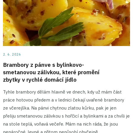
2. 6. 2026
Brambory z pánve s bylinkovo-
smetanovou zálivkou, které promění
zbytky v rychlé domácí jídlo
Tyhle brambory dělám hlavně ve dnech, kdy už mám část
práce hotovou předem a v lednici čekají uvařené brambory
ze včerejška. Na pánvi chytnou zlatou kůrku, pak je jen
přeliju smetanovou zálivkou s hořčicí a bylinkami a za chvíli je
na stole teplá, voňavá večeře. Mám na nich ráda, že jsou
nenáročné, levné a přitom nepůsobí obyčejně.