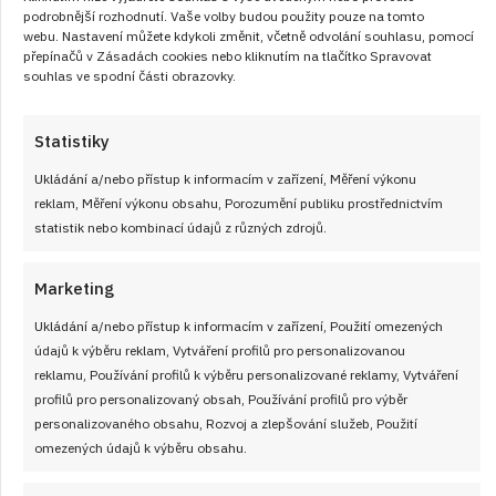
podrobnější rozhodnutí. Vaše volby budou použity pouze na tomto
webu. Nastavení můžete kdykoli změnit, včetně odvolání souhlasu, pomocí
přepínačů v Zásadách cookies nebo kliknutím na tlačítko Spravovat
souhlas ve spodní části obrazovky.
Statistiky
Ukládání a/nebo přístup k informacím v zařízení, Měření výkonu
22. 3. 2025
reklam, Měření výkonu obsahu, Porozumění publiku prostřednictvím
Jídlo, které si zamilujete: Farmářská
statistik nebo kombinací údajů z různých zdrojů.
směs na pánvi z kuřecího masa, žampionů
a křupavých brambor
Marketing
Prohlédněte si recept s postupem krok za krokem na
Ukládání a/nebo přístup k informacím v zařízení, Použití omezených
vynikající a rychlé jídlo, připravené během půl hodiny a
údajů k výběru reklam, Vytváření profilů pro personalizovanou
reklamu, Používání profilů k výběru personalizované reklamy, Vytváření
překvapte svojí rodinu skvělou večeří.
profilů pro personalizovaný obsah, Používání profilů pro výběr
personalizovaného obsahu, Rozvoj a zlepšování služeb, Použití
ČÍST RECEPT
omezených údajů k výběru obsahu.