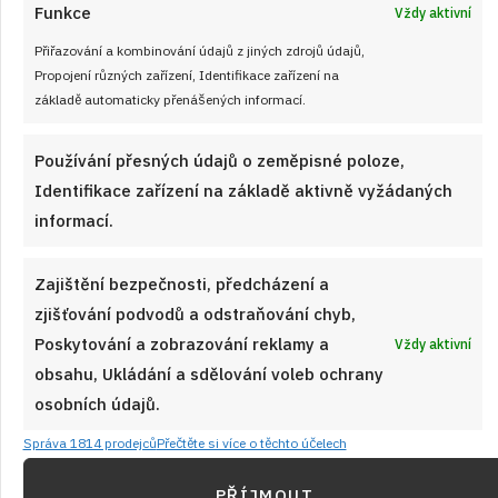
Funkce
Vždy aktivní
Přiřazování a kombinování údajů z jiných zdrojů údajů,
Propojení různých zařízení, Identifikace zařízení na
Právě jsme uvařili
základě automaticky přenášených informací.
Používání přesných údajů o zeměpisné poloze,
Identifikace zařízení na základě aktivně vyžádaných
informací.
Zajištění bezpečnosti, předcházení a
zjišťování podvodů a odstraňování chyb,
Poskytování a zobrazování reklamy a
Vždy aktivní
obsahu, Ukládání a sdělování voleb ochrany
osobních údajů.
Správa 1814 prodejců
Přečtěte si více o těchto účelech
PŘÍJMOUT