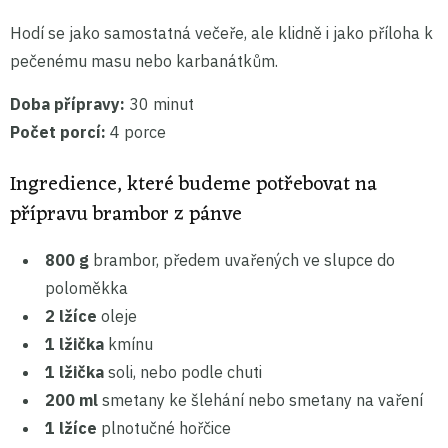
Hodí se jako samostatná večeře, ale klidně i jako příloha k
pečenému masu nebo karbanátkům.
Doba přípravy:
30 minut
Počet porcí:
4 porce
Ingredience, které budeme potřebovat na
přípravu brambor z pánve
800 g
brambor, předem uvařených ve slupce do
poloměkka
2 lžíce
oleje
1 lžička
kmínu
1 lžička
soli, nebo podle chuti
200 ml
smetany ke šlehání nebo smetany na vaření
1 lžíce
plnotučné hořčice