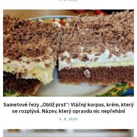
Sametové řezy „Obliž prst”: Vláčný korpus, krém, který
se rozplývá. Název, který opravdu nic nepřehání
6. 8. 2026