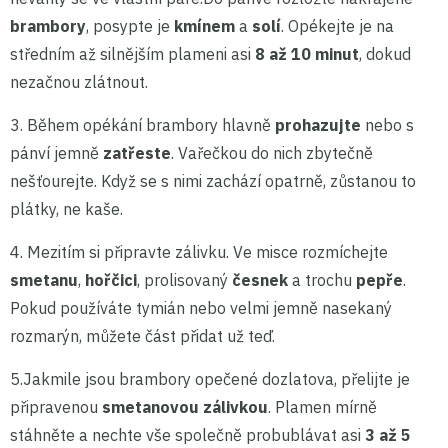
brambory
, posypte je
kmínem
a
solí
. Opékejte je na
středním až silnějším plameni asi
8 až 10 minut
, dokud
nezačnou zlátnout.
3.
Během opékání brambory hlavně
prohazujte
nebo s
pánví jemně
zatřeste
. Vařečkou do nich zbytečně
nešťourejte. Když se s nimi zachází opatrně, zůstanou to
plátky, ne kaše.
4.
Mezitím si připravte zálivku. Ve misce rozmíchejte
smetanu
,
hořčici
, prolisovaný
česnek
a trochu
pepře
.
Pokud používáte tymián nebo velmi jemně nasekaný
rozmarýn, můžete část přidat už teď.
5.J
akmile jsou brambory opečené dozlatova, přelijte je
připravenou
smetanovou zálivkou
. Plamen mírně
stáhněte a nechte vše společně probublávat asi
3 až 5