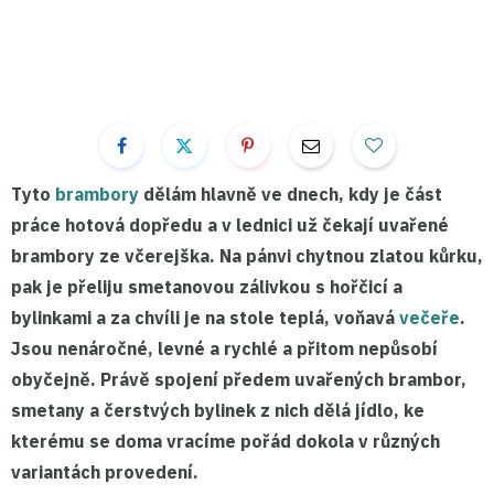
Tyto
brambory
dělám hlavně ve dnech, kdy je část
práce hotová dopředu a v lednici už čekají uvařené
brambory ze včerejška. Na pánvi chytnou zlatou kůrku,
pak je přeliju smetanovou zálivkou s hořčicí a
bylinkami a za chvíli je na stole teplá, voňavá
večeře
.
Jsou
nenáročné, levné a rychlé
a přitom nepůsobí
obyčejně. Právě spojení
předem uvařených brambor
,
smetany a čerstvých bylinek z nich dělá jídlo, ke
kterému se doma vracíme pořád dokola v různých
variantách provedení.