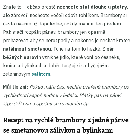
Znáte to – občas prostě
nechcete stát dlouho u plotny
,
ale zároveň nechcete večeři odbýt rohlíkem. Brambory si
často uvařím už dopoledne, někdy rovnou den předem.
Pak stačí rozpálit pánev, brambory jen opatrně
prohazovat, aby se nerozpadly a nakonec je nechat krátce
natáhnout smetanou
. To je na tom to hezké. Z
pár
běžných surovin
vznikne jídlo, které voní po česneku,
kmínu a bylinkách a dobře funguje i s obyčejným
zeleninovým
salátem
.
Můj tip zní:
Pokud máte čas, nechte uvařené brambory po
vychladnutí aspoň hodinu v lednici. Plátky pak na pánvi
lépe drží tvar a opečou se rovnoměrněji.
Recept na rychlé brambory z jedné pánve
se smetanovou zálivkou a bylinkami