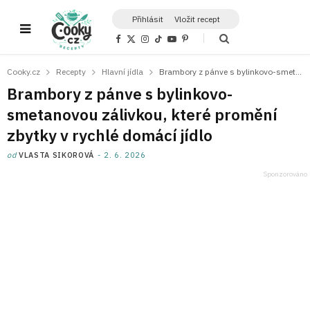
Přihlásit
Vložit recept
F
X
I
T
Y
P
a
(
n
i
o
i
c
T
s
k
u
n
e
w
t
T
T
t
Cooky.cz
Recepty
Hlavní jídla
Brambory z pánve s bylinkovo-smetanovou zálivkou, které promění zbytky v rychlé domácí jídlo
b
i
a
o
u
e
o
t
g
k
b
r
Brambory z pánve s bylinkovo-
o
t
r
e
e
k
e
a
s
smetanovou zálivkou, které promění
r
m
t
)
zbytky v rychlé domácí jídlo
od
VLASTA SIKOROVÁ
2. 6. 2026