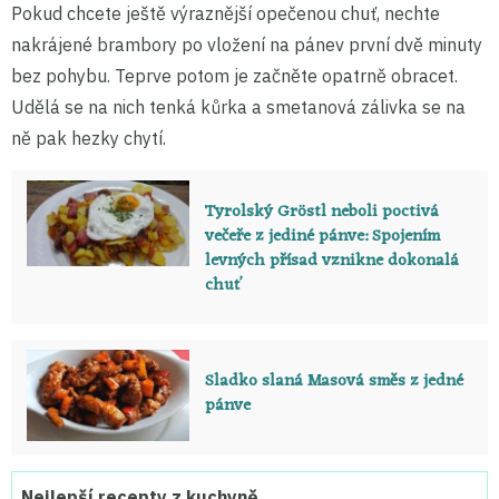
Pokud chcete ještě výraznější opečenou chuť, nechte
nakrájené brambory po vložení na pánev první dvě minuty
bez pohybu. Teprve potom je začněte opatrně obracet.
Udělá se na nich tenká kůrka a smetanová zálivka se na
ně pak hezky chytí.
Tyrolský Gröstl neboli poctivá
večeře z jediné pánve: Spojením
levných přísad vznikne dokonalá
chuť
Sladko slaná Masová směs z jedné
pánve
Nejlepší recepty z kuchyně