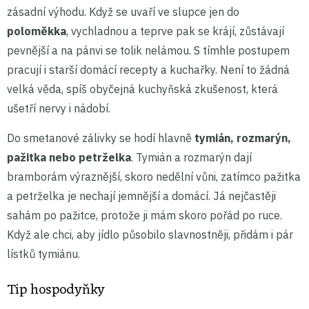
zásadní výhodu. Když se uvaří ve slupce jen do
poloměkka
, vychladnou a teprve pak se krájí, zůstávají
pevnější a na pánvi se tolik nelámou. S tímhle postupem
pracují i starší domácí recepty a kuchařky. Není to žádná
velká věda, spíš obyčejná kuchyňská zkušenost, která
ušetří nervy i nádobí.
Do smetanové zálivky se hodí hlavně
tymián, rozmarýn,
pažitka nebo petrželka
. Tymián a rozmarýn dají
bramborám výraznější, skoro nedělní vůni, zatímco pažitka
a petrželka je nechají jemnější a domácí. Já nejčastěji
sahám po pažitce, protože ji mám skoro pořád po ruce.
Když ale chci, aby jídlo působilo slavnostněji, přidám i pár
lístků tymiánu.
Tip hospodyňky