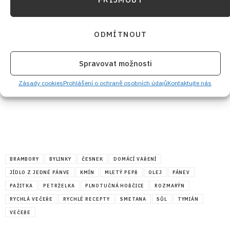
ODMÍTNOUT
Spravovat možnosti
Zásady cookies
Prohlášení o ochraně osobních údajů
Kontaktujte nás
BRAMBORY
BYLINKY
ČESNEK
DOMÁCÍ VAŘENÍ
JÍDLO Z JEDNÉ PÁNVE
KMÍN
MLETÝ PEPŘ
OLEJ
PÁNEV
PAŽITKA
PETRŽELKA
PLNOTUČNÁ HOŘČICE
ROZMARÝN
RYCHLÁ VEČEŘE
RYCHLÉ RECEPTY
SMETANA
SŮL
TYMIÁN
VEČEŘE