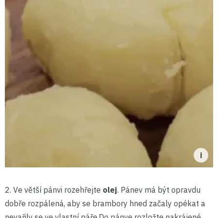
2.
Ve větší pánvi rozehřejte
olej
. Pánev má být opravdu
dobře rozpálená, aby se brambory hned začaly opékat a
nevařily se ve vlastní páře.Do pánve rozložte nakrájené