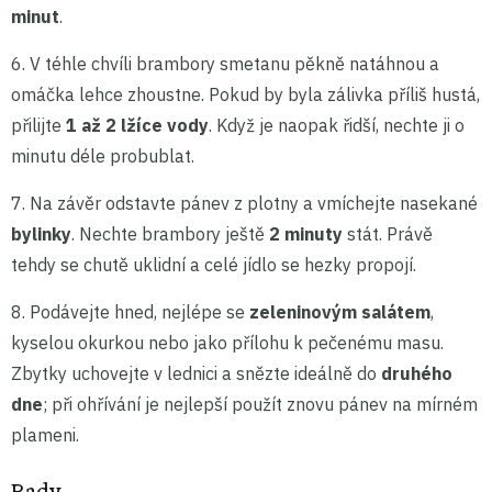
minut
.
6.
V téhle chvíli brambory smetanu pěkně natáhnou a
omáčka lehce zhoustne. Pokud by byla zálivka příliš hustá,
přilijte
1 až 2 lžíce vody
. Když je naopak řidší, nechte ji o
minutu déle probublat.
7.
Na závěr odstavte pánev z plotny a vmíchejte nasekané
bylinky
. Nechte brambory ještě
2 minuty
stát. Právě
tehdy se chutě uklidní a celé jídlo se hezky propojí.
8.
Podávejte hned, nejlépe se
zeleninovým salátem
,
kyselou okurkou nebo jako přílohu k pečenému masu.
Zbytky uchovejte v lednici a snězte ideálně do
druhého
dne
; při ohřívání je nejlepší použít znovu pánev na mírném
plameni.