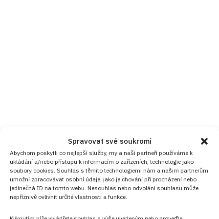
Spravovat své soukromí
Abychom poskytli co nejlepší služby, my a naši partneři používáme k
ukládání a/nebo přístupu k informacím o zařízeních, technologie jako
soubory cookies. Souhlas s těmito technologiemi nám a našim partnerům
umožní zpracovávat osobní údaje, jako je chování při procházení nebo
jedinečná ID na tomto webu. Nesouhlas nebo odvolání souhlasu může
nepříznivě ovlivnit určité vlastnosti a funkce.
Kliknutím níže vyjádřete souhlas s výše uvedeným nebo proveďte