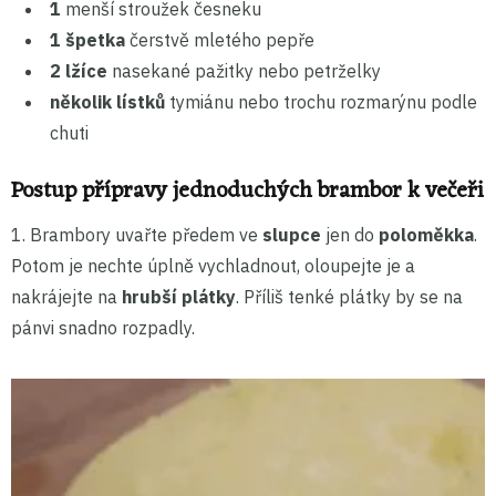
1
menší stroužek česneku
1 špetka
čerstvě mletého pepře
2 lžíce
nasekané pažitky nebo petrželky
několik lístků
tymiánu nebo trochu rozmarýnu podle
chuti
Postup přípravy jednoduchých brambor k večeři
1.
Brambory uvařte předem ve
slupce
jen do
poloměkka
.
Potom je nechte úplně vychladnout, oloupejte je a
nakrájejte na
hrubší plátky
. Příliš tenké plátky by se na
pánvi snadno rozpadly.