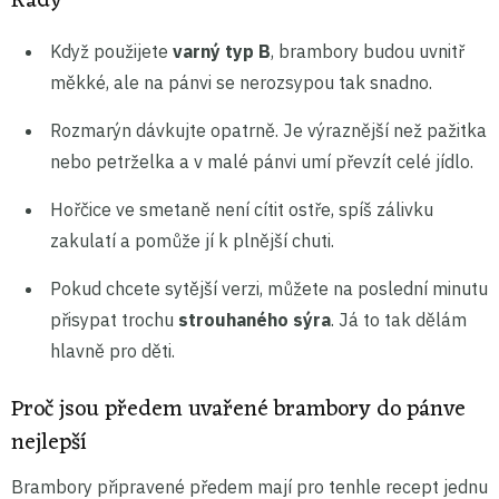
Rady
Když použijete
varný typ B
, brambory budou uvnitř
měkké, ale na pánvi se nerozsypou tak snadno.
Rozmarýn dávkujte opatrně. Je výraznější než pažitka
nebo petrželka a v malé pánvi umí převzít celé jídlo.
Hořčice ve smetaně není cítit ostře, spíš zálivku
zakulatí a pomůže jí k plnější chuti.
Pokud chcete sytější verzi, můžete na poslední minutu
přisypat trochu
strouhaného sýra
. Já to tak dělám
hlavně pro děti.
Proč jsou předem uvařené brambory do pánve
nejlepší
Brambory připravené předem mají pro tenhle recept jednu