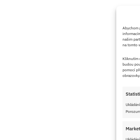
Abychom po
informacím
našim part
na tomto w
Kliknutím
budou pou
pomocí pře
obrazovky
Statist
Ukládání
Porozumě
Market
Ukládání