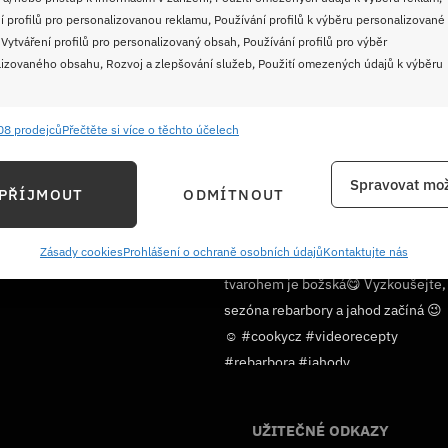
í profilů pro personalizovanou reklamu, Používání profilů k výběru personalizované
 Vytváření profilů pro personalizovaný obsah, Používání profilů pro výběr
izovaného obsahu, Rozvoj a zlepšování služeb, Použití omezených údajů k výběru
08 prodejců
Přečtěte si více o těchto účelech
e
Vždy
ání a kombinování údajů z jiných zdrojů údajů, Propojení různých zařízení,
Spravovat mož
PŘÍJMOUT
ODMÍTNOUT
kace zařízení na základě automaticky přenášených informací.
ání přesných údajů o zeměpisné poloze, Identifikace zařízení na
Sledujte nás!
Zásady cookies
Prohlášení o ochraně osobních údajů
Kontaktujte nás
ě aktivně požadovaných informací.
ění bezpečnosti, předcházení a zjišťování podvodů a
ňování chyb, Poskytování a zobrazování reklamy a obsahu,
Vždy
ní a sdělování voleb ochrany osobních údajů.
UŽITEČNÉ ODKAZY