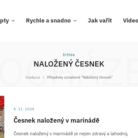
pty
Rychle a snadno
Jak vařit
Vide
OCHÁZ
ŠTÍTEK
NALOŽENÝ ČESNEK
Cooky.cz
Příspěvky označené "Naložený česnek"
8. 11. 2024
Česnek naložený v marinádě
Česnek naložený v marinádě je nejen zdravý a lahodný,