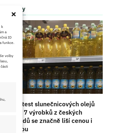
Články
 k
ám a
ečná ID
a funkce.
še volby
lasu,
části
ahu,
Velký test slunečnicových olejů
2026: 7 výrobků z českých
obchodů se značně liší cenou i
kvalitou