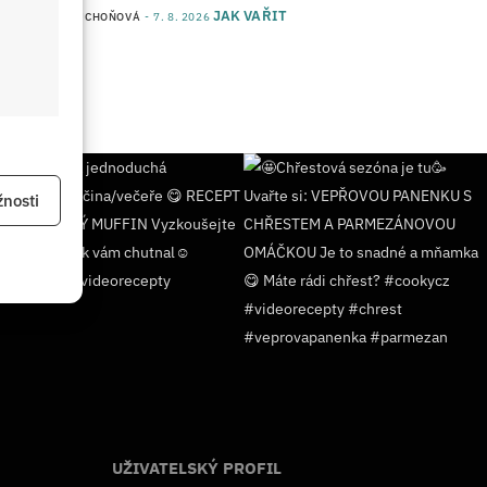
JAK VAŘIT
od
JANA DUCHOŇOVÁ
7. 8. 2026
 aktivní
nosti
 aktivní
UŽIVATELSKÝ PROFIL