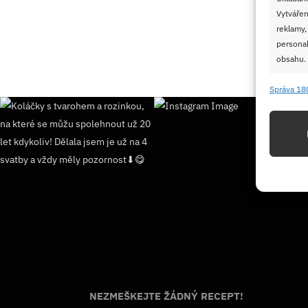
Vytvářen
reklamy,
personal
obsahu.
Správa 18
Funkc
Přiřazov
Identifi
Použív
základ
Zajišt
odstra
Ukládá
NEZMEŠKEJTE ŽÁDNÝ RECEPT!