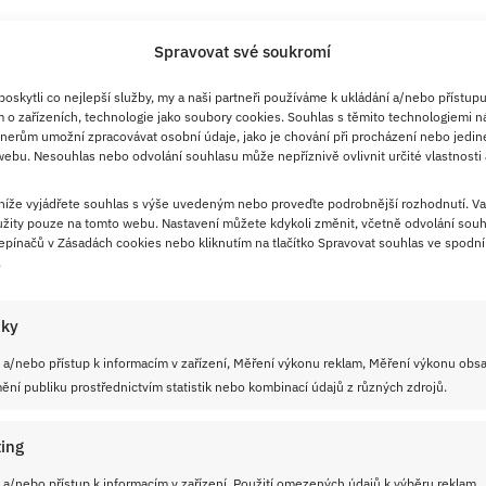
Spravovat své soukromí
skytli co nejlepší služby, my a naši partneři používáme k ukládání a/nebo přístupu
 o zařízeních, technologie jako soubory cookies. Souhlas s těmito technologiemi n
nerům umožní zpracovávat osobní údaje, jako je chování při procházení nebo jedin
ebu. Nesouhlas nebo odvolání souhlasu může nepříznivě ovlivnit určité vlastnosti 
 níže vyjádřete souhlas s výše uvedeným nebo proveďte podrobnější rozhodnutí. Va
žity pouze na tomto webu. Nastavení můžete kdykoli změnit, včetně odvolání souh
pínačů v Zásadách cookies nebo kliknutím na tlačítko Spravovat souhlas ve spodní 
.
iky
 a/nebo přístup k informacím v zařízení, Měření výkonu reklam, Měření výkonu obs
ní publiku prostřednictvím statistik nebo kombinací údajů z různých zdrojů.
ing
 a/nebo přístup k informacím v zařízení, Použití omezených údajů k výběru reklam,