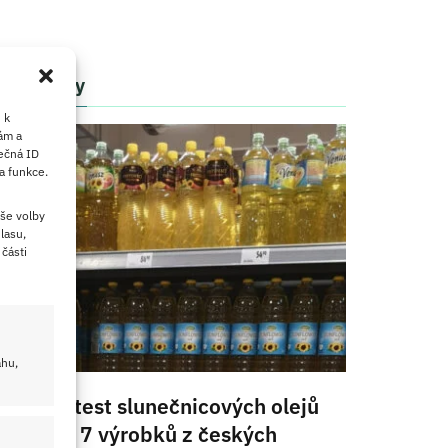
Články
 k
ám a
ečná ID
a funkce.
še volby
lasu,
části
ahu,
Velký test slunečnicových olejů
2026: 7 výrobků z českých