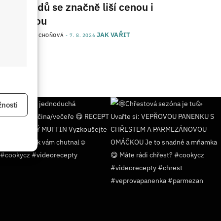
obchodů se značně liší cenou i
kvalitou
JAK VAŘIT
od
JANA DUCHOŇOVÁ
7. 8. 2026
 aktivní
nosti
 aktivní