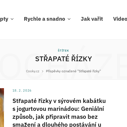
pty
Rychle a snadno
Jak vařit
Vide
OCHÁZ
ŠTÍTEK
STŘAPATÉ ŘÍZKY
Cooky.cz
Příspěvky označené "Střapaté řízky"
18. 2. 2026
Střapaté řízky v sýrovém kabátku
s jogurtovou marinádou: Geniální
způsob, jak připravit maso bez
smažení a dlouhého postávání u