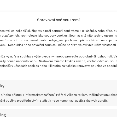
Spravovat své soukromí
skytli co nejlepší služby, my a naši partneři používáme k ukládání a/nebo přístupu
23. 9. 2025
 o zařízeních, technologie jako soubory cookies. Souhlas s těmito technologiemi n
Střapaté řízky na způsob
nerům umožní zpracovávat osobní údaje, jako je chování při procházení nebo jedin
ebu. Nesouhlas nebo odvolání souhlasu může nepříznivě ovlivnit určité vlastnosti 
francouzských kuřecích nudliček
s příchutí česneku a zakysané
 níže vyjádřete souhlas s výše uvedeným nebo proveďte podrobnější rozhodnutí. Va
žity pouze na tomto webu. Nastavení můžete kdykoli změnit, včetně odvolání souh
smetany
pínačů v Zásadách cookies nebo kliknutím na tlačítko Spravovat souhlas ve spodní 
.
Prohlédněte si recept s postupem krok za krokem na
chutné a rychlé francouzské střapaté řízky z masa,
iky
které máte rádi, či zrovna máte k dispozici.
 a/nebo přístup k informacím v zařízení, Měření výkonu reklam, Měření výkonu obs
ní publiku prostřednictvím statistik nebo kombinací údajů z různých zdrojů.
ČÍST RECEPT
ing