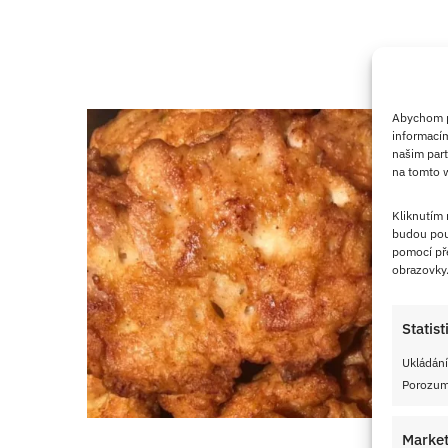
Abychom po
informacím
našim part
na tomto w
Kliknutím
budou pou
pomocí pře
obrazovky
Statist
Ukládání
Porozumě
Market