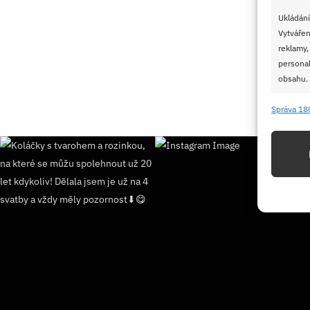
Ukládání
Vytvářen
reklamy,
personal
obsahu.
Správa 18
Funkc
Přiřazov
Identifi
Použív
základ
Zajišt
odstra
Ukládá