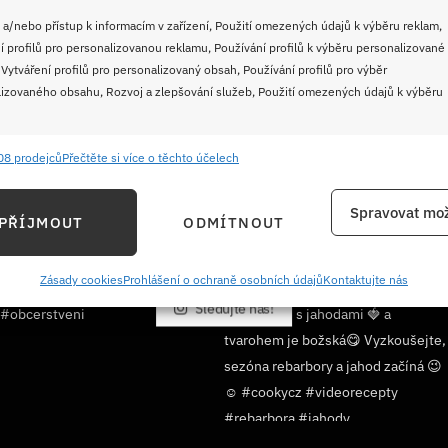
 a/nebo přístup k informacím v zařízení, Použití omezených údajů k výběru reklam,
í profilů pro personalizovanou reklamu, Používání profilů k výběru personalizované
 Vytváření profilů pro personalizovaný obsah, Používání profilů pro výběr
izovaného obsahu, Rozvoj a zlepšování služeb, Použití omezených údajů k výběru
08 prodejců
Přečtěte si více o těchto účelech
e
Vždy
ání a kombinování údajů z jiných zdrojů údajů, Propojení různých zařízení,
Spravovat mož
PŘÍJMOUT
ODMÍTNOUT
kace zařízení na základě automaticky přenášených informací.
ání přesných údajů o zeměpisné poloze, Identifikace zařízení na
Zásady cookies
Prohlášení o ochraně osobních údajů
Kontaktujte nás
ě aktivně požadovaných informací.
Sledujte nás!
ění bezpečnosti, předcházení a zjišťování podvodů a
ňování chyb, Poskytování a zobrazování reklamy a obsahu,
Vždy
ní a sdělování voleb ochrany osobních údajů.