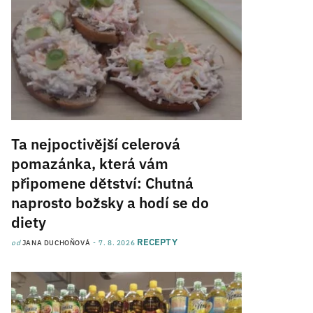
Ta nejpoctivější celerová
pomazánka, která vám
připomene dětství: Chutná
naprosto božsky a hodí se do
diety
RECEPTY
od
JANA DUCHOŇOVÁ
7. 8. 2026