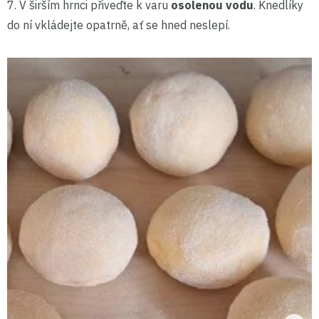
7. V širším hrnci přiveďte k varu
osolenou vodu
. Knedlíky
do ní vkládejte opatrně, ať se hned neslepí.