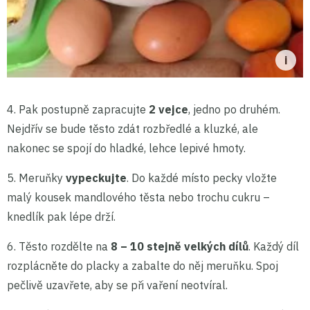
4. Pak postupně zapracujte
2 vejce
, jedno po druhém.
Nejdřív se bude těsto zdát rozbředlé a kluzké, ale
nakonec se spojí do hladké, lehce lepivé hmoty.
5. Meruňky
vypeckujte
. Do každé místo pecky vložte
malý kousek mandlového těsta nebo trochu cukru –
knedlík pak lépe drží.
6. Těsto rozdělte na
8 – 10 stejně velkých dílů
. Každý díl
rozplácněte do placky a zabalte do něj meruňku. Spoj
pečlivě uzavřete, aby se při vaření neotvíral.