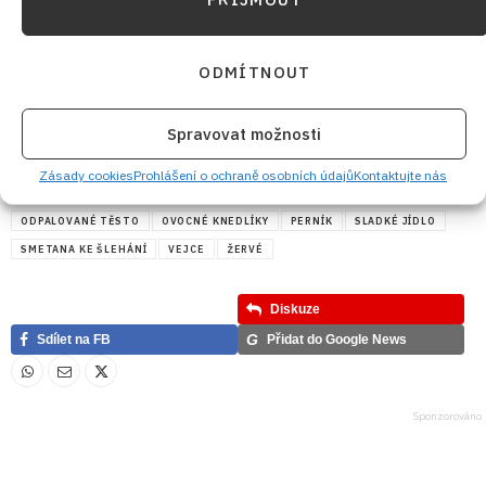
ODMÍTNOUT
Spravovat možnosti
ČESKÁ KUCHYNĚ
HRUBÁ MOUKA
KNEDLE
LETNÍ RECEPTY
Zásady cookies
Prohlášení o ochraně osobních údajů
Kontaktujte nás
MANDLOVÉ TĚSTO
MÁSLO
MERUŇKY
MLÉKO
ODPALOVANÉ TĚSTO
OVOCNÉ KNEDLÍKY
PERNÍK
SLADKÉ JÍDLO
SMETANA KE ŠLEHÁNÍ
VEJCE
ŽERVÉ
Diskuze
G
Sdílet na FB
Přidat do Google News