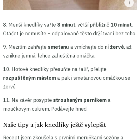
8. Menší knedlíky vařte
8 minut
, větší přibližně
10 minut
.
Otáčet je nemusíte – odpalované těsto drží tvar i bez toho.
9. Mezitím zahřejte
smetanu
a vmíchejte do ní
žervé
, až
vznikne jemná, lehce zahuštěná omáčka.
10. Hotové knedlíky přesuňte na talíř, přelijte
rozpuštěným máslem
a pak i smetanovou omáčkou se
žervé.
11. Na závěr posypte
strouhaným perníkem
a
moučkovým cukrem. Podávejte hned.
Naše tipy a jak knedlíky ještě vylepšit
Recept jsem zkoušela s prvními meruňkami sezóny a