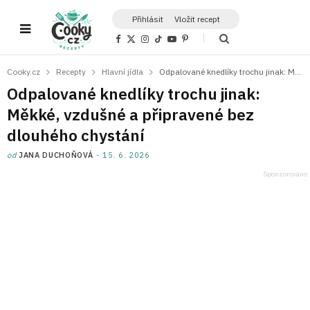
Přihlásit
Vložit recept
F
X
I
T
Y
P
a
(
n
i
o
i
c
T
s
k
u
n
e
w
t
T
T
t
Cooky.cz
Recepty
Hlavní jídla
Odpalované knedlíky trochu jinak: Měkké, vzdušné a připravené bez dlouhého chystání
b
i
a
o
u
e
o
t
g
k
b
r
Odpalované knedlíky trochu jinak:
o
t
r
e
e
k
e
a
s
Měkké, vzdušné a připravené bez
r
m
t
)
dlouhého chystání
od
JANA DUCHOŇOVÁ
15. 6. 2026