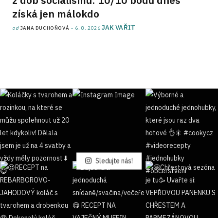
získá jen málokdo
JAK VAŘIT
od
JANA DUCHOŇOVÁ
6. 8. 2026
Sledujte nás!