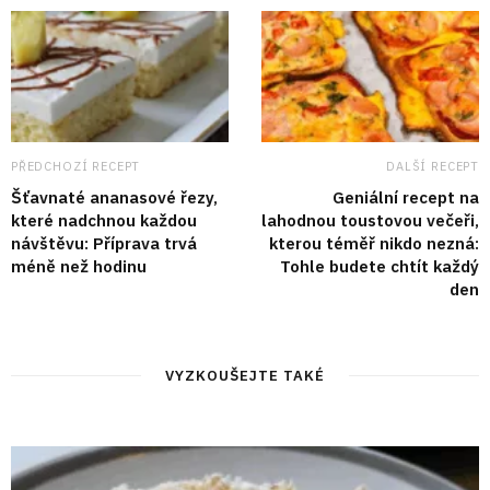
PŘEDCHOZÍ RECEPT
DALŠÍ RECEPT
Šťavnaté ananasové řezy,
Geniální recept na
které nadchnou každou
lahodnou toustovou večeři,
návštěvu: Příprava trvá
kterou téměř nikdo nezná:
méně než hodinu
Tohle budete chtít každý
den
VYZKOUŠEJTE TAKÉ