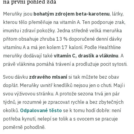
na první pohled zdá
Meruňky jsou
bohatým zdrojem beta-karotenu
, látky,
kterou tělo přeměňuje na vitamín A. Ten podporuje zrak,
imunitu i zdraví pokožky. Jedna středně velká meruňka
přitom obsahuje zhruba 13 % doporučené denní dávky
vitamínu A a má jen kolem 17 kalorií. Podle Healthline
meruňky dodávají také
vitamín C, draslík a vlákninu
. A
právě vláknina pomáhá trávení a prodlužuje pocit sytosti.
Svou dávku
zdravého mlsaní
si tak můžete bez obav
dopřát. Meruňky uvnitř knedlíků nejsou jen o chuti. Mají i
svou výživovou stránku. A protože sezona trvá jen pár
týdnů, je rozumné je zpracovat rychle a bez zbytečných
okolků.
Odpalované těsto
se k tomu hodí dobře: není
potřeba kynutí, nelepí se tolik a s ovocem se pracuje
poměrně pohodlně.