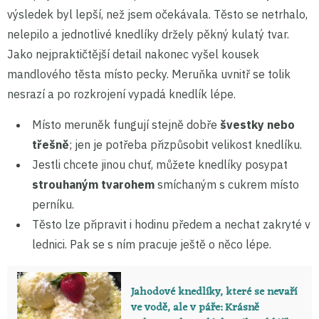
výsledek byl lepší, než jsem očekávala. Těsto se netrhalo,
nelepilo a jednotlivé knedlíky držely pěkný kulatý tvar.
Jako nejpraktičtější detail nakonec vyšel kousek
mandlového těsta místo pecky. Meruňka uvnitř se tolik
nesrazí a po rozkrojení vypadá knedlík lépe.
Místo meruněk fungují stejně dobře
švestky nebo
třešně
; jen je potřeba přizpůsobit velikost knedlíku.
Jestli chcete jinou chuť, můžete knedlíky posypat
strouhaným tvarohem
smíchaným s cukrem místo
perníku.
Těsto lze připravit i hodinu předem a nechat zakryté v
lednici. Pak se s ním pracuje ještě o něco lépe.
Jahodové knedlíky, které se nevaří
ve vodě, ale v páře: Krásně