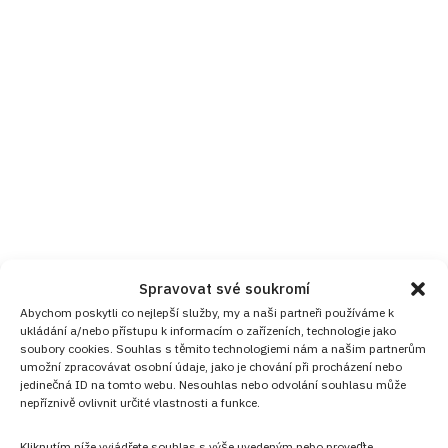
Spravovat své soukromí
Abychom poskytli co nejlepší služby, my a naši partneři používáme k
ukládání a/nebo přístupu k informacím o zařízeních, technologie jako
soubory cookies. Souhlas s těmito technologiemi nám a našim partnerům
umožní zpracovávat osobní údaje, jako je chování při procházení nebo
jedinečná ID na tomto webu. Nesouhlas nebo odvolání souhlasu může
nepříznivě ovlivnit určité vlastnosti a funkce.
Kliknutím níže vyjádřete souhlas s výše uvedeným nebo proveďte