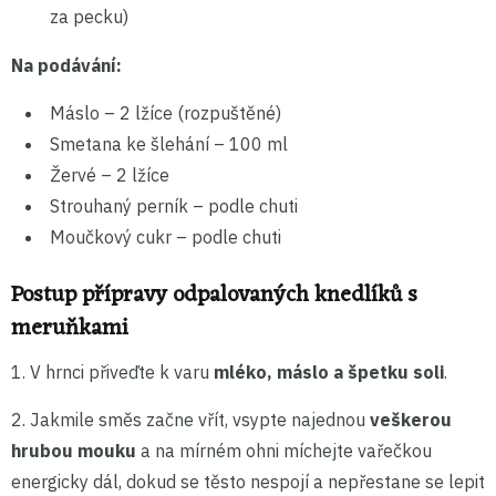
za pecku)
Na podávání:
Máslo – 2 lžíce (rozpuštěné)
Smetana ke šlehání – 100 ml
Žervé – 2 lžíce
Strouhaný perník – podle chuti
Moučkový cukr – podle chuti
Postup přípravy odpalovaných knedlíků s
meruňkami
1. V hrnci přiveďte k varu
mléko, máslo a špetku soli
.
2. Jakmile směs začne vřít, vsypte najednou
veškerou
hrubou mouku
a na mírném ohni míchejte vařečkou
energicky dál, dokud se těsto nespojí a nepřestane se lepit