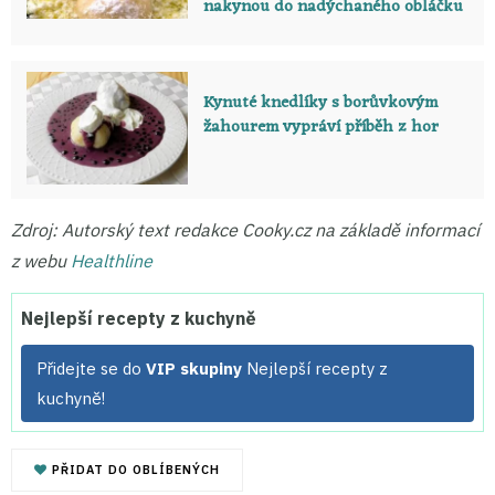
nakynou do nadýchaného obláčku
Kynuté knedlíky s borůvkovým
žahourem vypráví příběh z hor
Zdroj: Autorský text redakce Cooky.cz na základě informací
z webu
Healthline
Nejlepší recepty z kuchyně
Přidejte se do
VIP skupiny
Nejlepší recepty z
kuchyně!
PŘIDAT DO OBLÍBENÝCH