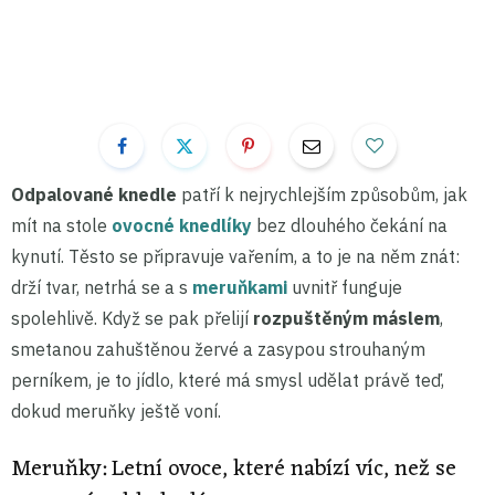
Odpalované
knedle
patří k nejrychlejším způsobům, jak
mít na stole
ovocné knedlíky
bez dlouhého čekání na
kynutí. Těsto se připravuje vařením, a to je na něm znát:
drží tvar, netrhá se a s
meruňkami
uvnitř funguje
spolehlivě. Když se pak přelijí
rozpuštěným máslem
,
smetanou zahuštěnou žervé a zasypou strouhaným
perníkem, je to jídlo, které má smysl udělat právě teď,
dokud meruňky ještě voní.
Meruňky: Letní ovoce, které nabízí víc, než se