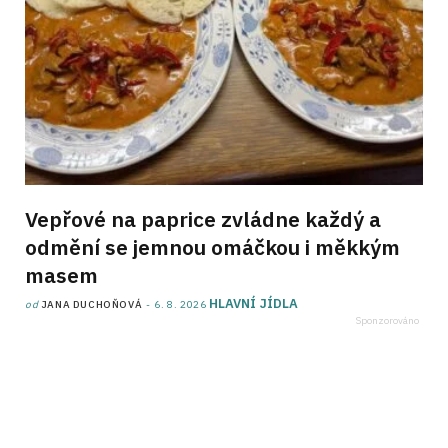
Vepřové na paprice zvládne každý a
odmění se jemnou omáčkou i měkkým
masem
HLAVNÍ JÍDLA
od
JANA DUCHOŇOVÁ
6. 8. 2026