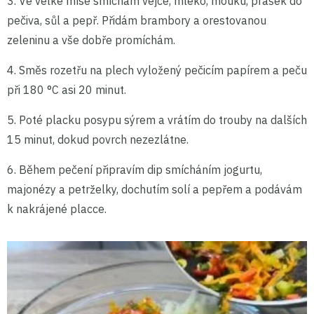
3. Ve velké míse smíchám vejce, mléko, mouku, prášek do
pečiva, sůl a pepř. Přidám brambory a orestovanou
zeleninu a vše dobře promíchám.
4. Směs rozetřu na plech vyložený pečicím papírem a peču
při 180 °C asi 20 minut.
5. Poté placku posypu sýrem a vrátím do trouby na dalších
15 minut, dokud povrch nezezlátne.
6. Během pečení připravím dip smícháním jogurtu,
majonézy a petrželky, dochutím solí a pepřem a podávám
k nakrájené placce.