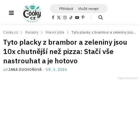
Přihlásit
Vložit recept
F
X
I
T
Y
P
a
(
n
i
o
i
c
T
s
k
u
n
e
w
t
T
T
t
Cooky.cz
Recepty
Hlavní jídla
Tyto placky z brambor a zeleniny jsou 10x chutnější než pizza: Stačí vše nastrouhat a je hotovo
b
i
a
o
u
e
o
t
g
k
b
r
Tyto placky z brambor a zeleniny jsou
o
t
r
e
e
k
e
a
s
10x chutnější než pizza: Stačí vše
r
m
t
)
nastrouhat a je hotovo
od
JANA DUCHOŇOVÁ
18. 5. 2026