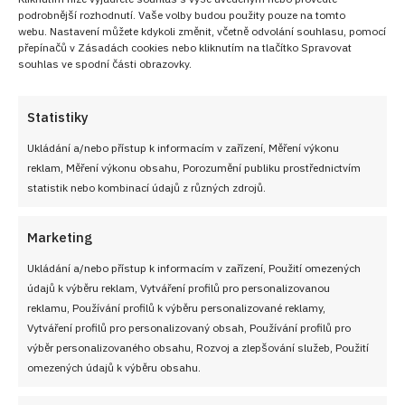
podrobnější rozhodnutí. Vaše volby budou použity pouze na tomto
webu. Nastavení můžete kdykoli změnit, včetně odvolání souhlasu, pomocí
přepínačů v Zásadách cookies nebo kliknutím na tlačítko Spravovat
souhlas ve spodní části obrazovky.
Statistiky
Ukládání a/nebo přístup k informacím v zařízení, Měření výkonu
reklam, Měření výkonu obsahu, Porozumění publiku prostřednictvím
statistik nebo kombinací údajů z různých zdrojů.
Marketing
Ukládání a/nebo přístup k informacím v zařízení, Použití omezených
údajů k výběru reklam, Vytváření profilů pro personalizovanou
BÍLÝ JOGURT
BRAMBOROVÉ PLACKY
BRAMBORY
HLADKÁ MOUKA
reklamu, Používání profilů k výběru personalizované reklamy,
JARNÍ CIBULKA
MAJONÉZA
MLÉKO
MRKEV
OLIVOVÝ OLEJ
Vytváření profilů pro personalizovaný obsah, Používání profilů pro
PAPRIKA
PETRŽEL
PLACKY Z BRAMBOR
PRÁŠEK DO PEČIVA
SÝR
výběr personalizovaného obsahu, Rozvoj a zlepšování služeb, Použití
VEJCE
ZELENINOVÉ PLACIČKY
omezených údajů k výběru obsahu.