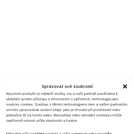
Spravovat své soukromí
Abychom poskytli co nejlepší služby, my a naši partneři používáme k
ukládání a/nebo přístupu k informacím o zařízeních, technologie jako
soubory cookies. Souhlas s těmito technologiemi nám a našim partnerům
umožní zpracovávat osobní údaje, jako je chování při procházení nebo
jedinečná ID na tomto webu. Nesouhlas nebo odvolání souhlasu může
nepříznivě ovlivnit určité vlastnosti a funkce.
Kliknutím níže vyjádřete souhlas s výše uvedeným nebo proveďte