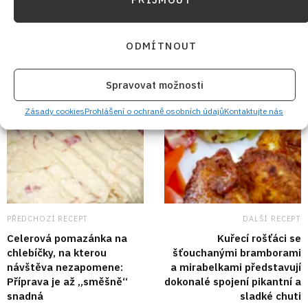
ODMÍTNOUT
Spravovat možnosti
Zásady cookies
Prohlášení o ochraně osobních údajů
Kontaktujte nás
PŘEDCHOZÍ RECEPT
DALŠÍ RECEPT
Celerová pomazánka na
Kuřecí rošťáci se
chlebíčky, na kterou
šťouchanými bramborami
návštěva nezapomene:
a mirabelkami představují
Příprava je až „směšně“
dokonalé spojení pikantní a
snadná
sladké chuti