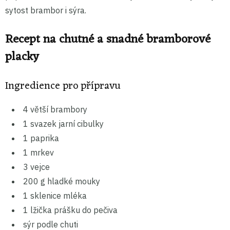
sytost brambor i sýra.
Recept na chutné a snadné bramborové
placky
Ingredience pro přípravu
4 větší brambory
1 svazek jarní cibulky
1 paprika
1 mrkev
3 vejce
200 g hladké mouky
1 sklenice mléka
1 lžička prášku do pečiva
sýr podle chuti