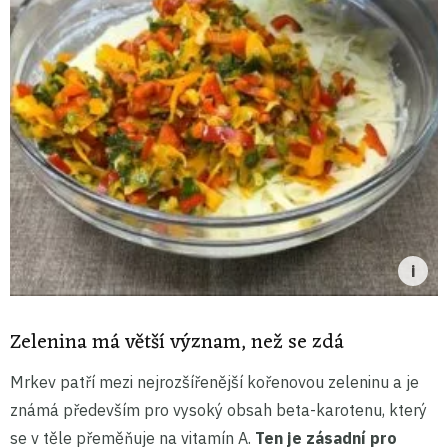
Zelenina má větší význam, než se zdá
Mrkev patří mezi nejrozšířenější kořenovou zeleninu a je
známá především pro vysoký obsah beta-karotenu, který
se v těle přeměňuje na vitamín A.
Ten je zásadní pro