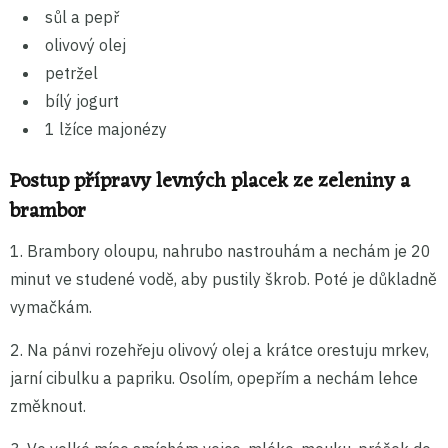
sůl a pepř
olivový olej
petržel
bílý jogurt
1 lžíce majonézy
Postup přípravy levných placek ze zeleniny a
brambor
1. Brambory oloupu, nahrubo nastrouhám a nechám je 20
minut ve studené vodě, aby pustily škrob. Poté je důkladně
vymačkám.
2. Na pánvi rozehřeju olivový olej a krátce orestuju mrkev,
jarní cibulku a papriku. Osolím, opepřím a nechám lehce
změknout.