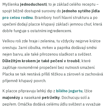
Myšlenka
jednoduchosti
, to je základ celého receptu –
spojit běžně dostupné suroviny do
jednoho sytého jídla
pro celou rodinu
. Brambory tvoří hlavní strukturu a po
upečení dodají placce křupavý základ i jemnou chuť, která
dobře funguje s ostatními ingrediencemi.
Velkou roli zde hraje i zelenina, tu vždycky nejprve krátce
orestuju. Jarní cibulka, mrkev a paprika dodávají směsi
nejen barvu, ale také přirozenou sladkost a svěžest.
Důležitým krokem je také pečení v troubě
, které
zajišťuje rovnoměrné propečení bez nutnosti smažení.
Placka se tak nestává příliš těžkou a zároveň si zachovává
příjemně křupavý povrch.
K placce připravuju lehký dip z
bílého jogurtu
, lžíce
majonézy
a nasekané
petrželky
. Dochucuju solí a
pepřem. Omáčka dodává celému jídlu svěžest a vyvažuje