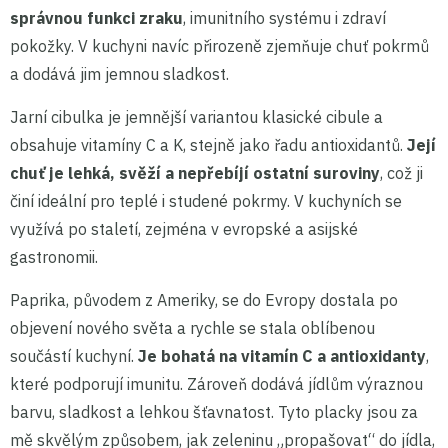
správnou funkci zraku
, imunitního systému i zdraví
pokožky. V kuchyni navíc přirozeně zjemňuje chuť pokrmů
a dodává jim jemnou sladkost.
Jarní cibulka je jemnější variantou klasické cibule a
obsahuje vitamíny C a K, stejně jako řadu antioxidantů.
Její
chuť je lehká, svěží a nepřebíjí ostatní suroviny
, což ji
činí ideální pro teplé i studené pokrmy. V kuchyních se
využívá po staletí, zejména v evropské a asijské
gastronomii.
Paprika, původem z Ameriky, se do Evropy dostala po
objevení nového světa a rychle se stala oblíbenou
součástí kuchyní.
Je bohatá na vitamín C a antioxidanty
,
které podporují imunitu. Zároveň dodává jídlům výraznou
barvu, sladkost a lehkou šťavnatost. Tyto placky jsou za
mě skvělým způsobem, jak zeleninu „propašovat“ do jídla,