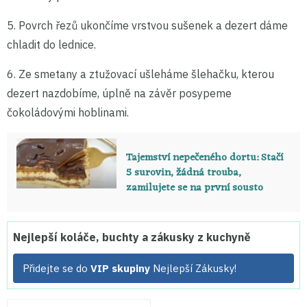
5. Povrch řezů ukončíme vrstvou sušenek a dezert dáme
chladit do lednice.
6. Ze smetany a ztužovací ušleháme šlehačku, kterou
dezert nazdobíme, úplně na závěr posypeme
čokoládovými hoblinami.
Tajemství nepečeného dortu: Stačí
5 surovin, žádná trouba,
zamilujete se na první sousto
Nejlepší koláče, buchty a zákusky z kuchyně
Přidejte se do
VIP skupiny
Nejlepší Zákusky!