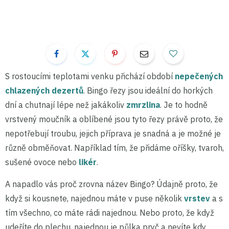
S rostoucími teplotami venku přichází období
nepečených
chlazených dezertů
. Bingo řezy jsou ideální do horkých
dní a chutnají lépe než jakákoliv
zmrzlina
. Je to hodně
vrstvený moučník a oblíbené jsou tyto řezy právě proto, že
nepotřebují troubu, jejich příprava je snadná a je možné je
různě obměňovat. Například tím, že přidáme oříšky, tvaroh,
sušené ovoce nebo
likér
.
A napadlo vás proč zrovna název Bingo? Údajně proto, že
když si kousnete, najednou máte v puse několik
vrstev
a s
tím všechno, co máte rádi najednou. Nebo proto, že když
udeříte do plechu, najednou je půlka pryč a nevíte kdy