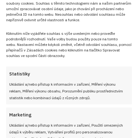
soubory cookies. Souhlas s těmito technologiemi nám a našim partnerům
umožní zpracovávat osobní údaje, jako je chování při procházení nebo
jedinečná ID na tomto webu. Nesouhlas nebo odvolání souhlasu může
nepříznivě ovlivnit určité vlastnosti a funkce.
Kliknutím níže vyjádřete souhlas s výše uvedeným nebo proveďte
podrobnější rozhodnutí. Vaše volby budou použity pouze na tomto
webu. Nastavení můžete kdykoli změnit, včetně odvolání souhlasu, pomocí
přepínačů v Zásadách cookies nebo kliknutím na tlačítko Spravovat
souhlas ve spodní části obrazovky.
Statistiky
Ukládání a/nebo přístup k informacím v zařízení, Měření výkonu
reklam, Měření výkonu obsahu, Porozumění publiku prostřednictvím
PŘEDCHOZÍ RECEPT
DALŠÍ RECEPT
statistik nebo kombinací údajů z různých zdrojů.
Retro král cukráren, co
Dvoubarevná olejová litá
nikdy nezestárne:
retro buchta
Marketing
Vanilkový pudinkáč z
kynutého těsta
Ukládání a/nebo přístup k informacím v zařízení, Použití omezených
údajů k výběru reklam, Vytváření profilů pro personalizovanou