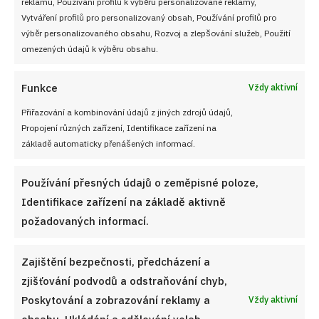
reklamu, Používání profilů k výběru personalizované reklamy,
Vytváření profilů pro personalizovaný obsah, Používání profilů pro
VYZKOUŠEJTE TAKÉ
výběr personalizovaného obsahu, Rozvoj a zlepšování služeb, Použití
omezených údajů k výběru obsahu.
Funkce
Vždy aktivní
Přiřazování a kombinování údajů z jiných zdrojů údajů,
Propojení různých zařízení, Identifikace zařízení na
základě automaticky přenášených informací.
Používání přesných údajů o zeměpisné poloze,
Identifikace zařízení na základě aktivně
požadovaných informací.
Zajištění bezpečnosti, předcházení a
zjišťování podvodů a odstraňování chyb,
Jahodový kompot bez zbytečné chemie: Rychlá zásoba
Poskytování a zobrazování reklamy a
Vždy aktivní
sladkého letního ovoce do sklenic
obsahu, Ukládání a sdělování voleb