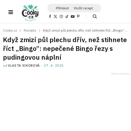
Přihlásit
Vložit recept
F
X
I
T
Y
P
a
(
n
i
o
i
c
T
s
k
u
n
e
w
t
T
T
t
Cooky.cz
Recepty
Když zmizí půl plechu dřív, než stihnete říct „Bingo“: nepečené Bingo řezy s pudingovou náplní
b
i
a
o
u
e
o
t
g
k
b
r
Když zmizí půl plechu dřív, než stihnete
o
t
r
e
e
k
e
a
s
říct „Bingo“: nepečené Bingo řezy s
r
m
t
)
pudingovou náplní
od
VLASTA SIKOROVÁ
27. 4. 2025