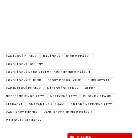
BANÁNOVÝ PUDINK
BANÁNOVÝ PUDINK V PRÁŠKU
ČOKOLÁDOVÉ HOBLINY
ČOKOLÁDOVÝ NEBO KARAMELOVÝ PUDINK V PRÁŠKU
ČOKOLÁDOVÝ PUDINK
COOKY DOPORUČUJE
CUKR KRYSTAL
KARAMELOVÝ PUDINK
MÁSLOVÉ SUŠENKY
MLÉKO
NEPEČENÉ BINGO ŘEZY
NEPEČENÉ ŘEZY
PUDINK V PRÁŠKU
ŠLEHAČKA
SMETANA KE ŠLEHÁNÍ
SNADNÉ NEPEČENÉ ŘEZY
VANILKOVÝ PUDINK
VANILKOVÝ PUDINK V PRÁŠKU
ZTUŽOVAČ ŠLEHAČKY
Diskuze