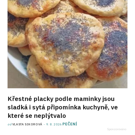
Křestné placky podle maminky jsou
sladká i sytá připomínka kuchyně, ve
které se neplýtvalo
PEČENÍ
od
VLASTA SIKOROVÁ
9. 8. 2026