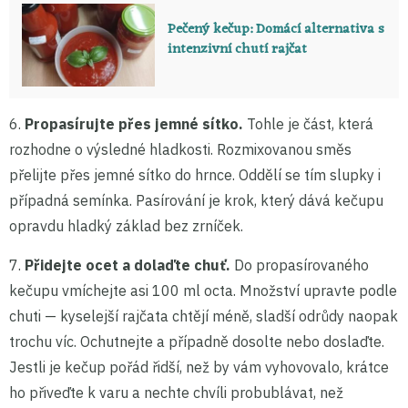
Pečený kečup: Domácí alternativa s
intenzivní chutí rajčat
6.
Propasírujte přes jemné sítko.
Tohle je část, která
rozhodne o výsledné hladkosti. Rozmixovanou směs
přelijte přes jemné sítko do hrnce. Oddělí se tím slupky i
případná semínka. Pasírování je krok, který dává kečupu
opravdu hladký základ bez zrníček.
7.
Přidejte ocet a dolaďte chuť.
Do propasírovaného
kečupu vmíchejte asi 100 ml octa. Množství upravte podle
chuti — kyselejší rajčata chtějí méně, sladší odrůdy naopak
trochu víc. Ochutnejte a případně dosolte nebo doslaďte.
Jestli je kečup pořád řidší, než by vám vyhovovalo, krátce
ho přiveďte k varu a nechte chvíli probublávat, než