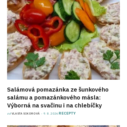
Salámová pomazánka ze šunkového
salámu a pomazánkového másla:
Výborná na svačinu i na chlebíčky
RECEPTY
od
VLASTA SIKOROVÁ
9. 8. 2026