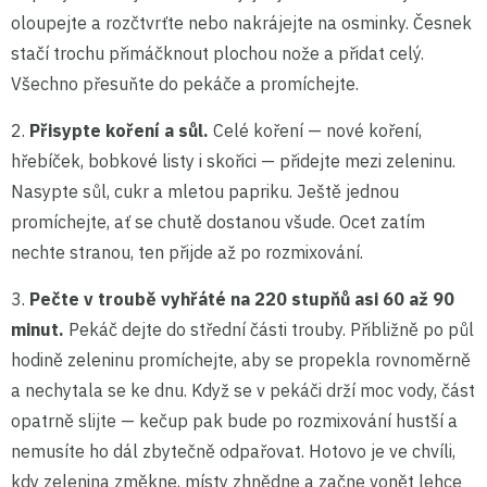
oloupejte a rozčtvrťte nebo nakrájejte na osminky. Česnek
stačí trochu přimáčknout plochou nože a přidat celý.
Všechno přesuňte do pekáče a promíchejte.
2.
Přisypte koření a sůl.
Celé koření — nové koření,
hřebíček, bobkové listy i skořici — přidejte mezi zeleninu.
Nasypte sůl, cukr a mletou papriku. Ještě jednou
promíchejte, ať se chutě dostanou všude. Ocet zatím
nechte stranou, ten přijde až po rozmixování.
3.
Pečte v troubě vyhřáté na 220 stupňů asi 60 až 90
minut.
Pekáč dejte do střední části trouby. Přibližně po půl
hodině zeleninu promíchejte, aby se propekla rovnoměrně
a nechytala se ke dnu. Když se v pekáči drží moc vody, část
opatrně slijte — kečup pak bude po rozmixování hustší a
nemusíte ho dál zbytečně odpařovat. Hotovo je ve chvíli,
kdy zelenina změkne, místy zhnědne a začne vonět lehce