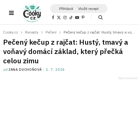
Přihlásit
Vložit recept
F
X
I
T
Y
P
a
(
n
i
o
i
c
T
s
k
u
n
e
w
t
T
T
t
Cooky.cz
Recepty
Pečení
Pečený kečup z rajčat: Hustý, tmavý a voňavý domácí základ, který přečká celou zimu
b
i
a
o
u
e
o
t
g
k
b
r
Pečený kečup z rajčat: Hustý, tmavý a
o
t
r
e
e
k
e
a
s
voňavý domácí základ, který přečká
r
m
t
)
celou zimu
od
JANA DUCHOŇOVÁ
1. 7. 2026