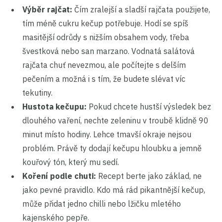
Výběr rajčat:
Čím zralejší a sladší rajčata použijete,
tím méně cukru kečup potřebuje. Hodí se spíš
masitější odrůdy s nižším obsahem vody, třeba
švestková nebo san marzano. Vodnatá salátová
rajčata chuť nevezmou, ale počítejte s delším
pečením a možná i s tím, že budete slévat víc
tekutiny.
Hustota kečupu:
Pokud chcete hustší výsledek bez
dlouhého vaření, nechte zeleninu v troubě klidně 90
minut místo hodiny. Lehce tmavší okraje nejsou
problém. Právě ty dodají kečupu hloubku a jemně
kouřový tón, který mu sedí.
Koření podle chuti:
Recept berte jako základ, ne
jako pevné pravidlo. Kdo má rád pikantnější kečup,
může přidat jedno chilli nebo lžičku mletého
kajenského pepře.