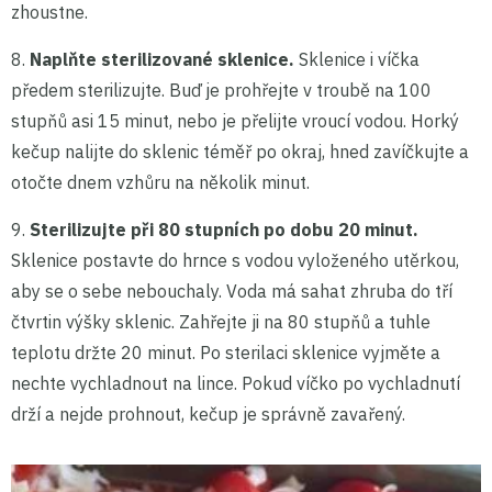
zhoustne.
8.
Naplňte sterilizované sklenice.
Sklenice i víčka
předem sterilizujte. Buď je prohřejte v troubě na 100
stupňů asi 15 minut, nebo je přelijte vroucí vodou. Horký
kečup nalijte do sklenic téměř po okraj, hned zavíčkujte a
otočte dnem vzhůru na několik minut.
9.
Sterilizujte při 80 stupních po dobu 20 minut.
Sklenice postavte do hrnce s vodou vyloženého utěrkou,
aby se o sebe nebouchaly. Voda má sahat zhruba do tří
čtvrtin výšky sklenic. Zahřejte ji na 80 stupňů a tuhle
teplotu držte 20 minut. Po sterilaci sklenice vyjměte a
nechte vychladnout na lince. Pokud víčko po vychladnutí
drží a nejde prohnout, kečup je správně zavařený.