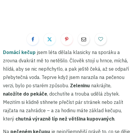
Domácí kečup
jsem léta dělala klasicky na sporáku a
zrovna dvakrát mě to netěšilo. Člověk stojí u hrnce, míchá,
hlídá, aby se nic nepřichytlo, a pak ještě čeká, až se odpaří
přebytečná voda. Teprve když jsem narazila na pečenou
verzi, bylo po starém způsobu.
Zeleninu
nakrájíte,
naložíte do pekáče
, dochutíte a trouba udělá zbytek.
Mezitím si klidně stihnete přečíst pár stránek nebo zalít
rajčata na zahrádce – a za hodinu máte základ kečupu,
který
chutná výrazně líp než většina kupovaných
.
Na
pečeném kečupu
je nejpříjemnější právě to, co se děje