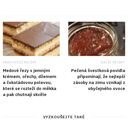
PŘEDCHOZÍ RECEPT
DALŠÍ RECEPT
Medové řezy s jemným
Pečená švestková povidla
krémem, ořechy, džemem
připomínají, že nejlepší
a čokoládovou polevou,
zásoby na zimu vznikají z
které se rozleží do měkka
obyčejného ovoce
a pak chutnají skvěle
VYZKOUŠEJTE TAKÉ