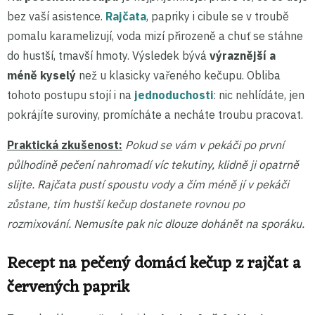
bez vaší asistence.
Rajčata
, papriky i cibule se v troubě
pomalu karamelizují, voda mizí přirozeně a chuť se stáhne
do hustší, tmavší hmoty. Výsledek bývá
výraznější a
méně kyselý
než u klasicky vařeného kečupu. Obliba
tohoto postupu stojí i na
jednoduchosti
: nic nehlídáte, jen
pokrájíte suroviny, promícháte a necháte troubu pracovat.
Praktická zkušenost:
Pokud se vám v pekáči po první
půlhodině pečení nahromadí víc tekutiny, klidně ji opatrně
slijte. Rajčata pustí spoustu vody a čím méně jí v pekáči
zůstane, tím hustší kečup dostanete rovnou po
rozmixování. Nemusíte pak nic dlouze dohánět na sporáku.
Recept na pečený domácí kečup z rajčat a
červených paprik