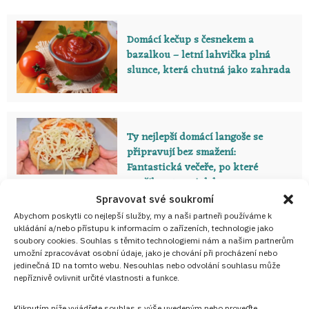
Domácí kečup s česnekem a
bazalkou – letní lahvička plná
slunce, která chutná jako zahrada
Ty nejlepší domácí langoše se
připravují bez smažení:
Fantastická večeře, po které
nepřiberete ani deka
Spravovat své soukromí
Abychom poskytli co nejlepší služby, my a naši partneři používáme k
Zdroj: Autorský text redakce Cooky.cz
ukládání a/nebo přístupu k informacím o zařízeních, technologie jako
soubory cookies. Souhlas s těmito technologiemi nám a našim partnerům
umožní zpracovávat osobní údaje, jako je chování při procházení nebo
Nejlepší recepty z kuchyně
jedinečná ID na tomto webu. Nesouhlas nebo odvolání souhlasu může
nepříznivě ovlivnit určité vlastnosti a funkce.
Přidejte se do
VIP skupiny
Nejlepší recepty z
Kliknutím níže vyjádřete souhlas s výše uvedeným nebo proveďte