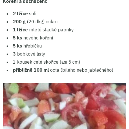
Koření a dochucení:
2 lžíce
soli
200 g
(20 dkg) cukru
1 lžíce
mleté sladké papriky
5 ks
nového koření
5 ks
hřebíčku
3
bobkové listy
1 kousek celé skořice (asi 5 cm)
přibližně 100 ml
octa (bílého nebo jablečného)