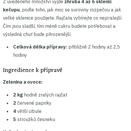
Z uvedeného množství vyjde
zhruba 4 až 6 sklenic
kečupu
, podle toho, jak moc se suroviny rozpečou a jak
velké sklenice použijete. Rajčata vybírejte co nejzralejší.
Čím jsou sladší, tím méně cukru budete potřebovat a
výsledná chuť bude přirozenější.
Celková délka přípravy:
přibližně 2 hodiny až 2,5
hodiny
Ingredience k přípravě
Zelenina a ovoce:
2 kg
hodně zralých rajčat
2
červené papriky
4
větší cibule
5
stroužků česneku