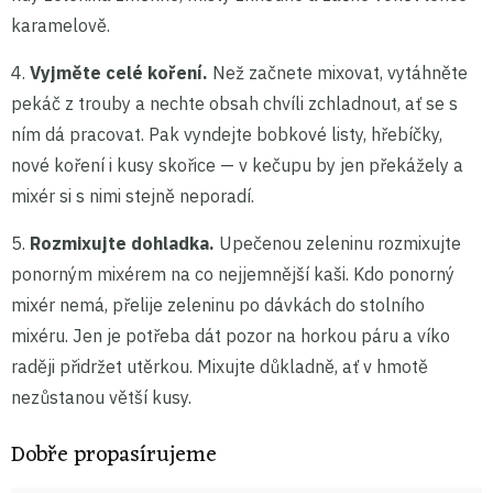
karamelově.
4.
Vyjměte celé koření.
Než začnete mixovat, vytáhněte
pekáč z trouby a nechte obsah chvíli zchladnout, ať se s
ním dá pracovat. Pak vyndejte bobkové listy, hřebíčky,
nové koření i kusy skořice — v kečupu by jen překážely a
mixér si s nimi stejně neporadí.
5.
Rozmixujte dohladka.
Upečenou zeleninu rozmixujte
ponorným mixérem na co nejjemnější kaši. Kdo ponorný
mixér nemá, přelije zeleninu po dávkách do stolního
mixéru. Jen je potřeba dát pozor na horkou páru a víko
raději přidržet utěrkou. Mixujte důkladně, ať v hmotě
nezůstanou větší kusy.
Dobře propasírujeme