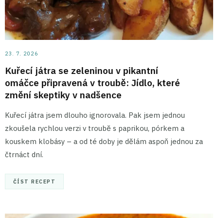
23. 7. 2026
Kuřecí játra se zeleninou v pikantní
omáčce připravená v troubě: Jídlo, které
změní skeptiky v nadšence
Kuřecí játra jsem dlouho ignorovala. Pak jsem jednou
zkoušela rychlou verzi v troubě s paprikou, pórkem a
kouskem klobásy – a od té doby je dělám aspoň jednou za
čtrnáct dní.
ČÍST RECEPT