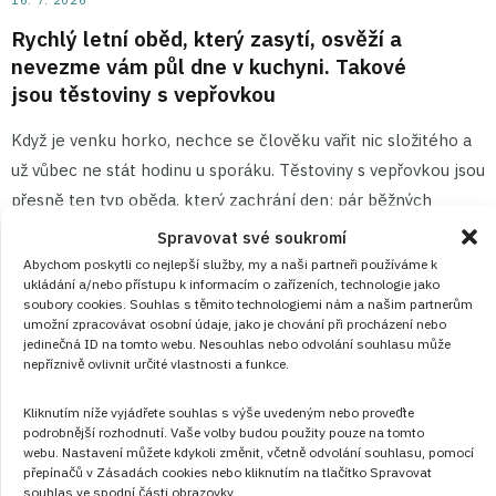
Rychlý letní oběd, který zasytí, osvěží a
nevezme vám půl dne v kuchyni. Takové
jsou těstoviny s vepřovkou
Když je venku horko, nechce se člověku vařit nic složitého a
už vůbec ne stát hodinu u sporáku. Těstoviny s vepřovkou jsou
přesně ten typ oběda, který zachrání den: pár běžných
surovin, jedna pánev, hrnec na těstoviny a za chvíli je hotovo.
Spravovat své soukromí
Abychom poskytli co nejlepší služby, my a naši partneři používáme k
ukládání a/nebo přístupu k informacím o zařízeních, technologie jako
ČÍST RECEPT
soubory cookies. Souhlas s těmito technologiemi nám a našim partnerům
umožní zpracovávat osobní údaje, jako je chování při procházení nebo
jedinečná ID na tomto webu. Nesouhlas nebo odvolání souhlasu může
nepříznivě ovlivnit určité vlastnosti a funkce.
Kliknutím níže vyjádřete souhlas s výše uvedeným nebo proveďte
podrobnější rozhodnutí. Vaše volby budou použity pouze na tomto
webu. Nastavení můžete kdykoli změnit, včetně odvolání souhlasu, pomocí
přepínačů v Zásadách cookies nebo kliknutím na tlačítko Spravovat
souhlas ve spodní části obrazovky.