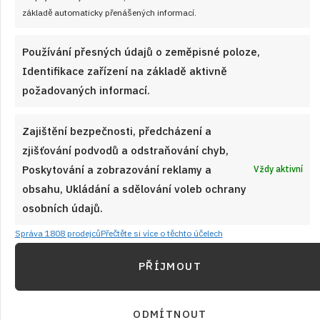
základě automaticky přenášených informací.
se hodí k večeři, na chalupu i jako lehký oběd do krabičky.
Obyčejnou zeleninu tady drží pohromadě jednoduchá zálivka
Používání přesných údajů o zeměpisné poloze,
z plnotučné hořčice, majonézy a jogurtu nebo zakysané
Identifikace zařízení na základě aktivně
smetany.
požadovaných informací.
ČÍST RECEPT
Zajištění bezpečnosti, předcházení a
zjišťování podvodů a odstraňování chyb,
Poskytování a zobrazování reklamy a
Vždy aktivní
obsahu, Ukládání a sdělování voleb ochrany
osobních údajů.
Správa 1808 prodejců
Přečtěte si více o těchto účelech
PŘÍJMOUT
ODMÍTNOUT