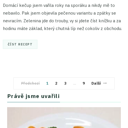
Domácí kečup jsem vařila roky na sporáku a nikdy mě to
nebavilo. Pak jsem objevila pečenou variantu a zpátky se
nevracím. Zelenina jde do trouby, vy si jdete číst knížku a za
hodinu máte základ, který chutná líp než cokoliv z obchodu.
ČÍST RECEPT
Předchozí
1
2
3
9
Další
…
Právě jsme uvařili