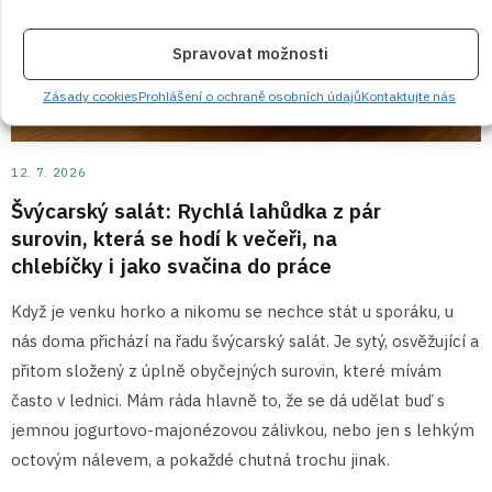
Spravovat možnosti
Zásady cookies
Prohlášení o ochraně osobních údajů
Kontaktujte nás
12. 7. 2026
Švýcarský salát: Rychlá lahůdka z pár
surovin, která se hodí k večeři, na
chlebíčky i jako svačina do práce
Když je venku horko a nikomu se nechce stát u sporáku, u
nás doma přichází na řadu švýcarský salát. Je sytý, osvěžující a
přitom složený z úplně obyčejných surovin, které mívám
často v lednici. Mám ráda hlavně to, že se dá udělat buď s
jemnou jogurtovo-majonézovou zálivkou, nebo jen s lehkým
octovým nálevem, a pokaždé chutná trochu jinak.