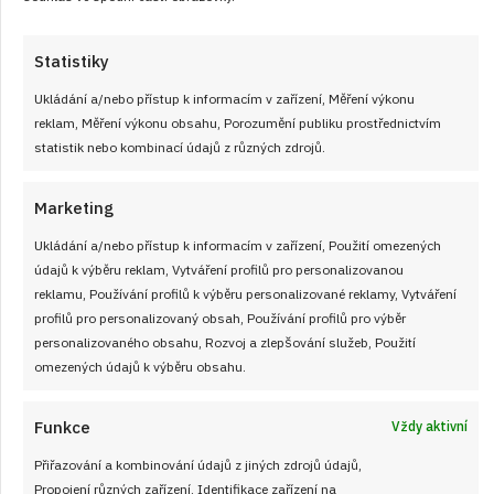
Statistiky
Ukládání a/nebo přístup k informacím v zařízení, Měření výkonu
reklam, Měření výkonu obsahu, Porozumění publiku prostřednictvím
statistik nebo kombinací údajů z různých zdrojů.
Marketing
Ukládání a/nebo přístup k informacím v zařízení, Použití omezených
údajů k výběru reklam, Vytváření profilů pro personalizovanou
13. 7. 2026
reklamu, Používání profilů k výběru personalizované reklamy, Vytváření
profilů pro personalizovaný obsah, Používání profilů pro výběr
Zeleninový salát s vařenými vejci a
personalizovaného obsahu, Rozvoj a zlepšování služeb, Použití
jogurtovou zálivkou: Jednoduchá letní
omezených údajů k výběru obsahu.
večeře plná chuti a bez práce
Funkce
Vždy aktivní
Když je venku horko a mně se nechce stát dlouho u sporáku,
přichází u nás na řadu tenhle letní zeleninový salát s
Přiřazování a kombinování údajů z jiných zdrojů údajů,
vařenými vejci v marinádě. Je rychlý, sytý a přitom svěží, takže
Propojení různých zařízení, Identifikace zařízení na