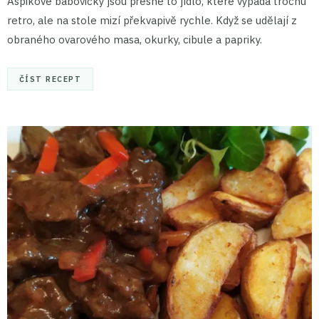
Aspikové bábovičky jsou přesně to jídlo, které vypadá trochu
retro, ale na stole mizí překvapivě rychle. Když se udělají z
obraného ovarového masa, okurky, cibule a papriky.
ČÍST RECEPT