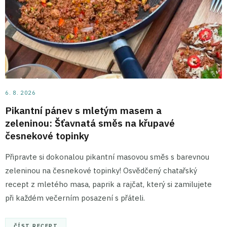
6. 8. 2026
Pikantní pánev s mletým masem a
zeleninou: Šťavnatá směs na křupavé
česnekové topinky
Připravte si dokonalou pikantní masovou směs s barevnou
zeleninou na česnekové topinky! Osvědčený chatařský
recept z mletého masa, paprik a rajčat, který si zamilujete
při každém večerním posazení s přáteli.
ČÍST RECEPT