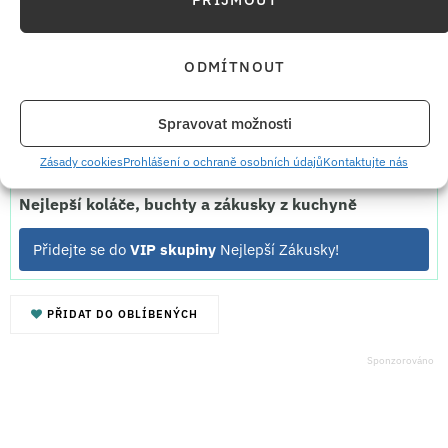
Hrnkové nebeské meďáky v čokoládě
– ke kafíčku, na sváteční stůl nebo
ODMÍTNOUT
pro návštěvu
Spravovat možnosti
Zdroj a foto:
Se souhlasem
Dobré recepty od Agi
Zásady cookies
Prohlášení o ochraně osobních údajů
Kontaktujte nás
Nejlepší koláče, buchty a zákusky z kuchyně
Přidejte se do
VIP skupiny
Nejlepší Zákusky!
PŘIDAT DO OBLÍBENÝCH