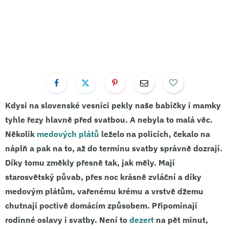
Kdysi na slovenské vesnici pekly naše babičky i mamky
tyhle řezy hlavně před svatbou. A nebyla to malá věc.
Několik
medových plátů
leželo na policích, čekalo na
náplň a pak na to, až do termínu svatby správně dozrají.
Díky tomu změkly přesně tak, jak měly. Mají
starosvětský půvab, přes noc krásně zvláční a díky
medovým plátům
,
vařenému krému
a vrstvě
džemu
chutnají poctivě domácím způsobem. Připomínají
rodinné oslavy i svatby. Není to
dezert
na pět minut,