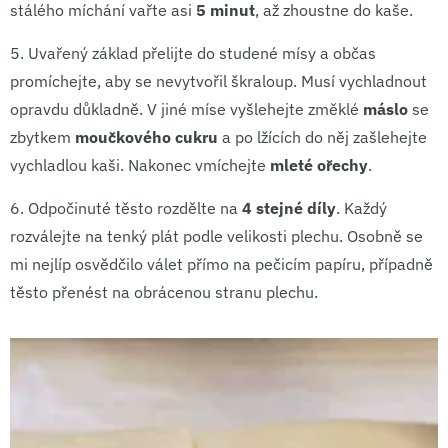
stálého míchání vařte asi
5 minut
, až zhoustne do kaše.
5.
Uvařený základ přelijte do studené mísy a občas
promíchejte, aby se nevytvořil škraloup. Musí vychladnout
opravdu důkladně. V jiné míse vyšlehejte změklé
máslo
se
zbytkem
moučkového cukru
a po lžících do něj zašlehejte
vychladlou kaši. Nakonec vmíchejte
mleté ořechy
.
6.
Odpočinuté těsto rozdělte na
4 stejné díly
. Každý
rozválejte na tenký plát podle velikosti plechu. Osobně se
mi nejlíp osvědčilo válet přímo na pečicím papíru, případně
těsto přenést na obrácenou stranu plechu.