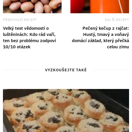
PŘEDCHOZÍ RECEPT
DALŠÍ RECEPT
Velký test vědomostí o
Pečený kečup z rajčat:
luštěninách: Kdo rád vaří,
Hustý, tmavý a voňavý
ten bez problému zodpoví
domácí základ, který přečká
10/10 otázek
celou zimu
VYZKOUŠEJTE TAKÉ