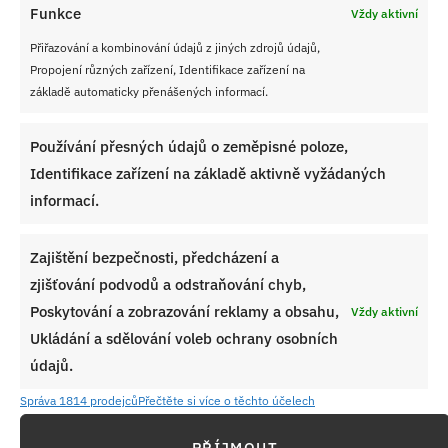
Funkce
Vždy aktivní
Medové řezy s máslovým krémem a
Přiřazování a kombinování údajů z jiných zdrojů údajů,
čokoládovou polevou podle starého
Propojení různých zařízení, Identifikace zařízení na
rodinného receptu: Jak na ně, aby
základě automaticky přenášených informací.
zůstaly vláčné a chutné i další dny
Používání přesných údajů o zeměpisné poloze,
Identifikace zařízení na základě aktivně vyžádaných
informací.
Zajištění bezpečnosti, předcházení a
zjišťování podvodů a odstraňování chyb,
Poskytování a zobrazování reklamy a obsahu,
Vždy aktivní
Ukládání a sdělování voleb ochrany osobních
údajů.
Správa 1814 prodejců
Přečtěte si více o těchto účelech
PŘÍJMOUT