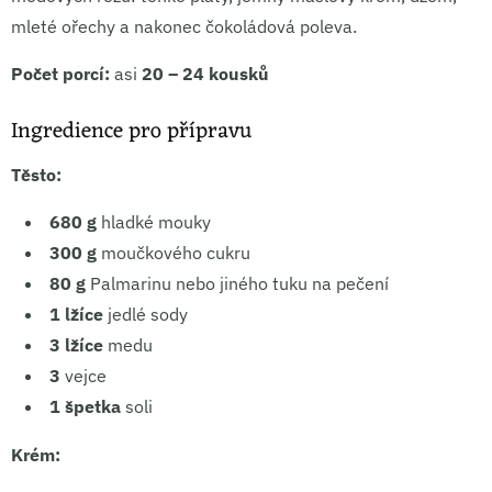
mleté ořechy a nakonec čokoládová poleva.
Počet porcí:
asi
20 – 24 kousků
Ingredience pro přípravu
Těsto:
680 g
hladké mouky
300 g
moučkového cukru
80 g
Palmarinu nebo jiného tuku na pečení
1 lžíce
jedlé sody
3 lžíce
medu
3
vejce
1 špetka
soli
Krém: