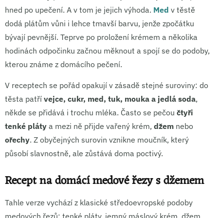
hned po upečení. A v tom je jejich výhoda.
Med
v těstě
dodá plátům vůni i lehce tmavší barvu, jenže zpočátku
bývají pevnější. Teprve po proložení krémem a několika
hodinách odpočinku začnou měknout a spojí se do podoby,
kterou známe z domácího pečení.
V receptech se pořád opakují v zásadě stejné suroviny: do
těsta patří
vejce, cukr, med, tuk, mouka a jedlá soda
,
někde se přidává i trochu mléka. Často se pečou
čtyři
tenké pláty
a mezi ně přijde vařený krém,
džem
nebo
ořechy
. Z obyčejných surovin vznikne moučník, který
působí slavnostně, ale zůstává doma poctivý.
Recept na domácí medové řezy s džemem
Tahle verze vychází z klasické středoevropské podoby
medových řezů: tenké pláty, jemný máslový krém, džem,