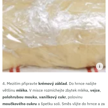
4.
Mezitím připravte
krémový základ
. Do hrnce nalijte
většinu
mléka
. V misce rozmíchejte zbytek mléka,
vejce
,
polohrubou mouku
,
vanilkový cukr
, polovinu
moučkového cukru
a špetku soli. Směs vlijte do hrnce a za