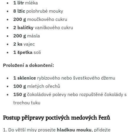
1 litr
mléka
8 lžic
polohrubé mouky
200 g
moučkového cukru
2 balíčky
vanilkového cukru
200 g
másla
2 ks
vajec
1 špetka
soli
Proložení a dokončení:
1 sklenice
rybízového nebo švestkového džemu
100 g
mletých ořechů
150 g
čokoládové polevy nebo rozpuštěné čokolády s
trochou tuku
Postup přípravy poctivých medových řezů
1.
Do větší mísy prosejte
hladkou mouku
, přidejte