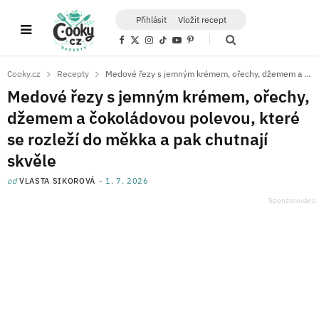
Přihlásit
Vložit recept
F
X
I
T
Y
P
a
(
n
i
o
i
c
T
s
k
u
n
e
w
t
T
T
t
Cooky.cz
Recepty
Medové řezy s jemným krémem, ořechy, džemem a čokoládovou polevou, které se rozleží do měkka a pak chutnají skvěle
b
i
a
o
u
e
o
t
g
k
b
r
Medové řezy s jemným krémem, ořechy,
o
t
r
e
e
k
e
a
s
džemem a čokoládovou polevou, které
r
m
t
)
se rozleží do měkka a pak chutnají
skvěle
od
VLASTA SIKOROVÁ
1. 7. 2026