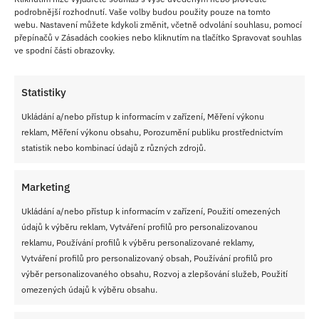
podrobnější rozhodnutí. Vaše volby budou použity pouze na tomto
Tipy redakce
webu. Nastavení můžete kdykoli změnit, včetně odvolání souhlasu, pomocí
přepínačů v Zásadách cookies nebo kliknutím na tlačítko Spravovat souhlas
ve spodní části obrazovky.
Džem mezi pláty:
Rybízový džem je příjemně kyselejší a
hezky vyvažuje sladký krém. Kdo má raději kulatější chuť,
Statistiky
může sáhnout po švestkovém.
Ukládání a/nebo přístup k informacím v zařízení, Měření výkonu
Krém bez hrudek:
Mouku s vejci a částí mléka nejdřív
reklam, Měření výkonu obsahu, Porozumění publiku prostřednictvím
opravdu dobře rozmíchejte. Teprve pak směs vlijte do
statistik nebo kombinací údajů z různých zdrojů.
hrnce. Ušetří to nervy i zbytečné cezení.
Marketing
Válení těsta:
Když se těsto trhá, nechte ho pár minut
Ukládání a/nebo přístup k informacím v zařízení, Použití omezených
povolit při pokojové teplotě. Pokud se naopak lepí, vraťte
údajů k výběru reklam, Vytváření profilů pro personalizovanou
ho na chvíli do chladu.
reklamu, Používání profilů k výběru personalizované reklamy,
Vytváření profilů pro personalizovaný obsah, Používání profilů pro
Poleva až nakonec:
Čokoládu dávejte na moučník až po
výběr personalizovaného obsahu, Rozvoj a zlepšování služeb, Použití
odležení. Kdyby přišla na řadu hned, hůř by se s řezy
omezených údajů k výběru obsahu.
pracovalo při zatížení.