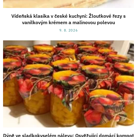
Vídeňská klasika v české kuchyni: Žloutkové řezy s
vanilkovým krémem a malinovou polevou
9. 8. 2026
Dýně ve sladkokyselém nálevu: Osvěžující domácí kompot