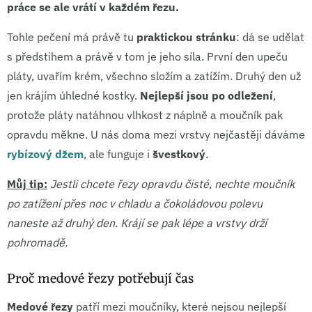
práce se ale vrátí v každém řezu.
Tohle pečení má právě tu
praktickou stránku
: dá se udělat
s předstihem a právě v tom je jeho síla. První den upeču
pláty, uvařím krém, všechno složím a zatížím. Druhý den už
jen krájím úhledné kostky.
Nejlepší jsou po odležení
,
protože pláty natáhnou vlhkost z náplně a moučník pak
opravdu měkne. U nás doma mezi vrstvy nejčastěji dáváme
rybízový džem
, ale funguje i
švestkový
.
Můj tip:
Jestli chcete řezy opravdu čisté, nechte moučník
po zatížení přes noc v chladu a čokoládovou polevu
naneste až druhý den. Krájí se pak lépe a vrstvy drží
pohromadě.
Proč medové řezy potřebují čas
Medové řezy
patří mezi moučníky, které nejsou nejlepší