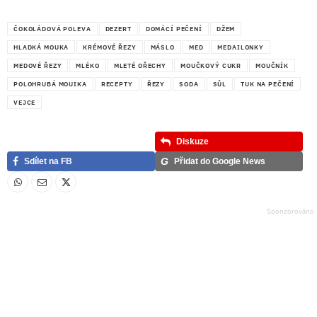
ČOKOLÁDOVÁ POLEVA
DEZERT
DOMÁCÍ PEČENÍ
DŽEM
HLADKÁ MOUKA
KRÉMOVÉ ŘEZY
MÁSLO
MED
MEDAILONKY
MEDOVÉ ŘEZY
MLÉKO
MLETÉ OŘECHY
MOUČKOVÝ CUKR
MOUČNÍK
POLOHRUBÁ MOUIKA
RECEPTY
ŘEZY
SODA
SŮL
TUK NA PEČENÍ
VEJCE
Diskuze
G
Sdílet na FB
Přidat do Google News