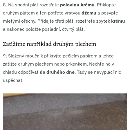
8.
Na spodní plát rozetřete
polovinu krému
. Přiklopte
druhým plátem a ten potřete vrstvou
džemu
a posypte
mletými ořechy. Přidejte třetí plát, rozetřete zbytek
krému
a nakonec položte poslední, čtvrtý plát.
Zatížíme například druhým plechem
9.
Složený moučník přikryjte pečicím papírem a lehce
zatižte druhým plechem nebo prkénkem. Nechte ho v
chladu odpočívat
do druhého dne
. Tady se nevyplácí nic
uspěchat.