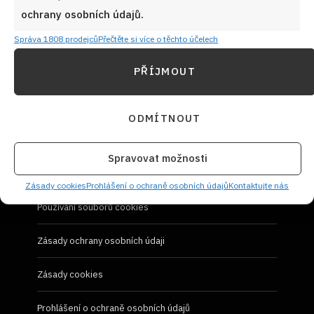
Návody a otázky
ochrany osobních údajů.
Naši kuchaři
Správa 1808 prodejců
Přečtěte si více o těchto účelech
PŘÍJMOUT
Redakce Cooky.cz
Reklama a spolupráce
ODMÍTNOUT
O nás
Spravovat možnosti
Kontaktujte nás
Zásady cookies
Prohlášení o ochraně osobních údajů
Kontaktujte nás
Používání souborů cookies
Zásady ochrany osobních údaji
Zásady cookies
Prohlášení o ochraně osobních údajů