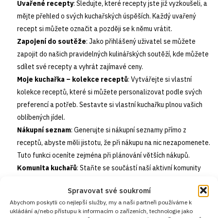
Uvařené recepty
: Sledujte, které recepty jste již vyzkoušeli, a
mějte přehled o svých kuchařských úspěších. Každý uvařený
recept si můžete označit a později se k němu vrátit.
Zapojení do soutěže
: Jako přihlášený uživatel se můžete
zapojit do našich pravidelných kulinářských soutěží, kde můžete
sdílet své recepty a vyhrát zajímavé ceny.
Moje kuchařka – kolekce receptů
: Vytvářejte si vlastní
kolekce receptů, které si můžete personalizovat podle svých
preferencí a potřeb. Sestavte si vlastní kuchařku plnou vašich
oblíbených jídel.
Nákupní seznam
: Generujte si nákupní seznamy přímo z
receptů, abyste měli jistotu, že při nákupu na nic nezapomenete.
Tuto funkci oceníte zejména při plánování větších nákupů.
Komunita kuchařů
: Staňte se součástí naší aktivní komunity
kuchařů, kde můžete sdílet své zkušenosti, získávat rady a tipy
Spravovat své soukromí
od ostatních členů a diskutovat o nejnovějších trendech ve
Abychom poskytli co nejlepší služby, my a naši partneři používáme k
vaření.
ukládání a/nebo přístupu k informacím o zařízeních, technologie jako