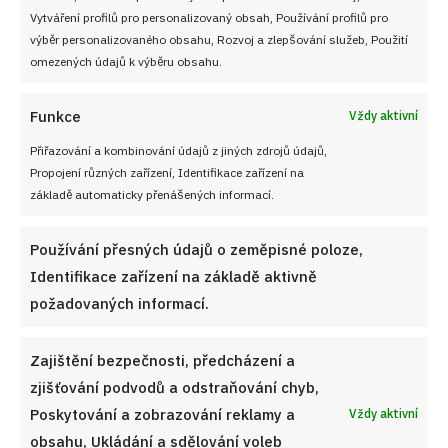
Vytváření profilů pro personalizovaný obsah, Používání profilů pro
NEZMEŠKEJTE ŽÁDNÝ RECEPT!
výběr personalizovaného obsahu, Rozvoj a zlepšování služeb, Použití
omezených údajů k výběru obsahu.
Pro odběr nových receptů zadejte Vaši e-mailovou
Funkce
Vždy aktivní
adresu
Přiřazování a kombinování údajů z jiných zdrojů údajů,
Propojení různých zařízení, Identifikace zařízení na
základě automaticky přenášených informací.
CHCI RECEPTY E-MAILEM
Používání přesných údajů o zeměpisné poloze,
Identifikace zařízení na základě aktivně
požadovaných informací.
UŽITEČNÉ ODKAZY
Zajištění bezpečnosti, předcházení a
zjišťování podvodů a odstraňování chyb,
Soutěž pro Aktivní kuchaře 2024
Poskytování a zobrazování reklamy a
Vždy aktivní
obsahu, Ukládání a sdělování voleb