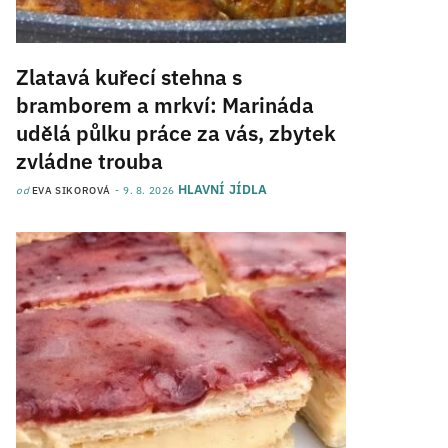
Zlatavá kuřecí stehna s
bramborem a mrkví: Marináda
udělá půlku práce za vás, zbytek
zvládne trouba
HLAVNÍ JÍDLA
od
EVA SIKOROVÁ
9. 8. 2026