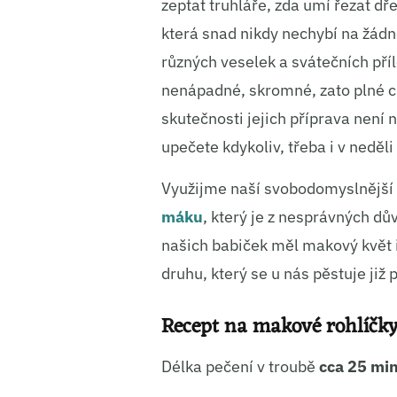
zeptat truhláře, zda umí řezat dř
která snad nikdy nechybí na žádn
různých veselek a svátečních příl
nenápadné, skromné, zato plné ch
skutečnosti jejich příprava není n
upečete kdykoliv, třeba i v neděli
Využijme naší svobodomyslnější 
máku
, který je z nesprávných d
našich babiček měl makový květ 
druhu, který se u nás pěstuje již
Recept na makové rohlíčk
Délka pečení v troubě
cca 25 mi