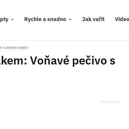
pty
Rychle a snadno
Jak vařit
Vide
 s ukrytou tradicí
kem: Voňavé pečivo s