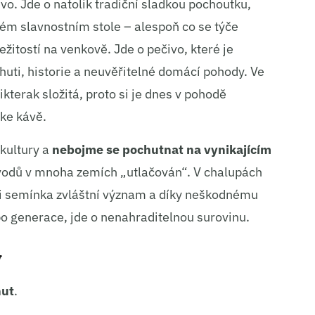
evo. Jde o natolik tradiční sladkou pochoutku,
ém slavnostním stole – alespoň co se týče
ežitostí na venkově. Jde o pečivo, které je
uti, historie a neuvěřitelné domácí pohody. Ve
ikterak složitá, proto si je dnes v pohodě
 ke kávě.
kultury a
nebojme se pochutnat na vynikajícím
ůvodů v mnoha zemích „utlačován“. V chalupách
i semínka zvláštní význam a díky neškodnému
 po generace, jde o nenahraditelnou surovinu.
y
nut
.