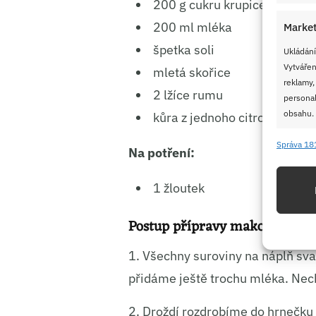
200 g cukru krupice
200 ml mléka
Market
špetka soli
Ukládání
Vytvářen
mletá skořice
reklamy,
2 lžíce rumu
personal
obsahu.
kůra z jednoho citronu
Správa 18
Na potření:
Funkc
Přiřazov
1 žloutek
Identifi
Postup přípravy makových roh
Použív
základ
1. Všechny suroviny na náplň sva
přidáme ještě trochu mléka. Ne
Zajišt
odstra
2. Droždí rozdrobíme do hrnečk