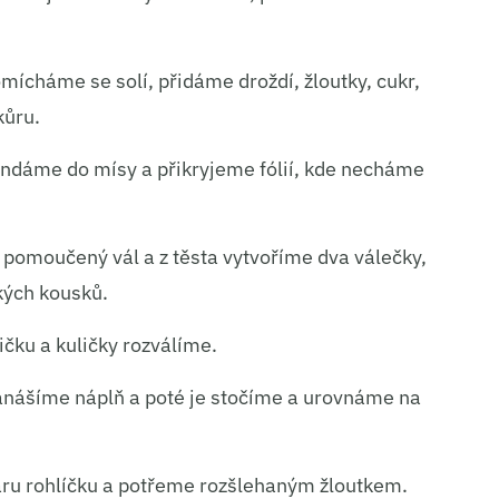
ní a sdělování voleb ochrany osobních údajů.
ícháme se solí, přidáme droždí, žloutky, cukr,
kůru.
endáme do mísy a přikryjeme fólií, kde necháme
 pomoučený vál a z těsta vytvoříme dva válečky,
kých kousků.
čku a kuličky rozválíme.
anášíme náplň a poté je stočíme a urovnáme na
aru rohlíčku a potřeme rozšlehaným žloutkem.