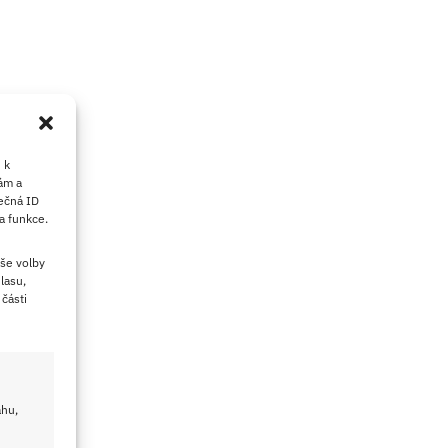
 k
ám a
ečná ID
a funkce.
še volby
lasu,
části
ahu,