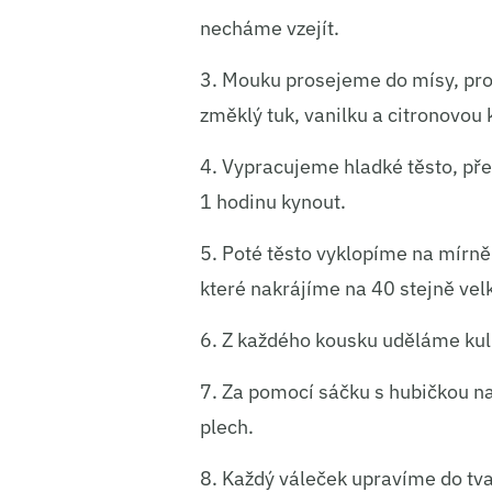
Ukládá
necháme vzejít.
3. Mouku prosejeme do mísy, prom
změklý tuk, vanilku a citronovou 
4. Vypracujeme hladké těsto, př
1 hodinu kynout.
5. Poté těsto vyklopíme na mírně
které nakrájíme na 40 stejně vel
6. Z každého kousku uděláme kuli
7. Za pomocí sáčku s hubičkou n
plech.
8. Každý váleček upravíme do tv