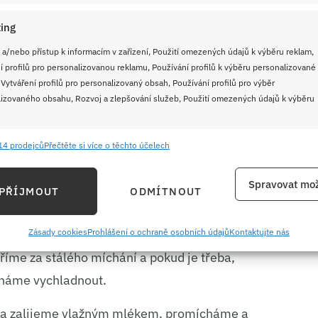
ing
 a/nebo přístup k informacím v zařízení, Použití omezených údajů k výběru reklam,
í profilů pro personalizovanou reklamu, Používání profilů k výběru personalizované
 Vytváření profilů pro personalizovaný obsah, Používání profilů pro výběr
izovaného obsahu, Rozvoj a zlepšování služeb, Použití omezených údajů k výběru
14 prodejců
Přečtěte si více o těchto účelech
e
Vždy
ání a kombinování údajů z jiných zdrojů údajů, Propojení různých zařízení,
Spravovat mož
PŘÍJMOUT
ODMÍTNOUT
kace zařízení na základě automaticky přenášených informací.
líčků
ání přesných údajů o zeměpisné poloze, Identifikace zařízení na
Zásady cookies
Prohlášení o ochraně osobních údajů
Kontaktujte nás
ě aktivně vyžádaných informací.
říme za stálého míchání a pokud je třeba,
cháme vychladnout.
ění bezpečnosti, předcházení a zjišťování podvodů a
ňování chyb, Poskytování a zobrazování reklamy a obsahu,
Vždy
u a zalijeme vlažným mlékem, promícháme a