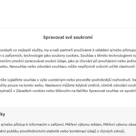
Spravovat své soukromí
la a 150 g Hery
skytli co nejlepší služby, my a naši partneři používáme k ukládání a/nebo přístupu
 o zařízeních, technologie jako soubory cookies. Souhlas s těmito technologiemi n
nerům umožní zpracovávat osobní údaje, jako je chování při procházení nebo jedin
ebu. Nesouhlas nebo odvolání souhlasu může nepříznivě ovlivnit určité vlastnosti 
 níže vyjádřete souhlas s výše uvedeným nebo proveďte podrobnější rozhodnutí. Va
žity pouze na tomto webu. Nastavení můžete kdykoli změnit, včetně odvolání souh
pínačů v Zásadách cookies nebo kliknutím na tlačítko Spravovat souhlas ve spodní 
.
iky
 a/nebo přístup k informacím v zařízení, Měření výkonu reklam, Měření výkonu obs
ní publiku prostřednictvím statistik nebo kombinací údajů z různých zdrojů.