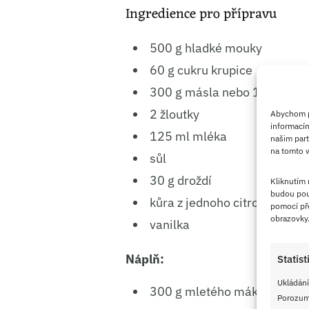
Ingredience pro přípravu
500 g hladké mouky
60 g cukru krupice
300 g másla nebo 150 g más
2 žloutky
Abychom po
informacím
125 ml mléka
našim part
na tomto w
sůl
30 g droždí
Kliknutím
budou pou
kůra z jednoho citronu
pomocí pře
obrazovky
vanilka
Náplň:
Statist
Ukládání
300 g mletého máku
Porozumě