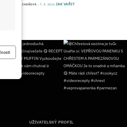
JAK VAŘIT
od
JANA DUCHOŇOVÁ
7. 8. 2026
 aktivní
nosti
 aktivní
UŽIVATELSKÝ PROFIL