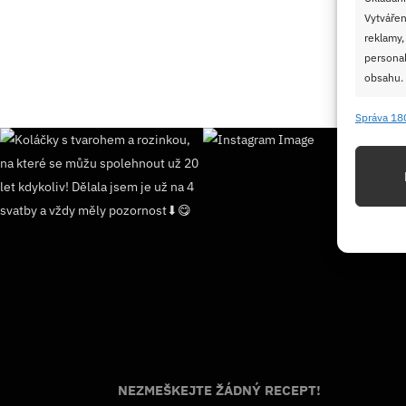
Vytvářen
reklamy,
personal
obsahu.
Správa 18
Funkc
Přiřazov
Identifi
Použív
základ
Zajišt
odstra
Ukládá
NEZMEŠKEJTE ŽÁDNÝ RECEPT!