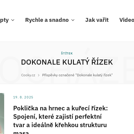
pty
Rychle a snadno
Jak vařit
Vide
OCHÁZ
ŠTÍTEK
DOKONALE KULATÝ ŘÍZEK
Cooky.cz
Příspěvky označené "Dokonale kulatý řízek"
19. 8. 2025
Poklička na hrnec a kuřecí řízek:
Spojení, které zajistí perfektní
tvar a ideálně křehkou strukturu
masa