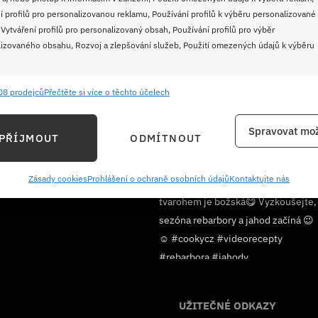
í profilů pro personalizovanou reklamu, Používání profilů k výběru personalizované
 Vytváření profilů pro personalizovaný obsah, Používání profilů pro výběr
izovaného obsahu, Rozvoj a zlepšování služeb, Použití omezených údajů k výběru
08 prodejců
Přečtěte si více o těchto účelech
e
Vždy
ání a kombinování údajů z jiných zdrojů údajů, Propojení různých zařízení,
Spravovat mož
PŘÍJMOUT
ODMÍTNOUT
kace zařízení na základě automaticky přenášených informací.
ání přesných údajů o zeměpisné poloze, Identifikace zařízení na
Sledujte nás!
Zásady cookies
Prohlášení o ochraně osobních údajů
Kontaktujte nás
ě aktivně požadovaných informací.
ění bezpečnosti, předcházení a zjišťování podvodů a
ňování chyb, Poskytování a zobrazování reklamy a obsahu,
Vždy
ní a sdělování voleb ochrany osobních údajů.
UŽITEČNÉ ODKAZY