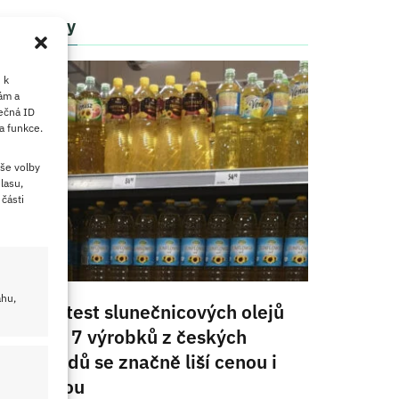
Články
 k
ám a
ečná ID
a funkce.
še volby
lasu,
části
ahu,
Velký test slunečnicových olejů
2026: 7 výrobků z českých
obchodů se značně liší cenou i
kvalitou