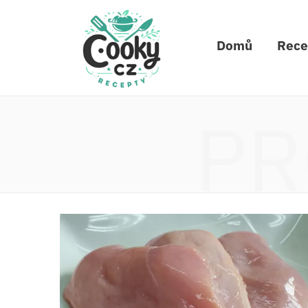
Domů
Rece
PR