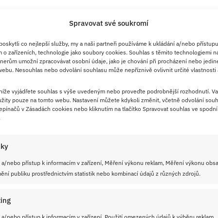
Spravovat své soukromí
skytli co nejlepší služby, my a naši partneři používáme k ukládání a/nebo přístupu
 o zařízeních, technologie jako soubory cookies. Souhlas s těmito technologiemi n
nerům umožní zpracovávat osobní údaje, jako je chování při procházení nebo jedin
ebu. Nesouhlas nebo odvolání souhlasu může nepříznivě ovlivnit určité vlastnosti 
 níže vyjádřete souhlas s výše uvedeným nebo proveďte podrobnější rozhodnutí. Va
žity pouze na tomto webu. Nastavení můžete kdykoli změnit, včetně odvolání souh
pínačů v Zásadách cookies nebo kliknutím na tlačítko Spravovat souhlas ve spodní 
.
iky
 a/nebo přístup k informacím v zařízení, Měření výkonu reklam, Měření výkonu obs
ní publiku prostřednictvím statistik nebo kombinací údajů z různých zdrojů.
ing
 a/nebo přístup k informacím v zařízení, Použití omezených údajů k výběru reklam,