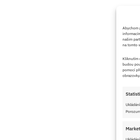
Abychom po
informacím
našim part
na tomto w
Kliknutím
budou pou
pomocí pře
obrazovky
Statist
Ukládání
Porozumě
Market
Ukládání