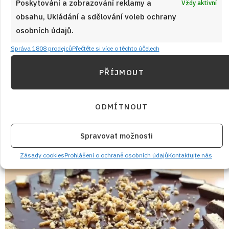
Poskytování a zobrazování reklamy a
Vždy aktivní
moučník z limonády, který překvapí
obsahu, Ukládání a sdělování voleb ochrany
každého, kdo ho poprvé ochutná
osobních údajů.
Kakaový piškot, vzdušný tvarohový krém a navrch lesklá
Správa 1808 prodejců
Přečtěte si více o těchto účelech
oranžová vrstva z Fanty – tyhle řezy vypadají jako z výlohy
cukrárny, ale zvládnete je doma i ve všední den. Recept na
PŘÍJMOUT
Fanta řezy s tvarohovou náplní, který se u nás doma stal
legendou.
ODMÍTNOUT
ČÍST RECEPT
Spravovat možnosti
Zásady cookies
Prohlášení o ochraně osobních údajů
Kontaktujte nás