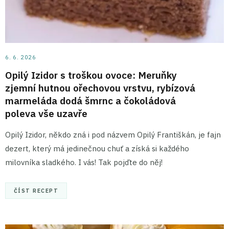
6. 6. 2026
Opilý Izidor s troškou ovoce: Meruňky
zjemní hutnou ořechovou vrstvu, rybízová
marmeláda dodá šmrnc a čokoládová
poleva vše uzavře
Opilý Izidor, někdo zná i pod názvem Opilý Františkán, je fajn
dezert, který má jedinečnou chuť a získá si každého
milovníka sladkého. I vás! Tak pojďte do něj!
ČÍST RECEPT