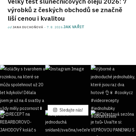
Velký test slunečnicových olejů 2026: 7
výrobků z českých obchodů se značně
liší cenou i kvalitou
JAK VAŘIT
od
JANA DUCHOŇOVÁ
7. 8. 2026
Sledujte nás!