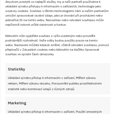
Abychom poskytli co nejlepší služby, my a naši partneři používáme k
ukládání a/nebo přístupu k informacím o zařízeních, technologie jako
soubory cookies. Souhlas s těmito technologiemi nám a našim partnerům
umožní zpracovávat osobní údaje, jako je chování při procházení nebo
28. 6. 2026
jedinečná ID na tomto webu. Nesouhlas nebo odvolání souhlasu může
Řezy Jadran s jemným krémem, vláčným
nepříznivě ovlivnit určité vlastnosti a funkce.
korpusem a chutí, která v kuchyni nahradí
Kliknutím níže vyjádřete souhlas s výše uvedeným nebo proveďte
obyčejnou bábovku
podrobnější rozhodnutí. Vaše volby budou použity pouze na tomto
webu. Nastavení můžete kdykoli změnit, včetně odvolání souhlasu, pomocí
Řezy Jadran patří mezi ty moučníky, které vypadají složitě,
přepínačů v Zásadách cookies nebo kliknutím na tlačítko Spravovat
souhlas ve spodní části obrazovky.
ale ve skutečnosti se skládají z několika jednoduchých
vrstev. Piškotový korpus, hutný krém z pražených lískových
oříšků a nadýchaná šlehačka navrchu – to je kombinace,
Statistiky
která funguje spolehlivě při každé příležitosti. Recept vychází
Ukládání a/nebo přístup k informacím v zařízení, Měření výkonu
z klasické verze obohacené o domácí oříškový krém a
reklam, Měření výkonu obsahu, Porozumění publiku prostřednictvím
čerstvě pražených oříšků.
statistik nebo kombinací údajů z různých zdrojů.
Marketing
ČÍST RECEPT
Ukládání a/nebo přístup k informacím v zařízení, Použití omezených