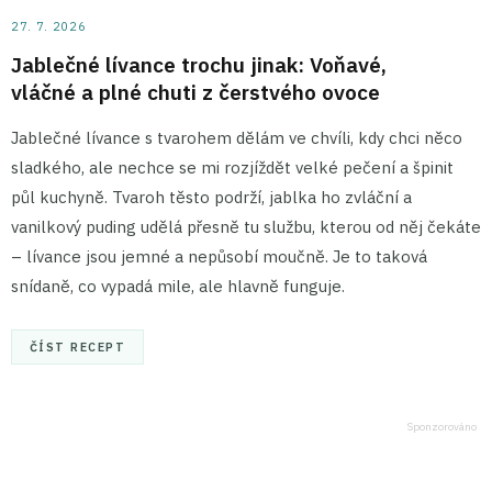
27. 7. 2026
Jablečné lívance trochu jinak: Voňavé,
vláčné a plné chuti z čerstvého ovoce
Jablečné lívance s tvarohem dělám ve chvíli, kdy chci něco
sladkého, ale nechce se mi rozjíždět velké pečení a špinit
půl kuchyně. Tvaroh těsto podrží, jablka ho zvláční a
vanilkový puding udělá přesně tu službu, kterou od něj čekáte
– lívance jsou jemné a nepůsobí moučně. Je to taková
snídaně, co vypadá mile, ale hlavně funguje.
ČÍST RECEPT