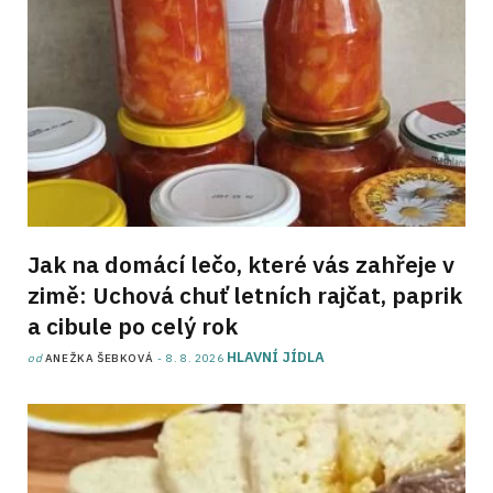
Jak na domácí lečo, které vás zahřeje v
zimě: Uchová chuť letních rajčat, paprik
a cibule po celý rok
HLAVNÍ JÍDLA
od
ANEŽKA ŠEBKOVÁ
8. 8. 2026