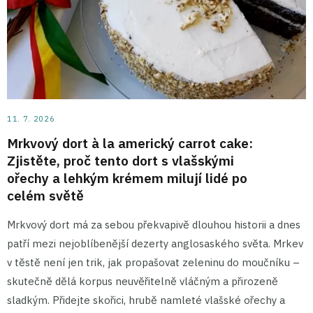
11. 7. 2026
Mrkvový dort à la americký carrot cake:
Zjistěte, proč tento dort s vlašskými
ořechy a lehkým krémem milují lidé po
celém světě
Mrkvový dort má za sebou překvapivě dlouhou historii a dnes
patří mezi nejoblíbenější dezerty anglosaského světa. Mrkev
v těstě není jen trik, jak propašovat zeleninu do moučníku –
skutečně dělá korpus neuvěřitelně vláčným a přirozeně
sladkým. Přidejte skořici, hrubě namleté vlašské ořechy a