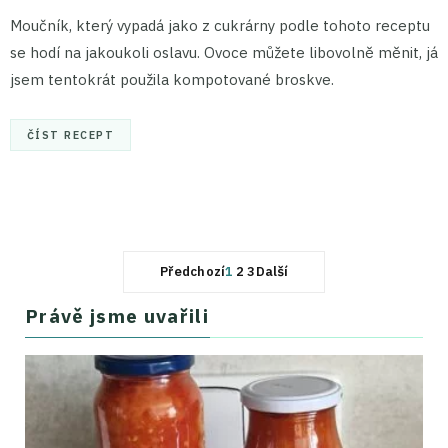
Moučník, který vypadá jako z cukrárny podle tohoto receptu
se hodí na jakoukoli oslavu. Ovoce můžete libovolně měnit, já
jsem tentokrát použila kompotované broskve.
ČÍST RECEPT
Předchozí
1
2
3
Další
Právě jsme uvařili