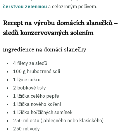
čerstvou zeleninou
a celozrnným pečivem.
Recept na výrobu domácích slanečků –
sleďů konzervovaných solením
Ingredience na domácí slanečky
4 filety ze sleďů
100 g hrubozrnné soli
1 lžíce cukru
2 bobkové listy
1 lžička celého pepře
1 lžička nového koření
1 lžička hořčičných semínek
250 ml octu (jablečného nebo klasického)
250 ml vody