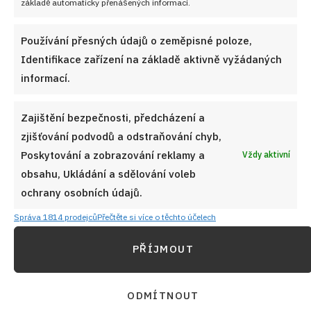
základě automaticky přenášených informací.
VYZKOUŠEJTE TAKÉ
Používání přesných údajů o zeměpisné poloze,
Identifikace zařízení na základě aktivně vyžádaných
informací.
Zajištění bezpečnosti, předcházení a
zjišťování podvodů a odstraňování chyb,
Poskytování a zobrazování reklamy a
Vždy aktivní
obsahu, Ukládání a sdělování voleb
ochrany osobních údajů.
Správa 1814 prodejců
Přečtěte si více o těchto účelech
PŘÍJMOUT
Křestné placky podle maminky jsou sladká i sytá
ODMÍTNOUT
připomínka kuchyně, ve které se neplýtvalo