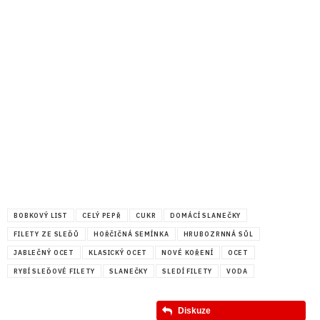
BOBKOVÝ LIST
CELÝ PEPŘ
CUKR
DOMÁCÍ SLANEČKY
FILETY ZE SLEĎŮ
HOŘČIČNÁ SEMÍNKA
HRUBOZRNNÁ SŮL
JABLEČNÝ OCET
KLASICKÝ OCET
NOVÉ KOŘENÍ
OCET
RYBÍ SLEĎOVÉ FILETY
SLANEČKY
SLEDÍ FILETY
VODA
Diskuze