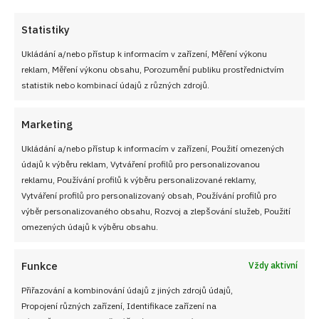
Statistiky
Ukládání a/nebo přístup k informacím v zařízení, Měření výkonu
reklam, Měření výkonu obsahu, Porozumění publiku prostřednictvím
statistik nebo kombinací údajů z různých zdrojů.
Marketing
Ukládání a/nebo přístup k informacím v zařízení, Použití omezených
údajů k výběru reklam, Vytváření profilů pro personalizovanou
reklamu, Používání profilů k výběru personalizované reklamy,
Vytváření profilů pro personalizovaný obsah, Používání profilů pro
výběr personalizovaného obsahu, Rozvoj a zlepšování služeb, Použití
PŘEDCHOZÍ RECEPT
DALŠÍ RECEPT
omezených údajů k výběru obsahu.
Smažený patizón: Skvělá
Recept na drobenkový
sezónní zelenina v
koláč, který se dědí z
trojobalu a těstíčku
generace na generaci!
Funkce
Vždy aktivní
Neobvyklá vrstva ho dělá
Přiřazování a kombinování údajů z jiných zdrojů údajů,
naprosto jedinečným
Propojení různých zařízení, Identifikace zařízení na