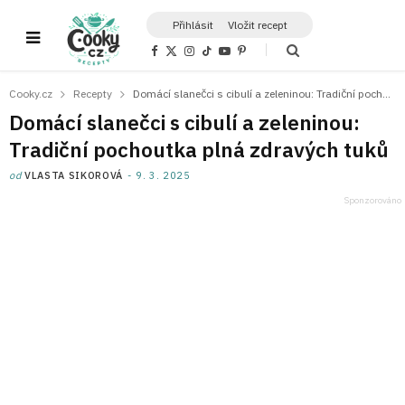
Přihlásit
Vložit recept
F
X
I
T
Y
P
a
(
n
i
o
i
c
T
s
k
u
n
e
w
t
T
T
t
Cooky.cz
Recepty
Domácí slanečci s cibulí a zeleninou: Tradiční pochoutka plná zdravých tuků
b
i
a
o
u
e
o
t
g
k
b
r
Domácí slanečci s cibulí a zeleninou:
o
t
r
e
e
k
e
a
s
Tradiční pochoutka plná zdravých tuků
r
m
t
)
od
VLASTA SIKOROVÁ
9. 3. 2025