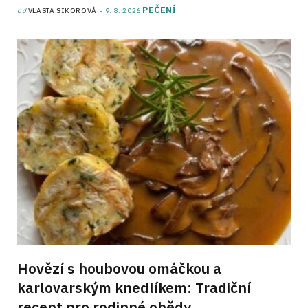
PEČENÍ
od
VLASTA SIKOROVÁ
9. 8. 2026
Hovězí s houbovou omáčkou a
karlovarským knedlíkem: Tradiční
recept pro rodinné obědy