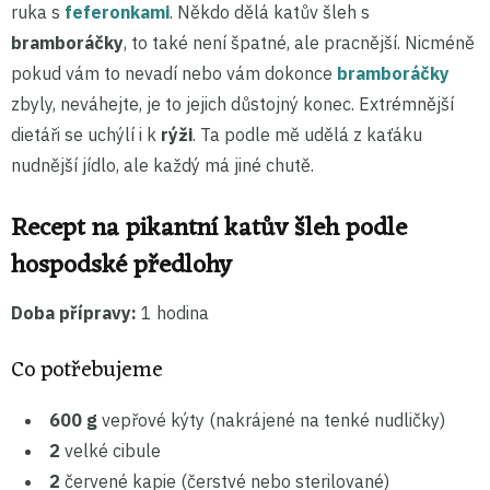
ruka s
feferonkami
. Někdo dělá katův šleh s
bramboráčky
, to také není špatné, ale pracnější. Nicméně
pokud vám to nevadí nebo vám dokonce
bramboráčky
zbyly, neváhejte, je to jejich důstojný konec. Extrémnější
dietáři se uchýlí i k
rýži
. Ta podle mě udělá z kaťáku
nudnější jídlo, ale každý má jiné chutě.
Recept na pikantní katův šleh podle
hospodské předlohy
Doba přípravy:
1 hodina
Co potřebujeme
600 g
vepřové kýty (nakrájené na tenké nudličky)
2
velké cibule
2
červené kapie (čerstvé nebo sterilované)