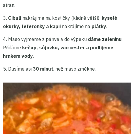
stran.
3.
Cibuli
nakrájíme na kostičky (klidně větší);
kyselé
okurky, feferonky a kapii
nakrájíme na
plátky
.
4. Maso vyjmeme z pánve a do výpeku
dáme zeleninu
.
Přidáme
kečup, sójovku, worcester a podlijeme
hrnkem vody.
5. Dusíme asi
30 minut
, než maso změkne.