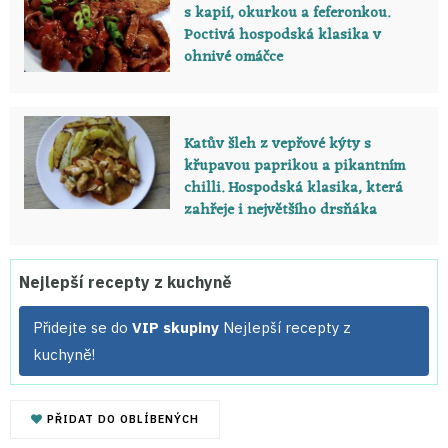
s kapií, okurkou a feferonkou.
Poctivá hospodská klasika v
ohnivé omáčce
Katův šleh z vepřové kýty s
křupavou paprikou a pikantním
chilli. Hospodská klasika, která
zahřeje i největšího drsňáka
Nejlepší recepty z kuchyně
Přidejte se do
VIP skupiny
Nejlepší recepty z
kuchyně!
PŘIDAT DO OBLÍBENÝCH