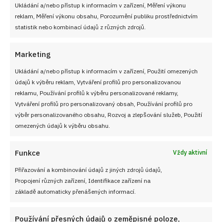
Ukládání a/nebo přístup k informacím v zařízení, Měření výkonu
reklam, Měření výkonu obsahu, Porozumění publiku prostřednictvím
statistik nebo kombinací údajů z různých zdrojů.
Marketing
Ukládání a/nebo přístup k informacím v zařízení, Použití omezených
údajů k výběru reklam, Vytváření profilů pro personalizovanou
PŘEDCHOZÍ RECEPT
DALŠÍ RECEPT
reklamu, Používání profilů k výběru personalizované reklamy,
Kynuté těsto na pizzu za
Kmínová polévka: Zázračný
Vytváření profilů pro personalizovaný obsah, Používání profilů pro
půl hodiny – tak málo stačí
vyprošťovák, který postaví
výběr personalizovaného obsahu, Rozvoj a zlepšování služeb, Použití
a máte základ lepší než z
na nohy a nakopne trávení
omezených údajů k výběru obsahu.
profi pizzerie
jednou lžící
Funkce
Vždy aktivní
VYZKOUŠEJTE TAKÉ
Přiřazování a kombinování údajů z jiných zdrojů údajů,
Propojení různých zařízení, Identifikace zařízení na
základě automaticky přenášených informací.
Používání přesných údajů o zeměpisné poloze,