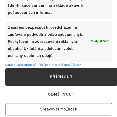
Identifikace zařízení na základě aktivně
požadovaných informací.
Zajištění bezpečnosti, předcházení a
zjišťování podvodů a odstraňování chyb,
Poskytování a zobrazování reklamy a
Vždy aktivní
obsahu, Ukládání a sdělování voleb
ochrany osobních údajů.
Správa 1808 prodejců
Přečtěte si více o těchto účelech
Nepečený dort ze sušenek Lotus s karamelem: Efektní
dezert bez zapnutí trouby
PŘÍJMOUT
6. 8. 2026
ODMÍTNOUT
Spravovat možnosti