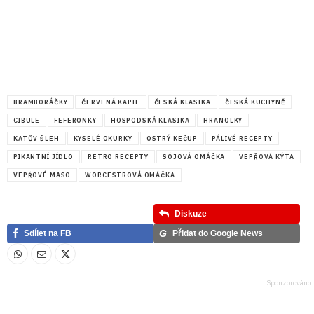
BRAMBORÁČKY
ČERVENÁ KAPIE
ČESKÁ KLASIKA
ČESKÁ KUCHYNĚ
CIBULE
FEFERONKY
HOSPODSKÁ KLASIKA
HRANOLKY
KATŮV ŠLEH
KYSELÉ OKURKY
OSTRÝ KEČUP
PÁLIVÉ RECEPTY
PIKANTNÍ JÍDLO
RETRO RECEPTY
SÓJOVÁ OMÁČKA
VEPŘOVÁ KÝTA
VEPŘOVÉ MASO
WORCESTROVÁ OMÁČKA
Diskuze
G
Sdílet na FB
Přidat do Google News