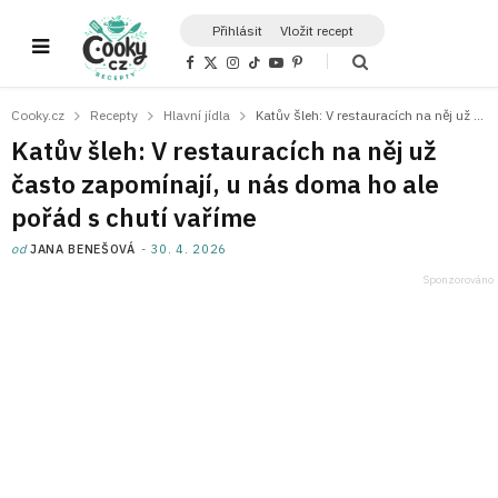
Přihlásit
Vložit recept
F
X
I
T
Y
P
a
(
n
i
o
i
c
T
s
k
u
n
e
w
t
T
T
t
Cooky.cz
Recepty
Hlavní jídla
Katův šleh: V restauracích na něj už často zapomínají, u nás doma ho ale pořád s chutí vaříme
b
i
a
o
u
e
o
t
g
k
b
r
Katův šleh: V restauracích na něj už
o
t
r
e
e
k
e
a
s
často zapomínají, u nás doma ho ale
r
m
t
)
pořád s chutí vaříme
od
JANA BENEŠOVÁ
30. 4. 2026