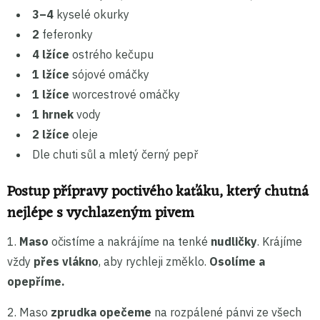
3–4
kyselé okurky
2
feferonky
4 lžíce
ostrého kečupu
1 lžíce
sójové omáčky
1 lžíce
worcestrové omáčky
1 hrnek
vody
2 lžíce
oleje
Dle chuti sůl a mletý černý pepř
Postup přípravy poctivého kaťáku, který chutná
nejlépe s vychlazeným pivem
1.
Maso
očistíme a nakrájíme na tenké
nudličky
. Krájíme
vždy
přes vlákno
, aby rychleji změklo.
Osolíme a
opepříme.
2. Maso
zprudka opečeme
na rozpálené pánvi ze všech