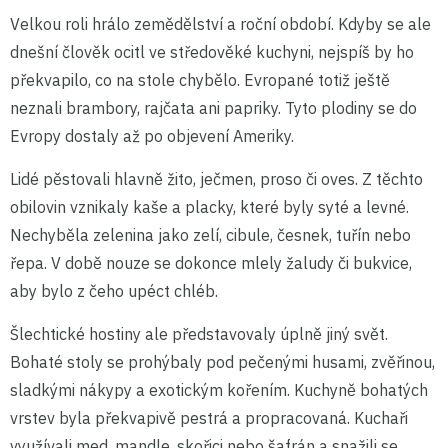
Velkou roli hrálo zemědělství a roční období. Kdyby se ale
dnešní člověk ocitl ve středověké kuchyni, nejspíš by ho
překvapilo, co na stole chybělo. Evropané totiž ještě
neznali brambory, rajčata ani papriky. Tyto plodiny se do
Evropy dostaly až po objevení Ameriky.
Lidé pěstovali hlavně žito, ječmen, proso či oves. Z těchto
obilovin vznikaly kaše a placky, které byly syté a levné.
Nechyběla zelenina jako zelí, cibule, česnek, tuřín nebo
řepa. V době nouze se dokonce mlely žaludy či bukvice,
aby bylo z čeho upéct chléb.
Šlechtické hostiny ale představovaly úplně jiný svět.
Bohaté stoly se prohýbaly pod pečenými husami, zvěřinou,
sladkými nákypy a exotickým kořením. Kuchyně bohatých
vrstev byla překvapivě pestrá a propracovaná. Kuchaři
využívali med, mandle, skořici nebo šafrán a snažili se