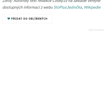
Zdroj: Autorský text redakce Cooky.cz na základě veřejně
dostupných informací z webu
StoPlusJednička
,
Wikip
e
die
PŘIDAT DO OBLÍBENÝCH