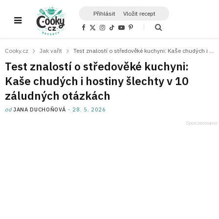
Přihlásit
Vložit recept
F
X
I
T
Y
P
a
(
n
i
o
i
c
T
s
k
u
n
e
w
t
T
T
t
Cooky.cz
Jak vařit
Test znalostí o středověké kuchyni: Kaše chudých i hostiny šlechty v 10 záludných otázkách
b
i
a
o
u
e
o
t
g
k
b
r
Test znalostí o středověké kuchyni:
o
t
r
e
e
k
e
a
s
Kaše chudých i hostiny šlechty v 10
r
m
t
)
záludných otázkách
od
JANA DUCHOŇOVÁ
28. 5. 2026