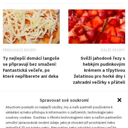
PŘEDCHOZÍ RECEPT
DALŠÍ RECEPT
Ty nejlepší domácí langoše
Svěží jahodové řezy s
se připravují bez smažení:
hebkým pudinkovým
Fantastická večeře, po
krémem a třpytivou
které nepřiberete ani deka
želatinou pro horké dny i
zahradní večírky s přáteli
Spravovat své soukromí
VYZKOUŠEJTE TAKÉ
Abychom poskytli co nejlepší služby, my a naši partneři používáme k
ukládání a/nebo přístupu k informacím o zařízeních, technologie jako
soubory cookies. Souhlas s těmito technologiemi nám a našim partnerům
umožní zpracovávat osobní údaje, jako je chování při procházení nebo
jedinečná ID na tomto webu. Nesouhlas nebo odvolání souhlasu může