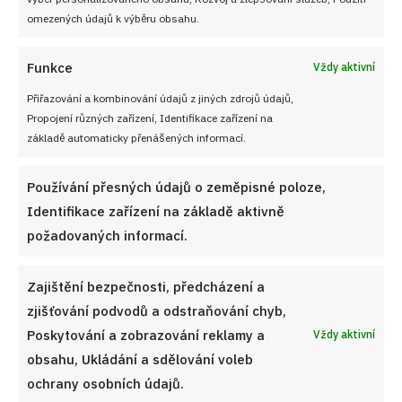
omezených údajů k výběru obsahu.
Funkce
Vždy aktivní
Přiřazování a kombinování údajů z jiných zdrojů údajů,
Propojení různých zařízení, Identifikace zařízení na
základě automaticky přenášených informací.
Používání přesných údajů o zeměpisné poloze,
Identifikace zařízení na základě aktivně
Velký test slunečnicových olejů 2026: 7 výrobků z
českých obchodů se značně liší cenou i kvalitou
požadovaných informací.
7. 8. 2026
Zajištění bezpečnosti, předcházení a
zjišťování podvodů a odstraňování chyb,
Poskytování a zobrazování reklamy a
Vždy aktivní
obsahu, Ukládání a sdělování voleb
ochrany osobních údajů.