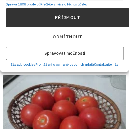
Správa 1808 prodejců
Přečtěte si více o těchto účelech
PŘÍJMOUT
ODMÍTNOUT
Retro kvíz o sušenkách a cukrovinkách z dob
Spravovat možnosti
socialismu: 10/10 bodů dnes získá jen málokdo
Zásady cookies
Prohlášení o ochraně osobních údajů
Kontaktujte nás
6. 8. 2026