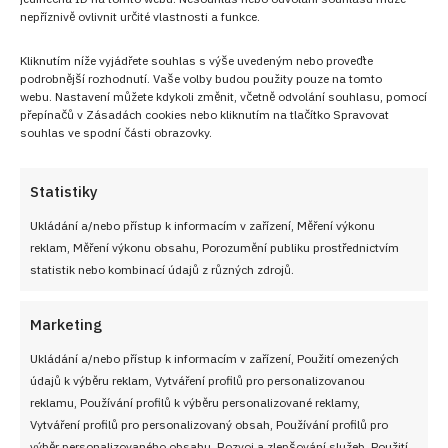
nepříznivě ovlivnit určité vlastnosti a funkce.
Kliknutím níže vyjádřete souhlas s výše uvedeným nebo proveďte
podrobnější rozhodnutí. Vaše volby budou použity pouze na tomto
webu. Nastavení můžete kdykoli změnit, včetně odvolání souhlasu, pomocí
přepínačů v Zásadách cookies nebo kliknutím na tlačítko Spravovat
souhlas ve spodní části obrazovky.
Statistiky
Ukládání a/nebo přístup k informacím v zařízení, Měření výkonu
reklam, Měření výkonu obsahu, Porozumění publiku prostřednictvím
statistik nebo kombinací údajů z různých zdrojů.
Test znalostí o rizicích rychlého hubnutí: Kdo si hlídá
váhu, pro toho by 10 otázek mělo být hračkou
Marketing
7. 8. 2026
Ukládání a/nebo přístup k informacím v zařízení, Použití omezených
údajů k výběru reklam, Vytváření profilů pro personalizovanou
reklamu, Používání profilů k výběru personalizované reklamy,
Vytváření profilů pro personalizovaný obsah, Používání profilů pro
výběr personalizovaného obsahu, Rozvoj a zlepšování služeb, Použití