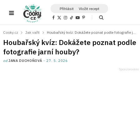
Přihlásit
Vložit recept
F
X
I
T
Y
P
a
(
n
i
o
i
c
T
s
k
u
n
e
w
t
T
T
t
Cooky.cz
Jak vařit
Houbařský kvíz: Dokážete poznat podle fotografie jarní houby?
b
i
a
o
u
e
o
t
g
k
b
r
Houbařský kvíz: Dokážete poznat podle
o
t
r
e
e
k
e
a
s
fotografie jarní houby?
r
m
t
)
od
JANA DUCHOŇOVÁ
27. 5. 2026