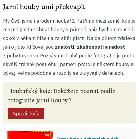
Jarní houby umí překvapit
My Češi jsme národem houbařů. Patříme mezi země, kde je
možné jen tak sbírat houby v přírodě, aniž bychom museli
cokoliv někam hlásit a za sběr platit. Nejde přitom zdaleka
jen o jídlo, klíčové jsou
znalosti, zkušenosti a radost
z pobytu venku. Poznávání druhů podle fotografie je proto
skvělý trénink postřehu i paměti, protože některé houby si
bývají velmi podobné a rozdíly se ukrývají v detailech.
Houbařský kvíz: Dokážete poznat podle
fotografie jarní houby?
Spustit kvíz