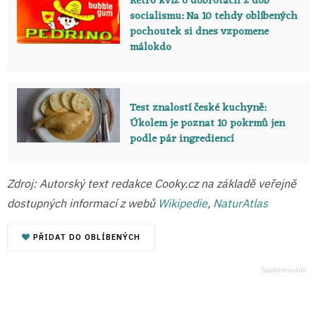
Retro kvíz o dobrotách z dob
socialismu: Na 10 tehdy oblíbených
pochoutek si dnes vzpomene
málokdo
Test znalostí české kuchyně:
Úkolem je poznat 10 pokrmů jen
podle pár ingrediencí
Zdroj: Autorský text redakce Cooky.cz na základě veřejně
dostupných informací z webů
Wi
k
ipedie
,
NaturAtlas
PŘIDAT DO OBLÍBENÝCH