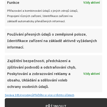
Funkce
Vždy aktivní
Kvíz na téma studená česká kuchyně: Chlebíčky jsou
Přiřazování a kombinování údajů z jiných zdrojů údajů,
jen začátek, všech 10 otázek zodpoví jen experti
Propojení různých zařízení, Identifikace zařízení na
8. 8. 2026
základě automaticky přenášených informací.
Používání přesných údajů o zeměpisné poloze,
Identifikace zařízení na základě aktivně vyžádaných
informací.
Zajištění bezpečnosti, předcházení a
zjišťování podvodů a odstraňování chyb,
Poskytování a zobrazování reklamy a
Vždy aktivní
obsahu, Ukládání a sdělování voleb
ochrany osobních údajů.
Správa 1814 prodejců
Přečtěte si více o těchto účelech
Test znalostí o rizicích rychlého hubnutí: Kdo si hlídá
váhu, pro toho by 10 otázek mělo být hračkou
PŘÍJMOUT