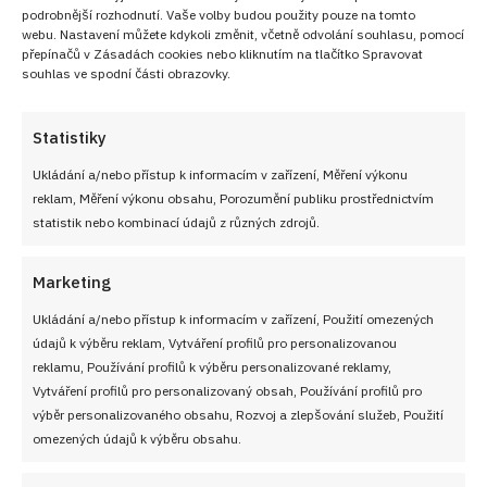
podrobnější rozhodnutí. Vaše volby budou použity pouze na tomto
webu. Nastavení můžete kdykoli změnit, včetně odvolání souhlasu, pomocí
přepínačů v Zásadách cookies nebo kliknutím na tlačítko Spravovat
souhlas ve spodní části obrazovky.
Retro kvíz o cenách ze socialistického
Československa: 10 otázek dá zabrat i pamětníkům
Statistiky
9. 8. 2026
Ukládání a/nebo přístup k informacím v zařízení, Měření výkonu
reklam, Měření výkonu obsahu, Porozumění publiku prostřednictvím
statistik nebo kombinací údajů z různých zdrojů.
Marketing
Ukládání a/nebo přístup k informacím v zařízení, Použití omezených
údajů k výběru reklam, Vytváření profilů pro personalizovanou
reklamu, Používání profilů k výběru personalizované reklamy,
Vytváření profilů pro personalizovaný obsah, Používání profilů pro
výběr personalizovaného obsahu, Rozvoj a zlepšování služeb, Použití
omezených údajů k výběru obsahu.