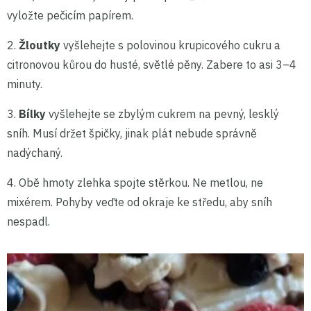
vyložte pečicím papírem.
2.
Žloutky
vyšlehejte s polovinou krupicového cukru a
citronovou kůrou do husté, světlé pěny. Zabere to asi 3–4
minuty.
3.
Bílky
vyšlehejte se zbylým cukrem na pevný, lesklý
sníh. Musí držet špičky, jinak plát nebude správně
nadýchaný.
4. Obě hmoty zlehka spojte stěrkou. Ne metlou, ne
mixérem. Pohyby veďte od okraje ke středu, aby sníh
nespadl.