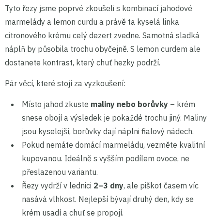
Tyto řezy jsme poprvé zkoušeli s kombinací jahodové
marmelády a lemon curdu a právě ta kyselá linka
citronového krému celý dezert zvedne. Samotná sladká
náplň by působila trochu obyčejně. S lemon curdem ale
dostanete kontrast, který chuť hezky podrží.
Pár věcí, které stojí za vyzkoušení:
Místo jahod zkuste
maliny nebo borůvky
– krém
snese obojí a výsledek je pokaždé trochu jiný. Maliny
jsou kyselejší, borůvky dají náplni fialový nádech.
Pokud nemáte domácí marmeládu, vezměte kvalitní
kupovanou. Ideálně s vyšším podílem ovoce, ne
přeslazenou variantu.
Řezy vydrží v lednici
2–3 dny
, ale piškot časem víc
nasává vlhkost. Nejlepší bývají druhý den, kdy se
krém usadí a chuť se propojí.