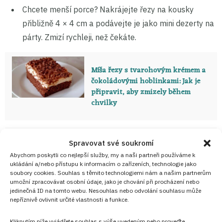
Chcete menší porce? Nakrájejte řezy na kousky
přibližně 4 × 4 cm a podávejte je jako mini dezerty na
párty. Zmizí rychleji, než čekáte.
Míša řezy s tvarohovým krémem a
čokoládovými hoblinkami: Jak je
připravit, aby zmizely během
chvilky
Spravovat své soukromí
Ořechovo-kávový dezert s
lehoučkým sněhovým korpusem a
Abychom poskytli co nejlepší služby, my a naši partneři používáme k
ukládání a/nebo přístupu k informacím o zařízeních, technologie jako
sametovým vanilkovým krémem:
soubory cookies. Souhlas s těmito technologiemi nám a našim partnerům
Toto se neobejde bez ochutnávky
umožní zpracovávat osobní údaje, jako je chování při procházení nebo
jedinečná ID na tomto webu. Nesouhlas nebo odvolání souhlasu může
nepříznivě ovlivnit určité vlastnosti a funkce.
Zdroj: Autorský text redakce Cooky.cz na základě informací
Kliknutím níže vyjádřete souhlas s výše uvedeným nebo proveďte