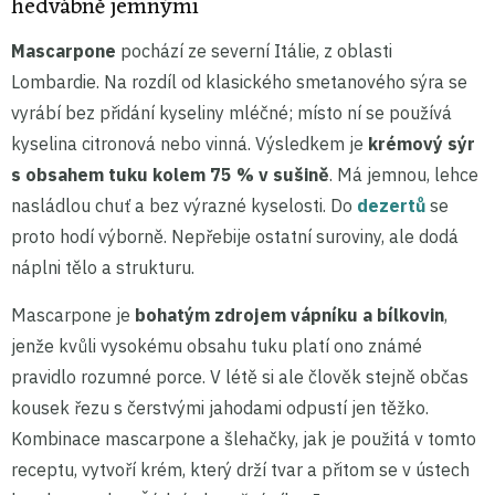
hedvábně jemnými
Mascarpone
pochází ze severní Itálie, z oblasti
Lombardie. Na rozdíl od klasického smetanového sýra se
vyrábí bez přidání kyseliny mléčné; místo ní se používá
kyselina citronová nebo vinná. Výsledkem je
krémový sýr
s obsahem tuku kolem 75 % v sušině
. Má jemnou, lehce
nasládlou chuť a bez výrazné kyselosti. Do
dezertů
se
proto hodí výborně. Nepřebije ostatní suroviny, ale dodá
náplni tělo a strukturu.
Mascarpone je
bohatým zdrojem vápníku a bílkovin
,
jenže kvůli vysokému obsahu tuku platí ono známé
pravidlo rozumné porce. V létě si ale člověk stejně občas
kousek řezu s čerstvými jahodami odpustí jen těžko.
Kombinace mascarpone a šlehačky, jak je použitá v tomto
receptu, vytvoří krém, který drží tvar a přitom se v ústech