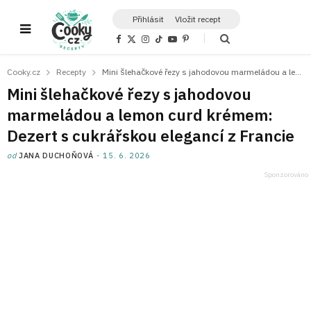
Přihlásit
Vložit recept
F
X
I
T
Y
P
a
(
n
i
o
i
c
T
s
k
u
n
e
w
t
T
T
t
Cooky.cz
Recepty
Mini šlehačkové řezy s jahodovou marmeládou a lemon curd krémem: Dezert s cukrářskou elegancí z Francie
b
i
a
o
u
e
o
t
g
k
b
r
Mini šlehačkové řezy s jahodovou
o
t
r
e
e
k
e
a
s
marmeládou a lemon curd krémem:
r
m
t
)
Dezert s cukrářskou elegancí z Francie
od
JANA DUCHOŇOVÁ
15. 6. 2026