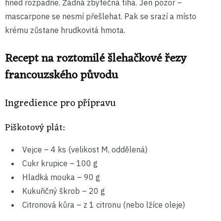
hned rozpadne. Žádná zbytečná tíha. Jen pozor –
mascarpone se nesmí přešlehat. Pak se srazí a místo
krému zůstane hrudkovitá hmota.
Recept na roztomilé šlehačkové řezy
francouzského původu
Ingredience pro přípravu
Piškotový plát:
Vejce – 4 ks (velikost M, oddělená)
Cukr krupice – 100 g
Hladká mouka – 90 g
Kukuřičný škrob – 20 g
Citronová kůra – z 1 citronu (nebo lžíce oleje)