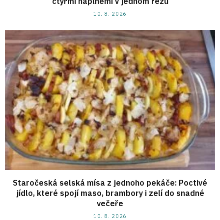
čtyřmi náplněmi v jednom řezu
10. 8. 2026
Staročeská selská mísa z jednoho pekáče: Poctivé
jídlo, které spojí maso, brambory i zelí do snadné
večeře
10. 8. 2026