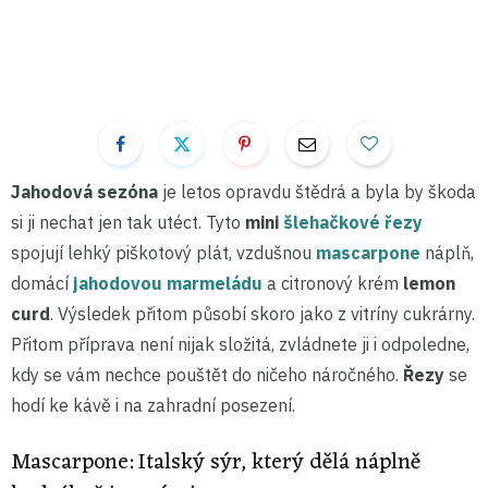
Jahodová sezóna
je letos opravdu štědrá a byla by škoda
si ji nechat jen tak utéct. Tyto
mini
šlehačkové řezy
spojují lehký piškotový plát, vzdušnou
mascarpone
náplň,
domácí
jahodovou marmeládu
a citronový krém
lemon
curd
. Výsledek přitom působí skoro jako z vitríny cukrárny.
Přitom příprava není nijak složitá, zvládnete ji i odpoledne,
kdy se vám nechce pouštět do ničeho náročného.
Řezy
se
hodí ke kávě i na zahradní posezení.
Mascarpone: Italský sýr, který dělá náplně