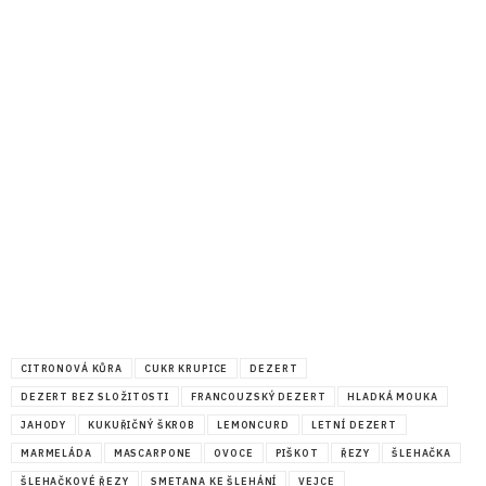
CITRONOVÁ KŮRA
CUKR KRUPICE
DEZERT
DEZERT BEZ SLOŽITOSTI
FRANCOUZSKÝ DEZERT
HLADKÁ MOUKA
JAHODY
KUKUŘIČNÝ ŠKROB
LEMONCURD
LETNÍ DEZERT
MARMELÁDA
MASCARPONE
OVOCE
PIŠKOT
ŘEZY
ŠLEHAČKA
ŠLEHAČKOVÉ ŘEZY
SMETANA KE ŠLEHÁNÍ
VEJCE