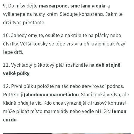
9. Do mísy dejte
mascarpone, smetanu a cukr
a
vyšlehejte na hustý krém. Sledujte konzistenci. Jakmile
drží tvar, přestaňte.
10. Jahody omyjte, osušte a nakrájejte na plátky nebo
čtvrtky. Větší kousky se lépe vrství a při krájení pak řezy
lépe drží.
11. Vychladlý piškotový plát rozřízněte na
dvě stejně
velké půlky
.
12. První půlku položte na tác nebo servírovací podnos.
Potřete ji
jahodovou marmeládou
. Stačí tenká vrstva, ale
klidně přidejte víc. Kdo chce výraznější citrusový kontrast,
může přidat místo marmelády nebo vedle ní i lžíci
lemon
curdu
.