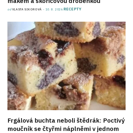
mákem a skořicovou drobenkou
RECEPTY
od
VLASTA SIKOROVÁ
10. 8. 2026
Frgálová buchta neboli štědrák: Poctivý
moučník se čtyřmi náplněmi v jednom