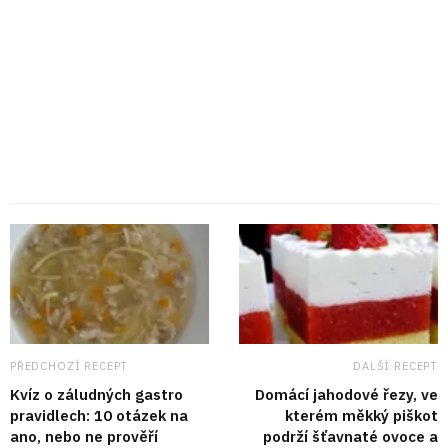
PŘEDCHOZÍ RECEPT
DALŠÍ RECEPT
Kvíz o záludných gastro
Domácí jahodové řezy, ve
pravidlech: 10 otázek na
kterém měkký piškot
ano, nebo ne prověří
podrží šťavnaté ovoce a