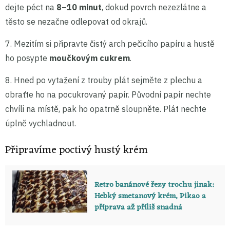
dejte péct na
8–10 minut
, dokud povrch nezezlátne a
těsto se nezačne odlepovat od okrajů.
7. Mezitím si připravte čistý arch pečicího papíru a hustě
ho posypte
moučkovým cukrem
.
8. Hned po vytažení z trouby plát sejměte z plechu a
obraťte ho na pocukrovaný papír. Původní papír nechte
chvíli na místě, pak ho opatrně sloupněte. Plát nechte
úplně vychladnout.
Připravíme poctivý hustý krém
Retro banánové řezy trochu jinak:
Hebký smetanový krém, Pikao a
příprava až příliš snadná