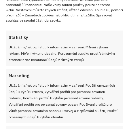
z webu
Wikipedie
podrobnější rozhodnutí. Vaše volby budou použity pouze na tomto
webu. Nastavení můžete kdykoli změnit, včetně odvolání souhlasu, pomocí
přepínačů v Zásadách cookies nebo kliknutím na tlačítko Spravovat
Nejlepší koláče, buchty a zákusky z kuchyně
souhlas ve spodní části obrazovky.
Přidejte se do
VIP skupiny
Nejlepší Zákusky!
Statistiky
Ukládání a/nebo přístup k informacím v zařízení, Měření výkonu
PŘIDAT DO OBLÍBENÝCH
reklam, Měření výkonu obsahu, Porozumění publiku prostřednictvím
statistik nebo kombinací údajů z různých zdrojů.
Marketing
Ukládání a/nebo přístup k informacím v zařízení, Použití omezených
údajů k výběru reklam, Vytváření profilů pro personalizovanou
reklamu, Používání profilů k výběru personalizované reklamy,
Vytváření profilů pro personalizovaný obsah, Používání profilů pro
výběr personalizovaného obsahu, Rozvoj a zlepšování služeb, Použití
omezených údajů k výběru obsahu.