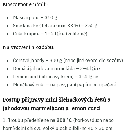
Mascarpone náplň:
Mascarpone – 350 g
Smetana ke šlehání (min. 33 %) – 350 g
Cukr krupice – 1–2 lžíce (volitelně)
Na vrstvení a ozdobu:
Čerstvé jahody – 300 g (nebo jiné ovoce dle sezóny)
Domácí jahodová marmeláda – 3–4 lžíce
Lemon curd (citronový krém) – 3–4 lžíce
Moučkový cukr – na posypání papíru po upečení
Postup přípravy mini šlehačkových řezů s
jahodovou marmeládou a lemon curd
1. Troubu předehřejte na
200 °C
(horkovzduch nebo
horní/dolní ohřev). Velký plech přibližně 40 × 30 cm