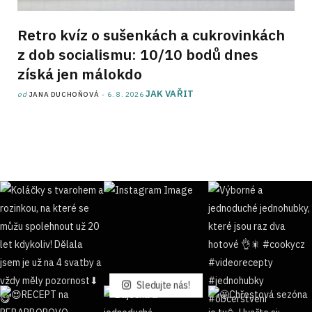
Retro kvíz o sušenkách a cukrovinkách
z dob socialismu: 10/10 bodů dnes
získá jen málokdo
JAK VAŘIT
od
JANA DUCHOŇOVÁ
6. 8. 2026
Sledujte nás!