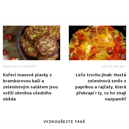
PŘEDCHOZÍ RECEPT
DALŠÍ RECEPT
Kuřecí masové placky s
Lečo trochu jinak: Hustá
bramborovou kaší a
zeleninová směs s
zeleninovým salátem jsou
paprikou a rajčaty, která
svěží obměna všedního
překvapí i ty, co ho znají
oběda
nazpaměť
VYZKOUŠEJTE TAKÉ