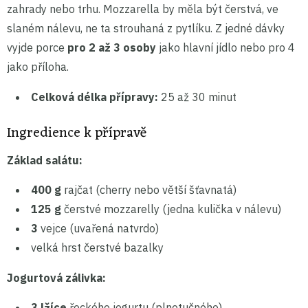
zahrady nebo trhu. Mozzarella by měla být čerstvá, ve
slaném nálevu, ne ta strouhaná z pytlíku. Z jedné dávky
vyjde porce
pro 2 až 3 osoby
jako hlavní jídlo nebo pro 4
jako příloha.
Celková délka přípravy:
25 až 30 minut
Ingredience k přípravě
Základ salátu:
400 g
rajčat (cherry nebo větší šťavnatá)
125 g
čerstvé mozzarelly (jedna kulička v nálevu)
3
vejce (uvařená natvrdo)
velká hrst čerstvé bazalky
Jogurtová zálivka:
3 lžíce
řeckého jogurtu (plnotučného)