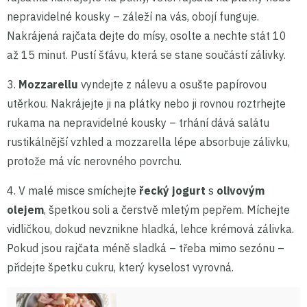
nepravidelné kousky – záleží na vás, obojí funguje.
Nakrájená rajčata dejte do mísy, osolte a nechte stát 10
až 15 minut. Pustí šťávu, která se stane součástí zálivky.
3.
Mozzarellu
vyndejte z nálevu a osušte papírovou
utěrkou. Nakrájejte ji na plátky nebo ji rovnou roztrhejte
rukama na nepravidelné kousky – trhání dává salátu
rustikálnější vzhled a mozzarella lépe absorbuje zálivku,
protože má víc nerovného povrchu.
4. V malé misce smíchejte
řecký jogurt
s
olivovým
olejem
, špetkou soli a čerstvě mletým pepřem. Míchejte
vidličkou, dokud nevznikne hladká, lehce krémová zálivka.
Pokud jsou rajčata méně sladká – třeba mimo sezónu –
přidejte špetku cukru, který kyselost vyrovná.