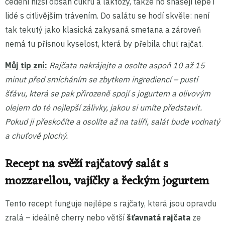
cedění nižší obsah cukru a laktózy, takže ho snášejí lépe i
lidé s citlivějším trávením. Do salátu se hodí skvěle: není
tak tekutý jako klasická zakysaná smetana a zároveň
nemá tu přísnou kyselost, která by přebila chuť rajčat.
Můj tip zní:
Rajčata nakrájejte a osolte aspoň 10 až 15
minut před smícháním se zbytkem ingrediencí – pustí
šťávu, která se pak přirozeně spojí s jogurtem a olivovým
olejem do té nejlepší zálivky, jakou si umíte představit.
Pokud ji přeskočíte a osolíte až na talíři, salát bude vodnatý
a chuťově plochý.
Recept na svěží rajčatový salát s
mozzarellou, vajíčky a řeckým jogurtem
Tento recept funguje nejlépe s rajčaty, která jsou opravdu
zralá – ideálně cherry nebo větší
šťavnatá rajčata
ze