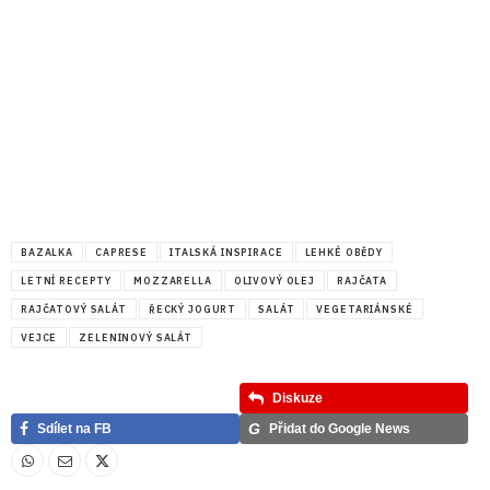
BAZALKA
CAPRESE
ITALSKÁ INSPIRACE
LEHKÉ OBĚDY
LETNÍ RECEPTY
MOZZARELLA
OLIVOVÝ OLEJ
RAJČATA
RAJČATOVÝ SALÁT
ŘECKÝ JOGURT
SALÁT
VEGETARIÁNSKÉ
VEJCE
ZELENINOVÝ SALÁT
Diskuze
G
Sdílet na FB
Přidat do Google News