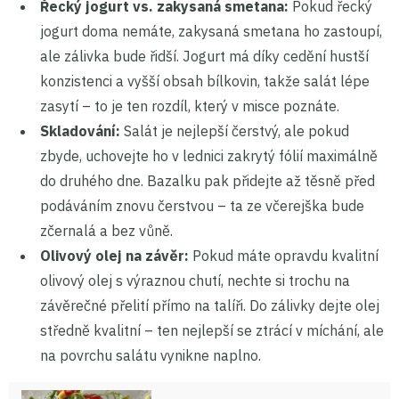
Řecký jogurt vs. zakysaná smetana:
Pokud řecký
jogurt doma nemáte, zakysaná smetana ho zastoupí,
ale zálivka bude řidší. Jogurt má díky cedění hustší
konzistenci a vyšší obsah bílkovin, takže salát lépe
zasytí – to je ten rozdíl, který v misce poznáte.
Skladování:
Salát je nejlepší čerstvý, ale pokud
zbyde, uchovejte ho v lednici zakrytý fólií maximálně
do druhého dne. Bazalku pak přidejte až těsně před
podáváním znovu čerstvou – ta ze včerejška bude
zčernalá a bez vůně.
Olivový olej na závěr:
Pokud máte opravdu kvalitní
olivový olej s výraznou chutí, nechte si trochu na
závěrečné přelití přímo na talíři. Do zálivky dejte olej
středně kvalitní – ten nejlepší se ztrácí v míchání, ale
na povrchu salátu vynikne naplno.