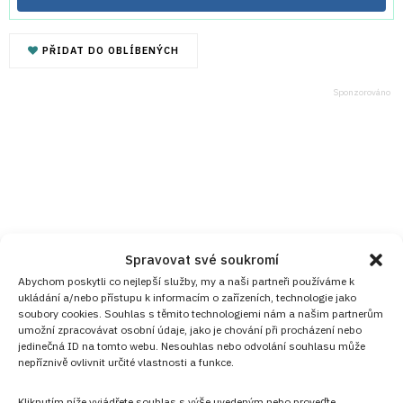
PŘIDAT DO OBLÍBENÝCH
Spravovat své soukromí
Abychom poskytli co nejlepší služby, my a naši partneři používáme k
ukládání a/nebo přístupu k informacím o zařízeních, technologie jako
soubory cookies. Souhlas s těmito technologiemi nám a našim partnerům
umožní zpracovávat osobní údaje, jako je chování při procházení nebo
jedinečná ID na tomto webu. Nesouhlas nebo odvolání souhlasu může
nepříznivě ovlivnit určité vlastnosti a funkce.
Kliknutím níže vyjádřete souhlas s výše uvedeným nebo proveďte