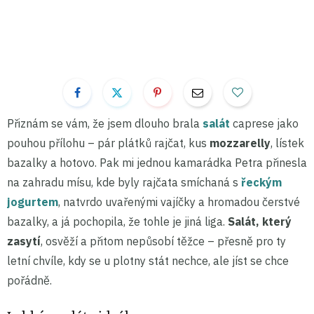
Přiznám se vám, že jsem dlouho brala
salát
caprese jako
pouhou přílohu – pár plátků rajčat, kus
mozzarelly
, lístek
bazalky a hotovo. Pak mi jednou kamarádka Petra přinesla
na zahradu mísu, kde byly rajčata smíchaná s
řeckým
jogurtem
, natvrdo uvařenými vajíčky a hromadou čerstvé
bazalky, a já pochopila, že tohle je jiná liga.
Salát, který
zasytí
, osvěží a přitom nepůsobí těžce – přesně pro ty
letní chvíle, kdy se u plotny stát nechce, ale jíst se chce
pořádně.