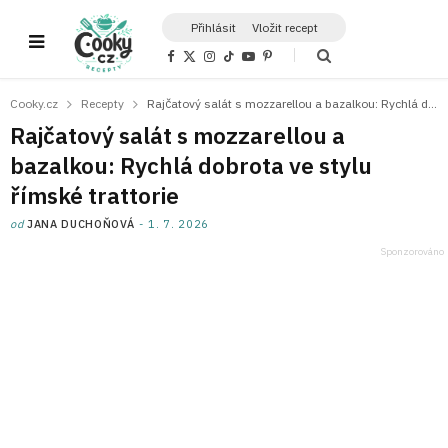
Přihlásit
Vložit recept
F
X
I
T
Y
P
a
(
n
i
o
i
c
T
s
k
u
n
e
w
t
T
T
t
Cooky.cz
Recepty
Rajčatový salát s mozzarellou a bazalkou: Rychlá dobrota ve stylu římské trattorie
b
i
a
o
u
e
o
t
g
k
b
r
Rajčatový salát s mozzarellou a
o
t
r
e
e
k
e
a
s
bazalkou: Rychlá dobrota ve stylu
r
m
t
)
římské trattorie
od
JANA DUCHOŇOVÁ
1. 7. 2026