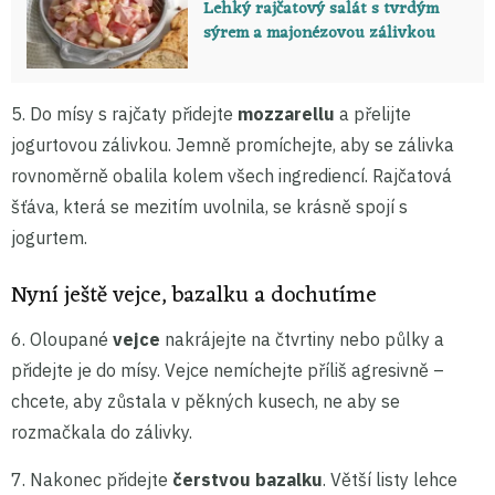
Lehký rajčatový salát s tvrdým
sýrem a majonézovou zálivkou
5. Do mísy s rajčaty přidejte
mozzarellu
a přelijte
jogurtovou zálivkou. Jemně promíchejte, aby se zálivka
rovnoměrně obalila kolem všech ingrediencí. Rajčatová
šťáva, která se mezitím uvolnila, se krásně spojí s
jogurtem.
Nyní ještě vejce, bazalku a dochutíme
6. Oloupané
vejce
nakrájejte na čtvrtiny nebo půlky a
přidejte je do mísy. Vejce nemíchejte příliš agresivně –
chcete, aby zůstala v pěkných kusech, ne aby se
rozmačkala do zálivky.
7. Nakonec přidejte
čerstvou bazalku
. Větší listy lehce