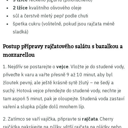
2 lžíce
kvalitního olivového oleje
sůl a čerstvě mletý pepř podle chuti
špetka cukru (volitelně, pokud jsou rajčata méně
sladká)
Postup přípravy rajčatového salátu s bazalkou a
mozzarellou
1. Nejdřív se postarejte o
vejce
. Vložte je do studené vody,
přiveďte k varu a vařte přesně 9 až 10 minut, aby byl
žloutek pevný, ale ještě krásně sytě žlutý – ne šedý a
suchý. Hotová vejce přendejte do studené vody, nechte je
tam aspoň 5 minut, pak je oloupejte. Studená voda zastaví
vaření a slupka půjde dolů mnohem líp.
2. Zatímco se vaří vajíčka, připravte si
rajčata
. Cherry
rajčátka nakrájejte na půlky, větší rajčata na plátky nebo