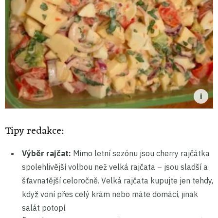
Tipy redakce:
Výběr rajčat:
Mimo letní sezónu jsou cherry rajčátka
spolehlivější volbou než velká rajčata – jsou sladší a
šťavnatější celoročně. Velká rajčata kupujte jen tehdy,
když voní přes celý krám nebo máte domácí, jinak
salát potopí.