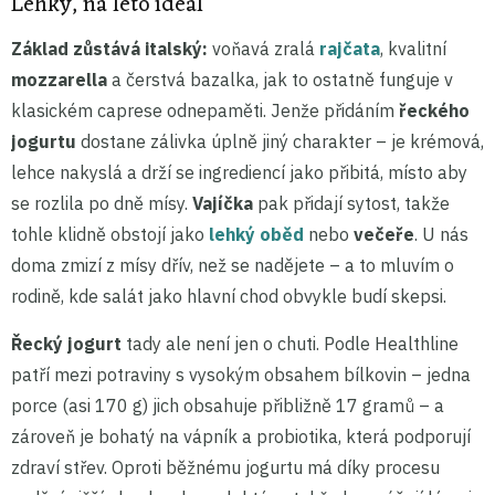
Lehký, na léto ideál
Základ zůstává italský:
voňavá zralá
rajčata
, kvalitní
mozzarella
a čerstvá bazalka, jak to ostatně funguje v
klasickém caprese odnepaměti. Jenže přidáním
řeckého
jogurtu
dostane zálivka úplně jiný charakter – je krémová,
lehce nakyslá a drží se ingrediencí jako přibitá, místo aby
se rozlila po dně mísy.
Vajíčka
pak přidají sytost, takže
tohle klidně obstojí jako
lehký oběd
nebo
večeře
. U nás
doma zmizí z mísy dřív, než se nadějete – a to mluvím o
rodině, kde salát jako hlavní chod obvykle budí skepsi.
Řecký jogurt
tady ale není jen o chuti. Podle Healthline
patří mezi potraviny s vysokým obsahem bílkovin – jedna
porce (asi 170 g) jich obsahuje přibližně 17 gramů – a
zároveň je bohatý na vápník a probiotika, která podporují
zdraví střev. Oproti běžnému jogurtu má díky procesu