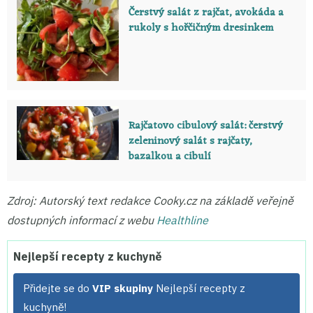
Čerstvý salát z rajčat, avokáda a
rukoly s hořčičným dresinkem
Rajčatovo cibulový salát: čerstvý
zeleninový salát s rajčaty,
bazalkou a cibulí
Zdroj: Autorský text redakce Cooky.cz na základě veřejně
dostupných informací z webu
Healthline
Nejlepší recepty z kuchyně
Přidejte se do
VIP skupiny
Nejlepší recepty z
kuchyně!