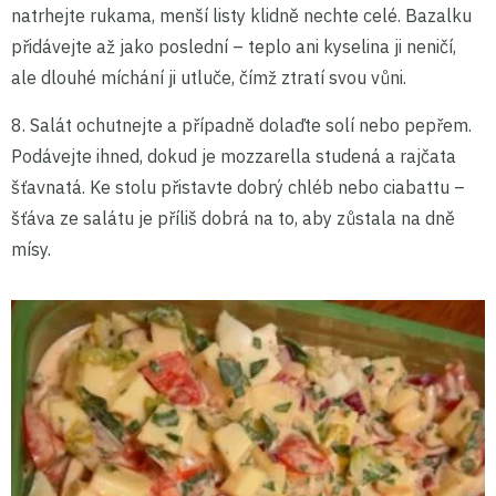
natrhejte rukama, menší listy klidně nechte celé. Bazalku
přidávejte až jako poslední – teplo ani kyselina ji neničí,
ale dlouhé míchání ji utluče, čímž ztratí svou vůni.
8. Salát ochutnejte a případně dolaďte solí nebo pepřem.
Podávejte ihned, dokud je mozzarella studená a rajčata
šťavnatá. Ke stolu přistavte dobrý chléb nebo ciabattu –
šťáva ze salátu je příliš dobrá na to, aby zůstala na dně
mísy.