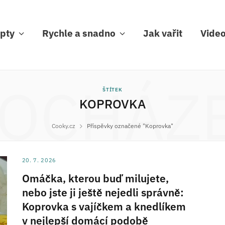
pty
Rychle a snadno
Jak vařit
Vide
OCHÁZ
ŠTÍTEK
KOPROVKA
Cooky.cz
Příspěvky označené "Koprovka"
20. 7. 2026
Omáčka, kterou buď milujete,
nebo jste ji ještě nejedli správně:
Koprovka s vajíčkem a knedlíkem
v nejlepší domácí podobě