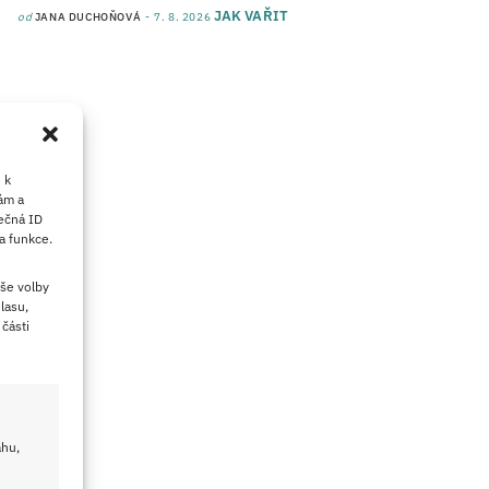
JAK VAŘIT
od
JANA DUCHOŇOVÁ
7. 8. 2026
 k
ám a
ečná ID
a funkce.
še volby
lasu,
části
ahu,