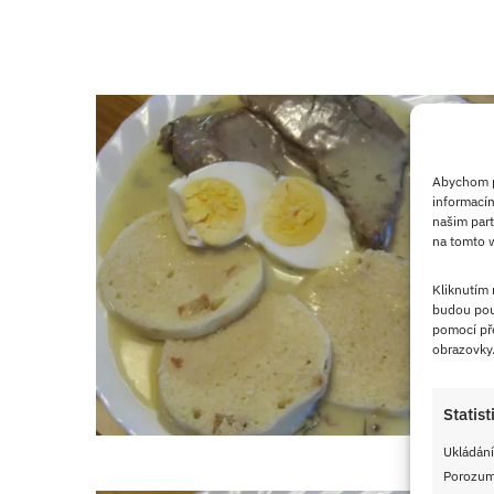
Abychom po
informacím
našim part
na tomto w
Kliknutím
budou pou
pomocí pře
obrazovky
Statist
Ukládání
Porozumě