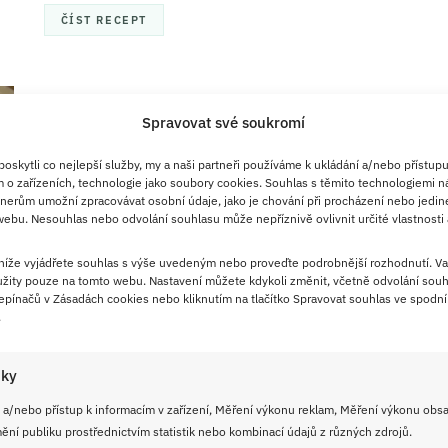
ČÍST RECEPT
14. 5. 2026
Spravovat své soukromí
Prvorepubliková koprová omáčka
podle receptu pana Šroubka:
skytli co nejlepší služby, my a naši partneři používáme k ukládání a/nebo přístupu
 o zařízeních, technologie jako soubory cookies. Souhlas s těmito technologiemi n
Chutná stejně poctivě jako v roce
nerům umožní zpracovávat osobní údaje, jako je chování při procházení nebo jedin
1926
ebu. Nesouhlas nebo odvolání souhlasu může nepříznivě ovlivnit určité vlastnosti 
Tradiční koprovka může chutnat úplně jinak, než si ji
 níže vyjádřete souhlas s výše uvedeným nebo proveďte podrobnější rozhodnutí. Va
žity pouze na tomto webu. Nastavení můžete kdykoli změnit, včetně odvolání souh
pamatujete. Stačí vsadit na poctivé suroviny a
pínačů v Zásadách cookies nebo kliknutím na tlačítko Spravovat souhlas ve spodní 
prvorepublikovou inspiraci.
.
iky
ČÍST RECEPT
 a/nebo přístup k informacím v zařízení, Měření výkonu reklam, Měření výkonu obs
ní publiku prostřednictvím statistik nebo kombinací údajů z různých zdrojů.