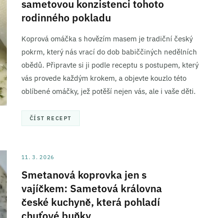
sametovou konzistenci tohoto
ní a sdělování voleb ochrany osobních údajů.
rodinného pokladu
Koprová omáčka s hovězím masem je tradiční český
pokrm, který nás vrací do dob babiččiných nedělních
obědů. Připravte si ji podle receptu s postupem, který
vás provede každým krokem, a objevte kouzlo této
oblíbené omáčky, jež potěší nejen vás, ale i vaše děti.
ČÍST RECEPT
11. 3. 2026
Smetanová koprovka jen s
vajíčkem: Sametová královna
české kuchyně, která pohladí
chuťové buňky