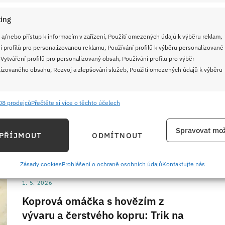
4. 5. 2026
ing
Vynikající koprová omáčka,
kterou milovaly všechny babičky:
 a/nebo přístup k informacím v zařízení, Použití omezených údajů k výběru reklam,
í profilů pro personalizovanou reklamu, Používání profilů k výběru personalizované
Zachutná i tomu, kdo ji běžně
 Vytváření profilů pro personalizovaný obsah, Používání profilů pro výběr
nemusí
izovaného obsahu, Rozvoj a zlepšování služeb, Použití omezených údajů k výběru
Když se řekne koprová omáčka, můžeme vidět jen dvě
reakce. Pro někoho je to návrat do dětství, pro jiného
08 prodejců
Přečtěte si více o těchto účelech
e
Vždy
noční můra na talíři.
ání a kombinování údajů z jiných zdrojů údajů, Propojení různých zařízení,
Spravovat mož
PŘÍJMOUT
ODMÍTNOUT
kace zařízení na základě automaticky přenášených informací.
ČÍST RECEPT
ání přesných údajů o zeměpisné poloze, Identifikace zařízení na
Zásady cookies
Prohlášení o ochraně osobních údajů
Kontaktujte nás
ě aktivně požadovaných informací.
1. 5. 2026
Koprová omáčka s hovězím z
ění bezpečnosti, předcházení a zjišťování podvodů a
vývaru a čerstvého kopru: Trik na
ňování chyb, Poskytování a zobrazování reklamy a obsahu,
Vždy