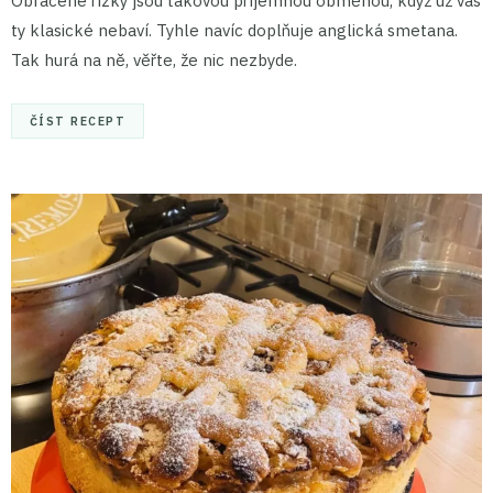
Obrácené řízky jsou takovou příjemnou obměnou, když už vás
ty klasické nebaví. Tyhle navíc doplňuje anglická smetana.
Tak hurá na ně, věřte, že nic nezbyde.
ČÍST RECEPT