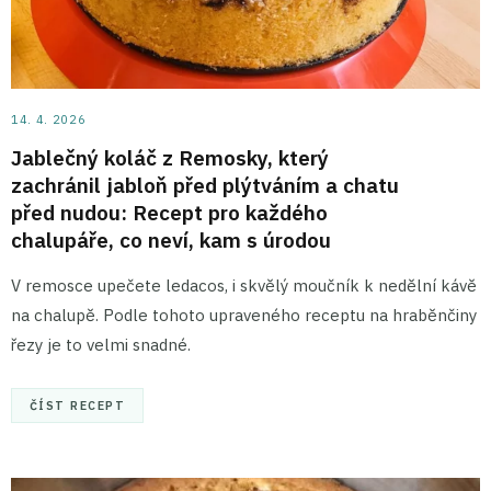
14. 4. 2026
Jablečný koláč z Remosky, který
zachránil jabloň před plýtváním a chatu
před nudou: Recept pro každého
chalupáře, co neví, kam s úrodou
V remosce upečete ledacos, i skvělý moučník k nedělní kávě
na chalupě. Podle tohoto upraveného receptu na hraběnčiny
řezy je to velmi snadné.
ČÍST RECEPT