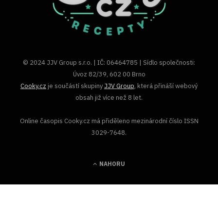
© 2024 JJV Group s.r.o. | IČ: 06464785 | Sídlo společnosti:
Úvoz 82/39, 602 00 Brno
Cooky.cz
je součástí skupiny
JJV Group
, která přináší webový
obsah již více než 8 let.
Online časopis Cooky.cz má přiděleno mezinárodní číslo ISSN
3029-7648.
NAHORU