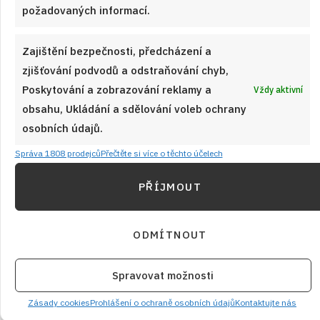
Starý chalupářský způsob pečení
požadovaných informací.
bylinkového kuřete: V remosce, s
máslovou šťávou a zeleninou
Zajištění bezpečnosti, předcházení a
V remosce upečete skvělé šťavnaté kuře s křupavou
zjišťování podvodů a odstraňování chyb,
kůrčičkou. Chalupářské kuře podle tohoto receptu navíc voní
Poskytování a zobrazování reklamy a
Vždy aktivní
bylinkami a nečeká vás potom mytí hromady nádobí.
obsahu, Ukládání a sdělování voleb ochrany
osobních údajů.
ČÍST RECEPT
Správa 1808 prodejců
Přečtěte si více o těchto účelech
PŘÍJMOUT
ODMÍTNOUT
Spravovat možnosti
Zásady cookies
Prohlášení o ochraně osobních údajů
Kontaktujte nás