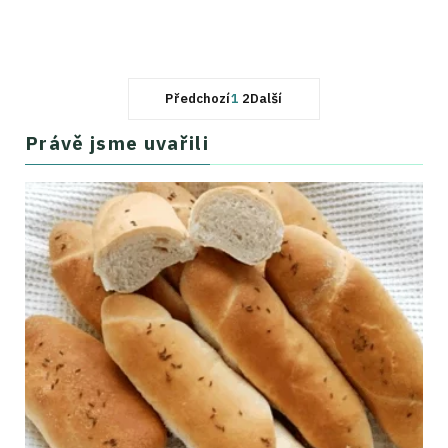
Předchozí
1
2
Další
Právě jsme uvařili