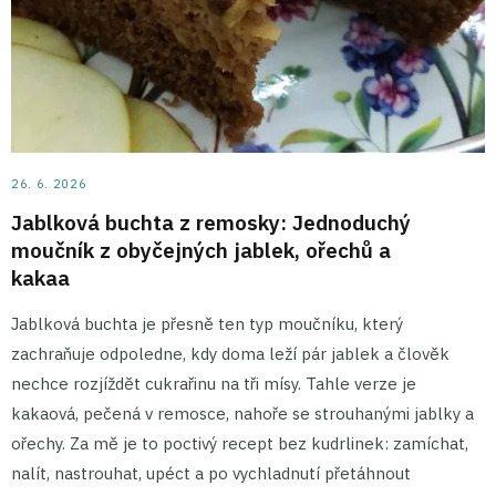
26. 6. 2026
Jablková buchta z remosky: Jednoduchý
moučník z obyčejných jablek, ořechů a
kakaa
Jablková buchta je přesně ten typ moučníku, který
zachraňuje odpoledne, kdy doma leží pár jablek a člověk
nechce rozjíždět cukrařinu na tři mísy. Tahle verze je
kakaová, pečená v remosce, nahoře se strouhanými jablky a
ořechy. Za mě je to poctivý recept bez kudrlinek: zamíchat,
nalít, nastrouhat, upéct a po vychladnutí přetáhnout