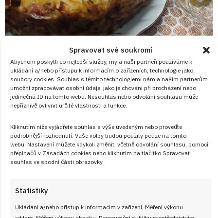
Spravovat své soukromí
Abychom poskytli co nejlepší služby, my a naši partneři používáme k
ukládání a/nebo přístupu k informacím o zařízeních, technologie jako
28. 1. 2026
soubory cookies. Souhlas s těmito technologiemi nám a našim partnerům
umožní zpracovávat osobní údaje, jako je chování při procházení nebo
Remoskové šunkofleky se smetanou a
jedinečná ID na tomto webu. Nesouhlas nebo odvolání souhlasu může
šunkou, které se promění v krémovou
nepříznivě ovlivnit určité vlastnosti a funkce.
těstovinovou vrstvu pod zlatavou kůrkou
Kliknutím níže vyjádřete souhlas s výše uvedeným nebo proveďte
podrobnější rozhodnutí. Vaše volby budou použity pouze na tomto
Varianta šunkofleků v remosce souvisí s popularitou remosky
webu. Nastavení můžete kdykoli změnit, včetně odvolání souhlasu, pomocí
v Československu, kde se stala symbolem praktického
přepínačů v Zásadách cookies nebo kliknutím na tlačítko Spravovat
souhlas ve spodní části obrazovky.
domácího vaření. Šunkofleky tak zvládnete rychle a
jednoduše, kdykoliv vás napadne!
Statistiky
ČÍST RECEPT
Ukládání a/nebo přístup k informacím v zařízení, Měření výkonu
reklam, Měření výkonu obsahu, Porozumění publiku prostřednictvím