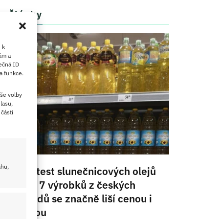
Články
 k
ám a
ečná ID
a funkce.
še volby
lasu,
části
ahu,
Velký test slunečnicových olejů
2026: 7 výrobků z českých
obchodů se značně liší cenou i
kvalitou