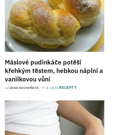
Máslové pudinkáče potěší
křehkým těstem, hebkou náplní a
vanilkovou vůní
RECEPTY
od
JANA DUCHOŇOVÁ
7. 8. 2026