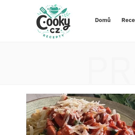
Domů
Rece
PR