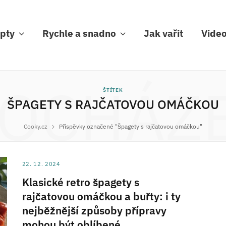
pty
Rychle a snadno
Jak vařit
Vide
OCHÁZ
ŠTÍTEK
ŠPAGETY S RAJČATOVOU OMÁČKOU
Cooky.cz
Příspěvky označené "Špagety s rajčatovou omáčkou"
22. 12. 2024
Klasické retro špagety s
rajčatovou omáčkou a buřty: i ty
nejběžnější způsoby přípravy
mohou být oblíbené