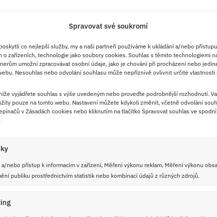
Spravovat své soukromí
24. 8. 2024
Expresní recept na boloňské
skytli co nejlepší služby, my a naši partneři používáme k ukládání a/nebo přístupu
 o zařízeních, technologie jako soubory cookies. Souhlas s těmito technologiemi n
špagety s mými oblíbenými
nerům umožní zpracovávat osobní údaje, jako je chování při procházení nebo jedin
ingrediencemi
ebu. Nesouhlas nebo odvolání souhlasu může nepříznivě ovlivnit určité vlastnosti 
Prohlédněte si recept s postupem a video návodem na
 níže vyjádřete souhlas s výše uvedeným nebo proveďte podrobnější rozhodnutí. Va
žity pouze na tomto webu. Nastavení můžete kdykoli změnit, včetně odvolání souh
luxusní boloňskou omáčku na špagety. Boloňské
pínačů v Zásadách cookies nebo kliknutím na tlačítko Spravovat souhlas ve spodní 
špagety jsou i v českých rodinách velmi oblíbeným
.
receptem – je to rychlé jídlo, které se dá vychutit k
dokonalosti. Podle tohoto receptu uvaříte ty úplně
iky
nejlepší a plné chutí, tak jak je mám ráda já.
 a/nebo přístup k informacím v zařízení, Měření výkonu reklam, Měření výkonu obs
ní publiku prostřednictvím statistik nebo kombinací údajů z různých zdrojů.
ČÍST RECEPT
ing