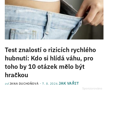
Test znalostí o rizicích rychlého
hubnutí: Kdo si hlídá váhu, pro
toho by 10 otázek mělo být
hračkou
JAK VAŘIT
od
JANA DUCHOŇOVÁ
7. 8. 2026