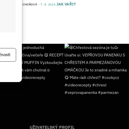
JAK VAŘIT
od
JANA DUCHOŇOVÁ
7. 8. 2026
 aktivní
nosti
 aktivní
UŽIVATELSKÝ PROFIL