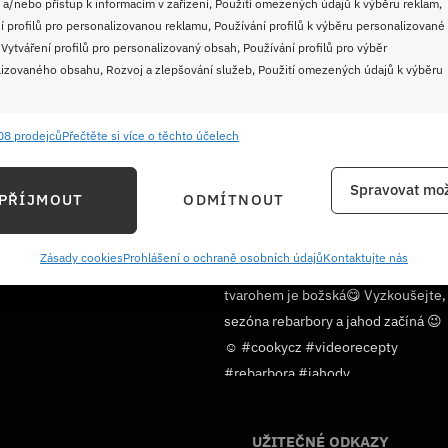
 a/nebo přístup k informacím v zařízení, Použití omezených údajů k výběru reklam,
í profilů pro personalizovanou reklamu, Používání profilů k výběru personalizované
 Vytváření profilů pro personalizovaný obsah, Používání profilů pro výběr
izovaného obsahu, Rozvoj a zlepšování služeb, Použití omezených údajů k výběru
08 prodejců
Přečtěte si více o těchto účelech
e
Vždy
ání a kombinování údajů z jiných zdrojů údajů, Propojení různých zařízení,
Spravovat mož
PŘÍJMOUT
ODMÍTNOUT
kace zařízení na základě automaticky přenášených informací.
ání přesných údajů o zeměpisné poloze, Identifikace zařízení na
Zásady cookies
Prohlášení o ochraně osobních údajů
Kontaktujte nás
Sledujte nás!
ě aktivně požadovaných informací.
ění bezpečnosti, předcházení a zjišťování podvodů a
ňování chyb, Poskytování a zobrazování reklamy a obsahu,
Vždy
ní a sdělování voleb ochrany osobních údajů.
UŽITEČNÉ ODKAZY