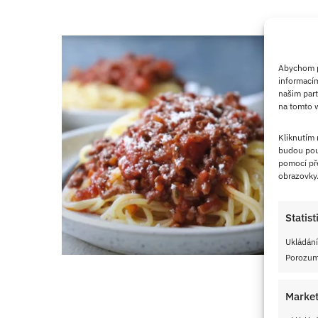
Abychom po
informacím
našim part
na tomto w
Kliknutím
budou pou
pomocí pře
obrazovky
Statist
Ukládání
Porozumě
Market