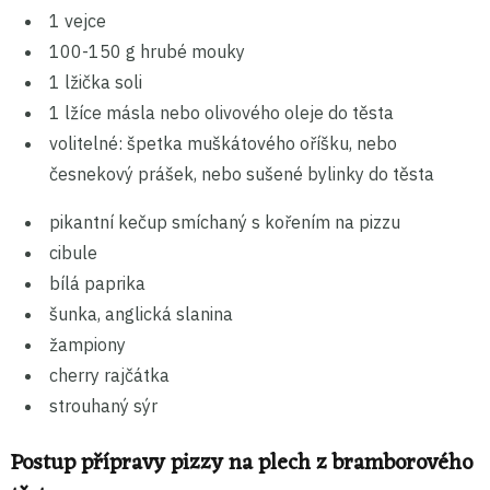
1 vejce
100-150 g hrubé mouky
1 lžička soli
1 lžíce másla nebo olivového oleje do těsta
volitelné: špetka muškátového oříšku, nebo
česnekový prášek, nebo sušené bylinky do těsta
pikantní kečup smíchaný s kořením na pizzu
cibule
bílá paprika
šunka, anglická slanina
žampiony
cherry rajčátka
strouhaný sýr
Postup přípravy pizzy na plech z bramborového