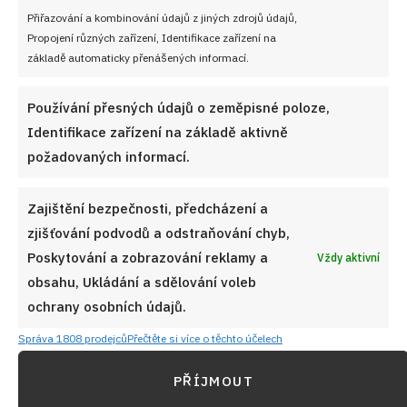
PŘEDCHOZÍ RECEPT
DALŠÍ RECEPT
Přiřazování a kombinování údajů z jiných zdrojů údajů,
Propojení různých zařízení, Identifikace zařízení na
Lahůdkový Holanďan –
Super rychlý a snadný
základě automaticky přenášených informací.
neboli retro holandský
nepečený dort do horka s
salát
meruňkami nebo
mandarinkami. Zvládne
Používání přesných údajů o zeměpisné poloze,
opravdu každý
Identifikace zařízení na základě aktivně
požadovaných informací.
VYZKOUŠEJTE TAKÉ
Zajištění bezpečnosti, předcházení a
zjišťování podvodů a odstraňování chyb,
Poskytování a zobrazování reklamy a
Vždy aktivní
obsahu, Ukládání a sdělování voleb
ochrany osobních údajů.
Správa 1808 prodejců
Přečtěte si více o těchto účelech
PŘÍJMOUT