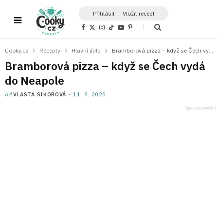
Přihlásit
Vložit recept
F
X
I
T
Y
P
a
(
n
i
o
i
c
T
s
k
u
n
e
w
t
T
T
t
Cooky.cz
Recepty
Hlavní jídla
Bramborová pizza – když se Čech vydá do Neapole
b
i
a
o
u
e
o
t
g
k
b
r
Bramborová pizza – když se Čech vydá
o
t
r
e
e
k
e
a
s
do Neapole
r
m
t
)
od
VLASTA SIKOROVÁ
11. 8. 2025