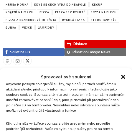
HRUBÁ MOUKA
KDYŽ SE ČECH VYDÁ DO NEAPOLE
KEČUP
KOŘENÍ NA PIZZU
PIZZA
PIZZA BEZ KYNUTÍ
PIZZA NA PLECH
PIZZA Z BRAMBOROVÉHO TĚSTA
RYCHLÁ PIZZA
STROUHANÝ SÝR
ŠUNKA
VEJCE
ŽAMPIONY
Diskuze
G
Sdílet na FB
Přidat do Google News
Spravovat své soukromí
Abychom poskytli co nejlepší služby, my a naši partneři používáme k
ukládání a/nebo přístupu k informacím o zařízeních, technologie jako
soubory cookies. Souhlas s těmito technologiemi nám a našim partnerům
umožní zpracovávat osobní údaje, jako je chování při procházení nebo
jedinečná ID na tomto webu. Nesouhlas nebo odvolání souhlasu může
nepříznivě ovlivnit určité vlastnosti a funkce.
Kliknutím níže vyjádřete souhlas s výše uvedeným nebo proveďte
podrobnější rozhodnutí. Vaše volby budou použity pouze na tomto