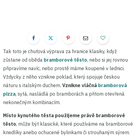
Tak toto je chuťová výprava za hranice klasiky, když
zůstane od oběda
bramborové těsto
, nebo si jej rovnou
připravíme navíc, nebo prostě máme koupené v lednici.
Vždycky z něho vznikne poklad, který spojuje českou
náturu s italským duchem.
Vznikne vláčná
bramborová
pizza
, sytá, nasládlá po bramborách a přitom otevřená
nekonečným kombinacím.
Místo kynutého těsta použijeme právě bramborové
těsto
, může být klasické, které používáme na bramborové
knedlíky anebo ochucené bylinkami či strouhaným sýrem.