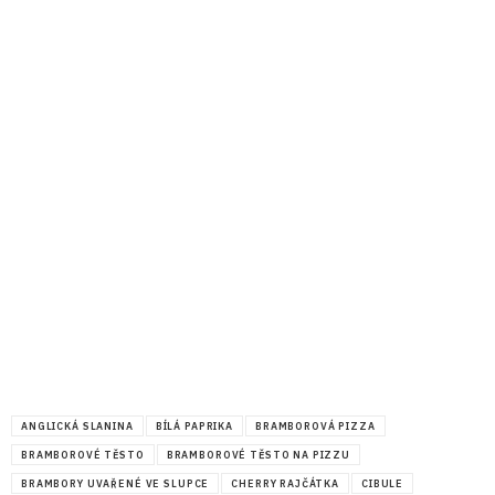
ANGLICKÁ SLANINA
BÍLÁ PAPRIKA
BRAMBOROVÁ PIZZA
BRAMBOROVÉ TĚSTO
BRAMBOROVÉ TĚSTO NA PIZZU
BRAMBORY UVAŘENÉ VE SLUPCE
CHERRY RAJČÁTKA
CIBULE