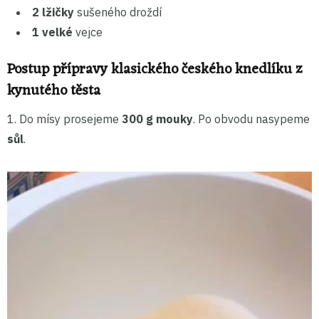
2 lžičky
sušeného droždí
1 velké
vejce
Postup přípravy klasického českého knedlíku z
kynutého těsta
1. Do mísy prosejeme
300 g mouky
. Po obvodu nasypeme
sůl
.