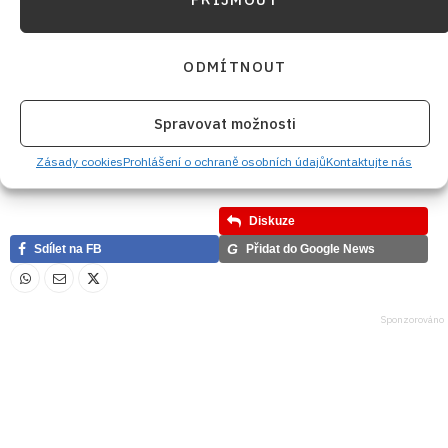
ČESKÁ KUCHYNĚ
CUKR
DOMÁCÍ KNEDLÍK
DOMÁCÍ VAŘENÍ
ODMÍTNOUT
HRUBÁ MOUKA
KYNUTÉ TĚSTO
KYNUTÝ KNEDLÍK
OLEJ
OMÁČKA
PŘÍLOHA
PŘÍLOHA K OMÁČCE
RODINNÝ OBĚD
SEZÓNA
Spravovat možnosti
SNADNÉ RECEPTY
SŮL
SUŠENÉ DROŽDÍ
TRADIČNÍ RECEPT
Zásady cookies
Prohlášení o ochraně osobních údajů
Kontaktujte nás
VAŘENÍ
VEČEŘE
VEJCE
Diskuze
G
Sdílet na FB
Přidat do Google News