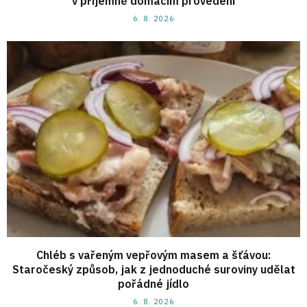
v příjemně domácím provedení
6. 8. 2026
Chléb s vařeným vepřovým masem a šťávou:
Staročeský způsob, jak z jednoduché suroviny udělat
pořádné jídlo
6. 8. 2026