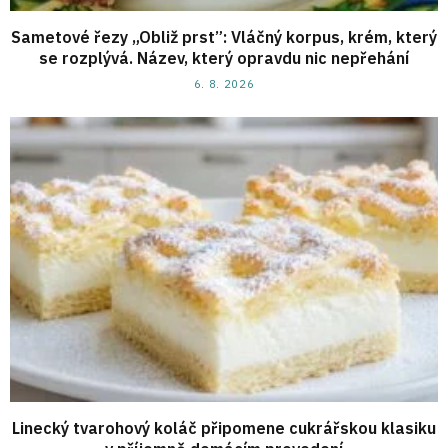
Sametové řezy „Obliž prst”: Vláčný korpus, krém, který
se rozplývá. Název, který opravdu nic nepřehání
6. 8. 2026
Linecký tvarohový koláč připomene cukrářskou klasiku