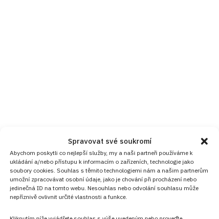
Spravovat své soukromí
Abychom poskytli co nejlepší služby, my a naši partneři používáme k
ukládání a/nebo přístupu k informacím o zařízeních, technologie jako
soubory cookies. Souhlas s těmito technologiemi nám a našim partnerům
umožní zpracovávat osobní údaje, jako je chování při procházení nebo
jedinečná ID na tomto webu. Nesouhlas nebo odvolání souhlasu může
nepříznivě ovlivnit určité vlastnosti a funkce.
Kliknutím níže vyjádřete souhlas s výše uvedeným nebo proveďte