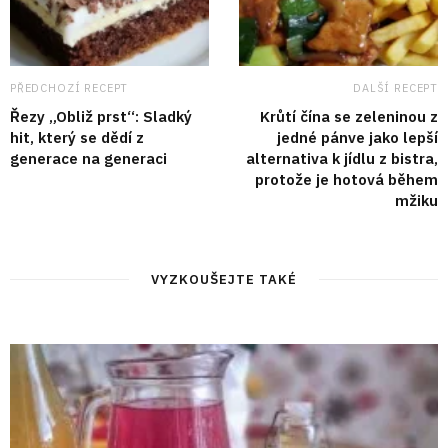
PŘEDCHOZÍ RECEPT
DALŠÍ RECEPT
Řezy „Obliž prst“: Sladký
Krůtí čína se zeleninou z
hit, který se dědí z
jedné pánve jako lepší
generace na generaci
alternativa k jídlu z bistra,
protože je hotová během
mžiku
VYZKOUŠEJTE TAKÉ