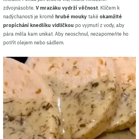
zdvojnásobte.
V mrazáku vydrží věčnost
. Klíčem k
nadýchanosti je kromě
hrubé mouky
také
okamžité
propíchání knedlíku vidličkou
po vyjmutí z vody, aby
pára měla kam unikat. Aby neoschnul, nezapomeňte ho
potřít olejem nebo sádlem.