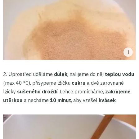
2. Uprostřed uděláme
důlek
, nalijeme do něj
teplou vodu
(max 40 °C), přisypeme lžičku
cukru
a dvě zarovnané
lžičky
sušeného droždí
. Lehce promícháme,
zakryjeme
utěrkou
a necháme
10 minut
, aby vzešel
kvásek
.