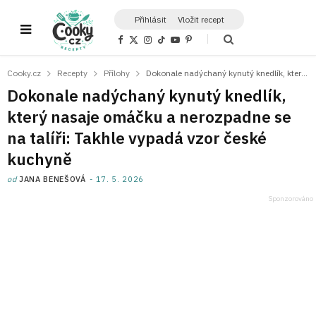
Přihlásit
Vložit recept
F
X
I
T
Y
P
a
(
n
i
o
i
c
T
s
k
u
n
e
w
t
T
T
t
Cooky.cz
Recepty
Přílohy
Dokonale nadýchaný kynutý knedlík, který nasaje omáčku a nerozpadne se na talíři: Takhle vypadá vzor české kuchyně
b
i
a
o
u
e
o
t
g
k
b
r
Dokonale nadýchaný kynutý knedlík,
o
t
r
e
e
k
e
a
s
který nasaje omáčku a nerozpadne se
r
m
t
)
na talíři: Takhle vypadá vzor české
kuchyně
od
JANA BENEŠOVÁ
17. 5. 2026