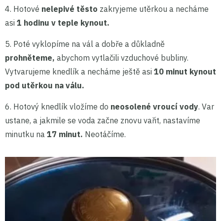
4. Hotové
nelepivé těsto
zakryjeme utěrkou a necháme
asi
1 hodinu v teple kynout.
5. Poté vyklopíme na vál a dobře a důkladně
prohněteme,
abychom vytlačili vzduchové bubliny.
Vytvarujeme knedlík a necháme ještě asi
10 minut kynout
pod utěrkou na válu.
6. Hotový knedlík vložíme do
neosolené vroucí vody
. Var
ustane, a jakmile se voda začne znovu vařit, nastavíme
minutku na
17 minut.
Neotáčíme.