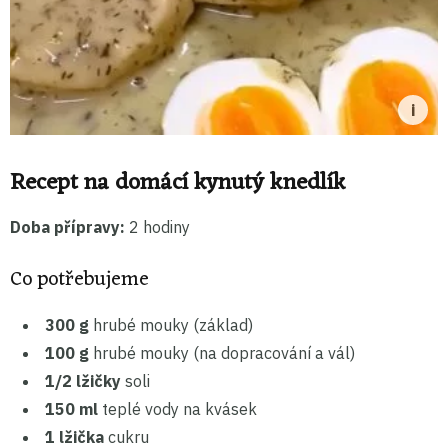
Recept na domácí kynutý knedlík
Doba přípravy:
2 hodiny
Co potřebujeme
300 g
hrubé mouky (základ)
100 g
hrubé mouky (na dopracování a vál)
1/2 lžičky
soli
150 ml
teplé vody na kvásek
1 lžička
cukru