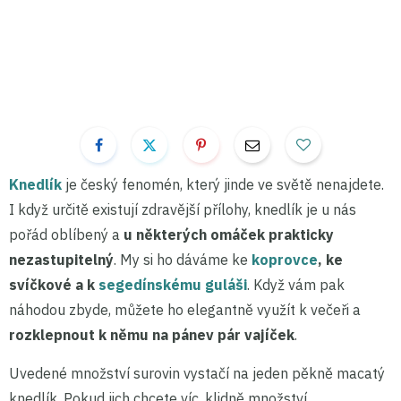
Knedlík
je český fenomén, který jinde ve světě nenajdete.
I když určitě existují zdravější přílohy, knedlík je u nás
pořád oblíbený a
u některých omáček prakticky
nezastupitelný
. My si ho dáváme ke
koprovce
, ke
svíčkové a k
segedínskému guláši
. Když vám pak
náhodou zbyde, můžete ho elegantně využít k večeři a
rozklepnout k němu na pánev pár vajíček
.
Uvedené množství surovin vystačí na jeden pěkně macatý
knedlík. Pokud jich chcete víc, klidně množství