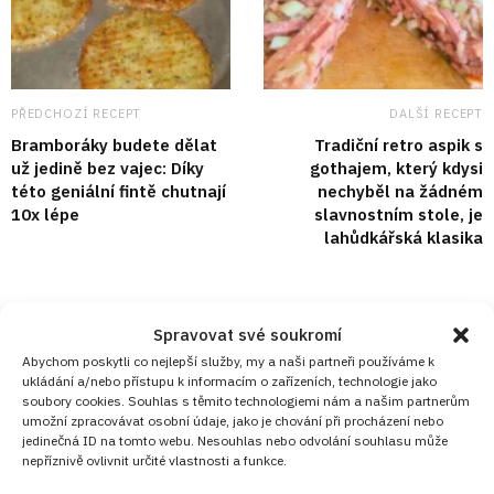
PŘEDCHOZÍ RECEPT
DALŠÍ RECEPT
Bramboráky budete dělat
Tradiční retro aspik s
už jedině bez vajec: Díky
gothajem, který kdysi
této geniální fintě chutnají
nechyběl na žádném
10x lépe
slavnostním stole, je
lahůdkářská klasika
VYZKOUŠEJTE TAKÉ
Spravovat své soukromí
Abychom poskytli co nejlepší služby, my a naši partneři používáme k
ukládání a/nebo přístupu k informacím o zařízeních, technologie jako
soubory cookies. Souhlas s těmito technologiemi nám a našim partnerům
umožní zpracovávat osobní údaje, jako je chování při procházení nebo
jedinečná ID na tomto webu. Nesouhlas nebo odvolání souhlasu může
nepříznivě ovlivnit určité vlastnosti a funkce.