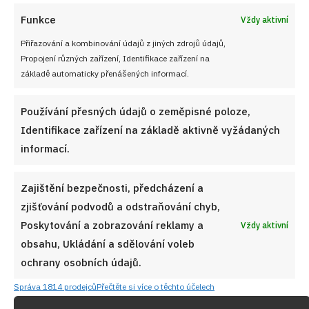
Funkce
Vždy aktivní
Přiřazování a kombinování údajů z jiných zdrojů údajů,
Propojení různých zařízení, Identifikace zařízení na
základě automaticky přenášených informací.
Používání přesných údajů o zeměpisné poloze,
Retro kvíz o cenách ze socialistického
Československa: 10 otázek dá zabrat i pamětníkům
Identifikace zařízení na základě aktivně vyžádaných
informací.
9. 8. 2026
Zajištění bezpečnosti, předcházení a
zjišťování podvodů a odstraňování chyb,
Poskytování a zobrazování reklamy a
Vždy aktivní
obsahu, Ukládání a sdělování voleb
ochrany osobních údajů.
Správa 1814 prodejců
Přečtěte si více o těchto účelech