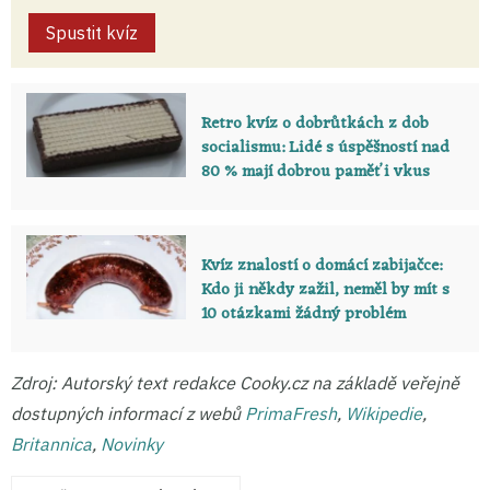
Spustit kvíz
Retro kvíz o dobrůtkách z dob
socialismu: Lidé s úspěšností nad
80 % mají dobrou paměť i vkus
Kvíz znalostí o domácí zabijačce:
Kdo ji někdy zažil, neměl by mít s
10 otázkami žádný problém
Zdroj: Autorský text redakce Cooky.cz na základě veřejně
dostupných informací z webů
PrimaFresh
,
Wikipedie
,
Britannica
,
Novinky