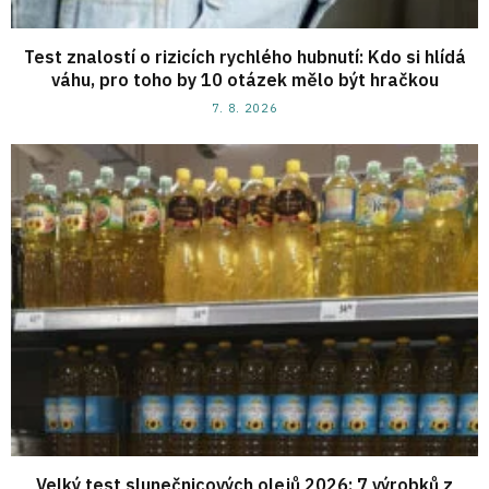
Test znalostí o rizicích rychlého hubnutí: Kdo si hlídá
váhu, pro toho by 10 otázek mělo být hračkou
7. 8. 2026
Velký test slunečnicových olejů 2026: 7 výrobků z