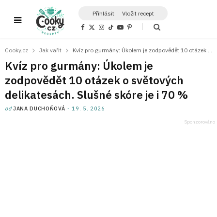
Přihlásit
Vložit recept
F
X
I
T
Y
P
a
(
n
i
o
i
c
T
s
k
u
n
e
w
t
T
T
t
Cooky.cz
Jak vařit
Kvíz pro gurmány: Úkolem je zodpovědět 10 otázek o světových delikatesách. Slušné skóre je i 70 %
b
i
a
o
u
e
o
t
g
k
b
r
Kvíz pro gurmány: Úkolem je
o
t
r
e
e
k
e
a
s
zodpovědět 10 otázek o světových
r
m
t
)
delikatesách. Slušné skóre je i 70 %
od
JANA DUCHOŇOVÁ
19. 5. 2026