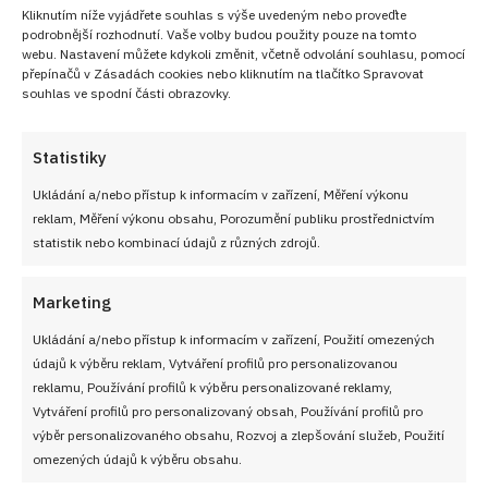
Kliknutím níže vyjádřete souhlas s výše uvedeným nebo proveďte
podrobnější rozhodnutí. Vaše volby budou použity pouze na tomto
webu. Nastavení můžete kdykoli změnit, včetně odvolání souhlasu, pomocí
přepínačů v Zásadách cookies nebo kliknutím na tlačítko Spravovat
souhlas ve spodní části obrazovky.
Statistiky
Ukládání a/nebo přístup k informacím v zařízení, Měření výkonu
reklam, Měření výkonu obsahu, Porozumění publiku prostřednictvím
Test znalostí o pochoutkách z celého světa: 10 otázek
statistik nebo kombinací údajů z různých zdrojů.
ukáže, co v zahraničí podávají místo chlebíčků
10. 8. 2026
Marketing
Ukládání a/nebo přístup k informacím v zařízení, Použití omezených
údajů k výběru reklam, Vytváření profilů pro personalizovanou
reklamu, Používání profilů k výběru personalizované reklamy,
Vytváření profilů pro personalizovaný obsah, Používání profilů pro
výběr personalizovaného obsahu, Rozvoj a zlepšování služeb, Použití
omezených údajů k výběru obsahu.