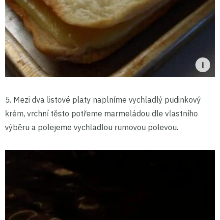
5. Mezi dva listové platy naplníme vychladlý pudinkový
krém, vrchní těsto potřeme marmeládou dle vlastního
výběru a polejeme vychladlou rumovou polevou.