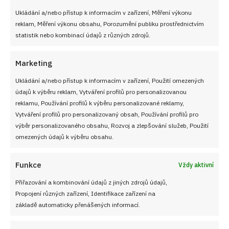
Ukládání a/nebo přístup k informacím v zařízení, Měření výkonu
reklam, Měření výkonu obsahu, Porozumění publiku prostřednictvím
statistik nebo kombinací údajů z různých zdrojů.
Marketing
Ukládání a/nebo přístup k informacím v zařízení, Použití omezených
údajů k výběru reklam, Vytváření profilů pro personalizovanou
reklamu, Používání profilů k výběru personalizované reklamy,
Vytváření profilů pro personalizovaný obsah, Používání profilů pro
výběr personalizovaného obsahu, Rozvoj a zlepšování služeb, Použití
omezených údajů k výběru obsahu.
Funkce
Vždy aktivní
PŘEDCHOZÍ RECEPT
DALŠÍ RECEPT
Přiřazování a kombinování údajů z jiných zdrojů údajů,
Česká zelňačka z kysaného
Vánoční ořechy plněné
Propojení různých zařízení, Identifikace zařízení na
zelí: Tradiční pokrm plný
bílkově – máslovým
základě automaticky přenášených informací.
chutí, který zahřeje
krémem