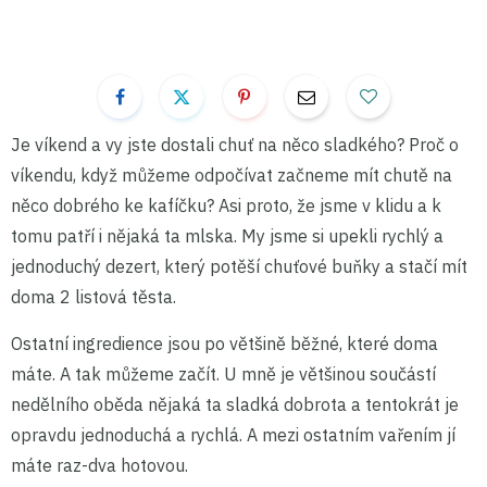
Je víkend a vy jste dostali chuť na něco sladkého? Proč o
víkendu, když můžeme odpočívat začneme mít chutě na
něco dobrého ke kafíčku? Asi proto, že jsme v klidu a k
tomu patří i nějaká ta mlska. My jsme si upekli rychlý a
jednoduchý dezert, který potěší chuťové buňky a stačí mít
doma 2 listová těsta.
Ostatní ingredience jsou po většině běžné, které doma
máte. A tak můžeme začít. U mně je většinou součástí
nedělního oběda nějaká ta sladká dobrota a tentokrát je
opravdu jednoduchá a rychlá. A mezi ostatním vařením jí
máte raz-dva hotovou.