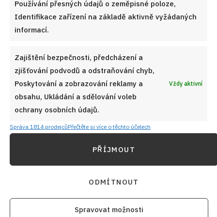
Používání přesných údajů o zeměpisné poloze,
Identifikace zařízení na základě aktivně vyžádaných
VYZKOUŠEJTE TAKÉ
informací.
Zajištění bezpečnosti, předcházení a
zjišťování podvodů a odstraňování chyb,
Poskytování a zobrazování reklamy a
Vždy aktivní
obsahu, Ukládání a sdělování voleb
ochrany osobních údajů.
Správa 1814 prodejců
Přečtěte si více o těchto účelech
PŘÍJMOUT
ODMÍTNOUT
Dýně ve sladkokyselém nálevu: Osvěžující domácí
Spravovat možnosti
kompot bez ananasu