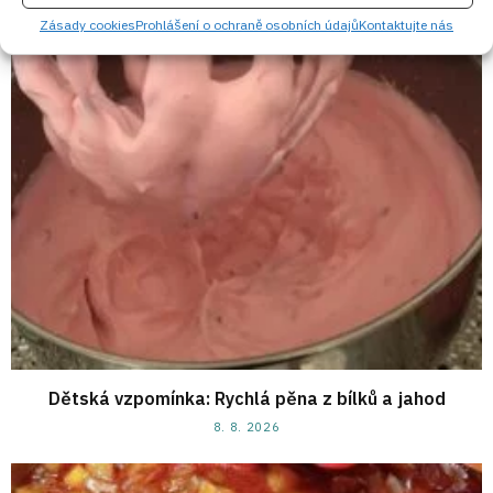
8. 8. 2026
Zásady cookies
Prohlášení o ochraně osobních údajů
Kontaktujte nás
Dětská vzpomínka: Rychlá pěna z bílků a jahod
8. 8. 2026