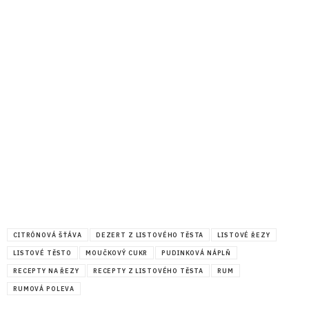
CITRÓNOVÁ ŠŤÁVA
DEZERT Z LISTOVÉHO TĚSTA
LISTOVÉ ŘEZY
LISTOVÉ TĚSTO
MOUČKOVÝ CUKR
PUDINKOVÁ NÁPLŇ
RECEPTY NA ŘEZY
RECEPTY Z LISTOVÉHO TĚSTA
RUM
RUMOVÁ POLEVA