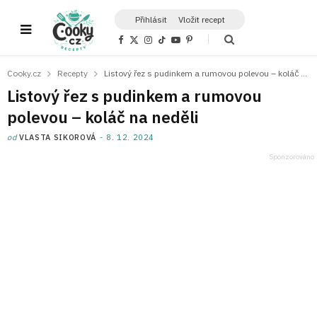
Přihlásit
Vložit recept
F
X
I
T
Y
P
a
(
n
i
o
i
c
T
s
k
u
n
e
w
t
T
T
t
Cooky.cz
Recepty
Listový řez s pudinkem a rumovou polevou – koláč na neděli
b
i
a
o
u
e
o
t
g
k
b
r
Listový řez s pudinkem a rumovou
o
t
r
e
e
k
e
a
s
polevou – koláč na neděli
r
m
t
)
od
VLASTA SIKOROVÁ
8. 12. 2024