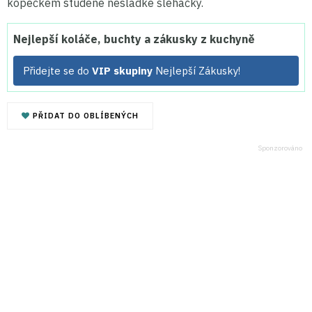
kopečkem studené nesladké šlehačky.
Nejlepší koláče, buchty a zákusky z kuchyně
Přidejte se do
VIP skupiny
Nejlepší Zákusky!
PŘIDAT DO OBLÍBENÝCH