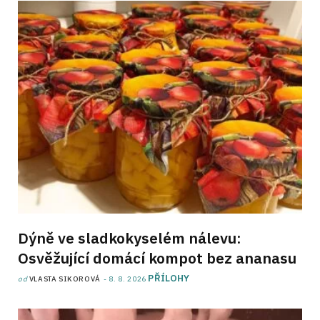
Dýně ve sladkokyselém nálevu:
Osvěžující domácí kompot bez ananasu
PŘÍLOHY
od
VLASTA SIKOROVÁ
8. 8. 2026