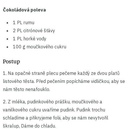
Čokoládová poleva
1 PL rumu
2 PL citrónové šťávy
1 PL horké vody
100 g moučkového cukru
Postup
1. Na opačné straně plecu pečeme každý ze dvou platů
listového těsta. Před pečením popícháme vidličkou, aby se
nám těsto nenafouklo.
2. Z mléka, pudinkového prášku, moučkového a
vanilkového cukru uvaříme pudink. Pudink trochu
schladíme a přikryjeme folii, aby se nám nevytvořil
škralup, Dáme do chladu.