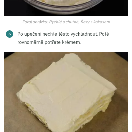
Zdroj obrázku: Rychlé a chutné, Řezy s kokosem
Po upečení nechte těsto vychladnout. Poté
rovnoměrně potřete krémem.