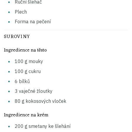
Ruční šlehač
Plech
Forma na pečení
SUROVINY
Ingredience na těsto
100
g
mouky
100
g
cukru
6
bílků
3
vaječné žloutky
80
g
kokosových vloček
Ingredience na krém
200
g
smetany ke šlehání