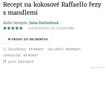
Recept na kokosové Raffaello řezy
s mandlemi
Autor receptu:
Jana Duchoňová
5
HVĚZDIČEK OD 1 KUCHAŘE
PŘIDAT DO OBLÍBENÝCH
MINUT
MINUT
čas přípravy
čas vaření
15
20
MINUT
MINUT
MINUT
celkový čas
35
MINUT
porcí
10
PORCÍ