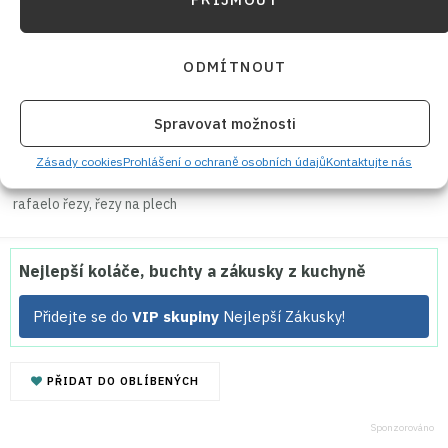
ODMÍTNOUT
UVAŘENO
ULOŽIT DO MÉ KUCHAŘKY
Autor:
Jana Duchoňová
Cena:
do 70 Kč
Spravovat možnosti
Chod:
Sladké
Kuchyně:
Mezinárodní
Zásady cookies
Prohlášení o ochraně osobních údajů
Kontaktujte nás
Klíčové slovo:
cukr, kokos, kondenzované mléko, mandle,
rafaelo řezy, řezy na plech
Nejlepší koláče, buchty a zákusky z kuchyně
Přidejte se do
VIP skupiny
Nejlepší Zákusky!
PŘIDAT DO OBLÍBENÝCH