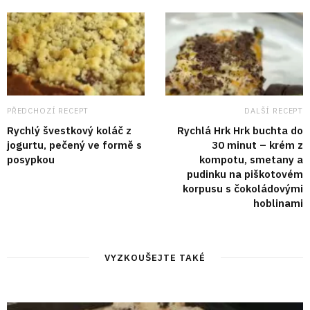
PŘEDCHOZÍ RECEPT
DALŠÍ RECEPT
Rychlý švestkový koláč z
Rychlá Hrk Hrk buchta do
jogurtu, pečený ve formě s
30 minut – krém z
posypkou
kompotu, smetany a
pudinku na piškotovém
korpusu s čokoládovými
hoblinami
VYZKOUŠEJTE TAKÉ