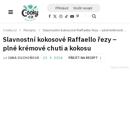
Přihlásit
Vložit recept
F
X
I
T
Y
P
a
(
n
i
o
i
c
T
s
k
u
n
e
w
t
T
T
t
Cooky.cz
Recepty
Slavnostní kokosové Raffaello řezy – plné krémové chuti a kokosu
b
i
a
o
u
e
o
t
g
k
b
r
Slavnostní kokosové Raffaello řezy –
o
t
r
e
e
k
e
a
s
plné krémové chuti a kokosu
r
m
t
)
od
JANA DUCHOŇOVÁ
23. 9. 2024
PŘEJÍT NA RECEPT