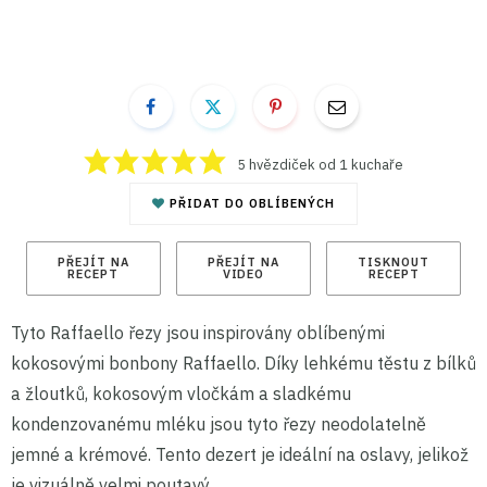
5
hvězdiček od 1 kuchaře
PŘIDAT DO OBLÍBENÝCH
PŘEJÍT NA
PŘEJÍT NA
TISKNOUT
RECEPT
VIDEO
RECEPT
Tyto Raffaello řezy jsou inspirovány oblíbenými
kokosovými bonbony Raffaello. Díky lehkému těstu z bílků
a žloutků, kokosovým vločkám a sladkému
kondenzovanému mléku jsou tyto řezy neodolatelně
jemné a krémové. Tento dezert je ideální na oslavy, jelikož
je vizuálně velmi poutavý.