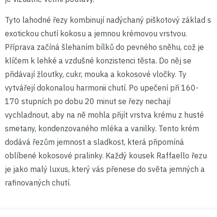
Tyto lahodné řezy kombinují nadýchaný piškotový základ s
exotickou chutí kokosu a jemnou krémovou vrstvou.
Příprava začíná šlehaním bílků do pevného sněhu, což je
klíčem k lehké a vzdušné konzistenci těsta. Do něj se
přidávají žloutky, cukr, mouka a kokosové vločky. Ty
vytvářejí dokonalou harmonii chutí. Po upečení při 160-
170 stupních po dobu 20 minut se řezy nechají
vychladnout, aby na ně mohla přijít vrstva krému z husté
smetany, kondenzovaného mléka a vanilky. Tento krém
dodává řezům jemnost a sladkost, která připomíná
oblíbené kokosové pralinky. Každý kousek Raffaello řezu
je jako malý luxus, který vás přenese do světa jemných a
rafinovaných chutí.