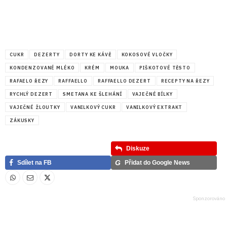
CUKR
DEZERTY
DORTY KE KÁVĚ
KOKOSOVÉ VLOČKY
KONDENZOVANÉ MLÉKO
KRÉM
MOUKA
PIŠKOTOVÉ TĚSTO
RAFAELO ŘEZY
RAFFAELLO
RAFFAELLO DEZERT
RECEPTY NA ŘEZY
RYCHLÝ DEZERT
SMETANA KE ŠLEHÁNÍ
VAJEČNÉ BÍLKY
VAJEČNÉ ŽLOUTKY
VANILKOVÝ CUKR
VANILKOVÝ EXTRAKT
ZÁKUSKY
Diskuze
G
Sdílet na FB
Přidat do Google News