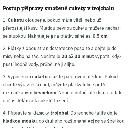
Postup přípravy smažené cukety v trojobalu
1.
Cuketu
oloupejte, pokud máte větší nebo už
přerostlejší kusy. Mladou pevnou cuketu můžete nechat i
se slupkou. Nakrájejte ji na plátky silné asi
0,5 cm
.
2. Plátky z obou stran dostatečně posolte a dejte je do
mísy nebo na tác. Nechte je
20 až 30 minut
vypotit. Když
pustí hodně vody, průběžně ji slijte.
3. Vypocenou
cuketu
osušte papírovou utěrkou. Pokud
chcete výraznější chuť, můžete plátky lehce potřít
rozmačkaným
česnekem
. Není to nutné, ale doma to tak
občas dělám a k cuketě to sedí.
4. Připravte si klasický
trojobal
. Do jednoho talíře dejte
hladkou mouku
, do druhého rozšlehaná
vejce
se špetkou