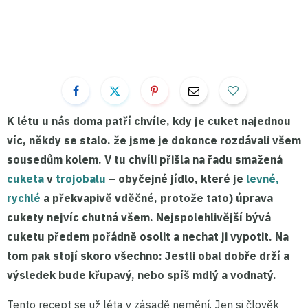
K létu u nás doma patří chvíle, kdy je cuket najednou
víc, někdy se stalo. že jsme je dokonce rozdávali všem
sousedům kolem. V tu chvíli přišla na řadu smažená
cuketa
v
trojobalu
– obyčejné jídlo, které je
levné,
rychlé
a překvapivě vděčné
, protože tato) úprava
cukety nejvíc chutná všem. Nejspolehlivější bývá
cuketu předem pořádně osolit a nechat ji vypotit. Na
tom pak stojí skoro všechno: Jestli obal dobře drží a
výsledek bude
křupavý
, nebo spíš mdlý a vodnatý.
Tento recept se už léta v zásadě nemění. Jen si člověk