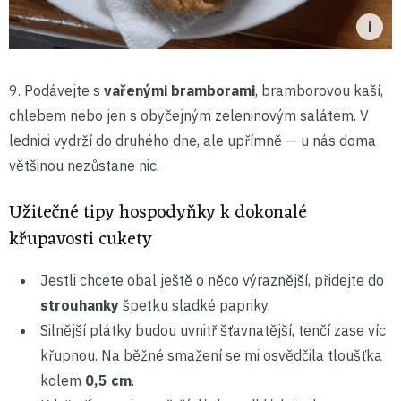
9. Podávejte s
vařenými bramborami
, bramborovou kaší,
chlebem nebo jen s obyčejným zeleninovým salátem. V
lednici vydrží do druhého dne, ale upřímně — u nás doma
většinou nezůstane nic.
Užitečné tipy hospodyňky k dokonalé
křupavosti cukety
Jestli chcete obal ještě o něco výraznější, přidejte do
strouhanky
špetku sladké papriky.
Silnější plátky budou uvnitř šťavnatější, tenčí zase víc
křupnou. Na běžné smažení se mi osvědčila tloušťka
kolem
0,5 cm
.