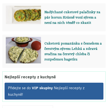
Nadýchané cuketové palačinky za
pár korun: Krásně voní sýrem a
není na nich téměř co zkazit
Cuketová pomazánka s česnekem a
čerstvým sýrem: Lehká a zdravá
svačina na čerstvý chleba či
rozpečenou bagetku
Nejlepší recepty z kuchyně
Přidejte se do
VIP skupiny
Nejlepší recepty z
kuchyně!