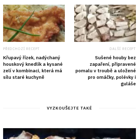
PŘEDCHOZÍ RECEPT
DALŠÍ RECEPT
Křupavý řízek, nadýchaný
Sušené houby bez
houskový knedlík a kysané
zapaření, připravené
zelí v kombinaci, která má
pomalu v troubě a uložené
sílu staré kuchyně
pro omáčky, polévky i
guláše
VYZKOUŠEJTE TAKÉ