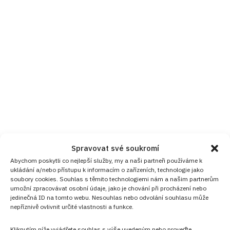
Spravovat své soukromí
Abychom poskytli co nejlepší služby, my a naši partneři používáme k
ukládání a/nebo přístupu k informacím o zařízeních, technologie jako
soubory cookies. Souhlas s těmito technologiemi nám a našim partnerům
umožní zpracovávat osobní údaje, jako je chování při procházení nebo
jedinečná ID na tomto webu. Nesouhlas nebo odvolání souhlasu může
nepříznivě ovlivnit určité vlastnosti a funkce.
Kliknutím níže vyjádřete souhlas s výše uvedeným nebo proveďte