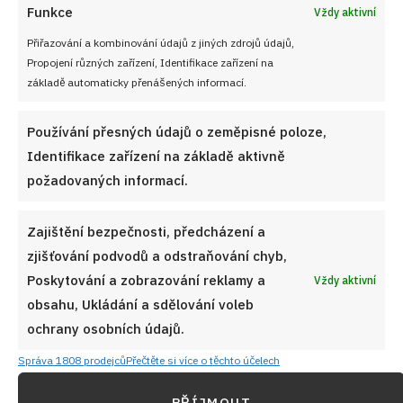
Funkce
Vždy aktivní
Přiřazování a kombinování údajů z jiných zdrojů údajů,
Propojení různých zařízení, Identifikace zařízení na
základě automaticky přenášených informací.
Používání přesných údajů o zeměpisné poloze,
Identifikace zařízení na základě aktivně
BEZMASÉ JÍDLO
ČESNEK
CUKETA
DOMÁCÍ VAŘENÍ
požadovaných informací.
HLADKÁ MOUKA
LETNÍ RECEPTY
OLEJ
PEPŘ
SMAŽENÁ CUKETA
STROUHANKA
SŮL
TROJOBAL
VEJCE
Zajištění bezpečnosti, předcházení a
zjišťování podvodů a odstraňování chyb,
Diskuze
Poskytování a zobrazování reklamy a
Vždy aktivní
G
Sdílet na FB
Přidat do Google News
obsahu, Ukládání a sdělování voleb
ochrany osobních údajů.
Správa 1808 prodejců
Přečtěte si více o těchto účelech
PŘÍJMOUT