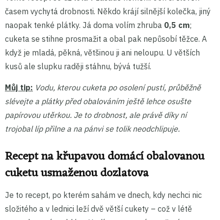
časem vychytá drobnosti. Někdo krájí silnější kolečka, jiný
naopak tenké plátky. Já doma volím zhruba
0,5 cm
;
cuketa se stihne prosmažit a obal pak nepůsobí těžce. A
když je mladá, pěkná, většinou ji ani neloupu. U větších
kusů ale slupku raději stáhnu, bývá tužší.
Můj tip:
Vodu, kterou cuketa po osolení pustí, průběžně
slévejte a plátky před obalováním ještě lehce osušte
papírovou utěrkou. Je to drobnost, ale právě díky ní
trojobal líp přilne a na pánvi se tolik neodchlipuje.
Recept na křupavou domácí obalovanou
cuketu usmaženou dozlatova
Je to recept, po kterém sahám ve dnech, kdy nechci nic
složitého a v lednici leží dvě větší cukety – což v létě