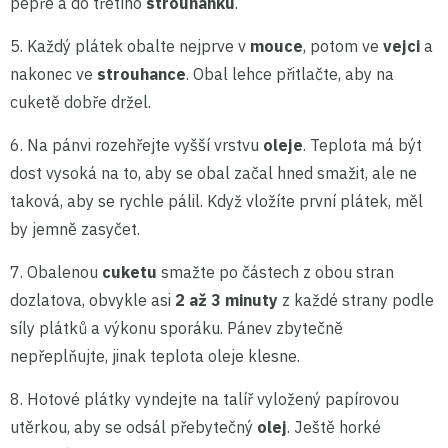
pepře a do třetího
strouhanku
.
5. Každý plátek obalte nejprve v
mouce
, potom ve
vejci
a
nakonec ve
strouhance
. Obal lehce přitlačte, aby na
cuketě dobře držel.
6. Na pánvi rozehřejte vyšší vrstvu
oleje
. Teplota má být
dost vysoká na to, aby se obal začal hned smažit, ale ne
taková, aby se rychle pálil. Když vložíte první plátek, měl
by jemně zasyčet.
7. Obalenou
cuketu
smažte po částech z obou stran
dozlatova, obvykle asi
2 až 3 minuty
z každé strany podle
síly plátků a výkonu sporáku. Pánev zbytečně
nepřeplňujte, jinak teplota oleje klesne.
8. Hotové plátky vyndejte na talíř vyložený papírovou
utěrkou, aby se odsál přebytečný
olej
. Ještě horké