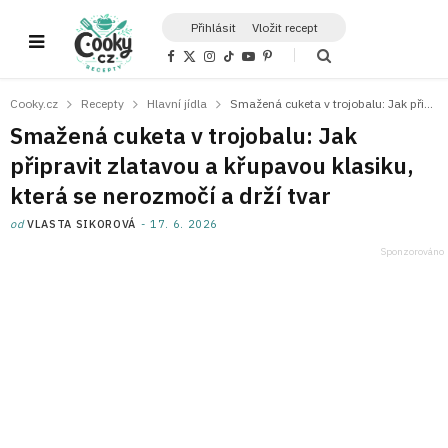
Přihlásit
Vložit recept
F
X
I
T
Y
P
a
(
n
i
o
i
c
T
s
k
u
n
e
w
t
T
T
t
Cooky.cz
Recepty
Hlavní jídla
Smažená cuketa v trojobalu: Jak připravit zlatavou a křupavou klasiku, která se nerozmočí a drží tvar
b
i
a
o
u
e
o
t
g
k
b
r
Smažená cuketa v trojobalu: Jak
o
t
r
e
e
k
e
a
s
připravit zlatavou a křupavou klasiku,
r
m
t
)
která se nerozmočí a drží tvar
od
VLASTA SIKOROVÁ
17. 6. 2026