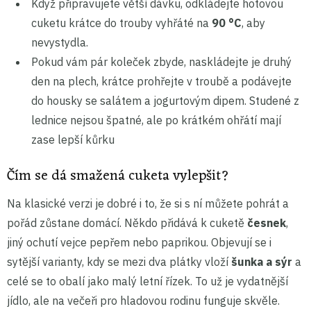
Když připravujete větší dávku, odkládejte hotovou
cuketu krátce do trouby vyhřáté na
90 °C
, aby
nevystydla.
Pokud vám pár koleček zbyde, naskládejte je druhý
den na plech, krátce prohřejte v troubě a podávejte
do housky se salátem a jogurtovým dipem. Studené z
lednice nejsou špatné, ale po krátkém ohřátí mají
zase lepší kůrku
Čím se dá smažená cuketa vylepšit?
Na klasické verzi je dobré i to, že si s ní můžete pohrát a
pořád zůstane domácí. Někdo přidává k cuketě
česnek
,
jiný ochutí vejce pepřem nebo paprikou. Objevují se i
sytější varianty, kdy se mezi dva plátky vloží
šunka a sýr
a
celé se to obalí jako malý letní řízek. To už je vydatnější
jídlo, ale na večeři pro hladovou rodinu funguje skvěle.