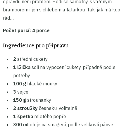
opravdu není problém. Hodí se samotný, s vařeným
bramborem i jen s chlebem a tatarkou. Tak, jak má kdo
rád…
Počet porcí:
4 porce
Ingredience pro přípravu
2
střední cukety
1 lžička
soli na vypocení cukety, případně podle
potřeby
100 g
hladké mouky
3
vejce
150 g
strouhanky
2 stroužky
česneku, volitelně
1 špetka
mletého pepře
300 ml
oleje na smažení, podle velikosti pánve