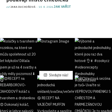
JAK VAŘIT
od
JANA DUCHOŇOVÁ
10. 8. 2026
Sledujte nás!