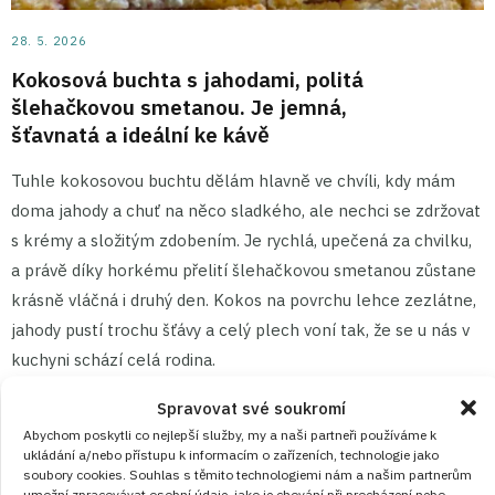
28. 5. 2026
Kokosová buchta s jahodami, politá
šlehačkovou smetanou. Je jemná,
šťavnatá a ideální ke kávě
Tuhle kokosovou buchtu dělám hlavně ve chvíli, kdy mám
doma jahody a chuť na něco sladkého, ale nechci se zdržovat
s krémy a složitým zdobením. Je rychlá, upečená za chvilku,
a právě díky horkému přelití šlehačkovou smetanou zůstane
krásně vláčná i druhý den. Kokos na povrchu lehce zezlátne,
jahody pustí trochu šťávy a celý plech voní tak, že se u nás v
kuchyni schází celá rodina.
Spravovat své soukromí
ČÍST RECEPT
Abychom poskytli co nejlepší služby, my a naši partneři používáme k
ukládání a/nebo přístupu k informacím o zařízeních, technologie jako
soubory cookies. Souhlas s těmito technologiemi nám a našim partnerům
umožní zpracovávat osobní údaje, jako je chování při procházení nebo