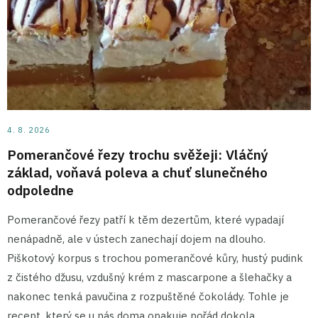
4. 8. 2026
Pomerančové řezy trochu svěžeji: Vláčný
základ, voňavá poleva a chuť slunečného
odpoledne
Pomerančové řezy patří k těm dezertům, které vypadají
nenápadně, ale v ústech zanechají dojem na dlouho.
Piškotový korpus s trochou pomerančové kůry, hustý pudink
z čistého džusu, vzdušný krém z mascarpone a šlehačky a
nakonec tenká pavučina z rozpuštěné čokolády. Tohle je
recept, který se u nás doma opakuje pořád dokola.