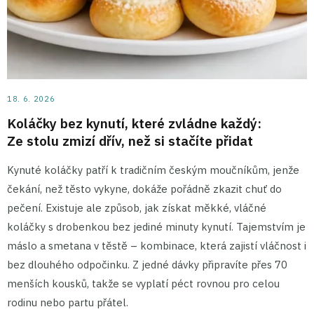
18. 6. 2026
Koláčky bez kynutí, které zvládne každý:
Ze stolu zmizí dřív, než si stačíte přidat
Kynuté koláčky patří k tradičním českým moučníkům, jenže
čekání, než těsto vykyne, dokáže pořádně zkazit chuť do
pečení. Existuje ale způsob, jak získat měkké, vláčné
koláčky s drobenkou bez jediné minuty kynutí. Tajemstvím je
máslo a smetana v těstě – kombinace, která zajistí vláčnost i
bez dlouhého odpočinku. Z jedné dávky připravíte přes 70
menších kousků, takže se vyplatí péct rovnou pro celou
rodinu nebo partu přátel.