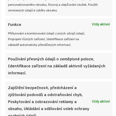
personalizovaného obsahu, Rozvoj a zlepšování služeb, Použití
Roláda je disciplína, kterou si můžete vyzdobit podle sebe.
omezených údajů k výběru obsahu.
Vyzkoušejte tuto věhlasnou budapešťskou, která krásně
vypadá, ale samozřejmě také skvěle chutná.
Funkce
Vždy aktivní
Přiřazování a kombinování údajů z jiných zdrojů údajů,
ČÍST RECEPT
Propojení různých zařízení, Identifikace zařízení na
základě automaticky přenášených informací.
Používání přesných údajů o zeměpisné poloze,
Identifikace zařízení na základě aktivně vyžádaných
Právě jsme uvařili
informací.
Zajištění bezpečnosti, předcházení a
zjišťování podvodů a odstraňování chyb,
Poskytování a zobrazování reklamy a
Vždy aktivní
obsahu, Ukládání a sdělování voleb ochrany
osobních údajů.