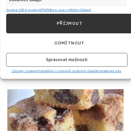
Správa 1814 prodejců
Přečtěte si více o těchto účelech
PŘÍJMOUT
ODMÍTNOUT
Rychlý švestkový koláč bez vajec s
Spravovat možnosti
mákem a skořicovou drobenkou
Zásady cookies
Prohlášení o ochraně osobních údajů
Kontaktujte nás
RECEPTY
od
VLASTA SIKOROVÁ
10. 8. 2026