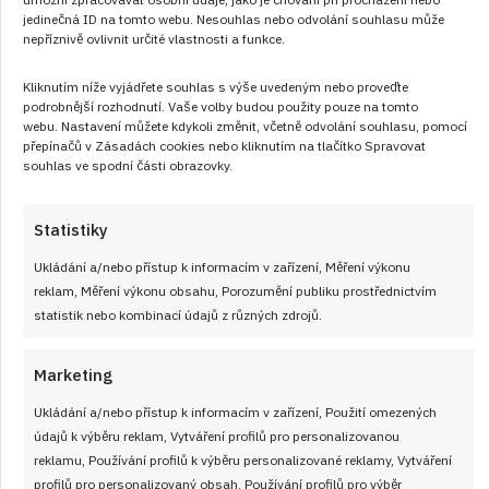
jedinečná ID na tomto webu. Nesouhlas nebo odvolání souhlasu může
nepříznivě ovlivnit určité vlastnosti a funkce.
Kliknutím níže vyjádřete souhlas s výše uvedeným nebo proveďte
podrobnější rozhodnutí. Vaše volby budou použity pouze na tomto
webu. Nastavení můžete kdykoli změnit, včetně odvolání souhlasu, pomocí
přepínačů v Zásadách cookies nebo kliknutím na tlačítko Spravovat
souhlas ve spodní části obrazovky.
Statistiky
Ukládání a/nebo přístup k informacím v zařízení, Měření výkonu
reklam, Měření výkonu obsahu, Porozumění publiku prostřednictvím
statistik nebo kombinací údajů z různých zdrojů.
Marketing
Ukládání a/nebo přístup k informacím v zařízení, Použití omezených
11. 2. 2026
údajů k výběru reklam, Vytváření profilů pro personalizovanou
Budapešťská roláda: Sladká a lehká jako
reklamu, Používání profilů k výběru personalizované reklamy, Vytváření
obláček s mandarinkami a mandlemi
profilů pro personalizovaný obsah, Používání profilů pro výběr