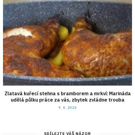
Zlatavá kuřecí stehna s bramborem a mrkví: Marináda
udělá půlku práce za vás, zbytek zvládne trouba
9. 8. 2026
SDÍLEJTE VÁŠ NÁZOR