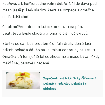
kouřová, a k hořčici sedne velmi dobře. Někdo dává pod
maso ještě plátek slaniny, která se rozpeče a omáčce
dodá další chuť.
Cibuli můžete předem krátce orestovat na pánvi
dozlatova
. Bude sladší a aromatičtější než syrová.
Zbytky se dají bez problémů ohřát i druhý den. Stačí
přikrýt pekáč a dát ho na 10 minut do trouby na 160 °C.
Omáčka při tom ještě lehce zhoustne a maso bývá někdy
měkčí než čerstvě upečené.
Zapečené farářské řízky: Šťavnatá
pečeně z jednoho pekáče i s
oblohou