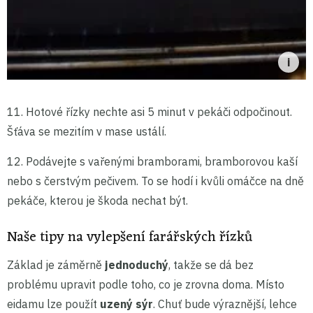
11. Hotové řízky nechte asi 5 minut v pekáči odpočinout.
Šťáva se mezitím v mase ustálí.
12. Podávejte s vařenými bramborami, bramborovou kaší
nebo s čerstvým pečivem. To se hodí i kvůli omáčce na dně
pekáče, kterou je škoda nechat být.
Naše tipy na vylepšení farářských řízků
Základ je záměrně
jednoduchý
, takže se dá bez
problému upravit podle toho, co je zrovna doma. Místo
eidamu lze použít
uzený sýr
. Chuť bude výraznější, lehce