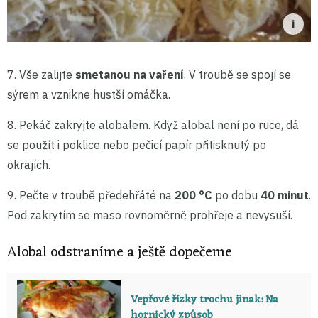
7. Vše zalijte
smetanou na vaření
. V troubě se spojí se
sýrem a vznikne hustší omáčka.
8. Pekáč zakryjte alobalem. Když alobal není po ruce, dá
se použít i poklice nebo pečicí papír přitisknutý po
okrajích.
9. Pečte v troubě předehřáté na
200 °C
po dobu
40 minut
.
Pod zakrytím se maso rovnoměrně prohřeje a nevysuší.
Alobal odstraníme a ještě dopečeme
Vepřové řízky trochu jinak: Na
hornický způsob