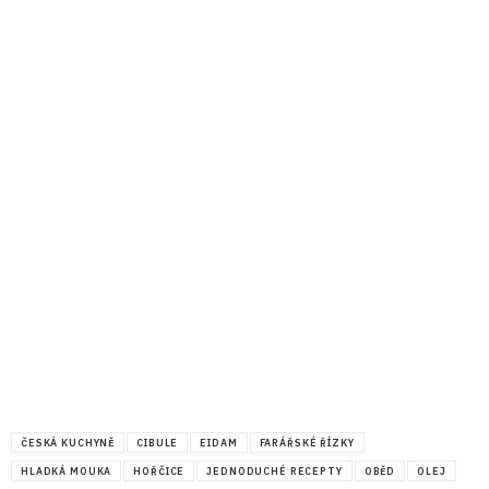
ČESKÁ KUCHYNĚ
CIBULE
EIDAM
FARÁŘSKÉ ŘÍZKY
HLADKÁ MOUKA
HOŘČICE
JEDNODUCHÉ RECEPTY
OBĚD
OLEJ