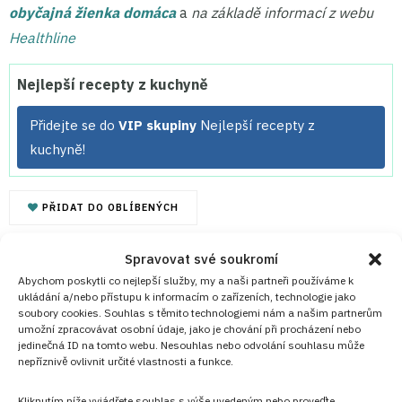
obyčajná žienka domáca
a
na základě informací z webu
Healthline
Nejlepší recepty z kuchyně
Přidejte se do
VIP skupiny
Nejlepší recepty z
kuchyně!
PŘIDAT DO OBLÍBENÝCH
Spravovat své soukromí
Abychom poskytli co nejlepší služby, my a naši partneři používáme k
ukládání a/nebo přístupu k informacím o zařízeních, technologie jako
soubory cookies. Souhlas s těmito technologiemi nám a našim partnerům
umožní zpracovávat osobní údaje, jako je chování při procházení nebo
jedinečná ID na tomto webu. Nesouhlas nebo odvolání souhlasu může
nepříznivě ovlivnit určité vlastnosti a funkce.
Kliknutím níže vyjádřete souhlas s výše uvedeným nebo proveďte