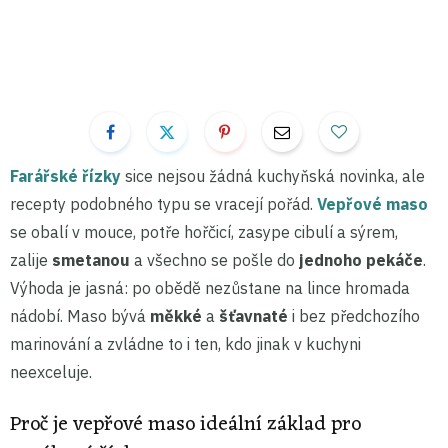
Farářské řízky
sice nejsou žádná kuchyňská novinka, ale
recepty podobného typu se vracejí pořád.
Vepřové maso
se obalí v mouce, potře hořčicí, zasype cibulí a sýrem,
zalije
smetanou
a všechno se pošle do
jednoho pekáče
.
Výhoda je jasná: po obědě nezůstane na lince hromada
nádobí. Maso bývá
měkké
a
šťavnaté
i bez předchozího
marinování a zvládne to i ten, kdo jinak v kuchyni
neexceluje.
Proč je vepřové maso ideální základ pro