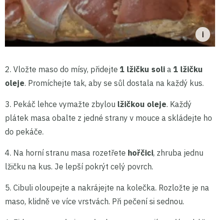
2. Vložte maso do mísy, přidejte
1 lžičku soli
a
1 lžičku
oleje
. Promíchejte tak, aby se sůl dostala na každý kus.
3. Pekáč lehce vymažte zbylou
lžičkou oleje
. Každý
plátek masa obalte z jedné strany v mouce a skládejte ho
do pekáče.
4. Na horní stranu masa rozetřete
hořčici
, zhruba jednu
lžičku na kus. Je lepší pokrýt celý povrch.
5. Cibuli oloupejte a nakrájejte na kolečka. Rozložte je na
maso, klidně ve více vrstvách. Při pečení si sednou.