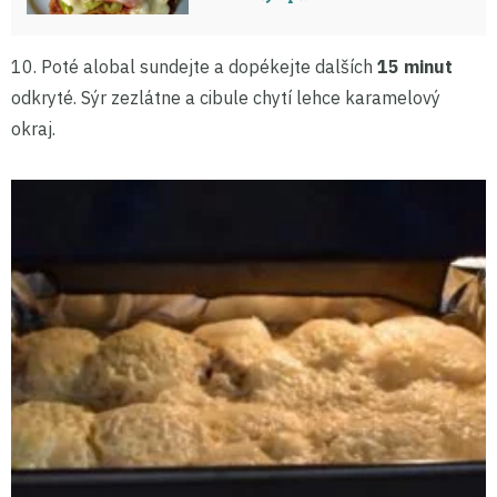
10. Poté alobal sundejte a dopékejte dalších
15 minut
odkryté. Sýr zezlátne a cibule chytí lehce karamelový
okraj.