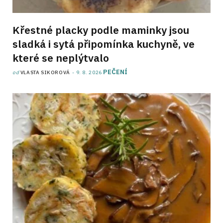
Křestné placky podle maminky jsou
sladká i sytá připomínka kuchyně, ve
které se neplýtvalo
PEČENÍ
od
VLASTA SIKOROVÁ
9. 8. 2026