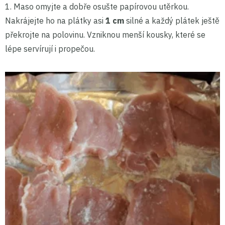
1. Maso omyjte a dobře osušte papírovou utěrkou.
Nakrájejte ho na plátky asi
1 cm
silné a každý plátek ještě
překrojte na polovinu. Vzniknou menší kousky, které se
lépe servírují i propečou.