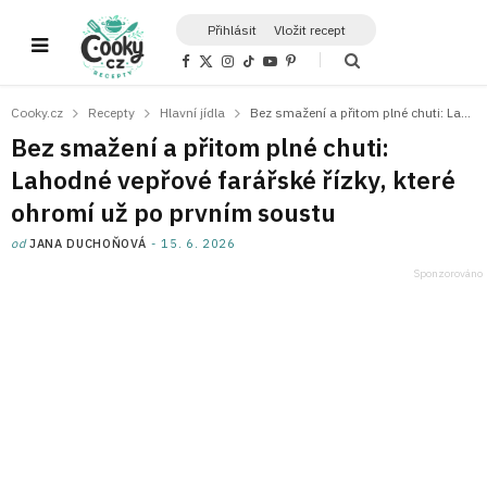
Přihlásit
Vložit recept
F
X
I
T
Y
P
a
(
n
i
o
i
c
T
s
k
u
n
e
w
t
T
T
t
Cooky.cz
Recepty
Hlavní jídla
Bez smažení a přitom plné chuti: Lahodné vepřové farářské řízky, které ohromí už po prvním soustu
b
i
a
o
u
e
o
t
g
k
b
r
Bez smažení a přitom plné chuti:
o
t
r
e
e
k
e
a
s
Lahodné vepřové farářské řízky, které
r
m
t
)
ohromí už po prvním soustu
od
JANA DUCHOŇOVÁ
15. 6. 2026