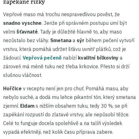
zapékané řízky
Vepřové maso má trochu nespravedlivou pověst, že
snadno vyschne
. Jenže při správném postupu umí být
velmi
šťavnaté
. Tady je důležité hlavně to, aby maso
nezůstalo bez vláhy.
Smetana
a
sýr
během pečení vytvoří
vrstvu, která pomáhá udržet šťávu uvnitř plátků, což je
žádoucí.
Vepřová pečeně
nabízí
kvalitní bílkoviny
a
zároveň má méně tuku než třeba krkovice. Přesto si drží
slušnou vláčnost.
Hořčice
v receptu není jen pro chuť. Pomáhá masu, aby
nebylo suché, a dodá mu lehce pikantní tón, který smetana
zjemní.
Eidam
s nižším obsahem tuku, tedy 30 %, se při
zapékání rozpustí do zlatavé vrstvy, ale nepůsobí těžce.
Celé to funguje docela spolehlivě a na talíři výsledek
vypadá efektněji, než kolik času příprava zabere.