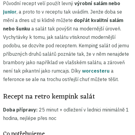
Původní recept velí použít levný
výrobní salám nebo
junior
, a proto to v receptu tak uvádím. Jenže doba se
mění a dnes už si klidně můžete
dopřát kvalitní salám
nebo šunku
a salát tak povýšit na modernější úroveň.
Vychytávky k tomu, jak salátu vtisknout modernější
podobu, se dozvíte pod receptem. Kemping salát od jemu
příbuzných druhů salátů poznáte tak, že v něm nenajdete
brambory jako například ve vlašském salátu, a zároveň
není tak pikantní jako rumcajs. Díky
worcesteru
a
feferonce se ale na trochu ostřejší chuť můžete těšit.
Recept na retro kempink salát
Doba přípravy:
25 minut + odležení v lednici minimálně 1
hodina, nejlépe přes noc
Co potřebujeme