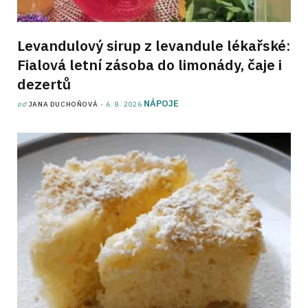
Levandulový sirup z levandule lékařské:
Fialová letní zásoba do limonády, čaje i
dezertů
NÁPOJE
od
JANA DUCHOŇOVÁ
6. 8. 2026