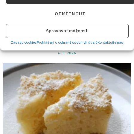
ODMÍTNOUT
Spravovat možnosti
Levandulový sirup z levandule lékařské: Fialová letní
Zásady cookies
Prohlášení o ochraně osobních údajů
Kontaktujte nás
zásoba do limonády, čaje i dezertů
6. 8. 2026