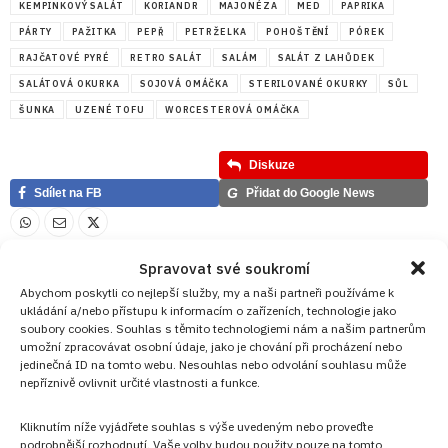
KEMPINKOVÝ SALÁT
KORIANDR
MAJONÉZA
MED
PAPRIKA
PÁRTY
PAŽITKA
PEPŘ
PETRŽELKA
POHOŠTĚNÍ
PÓREK
RAJČATOVÉ PYRÉ
RETRO SALÁT
SALÁM
SALÁT Z LAHŮDEK
SALÁTOVÁ OKURKA
SOJOVÁ OMÁČKA
STERILOVANÉ OKURKY
SŮL
ŠUNKA
UZENÉ TOFU
WORCESTEROVÁ OMÁČKA
Diskuze
G
Sdílet na FB
Přidat do Google News
Spravovat své soukromí
Abychom poskytli co nejlepší služby, my a naši partneři používáme k
ukládání a/nebo přístupu k informacím o zařízeních, technologie jako
soubory cookies. Souhlas s těmito technologiemi nám a našim partnerům
umožní zpracovávat osobní údaje, jako je chování při procházení nebo
jedinečná ID na tomto webu. Nesouhlas nebo odvolání souhlasu může
nepříznivě ovlivnit určité vlastnosti a funkce.
Kliknutím níže vyjádřete souhlas s výše uvedeným nebo proveďte
podrobnější rozhodnutí. Vaše volby budou použity pouze na tomto