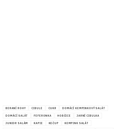
BERANÍ ROHY
CIBULE
CUKR
DOMÁCÍ KEMPINKOVÝ SALÁT
DOMÁCÍ SALÁT
FEFERONKA
HOŘČICE
JARNÍ CIBULKA
JUNIOR SALÁM
KAPIE
KEČUP
KEMPINK SALÁT