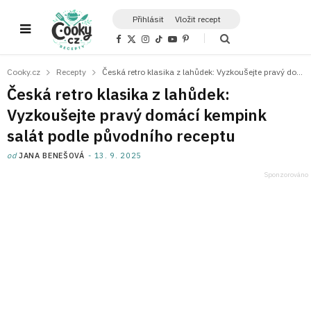
Přihlásit
Vložit recept
F
X
I
T
Y
P
a
(
n
i
o
i
c
T
s
k
u
n
e
w
t
T
T
t
Cooky.cz
Recepty
Česká retro klasika z lahůdek: Vyzkoušejte pravý domácí kempink salát podle původního receptu
b
i
a
o
u
e
o
t
g
k
b
r
Česká retro klasika z lahůdek:
o
t
r
e
e
k
e
a
s
Vyzkoušejte pravý domácí kempink
r
m
t
)
salát podle původního receptu
od
JANA BENEŠOVÁ
13. 9. 2025