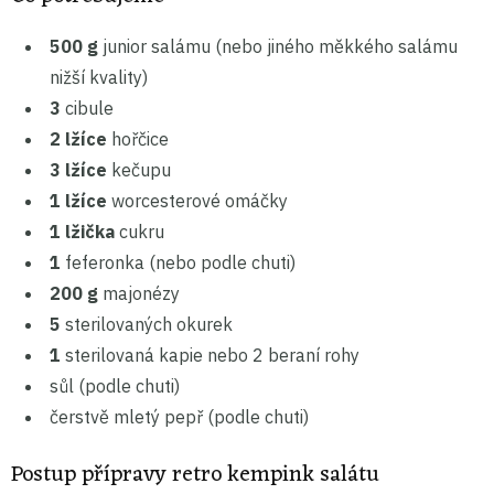
500 g
junior salámu (nebo jiného měkkého salámu
nižší kvality)
3
cibule
2 lžíce
hořčice
3 lžíce
kečupu
1 lžíce
worcesterové omáčky
1 lžička
cukru
1
feferonka (nebo podle chuti)
200 g
majonézy
5
sterilovaných okurek
1
sterilovaná kapie nebo 2 beraní rohy
sůl (podle chuti)
čerstvě mletý pepř (podle chuti)
Postup přípravy retro kempink salátu