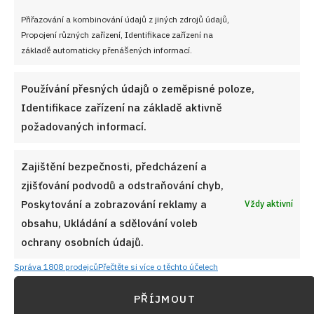
Přiřazování a kombinování údajů z jiných zdrojů údajů,
PŘEDCHOZÍ RECEPT
DALŠÍ RECEPT
Propojení různých zařízení, Identifikace zařízení na
Česká klasika: Hraběnčiny
Jednoduchý moučník z
základě automaticky přenášených informací.
řezy s jablky a tvarohem
jablek z pár surovin:
podle tradičního receptu
Jablečné řezy krok za
krokem
Používání přesných údajů o zeměpisné poloze,
Identifikace zařízení na základě aktivně
požadovaných informací.
VYZKOUŠEJTE TAKÉ
Zajištění bezpečnosti, předcházení a
zjišťování podvodů a odstraňování chyb,
Poskytování a zobrazování reklamy a
Vždy aktivní
obsahu, Ukládání a sdělování voleb
ochrany osobních údajů.
Správa 1808 prodejců
Přečtěte si více o těchto účelech
PŘÍJMOUT