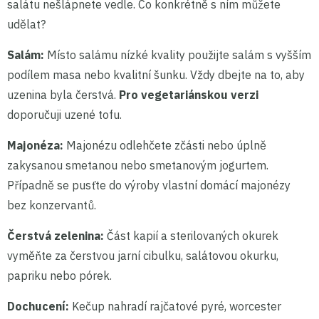
salátu nešlápnete vedle. Co konkrétně s ním můžete
udělat?
Salám:
Místo salámu nízké kvality použijte salám s vyšším
podílem masa nebo kvalitní šunku. Vždy dbejte na to, aby
uzenina byla čerstvá.
Pro vegetariánskou verzi
doporučuji uzené tofu.
Majonéza:
Majonézu odlehčete zčásti nebo úplně
zakysanou smetanou nebo smetanovým jogurtem.
Případně se pusťte do výroby vlastní domácí majonézy
bez konzervantů.
Čerstvá zelenina:
Část kapií a sterilovaných okurek
vyměňte za čerstvou jarní cibulku, salátovou okurku,
papriku nebo pórek.
Dochucení:
Kečup nahradí rajčatové pyré, worcester