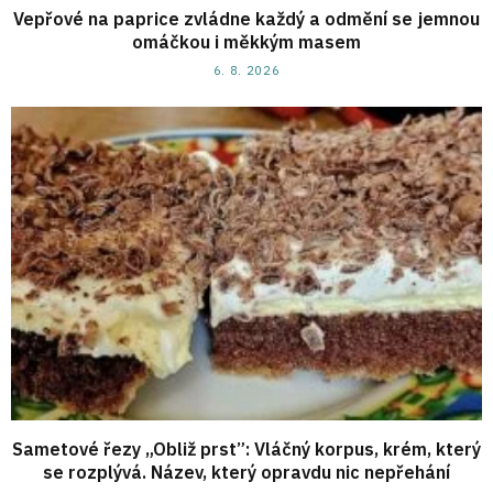
Vepřové na paprice zvládne každý a odmění se jemnou
omáčkou i měkkým masem
6. 8. 2026
Sametové řezy „Obliž prst”: Vláčný korpus, krém, který
se rozplývá. Název, který opravdu nic nepřehání