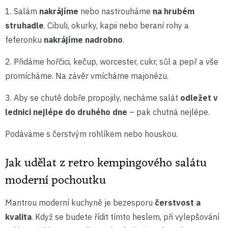
1. Salám
nakrájíme
nebo nastrouháme
na hrubém
struhadle
. Cibuli, okurky, kapii nebo beraní rohy a
feferonku
nakrájíme nadrobno
.
2. Přidáme hořčici, kečup, worcester, cukr, sůl a pepř a vše
promícháme. Na závěr vmícháme majonézu.
3. Aby se chutě dobře propojily, necháme salát
odležet v
lednici nejlépe do druhého dne
– pak chutná nejlépe.
Podáváme s čerstvým rohlíkem nebo houskou.
Jak udělat z retro kempingového salátu
moderní pochoutku
Mantrou moderní kuchyně je bezesporu
čerstvost a
kvalita
. Když se budete řídit tímto heslem, při vylepšování