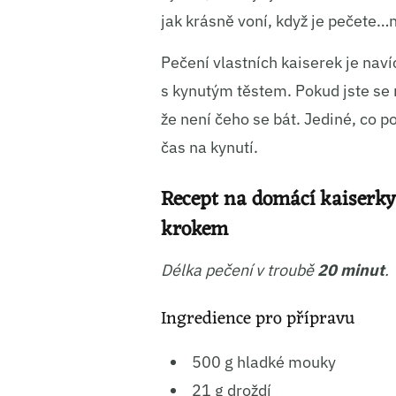
jak krásně voní, když je pečete…
Pečení vlastních kaiserek je nav
s kynutým těstem. Pokud jste se 
že není čeho se bát. Jediné, co po
čas na kynutí.
Recept na domácí kaiserky
krokem
Délka pečení v troubě
20 minut
.
Ingredience pro přípravu
500 g hladké mouky
21 g droždí