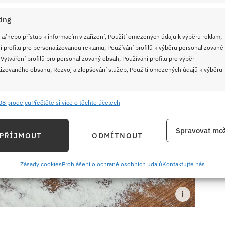
ing
 a/nebo přístup k informacím v zařízení, Použití omezených údajů k výběru reklam,
í profilů pro personalizovanou reklamu, Používání profilů k výběru personalizované
 Vytváření profilů pro personalizovaný obsah, Používání profilů pro výběr
izovaného obsahu, Rozvoj a zlepšování služeb, Použití omezených údajů k výběru
08 prodejců
Přečtěte si více o těchto účelech
e
Vždy
ání a kombinování údajů z jiných zdrojů údajů, Propojení různých zařízení,
Spravovat mož
PŘÍJMOUT
ODMÍTNOUT
kace zařízení na základě automaticky přenášených informací.
ání přesných údajů o zeměpisné poloze, Identifikace zařízení na
Zásady cookies
Prohlášení o ochraně osobních údajů
Kontaktujte nás
ě aktivně požadovaných informací.
ění bezpečnosti, předcházení a zjišťování podvodů a
ňování chyb, Poskytování a zobrazování reklamy a obsahu,
Vždy