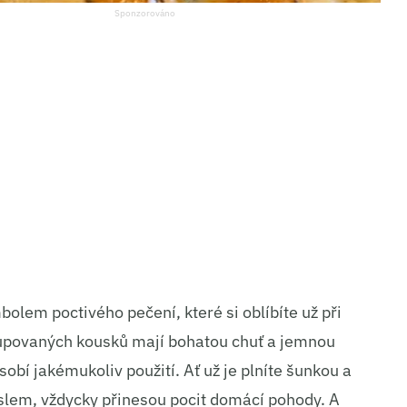
olem poctivého pečení, které si oblíbíte už při
kupovaných kousků mají bohatou chuť a jemnou
sobí jakémukoliv použití. Ať už je plníte šunkou a
lem, vždycky přinesou pocit domácí pohody. A