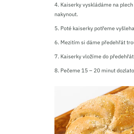
4. Kaiserky vyskládáme na plec
Ukládá
nakynout.
5. Poté kaiserky potřeme vyšle
6. Mezitím si dáme předehřát t
7. Kaiserky vložíme do předehřá
8. Pečeme 15 – 20 minut dozlato