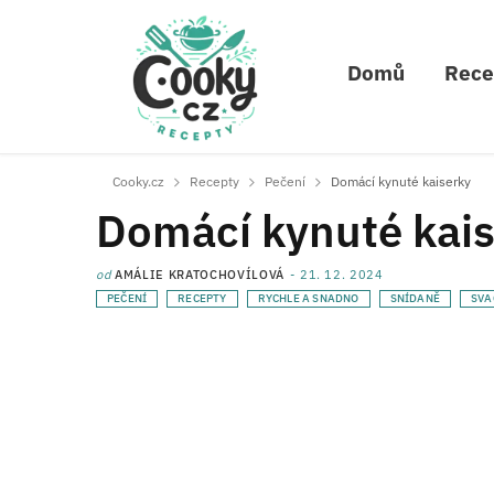
Domů
Rece
Cooky.cz
Recepty
Pečení
Domácí kynuté kaiserky
Domácí kynuté kai
od
AMÁLIE KRATOCHOVÍLOVÁ
21. 12. 2024
PEČENÍ
RECEPTY
RYCHLE A SNADNO
SNÍDANĚ
SVA