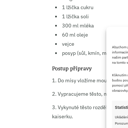
1 lžička cukru
1 lžička soli
300 ml mléka
60 ml oleje
vejce
Abychom po
posyp (sůl, kmín, mák, seza
informacím
našim part
na tomto w
Postup přípravy
Kliknutím
1. Do mísy vložíme mouku, droždí,
budou pou
pomocí pře
obrazovky
2. Vypracujeme těsto, mísu přik
3. Vykynuté těsto rozdělíme na 
Statist
kaiserku.
Ukládání
Porozumě