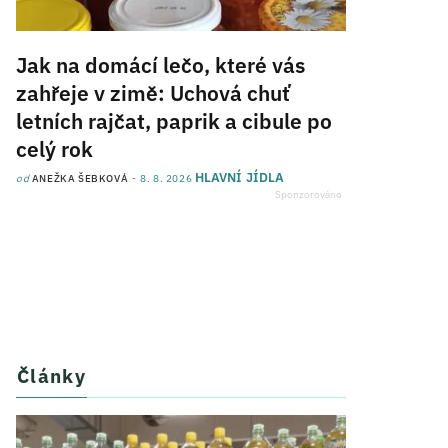
Jak na domácí lečo, které vás
zahřeje v zimě: Uchová chuť
letních rajčat, paprik a cibule po
celý rok
HLAVNÍ JÍDLA
od
ANEŽKA ŠEBKOVÁ
8. 8. 2026
Články