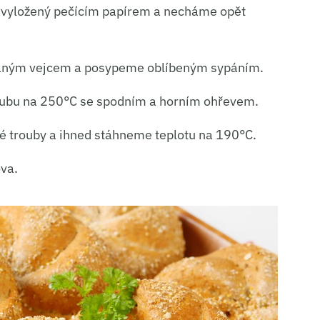
h vyložený pečícím papírem a necháme opět
ní a sdělování voleb ochrany osobních údajů.
haným vejcem a posypeme oblíbeným sypáním.
roubu na 250°C se spodním a horním ohřevem.
té trouby a ihned stáhneme teplotu na 190°C.
va.