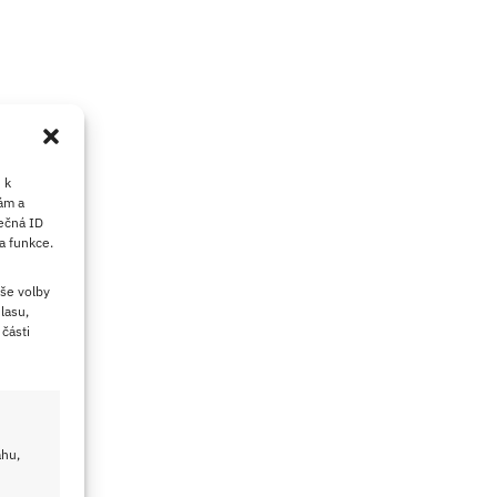
 k
ám a
ečná ID
a funkce.
še volby
lasu,
části
ahu,