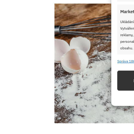
Market
Ukládání
Vytvářen
reklamy,
personal
obsahu.
Správa 18
Funkc
Přiřazov
Identifi
Použív
základ
Zajišt
odstra