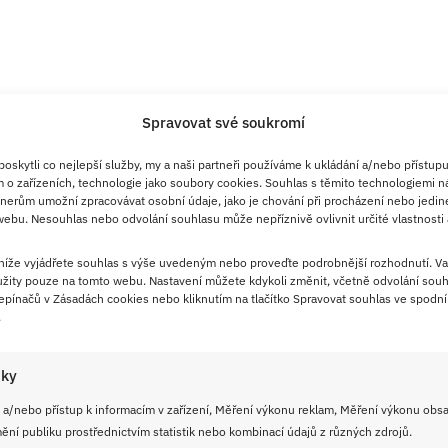
Spravovat své soukromí
skytli co nejlepší služby, my a naši partneři používáme k ukládání a/nebo přístupu
m)
 o zařízeních, technologie jako soubory cookies. Souhlas s těmito technologiemi n
nerům umožní zpracovávat osobní údaje, jako je chování při procházení nebo jedin
ebu. Nesouhlas nebo odvolání souhlasu může nepříznivě ovlivnit určité vlastnosti 
 níže vyjádřete souhlas s výše uvedeným nebo proveďte podrobnější rozhodnutí. Va
 cukr, sůl, mléko a olej-
žity pouze na tomto webu. Nastavení můžete kdykoli změnit, včetně odvolání souh
pínačů v Zásadách cookies nebo kliknutím na tlačítko Spravovat souhlas ve spodní 
.
ryjeme a necháme kynout.
12 stejných kousků a z každého vytvarujeme
iky
 a/nebo přístup k informacím v zařízení, Měření výkonu reklam, Měření výkonu obs
ní publiku prostřednictvím statistik nebo kombinací údajů z různých zdrojů.