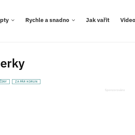
pty
Rychle a snadno
Jak vařit
Vide
serky
ČINY
ZA PÁR KORUN