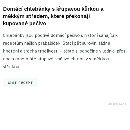
Domácí chlebánky s křupavou kůrkou a
měkkým středem, které překonají
kupované pečivo
Chlebánky jsou poctivé domácí pečivo s historií sahající k
receptům našich prababiček. Stačí pět surovin, žádné
hnětení a trocha trpělivosti – těsto si odpočine v lednici přes
noc a ráno máte křupavé, voňavé chlebíky s měkkou
střídkou.
ČÍST RECEPT