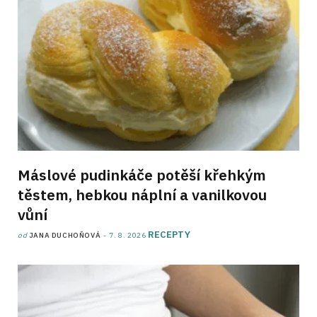
Máslové pudinkáče potěší křehkým
těstem, hebkou náplní a vanilkovou
vůní
RECEPTY
od
JANA DUCHOŇOVÁ
7. 8. 2026