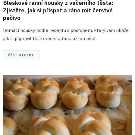
Bleskové ranní housky z večerního těsta:
Zjistěte, jak si přispat a ráno mít čerstvé
pečivo
Domácí housky podle receptu s postupem, který vám ukáže,
jak si připravit těsto večer a ráno už jen péct.
ČÍST RECEPT