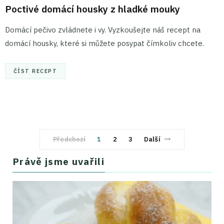
Poctivé domácí housky z hladké mouky
Domácí pečivo zvládnete i vy. Vyzkoušejte náš recept na
domácí housky, které si můžete posypat čímkoliv chcete.
ČÍST RECEPT
Předchozí
1
2
3
Další
Právě jsme uvařili