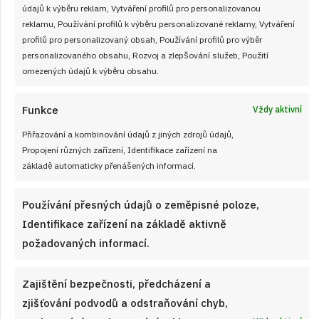
údajů k výběru reklam, Vytváření profilů pro personalizovanou
reklamu, Používání profilů k výběru personalizované reklamy, Vytváření
profilů pro personalizovaný obsah, Používání profilů pro výběr
personalizovaného obsahu, Rozvoj a zlepšování služeb, Použití
omezených údajů k výběru obsahu.
Funkce
Vždy aktivní
Přiřazování a kombinování údajů z jiných zdrojů údajů,
Propojení různých zařízení, Identifikace zařízení na
20. 1. 2026
základě automaticky přenášených informací.
Nadýchané domácí housky z másla a
sádla. Křupavé pšeničné pletýnky, které
Používání přesných údajů o zeměpisné poloze,
provoní celý domov
Identifikace zařízení na základě aktivně
požadovaných informací.
To jsou krásné houstičky, co říkáte? A víte, že si je můžete
upéct doma? Vyzkoušejte tento spolehlivý recept a užijte si
Zajištění bezpečnosti, předcházení a
domácí pečivo.
zjišťování podvodů a odstraňování chyb,