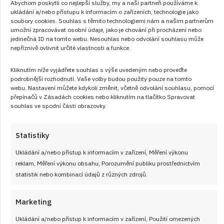
Domácí nadýchané housky z perlivé vody
Abychom poskytli co nejlepší služby, my a naši partneři používáme k
ukládání a/nebo přístupu k informacím o zařízeních, technologie jako
s křupavými semínky: Recept na nejlepší
soubory cookies. Souhlas s těmito technologiemi nám a našim partnerům
pečivo, který vás zachrání, když není co
umožní zpracovávat osobní údaje, jako je chování při procházení nebo
jíst
jedinečná ID na tomto webu. Nesouhlas nebo odvolání souhlasu může
nepříznivě ovlivnit určité vlastnosti a funkce.
Pekař peče housky, uždibuje kousky – když budete péct tyto
Kliknutím níže vyjádřete souhlas s výše uvedeným nebo proveďte
speciální pletýnky, budou uždibovat všichni! Vyzkoušejte je i
podrobnější rozhodnutí. Vaše volby budou použity pouze na tomto
vy.
webu. Nastavení můžete kdykoli změnit, včetně odvolání souhlasu, pomocí
přepínačů v Zásadách cookies nebo kliknutím na tlačítko Spravovat
souhlas ve spodní části obrazovky.
ČÍST RECEPT
Statistiky
Ukládání a/nebo přístup k informacím v zařízení, Měření výkonu
reklam, Měření výkonu obsahu, Porozumění publiku prostřednictvím
statistik nebo kombinací údajů z různých zdrojů.
Marketing
Ukládání a/nebo přístup k informacím v zařízení, Použití omezených