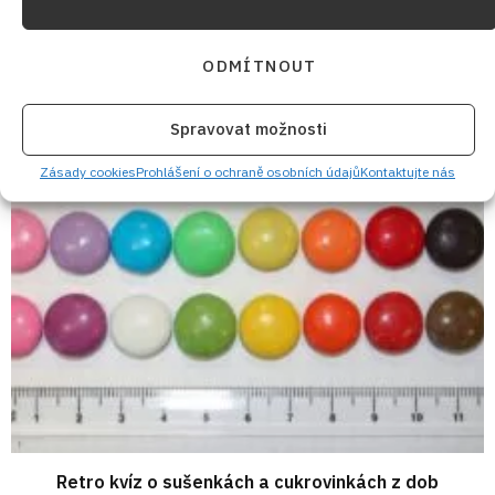
Velký test slunečnicových olejů 2026: 7 výrobků z
ODMÍTNOUT
českých obchodů se značně liší cenou i kvalitou
7. 8. 2026
Spravovat možnosti
Zásady cookies
Prohlášení o ochraně osobních údajů
Kontaktujte nás
Retro kvíz o sušenkách a cukrovinkách z dob