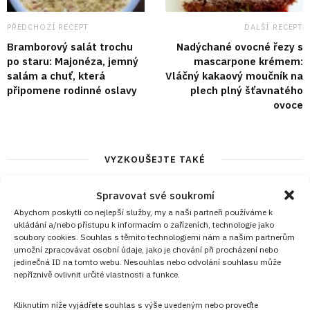
PŘEDCHOZÍ RECEPT
DALŠÍ RECEPT
Bramborový salát trochu
Nadýchané ovocné řezy s
po staru: Majonéza, jemný
mascarpone krémem:
salám a chuť, která
Vláčný kakaový moučník na
připomene rodinné oslavy
plech plný šťavnatého
ovoce
VYZKOUŠEJTE TAKÉ
Spravovat své soukromí
Abychom poskytli co nejlepší služby, my a naši partneři používáme k
ukládání a/nebo přístupu k informacím o zařízeních, technologie jako
soubory cookies. Souhlas s těmito technologiemi nám a našim partnerům
umožní zpracovávat osobní údaje, jako je chování při procházení nebo
jedinečná ID na tomto webu. Nesouhlas nebo odvolání souhlasu může
nepříznivě ovlivnit určité vlastnosti a funkce.
Kliknutím níže vyjádřete souhlas s výše uvedeným nebo proveďte