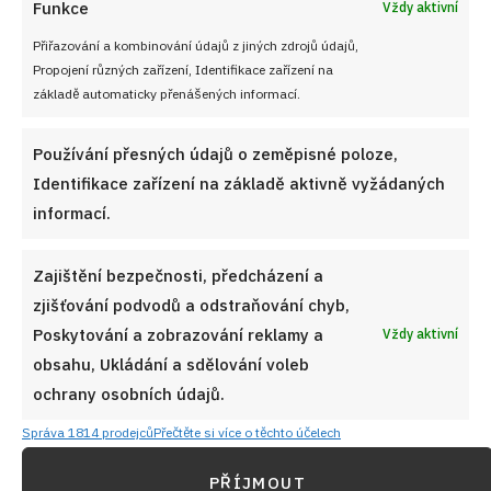
Funkce
Vždy aktivní
Přiřazování a kombinování údajů z jiných zdrojů údajů,
Propojení různých zařízení, Identifikace zařízení na
základě automaticky přenášených informací.
Test znalostí o rizicích rychlého hubnutí: Kdo si hlídá
váhu, pro toho by 10 otázek mělo být hračkou
Používání přesných údajů o zeměpisné poloze,
7. 8. 2026
Identifikace zařízení na základě aktivně vyžádaných
informací.
Zajištění bezpečnosti, předcházení a
zjišťování podvodů a odstraňování chyb,
Poskytování a zobrazování reklamy a
Vždy aktivní
obsahu, Ukládání a sdělování voleb
ochrany osobních údajů.
Správa 1814 prodejců
Přečtěte si více o těchto účelech
PŘÍJMOUT