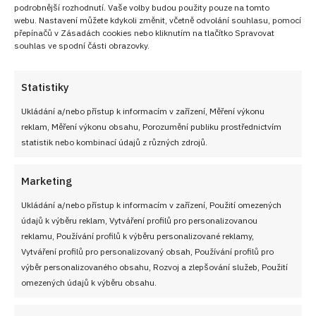
podrobnější rozhodnutí. Vaše volby budou použity pouze na tomto
webu. Nastavení můžete kdykoli změnit, včetně odvolání souhlasu, pomocí
přepínačů v Zásadách cookies nebo kliknutím na tlačítko Spravovat
souhlas ve spodní části obrazovky.
Statistiky
Kvíz na téma studená česká kuchyně: Chlebíčky jsou
Ukládání a/nebo přístup k informacím v zařízení, Měření výkonu
jen začátek, všech 10 otázek zodpoví jen experti
reklam, Měření výkonu obsahu, Porozumění publiku prostřednictvím
statistik nebo kombinací údajů z různých zdrojů.
8. 8. 2026
Marketing
Ukládání a/nebo přístup k informacím v zařízení, Použití omezených
údajů k výběru reklam, Vytváření profilů pro personalizovanou
reklamu, Používání profilů k výběru personalizované reklamy,
Vytváření profilů pro personalizovaný obsah, Používání profilů pro
výběr personalizovaného obsahu, Rozvoj a zlepšování služeb, Použití
omezených údajů k výběru obsahu.