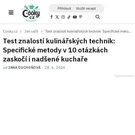
Přihlásit
Vložit recept
F
X
I
T
Y
P
a
(
n
i
o
i
c
T
s
k
u
n
e
w
t
T
T
t
Cooky.cz
Jak vařit
Test znalostí kulinářských technik: Specifické metody v 10 otázkách zaskočí i nadšené kuchaře
b
i
a
o
u
e
o
t
g
k
b
r
Test znalostí kulinářských technik:
o
t
r
e
e
k
e
a
s
Specifické metody v 10 otázkách
r
m
t
)
zaskočí i nadšené kuchaře
od
JANA DUCHOŇOVÁ
28. 6. 2026