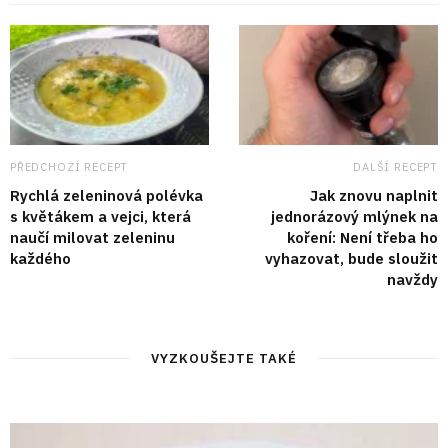
PŘEDCHOZÍ RECEPT
DALŠÍ RECEPT
Rychlá zeleninová polévka
Jak znovu naplnit
s květákem a vejci, která
jednorázový mlýnek na
naučí milovat zeleninu
koření: Není třeba ho
každého
vyhazovat, bude sloužit
navždy
VYZKOUŠEJTE TAKÉ