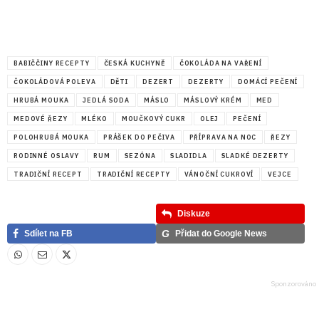
BABIČČINY RECEPTY
ČESKÁ KUCHYNĚ
ČOKOLÁDA NA VAŘENÍ
ČOKOLÁDOVÁ POLEVA
DĚTI
DEZERT
DEZERTY
DOMÁCÍ PEČENÍ
HRUBÁ MOUKA
JEDLÁ SODA
MÁSLO
MÁSLOVÝ KRÉM
MED
MEDOVÉ ŘEZY
MLÉKO
MOUČKOVÝ CUKR
OLEJ
PEČENÍ
POLOHRUBÁ MOUKA
PRÁŠEK DO PEČIVA
PŘÍPRAVA NA NOC
ŘEZY
RODINNÉ OSLAVY
RUM
SEZÓNA
SLADIDLA
SLADKÉ DEZERTY
TRADIČNÍ RECEPT
TRADIČNÍ RECEPTY
VÁNOČNÍ CUKROVÍ
VEJCE
Diskuze
G
Sdílet na FB
Přidat do Google News