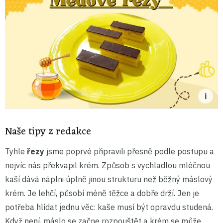
Naše tipy z redakce
Tyhle
řezy
jsme poprvé připravili přesně podle postupu a
nejvíc nás překvapil krém. Způsob s vychladlou mléčnou
kaší dává náplni úplně jinou strukturu než běžný máslový
krém. Je lehčí, působí méně těžce a dobře drží. Jen je
potřeba hlídat jednu věc: kaše musí být opravdu studená.
Když není, máslo se začne rozpouštět a krém se může