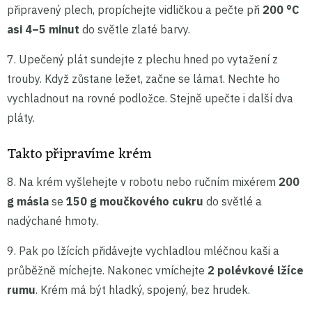
připravený plech, propíchejte vidličkou a pečte při
200 °C
asi 4–5 minut
do světle zlaté barvy.
7. Upečený plát sundejte z plechu hned po vytažení z
trouby. Když zůstane ležet, začne se lámat. Nechte ho
vychladnout na rovné podložce. Stejně upečte i další dva
pláty.
Takto připravíme krém
8. Na krém vyšlehejte v robotu nebo ručním mixérem
200
g másla
se
150 g moučkového cukru
do světlé a
nadýchané hmoty.
9. Pak po lžících přidávejte vychladlou mléčnou kaši a
průběžně míchejte. Nakonec vmíchejte
2 polévkové lžíce
rumu
. Krém má být hladký, spojený, bez hrudek.