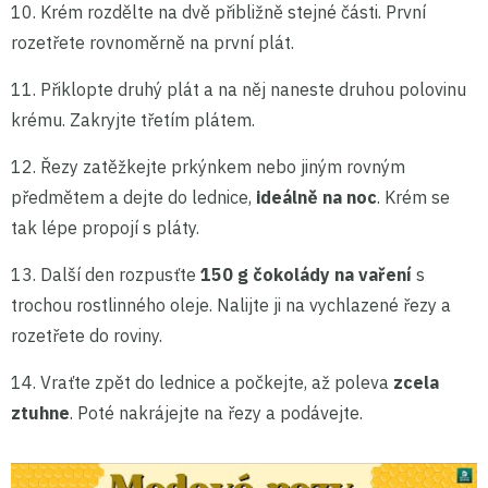
10. Krém rozdělte na dvě přibližně stejné části. První
rozetřete rovnoměrně na první plát.
11. Přiklopte druhý plát a na něj naneste druhou polovinu
krému. Zakryjte třetím plátem.
12. Řezy zatěžkejte prkýnkem nebo jiným rovným
předmětem a dejte do lednice,
ideálně na noc
. Krém se
tak lépe propojí s pláty.
13. Další den rozpusťte
150 g čokolády na vaření
s
trochou rostlinného oleje. Nalijte ji na vychlazené řezy a
rozetřete do roviny.
14. Vraťte zpět do lednice a počkejte, až poleva
zcela
ztuhne
. Poté nakrájejte na řezy a podávejte.