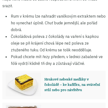
srazit.
Rum v krému lze nahradit vanilkovým extraktem nebo
ho vynechat úplně. Chuť bude jemnější, ale pořád
dobrá.
Čokoládová poleva z čokolády na vaření s kapkou
oleje se při krájení chová lépe než poleva ze
ztuženého tuku. Od krému se tolik neodděluje.
Pokud chcete mít řezy předem, v lednici zabalené ve
fólii vydrží klidně tři dny a zůstávají vláčné.
Hrnkové nebeské meďáky v
čokoládě – ke kafíčku, na sváteční
stůl nebo pro návštěvu