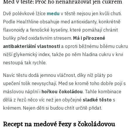
Med v těstě: Proč ho nenahrazovat jen cukrem
Dvě polévkové lžíce
medu
v těstě nejsou jen kvůli chuti.
Podle Healthline obsahuje med antioxidanty, konkrétně
flavonoidy a fenolické kyseliny, které pomáhají chránit
buňky před oxidativním stresem.
Má i přirozené
antibakteriální vlastnosti
a oproti běžnému bílému cukru
nižší glykemický index, takže po něm hladina cukru v krvi
nestoupá tak rychle.
Navíc těstu dodá jemnou vláčnost, díky níž pláty po
upečení tolik nevysychají. Med se kromě toho dobře pojí s
máslovou náplní i
hořkou čokoládou
. Tahle kombinace
dělá z řezů něco víc než jen obyčejné
sladké těsto
s
krémem. Nejen děti si budou chtít určitě přidat.
Recept na medové řezy s čokoládovou