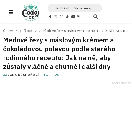
Přihlásit
Vložit recept
F
X
I
T
Y
P
a
(
n
i
o
i
c
T
s
k
u
n
e
w
t
T
T
t
Cooky.cz
Recepty
Medové řezy s máslovým krémem a čokoládovou polevou podle starého rodinného receptu: Jak na ně, aby zůstaly vláčné a chutné i další dny
b
i
a
o
u
e
o
t
g
k
b
r
Medové řezy s máslovým krémem a
o
t
r
e
e
k
e
a
s
čokoládovou polevou podle starého
r
m
t
)
rodinného receptu: Jak na ně, aby
zůstaly vláčné a chutné i další dny
od
JANA DUCHOŇOVÁ
14. 6. 2026