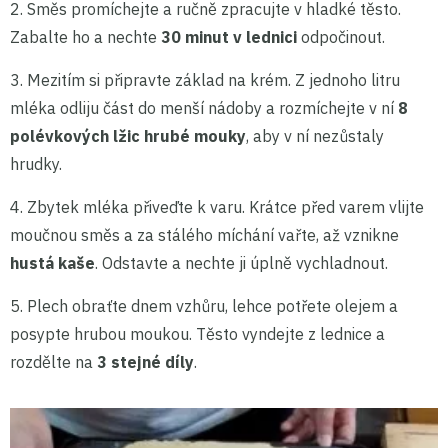
2. Směs promíchejte a ručně zpracujte v hladké těsto.
Zabalte ho a nechte
30 minut v lednici
odpočinout.
3. Mezitím si připravte základ na krém. Z jednoho litru
mléka odliju část do menší nádoby a rozmíchejte v ní
8
polévkových lžic hrubé mouky
, aby v ní nezůstaly
hrudky.
4. Zbytek mléka přiveďte k varu. Krátce před varem vlijte
moučnou směs a za stálého míchání vařte, až vznikne
hustá kaše
. Odstavte a nechte ji úplně vychladnout.
5. Plech obraťte dnem vzhůru, lehce potřete olejem a
posypte hrubou moukou. Těsto vyndejte z lednice a
rozdělte na
3 stejné díly
.