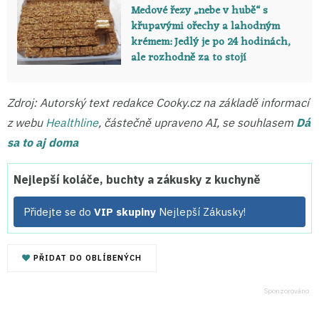
Medové řezy „nebe v hubě“ s
křupavými ořechy a lahodným
krémem: Jedlý je po 24 hodinách,
ale rozhodně za to stojí
Zdroj: Autorský text redakce Cooky.cz na základě informací
z webu
Healthline
, částečně upraveno AI, se souhlasem
Dá
sa to aj doma
Nejlepší koláče, buchty a zákusky z kuchyně
Přidejte se do
VIP skupiny
Nejlepší Zákusky!
PŘIDAT DO OBLÍBENÝCH