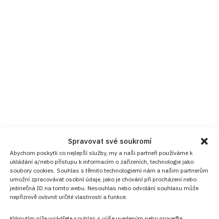
Spravovat své soukromí
Abychom poskytli co nejlepší služby, my a naši partneři používáme k
ukládání a/nebo přístupu k informacím o zařízeních, technologie jako
soubory cookies. Souhlas s těmito technologiemi nám a našim partnerům
umožní zpracovávat osobní údaje, jako je chování při procházení nebo
jedinečná ID na tomto webu. Nesouhlas nebo odvolání souhlasu může
nepříznivě ovlivnit určité vlastnosti a funkce.
Kliknutím níže vyjádřete souhlas s výše uvedeným nebo proveďte