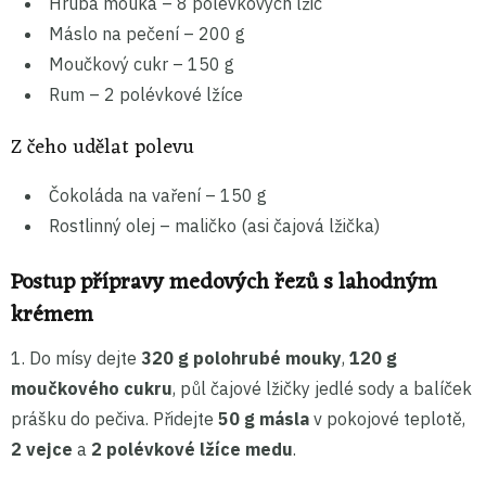
Hrubá mouka – 8 polévkových lžic
Máslo na pečení – 200 g
Moučkový cukr – 150 g
Rum – 2 polévkové lžíce
Z čeho udělat polevu
Čokoláda na vaření – 150 g
Rostlinný olej – maličko (asi čajová lžička)
Postup přípravy medových řezů s lahodným
krémem
1. Do mísy dejte
320 g polohrubé mouky
,
120 g
moučkového cukru
, půl čajové lžičky jedlé sody a balíček
prášku do pečiva. Přidejte
50 g másla
v pokojové teplotě,
2 vejce
a
2 polévkové lžíce medu
.