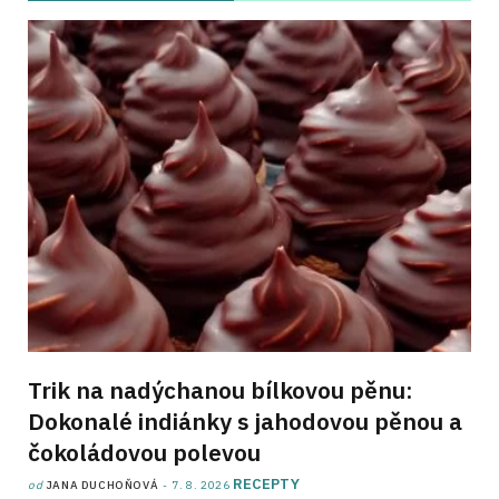
Trik na nadýchanou bílkovou pěnu:
Dokonalé indiánky s jahodovou pěnou a
čokoládovou polevou
RECEPTY
od
JANA DUCHOŇOVÁ
7. 8. 2026