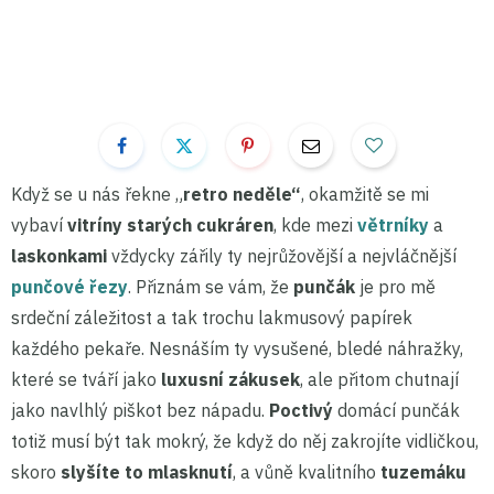
Když se u nás řekne „
retro neděle“
, okamžitě se mi
vybaví
vitríny starých cukráren
, kde mezi
větrníky
a
laskonkami
vždycky zářily ty nejrůžovější a nejvláčnější
punčové řezy
. Přiznám se vám, že
punčák
je pro mě
srdeční záležitost a tak trochu lakmusový papírek
každého pekaře. Nesnáším ty vysušené, bledé náhražky,
které se tváří jako
luxusní zákusek
, ale přitom chutnají
jako navlhlý piškot bez nápadu.
Poctivý
domácí punčák
totiž musí být tak mokrý, že když do něj zakrojíte vidličkou,
skoro
slyšíte to mlasknutí
, a vůně kvalitního
tuzemáku