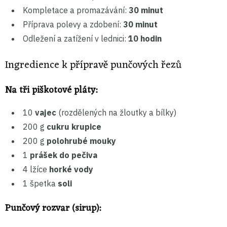
Kompletace a promazávání:
30 minut
Příprava polevy a zdobení:
30 minut
Odležení a zatížení v lednici:
10 hodin
Ingredience k přípravě punčových řezů
Na tři piškotové pláty:
10
vajec
(rozdělených na žloutky a bílky)
200 g
cukru krupice
200 g
polohrubé mouky
1
prášek do pečiva
4 lžíce
horké vody
1 špetka
soli
Punčový rozvar (sirup):