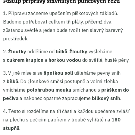
Postup přípravy šťavnatých punčových řezů
1. Přípravu začneme upečením piškotových základů.
Budeme potřebovat celkem tři pláty, přičemž dva
zůstanou světlé a jeden bude tvořit ten slavný barevný
prostředek.
2.
Žloutky
oddělíme od
bílků
.
Žloutky
vyšleháme
s
cukrem krupice
a
horkou vodou
do světlé, husté pěny.
3. V jiné míse si se
špetkou soli
ušleháme pevný sníh
z
bílků
. Do žloutkové směsi postupně a velmi zlehka
vmícháme
polohrubou mouku
smíchanou s
práškem do
pečiva
a nakonec opatrně zapracujeme
bílkový sníh
.
4. Těsto si rozdělíme na tři části a každou upečeme zvlášť
na plechu s pečicím papírem v troubě vyhřáté na
180
stupňů
.