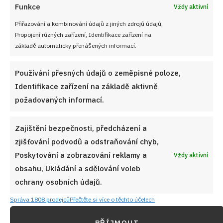
Funkce
Vždy aktivní
rumem a citronem: Růžový elegán,
který chutná nejlépe druhý den
Přiřazování a kombinování údajů z jiných zdrojů údajů,
Propojení různých zařízení, Identifikace zařízení na
základě automaticky přenášených informací.
Malinové mini – punčáky: Dortíky
Používání přesných údajů o zeměpisné poloze,
s chutí malin, které zmizí dříve,
než řeknete “malina”
Identifikace zařízení na základě aktivně
požadovaných informací.
pozn. částečně upraveno AI, redakce cooky.cz, recept a
Zajištění bezpečnosti, předcházení a
foto Renata Malíková
zjišťování podvodů a odstraňování chyb,
Poskytování a zobrazování reklamy a
Vždy aktivní
Nejlepší koláče, buchty a zákusky z kuchyně
obsahu, Ukládání a sdělování voleb
ochrany osobních údajů.
Přidejte se do
VIP skupiny
Nejlepší Zákusky!
Správa 1808 prodejců
Přečtěte si více o těchto účelech
PŘIDAT DO OBLÍBENÝCH
PŘÍJMOUT