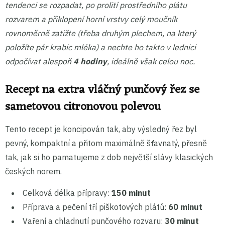
tendenci se rozpadat, po prolití prostředního plátu
rozvarem a přiklopení horní vrstvy celý moučník
rovnoměrně zatižte (třeba druhým plechem, na který
položíte pár krabic mléka) a nechte ho takto v lednici
odpočívat alespoň
4 hodiny
, ideálně však celou noc.
Recept na extra vláčný punčový řez se
sametovou citronovou polevou
Tento recept je koncipován tak, aby výsledný řez byl
pevný, kompaktní a přitom maximálně šťavnatý, přesně
tak, jak si ho pamatujeme z dob největší slávy klasických
českých norem.
Celková délka přípravy:
150 minut
Příprava a pečení tří piškotových plátů:
60 minut
Vaření a chladnutí punčového rozvaru:
30 minut