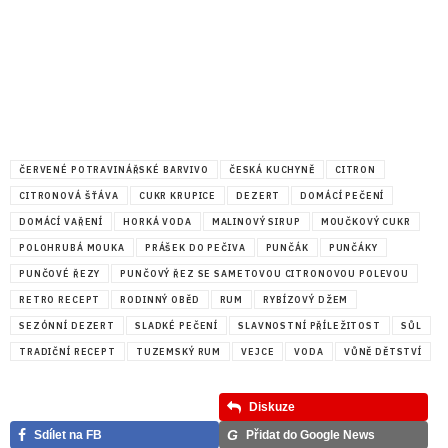
ČERVENÉ POTRAVINÁŘSKÉ BARVIVO
ČESKÁ KUCHYNĚ
CITRON
CITRONOVÁ ŠŤÁVA
CUKR KRUPICE
DEZERT
DOMÁCÍ PEČENÍ
DOMÁCÍ VAŘENÍ
HORKÁ VODA
MALINOVÝ SIRUP
MOUČKOVÝ CUKR
POLOHRUBÁ MOUKA
PRÁŠEK DO PEČIVA
PUNČÁK
PUNČÁKY
PUNČOVÉ ŘEZY
PUNČOVÝ ŘEZ SE SAMETOVOU CITRONOVOU POLEVOU
RETRO RECEPT
RODINNÝ OBĚD
RUM
RYBÍZOVÝ DŽEM
SEZÓNNÍ DEZERT
SLADKÉ PEČENÍ
SLAVNOSTNÍ PŘÍLEŽITOST
SŮL
TRADIČNÍ RECEPT
TUZEMSKÝ RUM
VEJCE
VODA
VŮNĚ DĚTSTVÍ
Diskuze
G
Sdílet na FB
Přidat do Google News