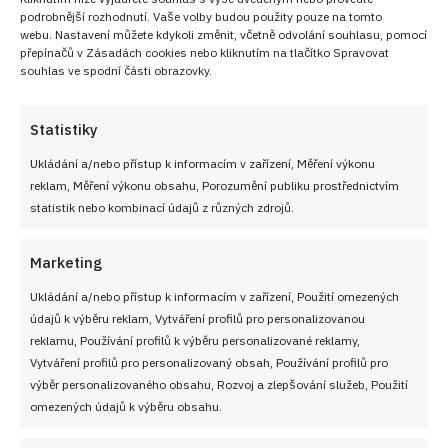
správný říz, který se po uležení krásně zjemní, takže
podrobnější rozhodnutí. Vaše volby budou použity pouze na tomto
webu. Nastavení můžete kdykoli změnit, včetně odvolání souhlasu, pomocí
se nebojte být trochu štědřejší.
přepínačů v Zásadách cookies nebo kliknutím na tlačítko Spravovat
Prostřední plát
můžete před poléváním rozkrájet na
souhlas ve spodní části obrazovky.
pruhy a ty pak do rozvaru přímo namáčet a skládat
vedle sebe, dosáhnete tak ještě intenzivnějšího
Statistiky
promočení a zajímavé mozaiky na řezu.
Ukládání a/nebo přístup k informacím v zařízení, Měření výkonu
Cukrovou polevu
připravujte vždy až ve chvíli, kdy je
reklam, Měření výkonu obsahu, Porozumění publiku prostřednictvím
statistik nebo kombinací údajů z různých zdrojů.
moučník řádně vychlazený a zatížený, jinak by se
mohlo stát, že vám poleva do piškotu vsákne nebo se
Marketing
bude kvůli vlhkosti loupat.
Pečení na 180 stupňů
v horkovzdušné troubě zajistí,
Ukládání a/nebo přístup k informacím v zařízení, Použití omezených
údajů k výběru reklam, Vytváření profilů pro personalizovanou
že piškotové pláty budou hotové rychle a nebudou
reklamu, Používání profilů k výběru personalizované reklamy,
zbytečně vysušené, což je pro následné prokapávání
Vytváření profilů pro personalizovaný obsah, Používání profilů pro
sirupem naprosto ideální stav.
výběr personalizovaného obsahu, Rozvoj a zlepšování služeb, Použití
omezených údajů k výběru obsahu.
Punčový řez s růžovým středem,