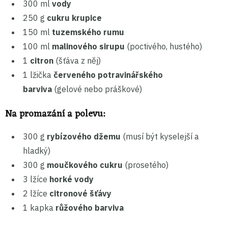
300 ml
vody
250 g
cukru krupice
150 ml
tuzemského rumu
100 ml
malinového sirupu
(poctivého, hustého)
1
citron
(šťáva z něj)
1 lžička
červeného potravinářského
barviva
(gelové nebo práškové)
Na promazání a polevu:
300 g
rybízového džemu
(musí být kyselejší a
hladký)
300 g
moučkového cukru
(prosetého)
3 lžíce
horké vody
2 lžíce
citronové šťávy
1 kapka
růžového barviva