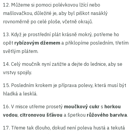
12. Můžeme si pomoci polévkovou lžící nebo
mašlovačkou, důležité je, aby byl piškot nasáklý
rovnoměrně po celé ploše, včetně okrajů.
13. Když je prostřední plát krásně mokrý, potřeme ho
opět
rybízovým džemem
a přiklopíme posledním, třetím
světlým plátem.
14. Celý moučník nyní zatižte a dejte do lednice, aby se
vrstvy spojily.
15. Posledním krokem je příprava polevy, která musí být
hladká a lesklá.
16. V misce utřeme prosetý
moučkový cukr
s
horkou
vodou
,
citronovou šťávou
a špetkou
růžového barviva
.
17. Třeme tak dlouho, dokud není poleva hustá a tekutá