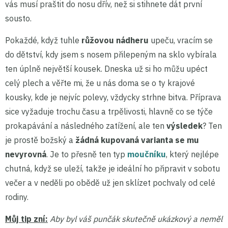
vás musí praštit do nosu dřív, než si stihnete dát první
sousto.
Pokaždé, když tuhle
růžovou nádheru
upeču, vracím se
do dětství, kdy jsem s nosem přilepeným na sklo vybírala
ten úplně největší kousek. Dneska už si ho můžu upéct
celý plech a věřte mi, že u nás doma se o ty krajové
kousky, kde je nejvíc polevy, vždycky strhne bitva. Příprava
sice vyžaduje trochu času a trpělivosti, hlavně co se týče
prokapávání a následného zatížení, ale ten
výsledek
? Ten
je prostě božský a
žádná kupovaná varianta se mu
nevyrovná
. Je to přesně ten typ
moučníku
, který nejlépe
chutná, když se uleží, takže je ideální ho připravit v sobotu
večer a v neděli po obědě už jen sklízet pochvaly od celé
rodiny.
Můj tip zní:
Aby byl váš punčák skutečně ukázkový a neměl