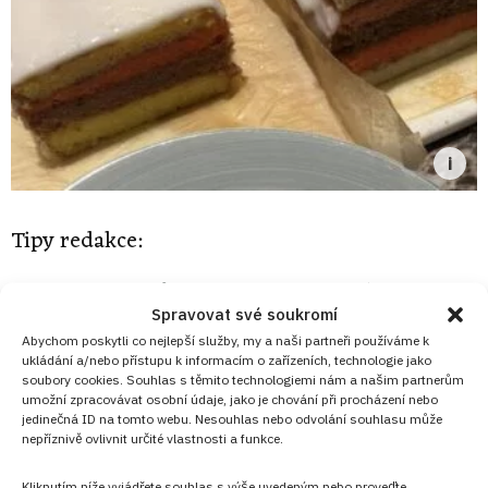
Tipy redakce:
Kvalita džemů
hraje v tomto receptu klíčovou roli,
Spravovat své soukromí
proto sáhněte po poctivém rybízovém nebo višňovém
Abychom poskytli co nejlepší služby, my a naši partneři používáme k
džemu, který má v sobě přirozenou kyselost, protože
ukládání a/nebo přístupu k informacím o zařízeních, technologie jako
soubory cookies. Souhlas s těmito technologiemi nám a našim partnerům
právě ta skvěle kontrastuje se sladkým rozvarem a
umožní zpracovávat osobní údaje, jako je chování při procházení nebo
polevou.
jedinečná ID na tomto webu. Nesouhlas nebo odvolání souhlasu může
nepříznivě ovlivnit určité vlastnosti a funkce.
Množství rumu
v rozvaru můžete upravit podle své
odvahy, ale pamatujte, že punčák by měl mít ten
Kliknutím níže vyjádřete souhlas s výše uvedeným nebo proveďte