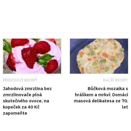
PŘEDCHOZÍ RECEPT
DALŠÍ RECEPT
Jahodová zmrzlina bez
Bůčková mozaika s
zmrzlinovače plná
hráškem a mrkví: Domácí
skutečného ovoce, na
masová delikatesa ze 70.
kopeček za 40 Kč
let
zapomeňte