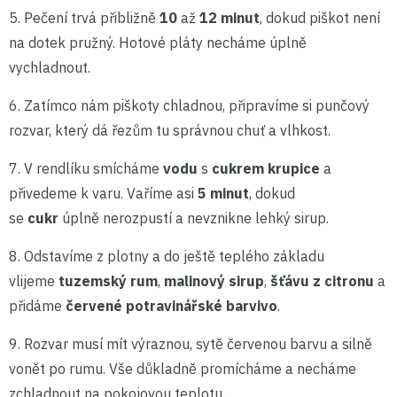
5. Pečení trvá přibližně
10
až
12 minut
, dokud piškot není
na dotek pružný. Hotové pláty necháme úplně
vychladnout.
6. Zatímco nám piškoty chladnou, připravíme si punčový
rozvar, který dá řezům tu správnou chuť a vlhkost.
7. V rendlíku smícháme
vodu
s
cukrem krupice
a
přivedeme k varu. Vaříme asi
5 minut
, dokud
se
cukr
úplně nerozpustí a nevznikne lehký sirup.
8. Odstavíme z plotny a do ještě teplého základu
vlijeme
tuzemský rum
,
malinový sirup
,
šťávu z citronu
a
přidáme
červené potravinářské barvivo
.
9. Rozvar musí mít výraznou, sytě červenou barvu a silně
vonět po rumu. Vše důkladně promícháme a necháme
zchladnout na pokojovou teplotu.