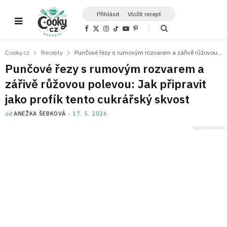
Přihlásit
Vložit recept
F
X
I
T
Y
P
a
(
n
i
o
i
c
T
s
k
u
n
e
w
t
T
T
t
Cooky.cz
Recepty
Punčové řezy s rumovým rozvarem a zářivě růžovou polevou: Jak připravit jako profík tento cukrářský skvost
b
i
a
o
u
e
o
t
g
k
b
r
Punčové řezy s rumovým rozvarem a
o
t
r
e
e
k
e
a
s
zářivě růžovou polevou: Jak připravit
r
m
t
)
jako profík tento cukrářský skvost
od
ANEŽKA ŠEBKOVÁ
17. 5. 2026