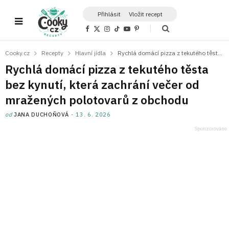
Přihlásit
Vložit recept
F
X
I
T
Y
P
a
(
n
i
o
i
c
T
s
k
u
n
e
w
t
T
T
t
Cooky.cz
Recepty
Hlavní jídla
Rychlá domácí pizza z tekutého těsta bez kynutí, která zachrání večer od mražených polotovarů z obchodu
b
i
a
o
u
e
o
t
g
k
b
r
Rychlá domácí pizza z tekutého těsta
o
t
r
e
e
k
e
a
s
bez kynutí, která zachrání večer od
r
m
t
)
mražených polotovarů z obchodu
od
JANA DUCHOŇOVÁ
13. 6. 2026