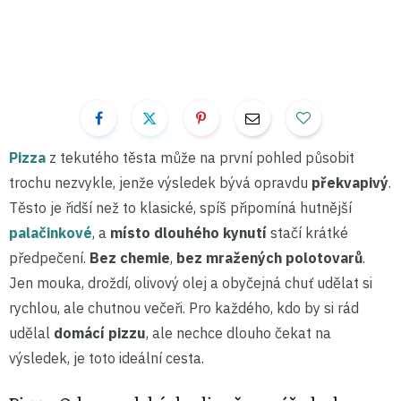
Pizza
z tekutého těsta může na první pohled působit
trochu nezvykle, jenže výsledek bývá opravdu
překvapivý
.
Těsto je řidší než to klasické, spíš připomíná hutnější
palačinkové
, a
místo dlouhého kynutí
stačí krátké
předpečení.
Bez chemie
,
bez mražených polotovarů
.
Jen mouka, droždí, olivový olej a obyčejná chuť udělat si
rychlou, ale chutnou večeři. Pro každého, kdo by si rád
udělal
domácí pizzu
, ale nechce dlouho čekat na
výsledek, je toto ideální cesta.