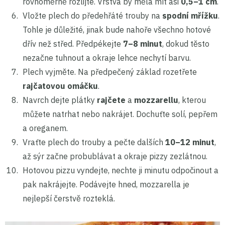
rovnoměrně rozlijte. Vrstva by měla mít asi
0,5–1 cm
.
Vložte plech do předehřáté trouby na
spodní mřížku
.
Tohle je důležité, jinak bude nahoře všechno hotové
dřív než střed. Předpékejte
7–8 minut
, dokud těsto
nezačne tuhnout a okraje lehce nechytí barvu.
Plech vyjměte. Na předpečený základ rozetřete
rajčatovou omáčku
.
Navrch dejte plátky
rajčete
a
mozzarellu
, kterou
můžete natrhat nebo nakrájet. Dochuťte solí, pepřem
a oreganem.
Vraťte plech do trouby a pečte dalších
10–12 minut
,
až sýr začne probublávat a okraje pizzy zezlátnou.
Hotovou pizzu vyndejte, nechte ji minutu odpočinout a
pak nakrájejte. Podávejte hned, mozzarella je
nejlepší čerstvě rozteklá.