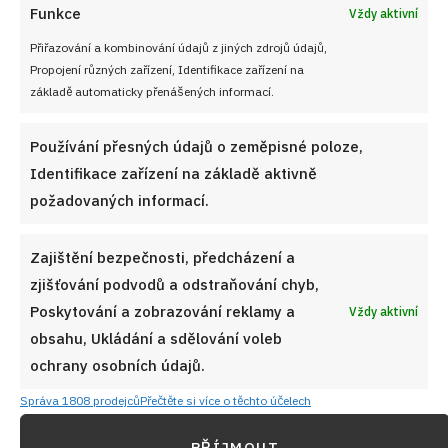
Funkce
Vždy aktivní
Přiřazování a kombinování údajů z jiných zdrojů údajů,
Propojení různých zařízení, Identifikace zařízení na
základě automaticky přenášených informací.
Používání přesných údajů o zeměpisné poloze,
BEZ KYNUTÍ
ČESKÁ KUCHYNĚ
DOMÁCÍ PIZZA
DOMÁCÍ VAŘENÍ
Identifikace zařízení na základě aktivně
ITALSKÁ KUCHYNĚ
LITÉ TĚSTO
MOZZARELLA
PIZZA
požadovaných informací.
PIZZA NA PLECH
POHODLNÉ VAŘENÍ
PŘEDPEČENÍ
RAJČATOVÁ OMÁČKA
RODINNÝ OBĚD
RYCHLÁ VEČEŘE
Zajištění bezpečnosti, předcházení a
RYCHLÉ VAŘENÍ
SEZÓNNÍ VAŘENÍ
SNADNÉ RECEPTY
zjišťování podvodů a odstraňování chyb,
TEKUTÉ TĚSTO
TĚSTO BEZ HNĚTENÍ
VEČEŘE
Poskytování a zobrazování reklamy a
Vždy aktivní
obsahu, Ukládání a sdělování voleb
Diskuze
ochrany osobních údajů.
G
Sdílet na FB
Přidat do Google News
Správa 1808 prodejců
Přečtěte si více o těchto účelech
PŘÍJMOUT