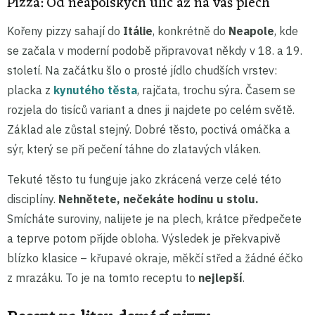
Pizza: Od neapolských ulic až na váš plech
Kořeny pizzy sahají do
Itálie
, konkrétně do
Neapole
, kde
se začala v moderní podobě připravovat někdy v 18. a 19.
století. Na začátku šlo o prosté jídlo chudších vrstev:
placka z
kynutého těsta
, rajčata, trochu sýra. Časem se
rozjela do tisíců variant a dnes ji najdete po celém světě.
Základ ale zůstal stejný. Dobré těsto, poctivá omáčka a
sýr, který se při pečení táhne do zlatavých vláken.
Tekuté těsto tu funguje jako zkrácená verze celé této
disciplíny.
Nehnětete, nečekáte hodinu u stolu.
Smícháte suroviny, nalijete je na plech, krátce předpečete
a teprve potom přijde obloha. Výsledek je překvapivě
blízko klasice – křupavé okraje, měkčí střed a žádné éčko
z mrazáku. To je na tomto receptu to
nejlepší
.