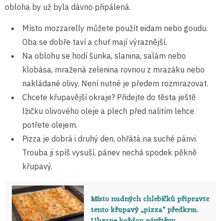
obloha by už byla dávno připálená.
Místo mozzarelly můžete použít eidam nebo goudu.
Oba se dobře taví a chuť mají výraznější.
Na oblohu se hodí šunka, slanina, salám nebo
klobása, mražená zelenina rovnou z mrazáku nebo
nakládané olivy. Není nutné je předem rozmrazovat.
Chcete křupavější okraje? Přidejte do těsta ještě
lžičku olivového oleje a plech před nalitím lehce
potřete olejem.
Pizza je dobrá i druhý den, ohřátá na suché pánvi.
Trouba ji spíš vysuší, pánev nechá spodek pěkně
křupavý.
Místo nudných chlebíčků připravte
tento křupavý „pizza“ předkrm.