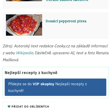
Uhrane každou návštěvu
Domácí pepperoni pizza
Zdroj: Autorský text redakce Cooky.cz na základě informací
z webu
Wikipedie
, částečně
upraveno AI, text a foto Renata
Malíková
Nejlepší recepty z kuchyně
Přidejte se do
VIP skupiny
Nejlepší recepty z
kuchyně!
PŘIDAT DO OBLÍBENÝCH