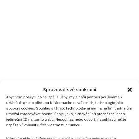
Spravovat své soukromí
Abychom poskytli co nejlepší služby, my a naši partneři používáme k
ukládání a/nebo přístupu k informacím o zařízeních, technologie jako
soubory cookies. Souhlas s těmito technologiemi nám a našim partnerům
umožní zpracovávat osobní údaje, jako je chování při procházení nebo
jedinečná ID na tomto webu. Nesouhlas nebo odvolání souhlasu může
nepříznivě ovlivnit určité vlastnosti a funkce.
Kliknutím níže vyjádřete souhlas s výše uvedeným nebo proveďte