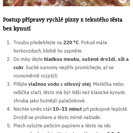
Postup přípravy rychlé pizzy z tekutého těsta
bez kynutí
Troubu předehřejte na
220 °C
. Pokud máte
horkovzduch, klidně ho zapněte.
Do mísy dejte
hladkou mouku, sušené droždí, sůl a
cukr
. Suché suroviny nejdřív promíchejte, ať se
rovnoměrně rozptýlí.
Přilijte
vlažnou vodu
a
olivový olej
. Metlička nebo
vidlička stačí, těsto má být řidší než klasické kynuté,
zhruba jako hutnější palačinkové.
Nechte směs stát
10–15 minut
při pokojové teplotě.
Droždí se probere a těsto mírně nabude.
Plech vyložte pečicím papírem a těsto na něj