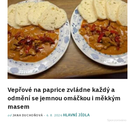
Vepřové na paprice zvládne každý a
odmění se jemnou omáčkou i měkkým
masem
HLAVNÍ JÍDLA
od
JANA DUCHOŇOVÁ
6. 8. 2026