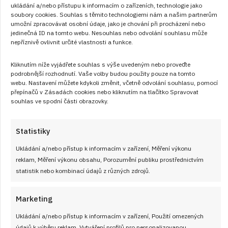
ukládání a/nebo přístupu k informacím o zařízeních, technologie jako
spolehlivě zahřeje v chladných dnech. Uvařte ji podle tohoto
soubory cookies. Souhlas s těmito technologiemi nám a našim partnerům
jednoduchého postupu.
umožní zpracovávat osobní údaje, jako je chování při procházení nebo
jedinečná ID na tomto webu. Nesouhlas nebo odvolání souhlasu může
nepříznivě ovlivnit určité vlastnosti a funkce.
ČÍST RECEPT
Kliknutím níže vyjádřete souhlas s výše uvedeným nebo proveďte
podrobnější rozhodnutí. Vaše volby budou použity pouze na tomto
webu. Nastavení můžete kdykoli změnit, včetně odvolání souhlasu, pomocí
přepínačů v Zásadách cookies nebo kliknutím na tlačítko Spravovat
souhlas ve spodní části obrazovky.
Statistiky
Ukládání a/nebo přístup k informacím v zařízení, Měření výkonu
reklam, Měření výkonu obsahu, Porozumění publiku prostřednictvím
statistik nebo kombinací údajů z různých zdrojů.
Marketing
Ukládání a/nebo přístup k informacím v zařízení, Použití omezených
údajů k výběru reklam, Vytváření profilů pro personalizovanou