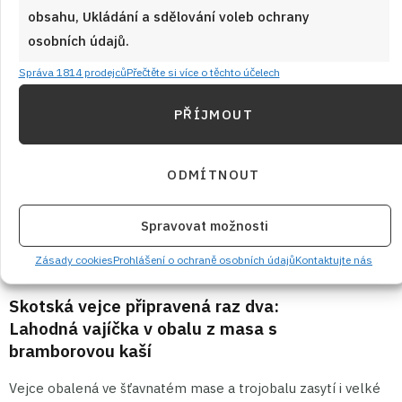
obsahu, Ukládání a sdělování voleb ochrany
osobních údajů.
Správa 1814 prodejců
Přečtěte si více o těchto účelech
PŘÍJMOUT
ODMÍTNOUT
Spravovat možnosti
Zásady cookies
Prohlášení o ochraně osobních údajů
Kontaktujte nás
16. 7. 2025
Skotská vejce připravená raz dva:
Lahodná vajíčka v obalu z masa s
bramborovou kaší
Vejce obalená ve šťavnatém mase a trojobalu zasytí i velké