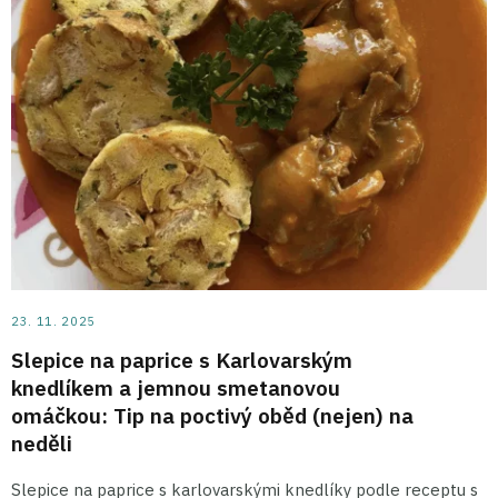
23. 11. 2025
Slepice na paprice s Karlovarským
knedlíkem a jemnou smetanovou
omáčkou: Tip na poctivý oběd (nejen) na
neděli
Slepice na paprice s karlovarskými knedlíky podle receptu s