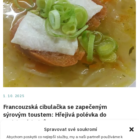
1. 10. 2025
Francouzská cibulačka se zapečeným
sýrovým toustem: Hřejivá polévka do
podzimních dnů
Spravovat své soukromí
Tradiční francouzská polévka s křupavým toustem vás
Abychom poskytli co nejlepší služby, my a naši partneři používáme k