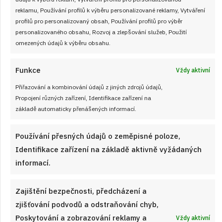
reklamu, Používání profilů k výběru personalizované reklamy, Vytváření
profilů pro personalizovaný obsah, Používání profilů pro výběr
personalizovaného obsahu, Rozvoj a zlepšování služeb, Použití
omezených údajů k výběru obsahu.
22. 7. 2025
Císařský trhanec s pomerančovým
Funkce
Vždy aktivní
přelivem: Šlechtický dezert
Přiřazování a kombinování údajů z jiných zdrojů údajů,
Jak později snídal sám František Josef I.? Prohlédněte si
Propojení různých zařízení, Identifikace zařízení na
základě automaticky přenášených informací.
tento recept s postupem na císařský trhanec a bude vám vše
jasné!
Používání přesných údajů o zeměpisné poloze,
Identifikace zařízení na základě aktivně vyžádaných
ČÍST RECEPT
informací.
Zajištění bezpečnosti, předcházení a
zjišťování podvodů a odstraňování chyb,
Poskytování a zobrazování reklamy a
Vždy aktivní