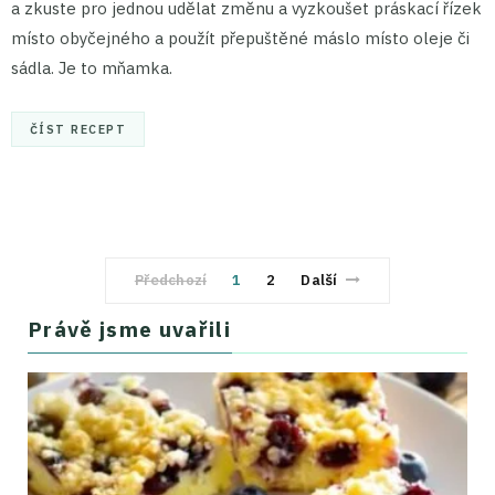
a zkuste pro jednou udělat změnu a vyzkoušet práskací řízek
místo obyčejného a použít přepuštěné máslo místo oleje či
sádla. Je to mňamka.
ČÍST RECEPT
Předchozí
1
2
Další
Právě jsme uvařili