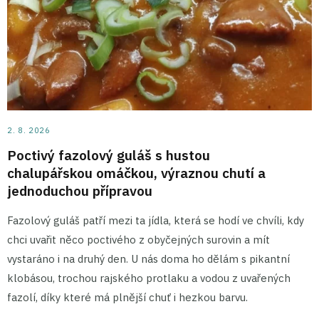
2. 8. 2026
Poctivý fazolový guláš s hustou
chalupářskou omáčkou, výraznou chutí a
jednoduchou přípravou
Fazolový guláš patří mezi ta jídla, která se hodí ve chvíli, kdy
chci uvařit něco poctivého z obyčejných surovin a mít
vystaráno i na druhý den. U nás doma ho dělám s pikantní
klobásou, trochou rajského protlaku a vodou z uvařených
fazolí, díky které má plnější chuť i hezkou barvu.