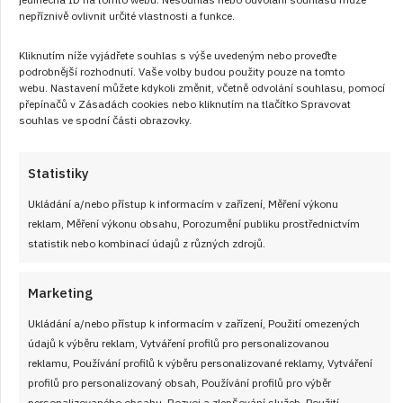
nepříznivě ovlivnit určité vlastnosti a funkce.
Kliknutím níže vyjádřete souhlas s výše uvedeným nebo proveďte
podrobnější rozhodnutí. Vaše volby budou použity pouze na tomto
webu. Nastavení můžete kdykoli změnit, včetně odvolání souhlasu, pomocí
přepínačů v Zásadách cookies nebo kliknutím na tlačítko Spravovat
souhlas ve spodní části obrazovky.
Statistiky
Ukládání a/nebo přístup k informacím v zařízení, Měření výkonu
7. 2. 2026
reklam, Měření výkonu obsahu, Porozumění publiku prostřednictvím
Staročeská černá omáčka: Recept na
statistik nebo kombinací údajů z různých zdrojů.
sladký přeliv, který se dříve podával k
vánočce
Marketing
Ukládání a/nebo přístup k informacím v zařízení, Použití omezených
Černá omáčka je tradiční vánoční jídlo, na které se dnes
údajů k výběru reklam, Vytváření profilů pro personalizovanou
trochu zapomíná. Obnovte v tomto receptu s námi
reklamu, Používání profilů k výběru personalizované reklamy, Vytváření
staročeskou tradici, která stojí za to.
profilů pro personalizovaný obsah, Používání profilů pro výběr
personalizovaného obsahu, Rozvoj a zlepšování služeb, Použití