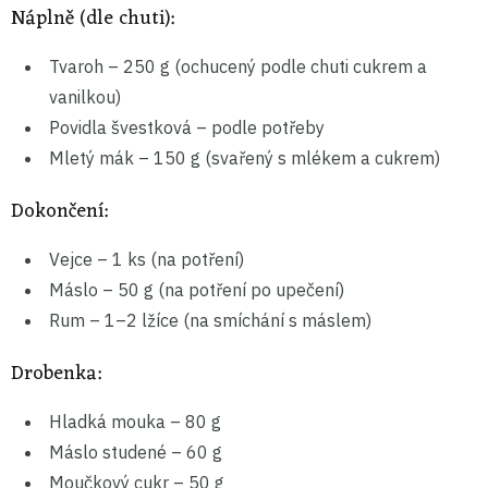
Náplně (dle chuti):
Tvaroh – 250 g (ochucený podle chuti cukrem a
vanilkou)
Povidla švestková – podle potřeby
Mletý mák – 150 g (svařený s mlékem a cukrem)
Dokončení:
Vejce – 1 ks (na potření)
Máslo – 50 g (na potření po upečení)
Rum – 1–2 lžíce (na smíchání s máslem)
Drobenka:
Hladká mouka – 80 g
Máslo studené – 60 g
Moučkový cukr – 50 g