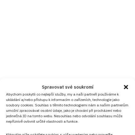
Spravovat své soukromí
Abychom poskytli co nejlepší služby, my a naši partneři používáme k
ukládání a/nebo přístupu k informacím o zařízeních, technologie jako
soubory cookies. Souhlas s těmito technologiemi nám a našim partnerům
umožní zpracovávat osobní údaje, jako je chování při procházení nebo
jedinečná ID na tomto webu. Nesouhlas nebo odvolání souhlasu může
nepříznivě ovlivnit určité vlastnosti a funkce.
Kliknutím níže vyjádřete souhlas s výše uvedeným nebo proveďte