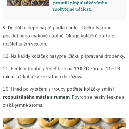
pro stůl plný sladké vůně a
neobyčejné události
9. Do důlku dejte náplň podle chuti — lžičku tvarohu,
povidel nebo makové náplně. Okraje koláčků potřete
rozšlehaným vejcem.
10. Na každý koláček nasypte lžičku připravené drobenky.
11. Pečte v troubě předehřáté na
170 °C
zhruba 15–18
minut, až koláčky zezlátnou do růžova.
10. Hned po vytažení z trouby potřete koláčky směsí
rozpuštěného másla s rumem
. Povrch se hezky leskne a
získá jemné aroma.