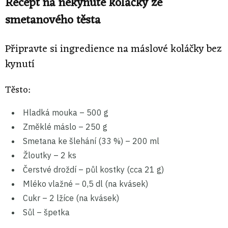
Recept na nekynuté koláčky ze
smetanového těsta
Připravte si ingredience na máslové koláčky bez
kynutí
Těsto:
Hladká mouka – 500 g
Změklé máslo – 250 g
Smetana ke šlehání (33 %) – 200 ml
Žloutky – 2 ks
Čerstvé droždí – půl kostky (cca 21 g)
Mléko vlažné – 0,5 dl (na kvásek)
Cukr – 2 lžíce (na kvásek)
Sůl – špetka