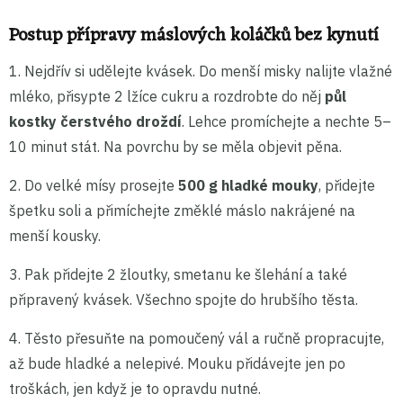
Postup přípravy máslových koláčků bez kynutí
1. Nejdřív si udělejte kvásek. Do menší misky nalijte vlažné
mléko, přisypte 2 lžíce cukru a rozdrobte do něj
půl
kostky čerstvého droždí
. Lehce promíchejte a nechte 5–
10 minut stát. Na povrchu by se měla objevit pěna.
2. Do velké mísy prosejte
500 g hladké mouky
, přidejte
špetku soli a přimíchejte změklé máslo nakrájené na
menší kousky.
3. Pak přidejte 2 žloutky, smetanu ke šlehání a také
připravený kvásek. Všechno spojte do hrubšího těsta.
4. Těsto přesuňte na pomoučený vál a ručně propracujte,
až bude hladké a nelepivé. Mouku přidávejte jen po
troškách, jen když je to opravdu nutné.