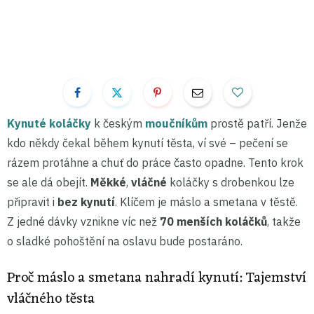
Kynuté koláčky
k českým
moučníkům
prostě patří. Jenže
kdo někdy čekal během kynutí těsta, ví své – pečení se
rázem protáhne a chuť do práce často opadne. Tento krok
se ale dá obejít.
Měkké
,
vláčné
koláčky s drobenkou lze
připravit i
bez kynutí
. Klíčem je máslo a smetana v těstě.
Z jedné dávky vznikne víc než
70 menších koláčků
, takže
o sladké pohoštění na oslavu bude postaráno.
Proč máslo a smetana nahradí kynutí: Tajemství
vláčného těsta