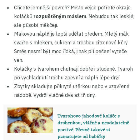
Chcete jemnější povrch? Místo vejce potřete okraje
koláčků
rozpuštěným máslem
. Nebudou tak lesklé,
ale působí měkčeji.
Makovou náplň je lepší udělat předem. Mletý mák
svařte s mlékem, cukrem a trochou citronové kůry.
Směs nesmí být moc řídká, jinak při pečení vyteče
ven.
Koláčky s tvarohem chutnají dobře i studené. Tvaroh
po vychladnutí trochu zpevní a náplň lépe drží.
Zbytky skladujte přikryté utěrkou nebo v uzavřené
nádobě. Vydrží vláčné dva až tři dny.
Tvarohovo-jahodové koláče s
drobenkou, vláčné a neodolatelně
poctivé. Přesně takové si
pamatujete od babičky