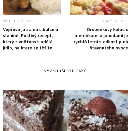
PŘEDCHOZÍ RECEPT
DALŠÍ RECEPT
Vepřová játra na cibulce a
Drobenkový koláč s
slanině: Poctivý recept,
meruňkami a jahodami je
který z vnitřností udělá
rychlá letní sladkost plná
jídlo, na které se těšíte
šťavnatého ovoce
VYZKOUŠEJTE TAKÉ