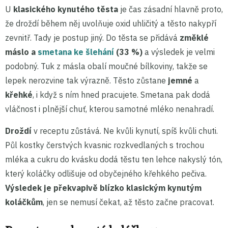
U
klasického kynutého těsta
je čas zásadní hlavně proto,
že droždí během něj uvolňuje oxid uhličitý a těsto nakypří
zevnitř. Tady je postup jiný. Do těsta se přidává
změklé
máslo a
smetana ke šlehání
(33 %)
a výsledek je velmi
podobný. Tuk z másla obalí moučné bílkoviny, takže se
lepek nerozvine tak výrazně. Těsto zůstane
jemné
a
křehké
, i když s ním hned pracujete. Smetana pak dodá
vláčnost i plnější chuť, kterou samotné mléko nenahradí.
Droždí
v receptu zůstává. Ne kvůli kynutí, spíš kvůli chuti.
Půl kostky čerstvých kvasnic rozkvedlaných s trochou
mléka a cukru do kvásku dodá těstu ten lehce nakyslý tón,
který koláčky odlišuje od obyčejného křehkého pečiva.
Výsledek je překvapivě blízko klasickým kynutým
koláčkům
, jen se nemusí čekat, až těsto začne pracovat.