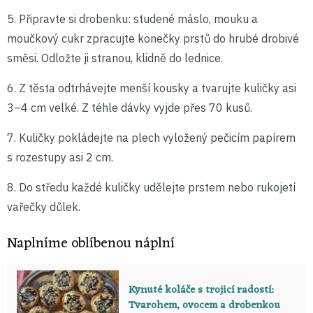
5. Připravte si drobenku: studené máslo, mouku a
moučkový cukr zpracujte konečky prstů do hrubé drobivé
směsi. Odložte ji stranou, klidně do lednice.
6. Z těsta odtrhávejte menší kousky a tvarujte kuličky asi
3–4 cm velké. Z téhle dávky vyjde přes 70 kusů.
7. Kuličky pokládejte na plech vyložený pečicím papírem
s rozestupy asi 2 cm.
8. Do středu každé kuličky udělejte prstem nebo rukojetí
vařečky důlek.
Naplníme oblíbenou náplní
Kynuté koláče s trojicí radostí:
Tvarohem, ovocem a drobenkou