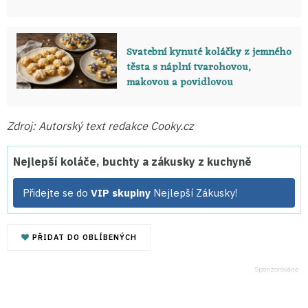
Svatební kynuté koláčky z jemného
těsta s náplní tvarohovou,
makovou a povidlovou
Zdroj: Autorský text redakce Cooky.cz
Nejlepší koláče, buchty a zákusky z kuchyně
Přidejte se do
VIP skupiny
Nejlepší Zákusky!
PŘIDAT DO OBLÍBENÝCH