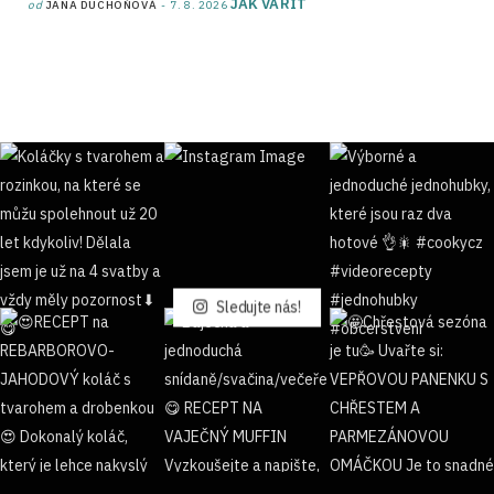
JAK VAŘIT
od
JANA DUCHOŇOVÁ
7. 8. 2026
Sledujte nás!