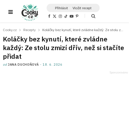
Přihlásit
Vložit recept
F
X
I
T
Y
P
a
(
n
i
o
i
c
T
s
k
u
n
e
w
t
T
T
t
Cooky.cz
Recepty
Koláčky bez kynutí, které zvládne každý: Ze stolu zmizí dřív, než si stačíte přidat
b
i
a
o
u
e
o
t
g
k
b
r
Koláčky bez kynutí, které zvládne
o
t
r
e
e
k
e
a
s
každý: Ze stolu zmizí dřív, než si stačíte
r
m
t
)
přidat
od
JANA DUCHOŇOVÁ
18. 6. 2026