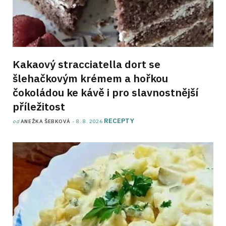
Kakaový stracciatella dort se
šlehačkovým krémem a hořkou
čokoládou ke kávě i pro slavnostnější
příležitost
RECEPTY
od
ANEŽKA ŠEBKOVÁ
8. 8. 2026