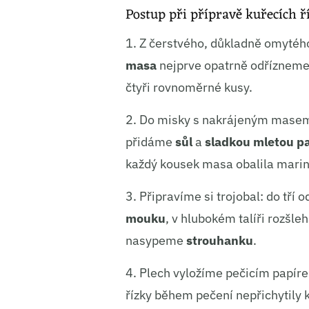
Postup při přípravě kuřecích ř
1. Z čerstvého, důkladně omyté
masa
nejprve opatrně odřízneme v
čtyři rovnoměrné kusy.
2. Do misky s nakrájeným mase
přidáme
sůl
a
sladkou mletou p
každý kousek masa obalila marin
3. Připravíme si trojobal: do tří
mouku
, v hlubokém talíři rozšl
nasypeme
strouhanku
.
4. Plech vyložíme pečicím papír
řízky během pečení nepřichytily 