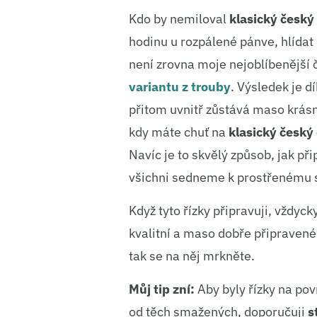
Kdo by nemiloval
klasický český
hodinu u rozpálené pánve, hlídat p
není zrovna moje nejoblíbenější 
variantu z trouby
. Výsledek je d
přitom uvnitř zůstává maso krás
kdy máte chuť na
klasický český
Navíc je to skvělý způsob, jak př
všichni sedneme k prostřenému s
Když tyto řízky připravuji, vždyc
kvalitní a maso dobře připravené
tak se na něj mrkněte.
Můj tip zní:
Aby byly řízky na pov
od těch smažených, doporučuji
s