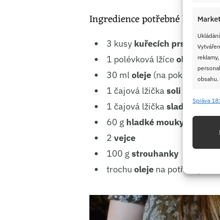
Ingredience potřebné k přípra
Market
Ukládání
3 kusy
kuřecích prsních říz
Vytvářen
1 polévková lžíce
oleje
(do m
reklamy,
personal
30 ml
oleje
(na pokapání)
obsahu.
1 čajová lžička
soli
Správa 18
1 čajová lžička
sladké mleté
Funkc
60 g
hladké mouky
Přiřazov
Identifi
2
vejce
100 g
strouhanky
Použív
trochu
oleje
na potření plec
základ
Zajišt
odstra