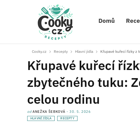
Domů
Rece
Cooky.cz
Recepty
Hlavní jídla
Křupavé kuřecí řízky z 
Křupavé kuřecí řízk
zbytečného tuku: Zd
celou rodinu
od
ANEŽKA ŠEBKOVÁ
30. 5. 2026
HLAVNÍ JÍDLA
RECEPTY