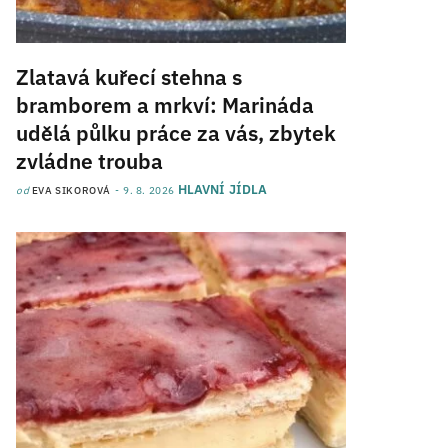
Zlatavá kuřecí stehna s
bramborem a mrkví: Marináda
udělá půlku práce za vás, zbytek
zvládne trouba
HLAVNÍ JÍDLA
od
EVA SIKOROVÁ
9. 8. 2026