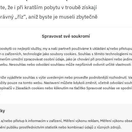
te, že i při kratším pobytu v troubě získají
rávný „říz“, aniž byste je museli zbytečně
Spravovat své soukromí
ené v troubě
skytli co nejlepší služby, my a naši partneři používáme k ukládání a/nebo přístupu
 o zařízeních, technologie jako soubory cookies. Souhlas s těmito technologiemi n
snadnou přípravu na jednom plechu. Postup
nerům umožní zpracovávat osobní údaje, jako je chování při procházení nebo jedin
ebu. Nesouhlas nebo odvolání souhlasu může nepříznivě ovlivnit určité vlastnosti 
u metodu, která díky následnému pečení v
í rozměr.
 níže vyjádřete souhlas s výše uvedeným nebo proveďte podrobnější rozhodnutí. Va
žity pouze na tomto webu. Nastavení můžete kdykoli změnit, včetně odvolání souh
pínačů v Zásadách cookies nebo kliknutím na tlačítko Spravovat souhlas ve spodní 
inut
.
20 minut
iky
ut
 a/nebo přístup k informacím v zařízení, Měření výkonu reklam, Měření výkonu obs
ní publiku prostřednictvím statistik nebo kombinací údajů z různých zdrojů.