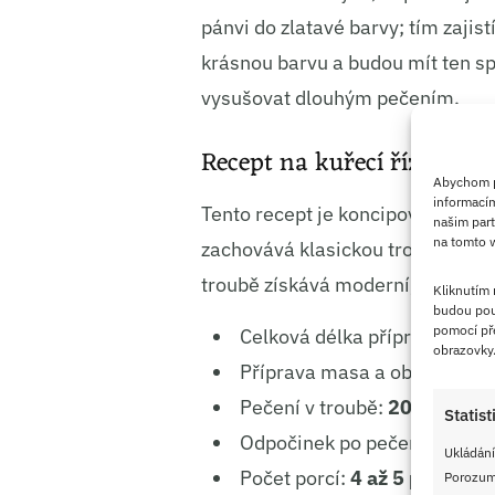
pánvi do zlatavé barvy; tím zajistí
krásnou barvu a budou mít ten sp
vysušovat dlouhým pečením.
Recept na kuřecí řízky peč
Abychom po
informacím
Tento recept je koncipován pro 
našim part
na tomto w
zachovává klasickou trojobalovo
troubě získává moderní, zdravějš
Kliknutím
budou pou
pomocí pře
Celková délka přípravy:
45 m
obrazovky
Příprava masa a obalování:
Pečení v troubě:
20 minut
Statist
Odpočinek po pečení:
5 min
Ukládání
Počet porcí:
4 až 5 porcí
Porozumě