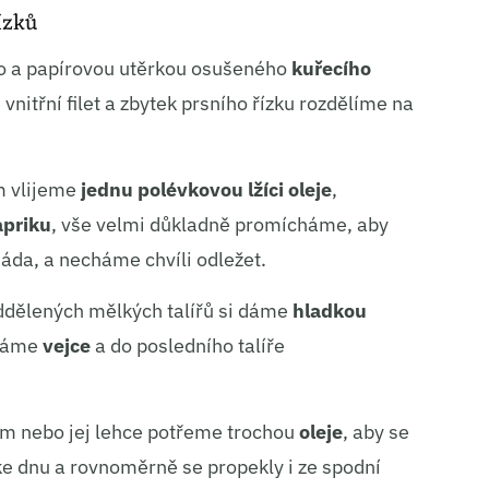
ízků
ho a papírovou utěrkou osušeného
kuřecího
nitřní filet a zbytek prsního řízku rozdělíme na
m vlijeme
jednu polévkovou lžíci oleje
,
apriku
, vše velmi důkladně promícháme, aby
áda, a necháme chvíli odležet.
 oddělených mělkých talířů si dáme
hladkou
eháme
vejce
a do posledního talíře
em nebo jej lehce potřeme trochou
oleje
, aby se
ke dnu a rovnoměrně se propekly i ze spodní