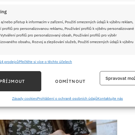
vě kuřecích řízků
ing
 a/nebo přístup k informacím v zařízení, Použití omezených údajů k výběru reklam,
ků
(bez kosti a kůže)
í profilů pro personalizovanou reklamu, Používání profilů k výběru personalizované
arinády)
 Vytváření profilů pro personalizovaný obsah, Používání profilů pro výběr
izovaného obsahu, Rozvoj a zlepšování služeb, Použití omezených údajů k výběru
14 prodejců
Přečtěte si více o těchto účelech
 papriky
e
Vždy
ání a kombinování údajů z jiných zdrojů údajů, Propojení různých zařízení,
Spravovat mož
PŘÍJMOUT
ODMÍTNOUT
kace zařízení na základě automaticky přenášených informací.
ání přesných údajů o zeměpisné poloze, Identifikace zařízení na
Zásady cookies
Prohlášení o ochraně osobních údajů
Kontaktujte nás
hu
ě aktivně vyžádaných informací.
ění bezpečnosti, předcházení a zjišťování podvodů a
ňování chyb, Poskytování a zobrazování reklamy a obsahu,
Vždy