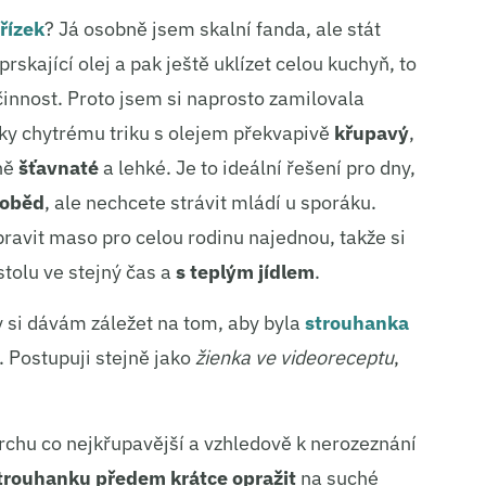
řízek
? Já osobně jsem skalní fanda, ale stát
rskající olej a pak ještě uklízet celou kuchyň, to
činnost. Proto jsem si naprosto zamilovala
íky chytrému triku s olejem překvapivě
křupavý
,
ně
šťavnaté
a lehké. Je to ideální řešení pro dny,
 oběd
, ale nechcete strávit mládí u sporáku.
ipravit maso pro celou rodinu najednou, takže si
tolu ve stejný čas a
s teplým jídlem
.
ky si dávám záležet na tom, aby byla
strouhanka
. Postupuji stejně jako
žienka ve videoreceptu
,
rchu co nejkřupavější a vzhledově k nerozeznání
trouhanku předem krátce opražit
na suché