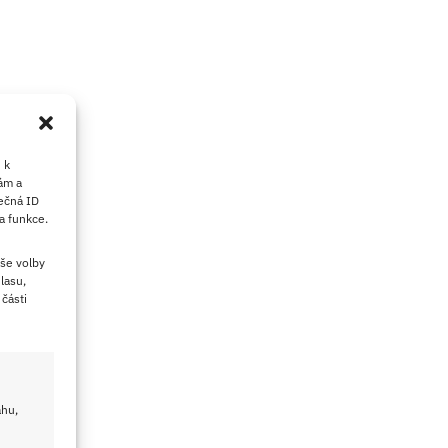
 k
ám a
ečná ID
a funkce.
še volby
lasu,
části
ahu,