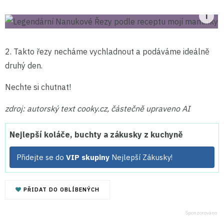
2. Takto řezy necháme vychladnout a podáváme ideálně
druhý den.
Nechte si chutnat!
zdroj: autorský text cooky.cz, částečně upraveno AI
Nejlepší koláče, buchty a zákusky z kuchyně
Přidejte se do
VIP skupiny
Nejlepší Zákusky!
PŘIDAT DO OBLÍBENÝCH