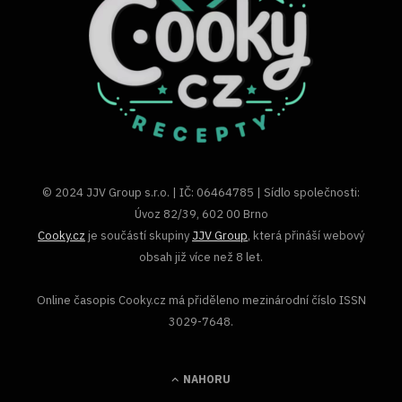
© 2024 JJV Group s.r.o. | IČ: 06464785 | Sídlo společnosti:
Úvoz 82/39, 602 00 Brno
Cooky.cz
je součástí skupiny
JJV Group
, která přináší webový
obsah již více než 8 let.
Online časopis Cooky.cz má přiděleno mezinárodní číslo ISSN
3029-7648.
NAHORU