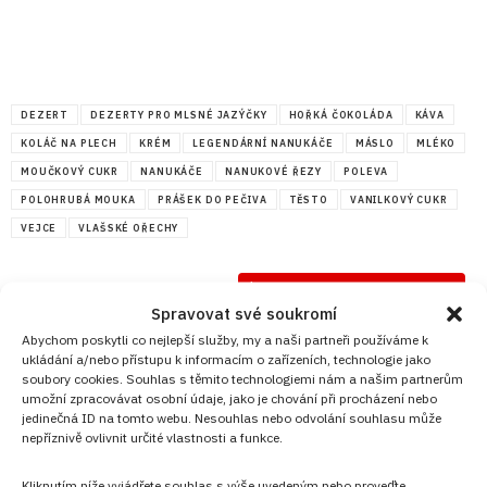
DEZERT
DEZERTY PRO MLSNÉ JAZÝČKY
HOŘKÁ ČOKOLÁDA
KÁVA
KOLÁČ NA PLECH
KRÉM
LEGENDÁRNÍ NANUKÁČE
MÁSLO
MLÉKO
MOUČKOVÝ CUKR
NANUKÁČE
NANUKOVÉ ŘEZY
POLEVA
POLOHRUBÁ MOUKA
PRÁŠEK DO PEČIVA
TĚSTO
VANILKOVÝ CUKR
VEJCE
VLAŠSKÉ OŘECHY
Diskuze
Spravovat své soukromí
G
Sdílet na FB
Přidat do Google News
Abychom poskytli co nejlepší služby, my a naši partneři používáme k
ukládání a/nebo přístupu k informacím o zařízeních, technologie jako
soubory cookies. Souhlas s těmito technologiemi nám a našim partnerům
umožní zpracovávat osobní údaje, jako je chování při procházení nebo
jedinečná ID na tomto webu. Nesouhlas nebo odvolání souhlasu může
nepříznivě ovlivnit určité vlastnosti a funkce.
Kliknutím níže vyjádřete souhlas s výše uvedeným nebo proveďte