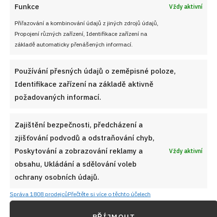
Funkce
Vždy aktivní
Přiřazování a kombinování údajů z jiných zdrojů údajů,
Propojení různých zařízení, Identifikace zařízení na
základě automaticky přenášených informací.
PŘEDCHOZÍ RECEPT
DALŠÍ RECEPT
Používání přesných údajů o zeměpisné poloze,
Banánový nepečený dezert
Šťavnaté Sedlácké kuře na
Identifikace zařízení na základě aktivně
se dvěma druhy
zelenině s pikantní chilli
požadovaných informací.
pudinkových krémů
omáčkou z jednoho hrnce
Zajištění bezpečnosti, předcházení a
VYZKOUŠEJTE TAKÉ
zjišťování podvodů a odstraňování chyb,
Poskytování a zobrazování reklamy a
Vždy aktivní
obsahu, Ukládání a sdělování voleb
ochrany osobních údajů.
Správa 1808 prodejců
Přečtěte si více o těchto účelech
PŘÍJMOUT