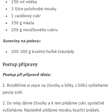
250 ml mléka
3 lžíce polohrubé mouky
1 vanilkový cukr
250 g másla
200 g moučkového cukru
Suroviny na polevu:
200-300 g kvalitní hořké čokolády
Postup přípravy
Postup při přípravě těsta:
1. Rozdělíme si vejce na žloutky a bílky, z bílků vyšleháme
pevný sníh.
2. Do mísy dáme žloutky a k nim přidáme cukr, společně
vyšleháme. Následně přidáme mouku, kypřící prášek,