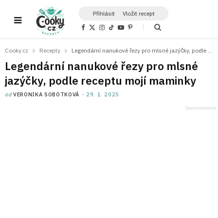
Přihlásit
Vložit recept
F
X
I
T
Y
P
a
(
n
i
o
i
c
T
s
k
u
n
e
w
t
T
T
t
Cooky.cz
Recepty
Legendární nanukové řezy pro mlsné jazýčky, podle receptu mojí maminky
b
i
a
o
u
e
o
t
g
k
b
r
Legendární nanukové řezy pro mlsné
o
t
r
e
e
k
e
a
s
jazýčky, podle receptu mojí maminky
r
m
t
)
od
VERONIKA SOBOTKOVÁ
29. 1. 2025