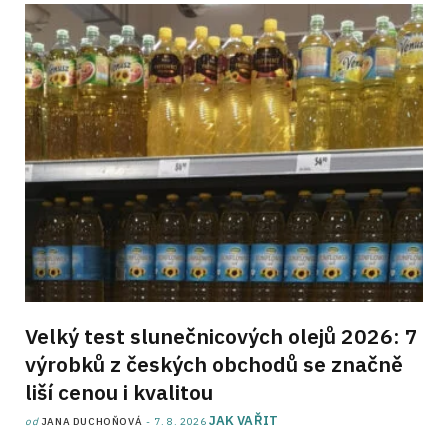
Velký test slunečnicových olejů 2026: 7
výrobků z českých obchodů se značně
liší cenou i kvalitou
JAK VAŘIT
od
JANA DUCHOŇOVÁ
7. 8. 2026