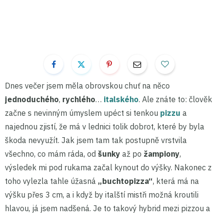
Dnes večer jsem měla obrovskou chuť na něco
jednoduchého
,
rychlého
…
italského
. Ale znáte to: člověk
začne s nevinným úmyslem upéct si tenkou
pizzu
a
najednou zjistí, že má v lednici tolik dobrot, které by byla
škoda nevyužít. Jak jsem tam tak postupně vrstvila
všechno, co mám ráda, od
šunky
až po
žampiony
,
výsledek mi pod rukama začal kynout do výšky. Nakonec z
toho vylezla tahle úžasná
„buchtopizza“
, která má na
výšku přes 3 cm, a i když by italští mistři možná kroutili
hlavou, já jsem nadšená. Je to takový hybrid mezi pizzou a