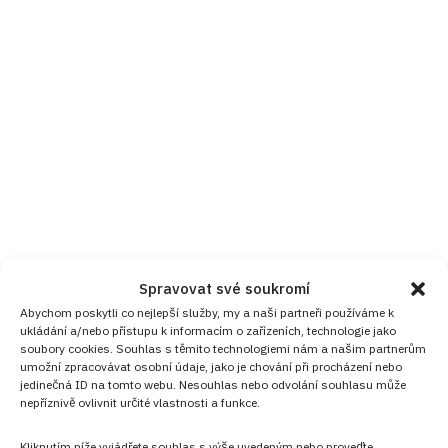
Spravovat své soukromí
Abychom poskytli co nejlepší služby, my a naši partneři používáme k
ukládání a/nebo přístupu k informacím o zařízeních, technologie jako
soubory cookies. Souhlas s těmito technologiemi nám a našim partnerům
umožní zpracovávat osobní údaje, jako je chování při procházení nebo
jedinečná ID na tomto webu. Nesouhlas nebo odvolání souhlasu může
nepříznivě ovlivnit určité vlastnosti a funkce.
Kliknutím níže vyjádřete souhlas s výše uvedeným nebo proveďte