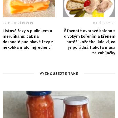
PŘEDCHOZÍ RECEPT
DALŠÍ RECEPT
Listové řezy s pudinkem a
Šťavnaté ovarové koleno s
meruňkami: Jak na
divokým kořením a křenem
dokonalé pudinkové řezy z
potěší každého, kdo ví, co
několika málo ingrediencí
je pořádná flákota masa
ze zabíjačky
VYZKOUŠEJTE TAKÉ