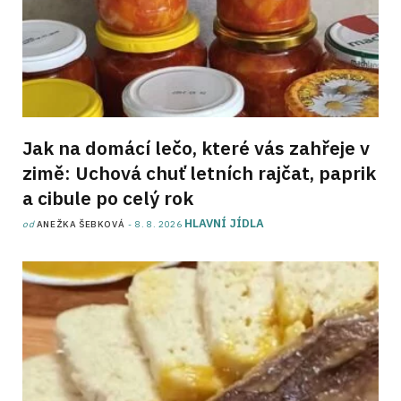
Jak na domácí lečo, které vás zahřeje v
zimě: Uchová chuť letních rajčat, paprik
a cibule po celý rok
HLAVNÍ JÍDLA
od
ANEŽKA ŠEBKOVÁ
8. 8. 2026