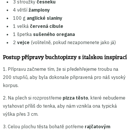
3 stroužky
česneku
4 větší
žampiony
100 g
anglické slaniny
1 velká
červená cibule
1 špetka
sušeného oregana
2
vejce
(volitelně, pokud nezapomenete jako já)
Postup přípravy buchtopizzy s italskou inspirací
1. Přípravu začneme tím, že si předehřejeme troubu na
200 stupňů, aby byla dokonale připravená pro náš vysoký
korpus.
2. Na plech si rozprostřeme
pizza těsto
, které nebudeme
vytahovat příliš do tenka, aby nám vznikla ona typická
výška přes 3 cm.
3. Celou plochu těsta bohatě potřeme
rajčatovým