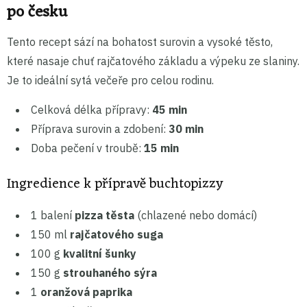
po česku
Tento recept sází na bohatost surovin a vysoké těsto,
které nasaje chuť rajčatového základu a výpeku ze slaniny.
Je to ideální sytá večeře pro celou rodinu.
Celková délka přípravy:
45 min
Příprava surovin a zdobení:
30 min
Doba pečení v troubě:
15 min
Ingredience k přípravě buchtopizzy
1 balení
pizza těsta
(chlazené nebo domácí)
150 ml
rajčatového suga
100 g
kvalitní šunky
150 g
strouhaného sýra
1
oranžová paprika