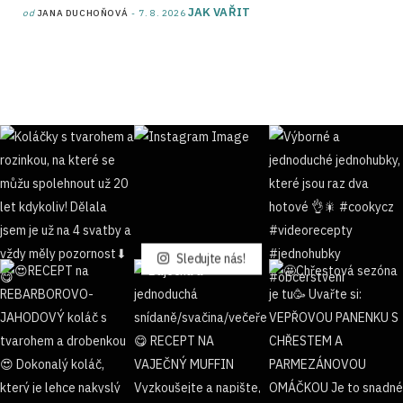
JAK VAŘIT
od
JANA DUCHOŇOVÁ
7. 8. 2026
Sledujte nás!