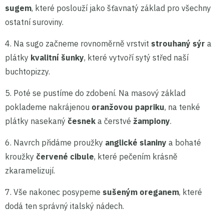
sugem
, které poslouží jako šťavnatý základ pro všechny
ostatní suroviny.
4. Na sugo začneme rovnoměrně vrstvit
strouhaný sýr
a
plátky
kvalitní šunky
, které vytvoří sytý střed naší
buchtopizzy.
5. Poté se pustíme do zdobení. Na masový základ
poklademe nakrájenou
oranžovou papriku
, na tenké
plátky nasekaný
česnek
a čerstvé
žampiony
.
6. Navrch přidáme proužky
anglické slaniny
a bohaté
kroužky
červené cibule
, které pečením krásně
zkaramelizují.
7. Vše nakonec posypeme
sušeným oreganem
, které
dodá ten správný italský nádech.