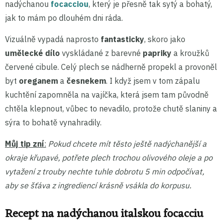
nadýchanou
focacciou
, který je přesně tak sytý a bohatý,
jak to mám po dlouhém dni ráda.
Vizuálně vypadá naprosto
fantasticky
, skoro jako
umělecké dílo
vyskládané z barevné
papriky
a kroužků
červené cibule. Celý plech se nádherně propekl a provoněl
byt
oreganem
a
česnekem
. I když jsem v tom zápalu
kuchtění zapomněla na vajíčka, která jsem tam původně
chtěla klepnout, vůbec to nevadilo, protože chutě slaniny a
sýra to bohatě vynahradily.
Můj tip zní
:
Pokud chcete mít těsto ještě nadýchanější a
okraje křupavé, potřete plech trochou olivového oleje a po
vytažení z trouby nechte tuhle dobrotu 5 min odpočívat,
aby se šťáva z ingrediencí krásně vsákla do korpusu.
Recept na nadýchanou italskou focacciu