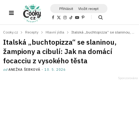
Přihlásit
Vložit recept
F
X
I
T
Y
P
a
(
n
i
o
i
c
T
s
k
u
n
e
w
t
T
T
t
Cooky.cz
Recepty
Hlavní jídla
Italská „buchtopizza“ se slaninou, žampiony a cibulí: Jak na domácí focacciu z vysokého těsta
b
i
a
o
u
e
o
t
g
k
b
r
Italská „buchtopizza“ se slaninou,
o
t
r
e
e
k
e
a
s
žampiony a cibulí: Jak na domácí
r
m
t
)
focacciu z vysokého těsta
od
ANEŽKA ŠEBKOVÁ
10. 5. 2026