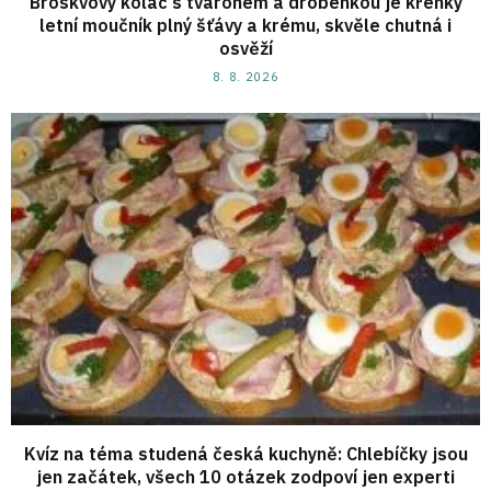
Broskvový koláč s tvarohem a drobenkou je křehký
letní moučník plný šťávy a krému, skvěle chutná i
osvěží
8. 8. 2026
Kvíz na téma studená česká kuchyně: Chlebíčky jsou
jen začátek, všech 10 otázek zodpoví jen experti