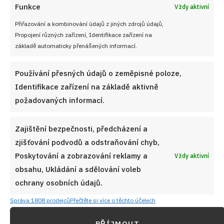
Funkce
ANGLICKÁ SLANINA
BUCHTOPIZZA
ČERVENÁ CIBULE
ČESNEK
Vždy aktivní
ČESNEK
DOMÁCÍ VAŘENÍ
FOCACCIA
ITALSKÁ KUCHYNĚ
PAPRIKA
Přiřazování a kombinování údajů z jiných zdrojů údajů,
PEČENÍ
PIZZA
PIZZA TĚSTO
RAJČATOVÉ SUGO
Propojení různých zařízení, Identifikace zařízení na
RAJČATOVÝ ZÁKLAD
RODINNÁ VEČEŘE
RYCHLÉ RECEPTY
základě automaticky přenášených informací.
SEZÓNNÍ INGREDIENCE
SLANÁ BUCHTA
SLANINA
STROUHANÝ SÝR
ŠUNKA
SUŠENÉ OREGANO
SÝROVÉ POKRMY
VEJCE
Používání přesných údajů o zeměpisné poloze,
VYSOKÉ TĚSTO
ŽAMPION
ŽAMPIONY
Identifikace zařízení na základě aktivně
požadovaných informací.
Diskuze
G
Sdílet na FB
Přidat do Google News
Zajištění bezpečnosti, předcházení a
zjišťování podvodů a odstraňování chyb,
Poskytování a zobrazování reklamy a
Vždy aktivní
obsahu, Ukládání a sdělování voleb
ochrany osobních údajů.
Správa 1808 prodejců
Přečtěte si více o těchto účelech
PŘÍJMOUT