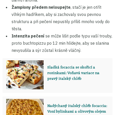
barvu i aroma.
Žampiony předem neloupejte
, stačí je jen otřít
vlhkým hadříkem, aby si zachovaly svou pevnou
strukturu a při pečení nepustily příliš mnoho vody do
těsta.
Intenzita pečení
se může lišit podle typu vaší trouby,
proto buchtopizzu po 12 min hlídejte, aby se slanina
nevysušila a sýr zůstal krásně vláčný.
Sladká focaccia se skořicí a
rozinkami: Voňavá variace na
pravý italský chléb
Nadýchaný italský chléb focaccia:
Voní bylinkami a olivovým olejem