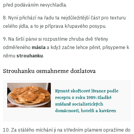
před podáváním nevychladla.
8. Nyní přichází na řadu ta nejdůležitější část pro texturu
celého jídla, a to je příprava křupavého posypu.
9. Na širší pánvi si rozpustíme zhruba dvě třetiny
odměřeného
másla
a když začne lehce pěnit, přisypeme k
němu
strouhanku
.
Strouhanku osmahneme dozlatova
Kynuté skořicové lívance podle
receptu z roku 1989: Sladké
snídaně socialistických
domácností, hotelů a kaváren
10. Za stálého míchání ji na středním plameni opražíme do