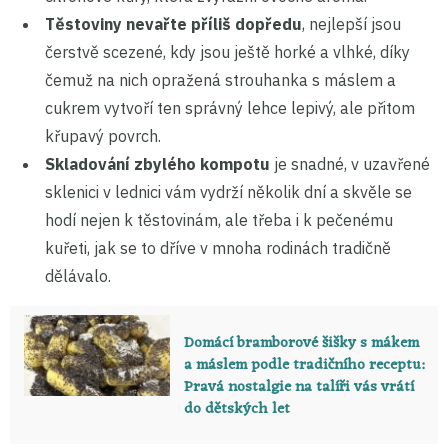
Těstoviny nevařte příliš dopředu
, nejlepší jsou
čerstvě scezené, kdy jsou ještě horké a vlhké, díky
čemuž na nich opražená strouhanka s máslem a
cukrem vytvoří ten správný lehce lepivý, ale přitom
křupavý povrch.
Skladování zbylého kompotu
je snadné, v uzavřené
sklenici v lednici vám vydrží několik dní a skvěle se
hodí nejen k těstovinám, ale třeba i k pečenému
kuřeti, jak se to dříve v mnoha rodinách tradičně
dělávalo.
Domácí bramborové šišky s mákem
a máslem podle tradičního receptu:
Pravá nostalgie na talíři vás vrátí
do dětských let