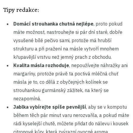
Tipy redakce:
Domácí strouhanka chutná nejlépe
, proto pokud
máte možnost, nastrouhejte si pár dní staré, dobře
vysušené bílé pečivo sami, protože má hrubší
strukturu a při pražení na másle vytvoří mnohem
křupavější vrstvu než jemný prach z obchodu.
Kvalita másla rozhoduje
, nepoužívejte náhražky ani
margaríny, protože právě ta poctivá mléčná chuť
másla je to, co dělá z obyčejných kolínek se
strouhankou gurmánský zážitek, na který se
nezapomíná.
Jablka vybírejte spíše pevnější
, aby se v kompotu
během těch pár minut varu nerozvařila, a pokud máte
rádi kyselejší chutě, můžete přidat do nálevu i kousek
citronové kůry, která zvýrazní ovocné aroma.