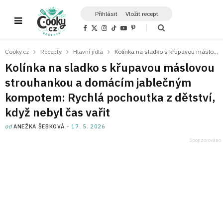
Přihlásit
Vložit recept
F
X
I
T
Y
P
a
(
n
i
o
i
c
T
s
k
u
n
e
w
t
T
T
t
Cooky.cz
Recepty
Hlavní jídla
Kolínka na sladko s křupavou máslovou strouhankou a domácím jablečným kompotem: Rychlá pochoutka z dětství, když nebyl čas vařit
b
i
a
o
u
e
o
t
g
k
b
r
Kolínka na sladko s křupavou máslovou
o
t
r
e
e
k
e
a
s
strouhankou a domácím jablečným
r
m
t
)
kompotem: Rychlá pochoutka z dětství,
když nebyl čas vařit
od
ANEŽKA ŠEBKOVÁ
17. 5. 2026