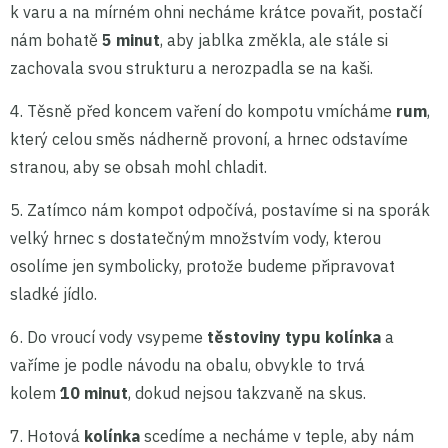
k varu a na mírném ohni necháme krátce povařit, postačí
nám bohatě
5 minut
, aby jablka změkla, ale stále si
zachovala svou strukturu a nerozpadla se na kaši.
4. Těsně před koncem vaření do kompotu vmícháme
rum
,
který celou směs nádherně provoní, a hrnec odstavíme
stranou, aby se obsah mohl chladit.
5. Zatímco nám kompot odpočívá, postavíme si na sporák
velký hrnec s dostatečným množstvím vody, kterou
osolíme jen symbolicky, protože budeme připravovat
sladké jídlo.
6. Do vroucí vody vsypeme
těstoviny typu kolínka
a
vaříme je podle návodu na obalu, obvykle to trvá
kolem
10 minut
, dokud nejsou takzvaně na skus.
7. Hotová
kolínka
scedíme a necháme v teple, aby nám