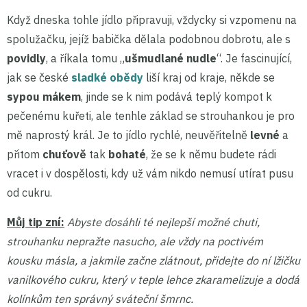
Když dneska tohle jídlo připravuji, vždycky si vzpomenu na
spolužačku, jejíž babička dělala podobnou dobrotu, ale s
povidly
, a říkala tomu „
ušmudlané nudle
“. Je fascinující,
jak se české
sladké obědy
liší kraj od kraje, někde se
sypou mákem
, jinde se k nim podává teplý kompot k
pečenému kuřeti, ale tenhle základ se strouhankou je pro
mě naprostý král. Je to jídlo rychlé, neuvěřitelně
levné
a
přitom
chuťově
tak
bohaté
, že se k němu budete rádi
vracet i v dospělosti, kdy už vám nikdo nemusí utírat pusu
od cukru.
Můj tip zní:
Abyste dosáhli té nejlepší možné chuti,
strouhanku nepražte nasucho, ale vždy na poctivém
kousku másla, a jakmile začne zlátnout, přidejte do ní lžičku
vanilkového cukru, který v teple lehce zkaramelizuje a dodá
kolínkům ten správný sváteční šmrnc.