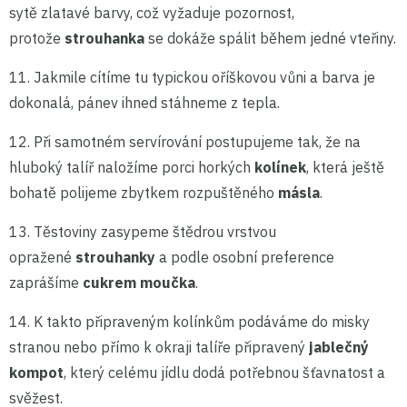
sytě zlatavé barvy, což vyžaduje pozornost,
protože
strouhanka
se dokáže spálit během jedné vteřiny.
11. Jakmile cítíme tu typickou oříškovou vůni a barva je
dokonalá, pánev ihned stáhneme z tepla.
12. Při samotném servírování postupujeme tak, že na
hluboký talíř naložíme porci horkých
kolínek
, která ještě
bohatě polijeme zbytkem rozpuštěného
másla
.
13. Těstoviny zasypeme štědrou vrstvou
opražené
strouhanky
a podle osobní preference
zaprášíme
cukrem moučka
.
14. K takto připraveným kolínkům podáváme do misky
stranou nebo přímo k okraji talíře připravený
jablečný
kompot
, který celému jídlu dodá potřebnou šťavnatost a
svěžest.