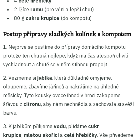
4
celé hřebíčky
2 lžíce
rumu
(pro vůni a lepší chuť)
80 g
cukru krupice
(do kompotu)
Postup přípravy sladkých kolínek s kompotem
1. Nejprve se pustíme do přípravy domácího kompotu,
protože ten chutná nejlépe, když má čas alespoň chvíli
vychladnout a chutě se v něm stihnou propojit.
2. Vezmeme si
jablka
, která důkladně omyjeme,
oloupeme, zbavíme jářinců a nakrájíme na úhledné
měsíčky. Tyto kousky ovoce ihned v hrnci zakapeme
šťávou z
citronu
, aby nám nezhnědla a zachovala si svěží
barvu.
3. K jablkům přilijeme
vodu
, přidáme
cukr
krupice
,
mletou skořici
a
celé hřebíčky
. Vše přivedeme