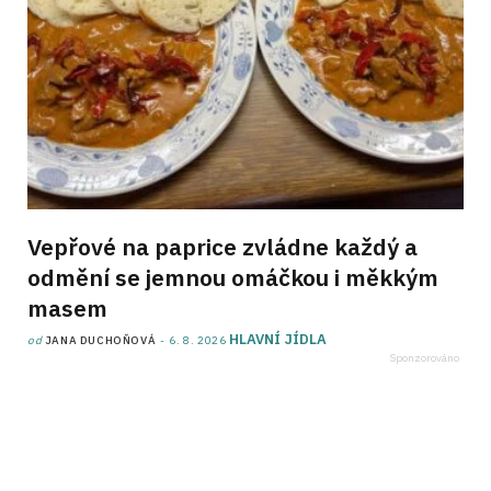
Vepřové na paprice zvládne každý a
odmění se jemnou omáčkou i měkkým
masem
HLAVNÍ JÍDLA
od
JANA DUCHOŇOVÁ
6. 8. 2026