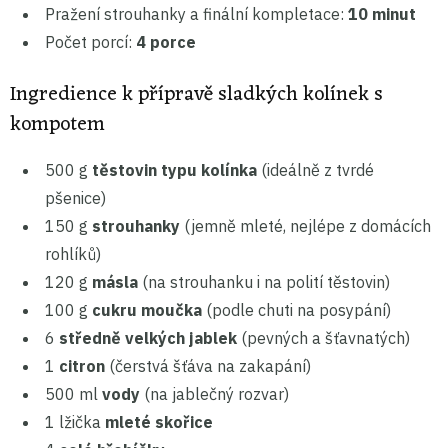
Pražení strouhanky a finální kompletace:
10 minut
Počet porcí:
4 porce
Ingredience k přípravě sladkých kolínek s
kompotem
500 g
těstovin typu kolínka
(ideálně z tvrdé
pšenice)
150 g
strouhanky
(jemně mleté, nejlépe z domácích
rohlíků)
120 g
másla
(na strouhanku i na polití těstovin)
100 g
cukru moučka
(podle chuti na posypání)
6
středně velkých jablek
(pevných a šťavnatých)
1
citron
(čerstvá šťáva na zakapání)
500 ml
vody
(na jablečný rozvar)
1 lžička
mleté skořice