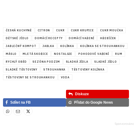
ČESKÁ KUCHYNĚ
CITRON
CUKR
CUKR KRUPICE
CUKR MOUČKA
DĚTSKÉ JÍDLO
DOMÁCÍ RECEPTY
DOMÁCÍ VAŘENÍ
HŘEBÍČEK
JABLEČNÝ KOMPOT
JABLKA
KOLÍNKA
KOLÍNKA SE STROUHANKOU
MÁSLO
MLETÁ SKOŘICE
NOSTALGIE
POHODOVÉ VAŘENÍ
RUM
RYCHLÝ OBĚD
SEZÓNA PODZIM
SLADKÁ JÍDLA
SLADKÉ JÍDLO
SLADKÉ TĚSTOVINY
STROUHANKA
TĚSTOVINY KOLÍNKA
TĚSTOVINY SE STROUHANKOU
VODA
Diskuze
G
Sdílet na FB
Přidat do Google News