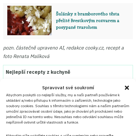
Šulánky z bramborového těsta
přelité švestkovým rozvarem a
posypané tvarohem
pozn. částečně upraveno AI, redakce cooky.cz, recept a
foto Renata Malíková
Nejlepší recepty z kuchyně
Přidejte se do
VIP skupiny
Nejlepší recepty z
Spravovat své soukromí
kuchyně!
Abychom poskytli co nejlepší služby, my a naši partneři používáme k
ukládání a/nebo přístupu k informacím o zařízeních, technologie jako
soubory cookies. Souhlas s těmito technologiemi nám a našim partnerům
umožní zpracovávat osobní údaje, jako je chování při procházení nebo
PŘIDAT DO OBLÍBENÝCH
jedinečná ID na tomto webu. Nesouhlas nebo odvolání souhlasu může
nepříznivě ovlivnit určité vlastnosti a funkce.
Kliknutím níže vyjádřete souhlas s výše uvedeným nebo proveďte