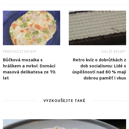
PŘEDCHOZÍ RECEPT
DALŠÍ RECEPT
Bůčková mozaika s
Retro kvíz o dobrůtkách z
hráškem a mrkví: Domácí
dob socialismu: Lidé s
masová delikatesa ze 70.
úspěšností nad 80 % mají
let
dobrou paměť i vkus
VYZKOUŠEJTE TAKÉ