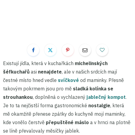
Existují jídla, která v kuchařkách
michelinských
šéfkuchařů
asi
nenajdete
, ale v našich srdcích mají
čestné místo hned vedle
svíčkové
od maminky. Přesně
takovým pokrmem jsou pro mě
sladká kolínka se
strouhankou
, doplněná o vychlazený
jablečný kompot
.
Je to ta nejčistší forma gastronomické
nostalgie
, která
mě okamžitě přenese zpátky do kuchyně mojí maminky,
kde vonělo čerstvě
přepuštěné máslo
a v hrnci na plotně
se líně převalovaly měsíčky jablek.