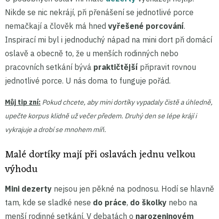
Nikde se nic nekrájí, při přenášení se jednotlivé porce
nemačkají a člověk má hned
vyřešené
porcování
.
Inspirací mi byl i jednoduchý nápad na mini dort při domácí
oslavě a obecně to, že u menších rodinných nebo
pracovních setkání bývá
praktičtější
připravit rovnou
jednotlivé porce. U nás doma to funguje pořád.
Můj tip zní:
Pokud chcete, aby mini dortíky vypadaly čistě a úhledně,
upečte korpus klidně už večer předem. Druhý den se lépe krájí i
vykrajuje a drobí se mnohem míň.
Malé dortíky mají při oslavách jednu velkou
výhodu
Mini dezerty
nejsou jen pěkné na podnosu. Hodí se hlavně
tam, kde se sladké nese
do práce
,
do školky
nebo na
menší rodinné setkání. V debatách o
narozeninovém