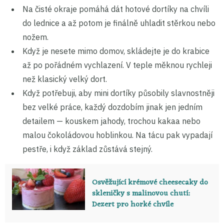
Na čisté okraje pomáhá dát hotové dortíky na chvíli
do lednice a až potom je finálně uhladit stěrkou nebo
nožem.
Když je nesete mimo domov, skládejte je do krabice
až po pořádném vychlazení. V teple měknou rychleji
než klasický velký dort.
Když potřebuji, aby mini dortíky působily slavnostněji
bez velké práce, každý dozdobím jinak jen jedním
detailem — kouskem jahody, trochou kakaa nebo
malou čokoládovou hoblinkou. Na tácu pak vypadají
pestře, i když základ zůstává stejný.
Osvěžující krémové cheesecaky do
skleničky s malinovou chutí:
Dezert pro horké chvíle