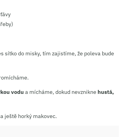
šťávy
třeby)
s sítko do misky, tím zajistíme, že poleva bude
romícháme.
rkou vodu
a mícháme, dokud nevznikne
hustá,
a ještě horký makovec.