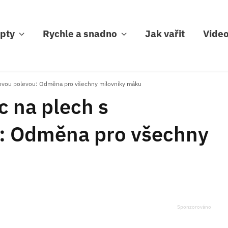
pty
Rychle a snadno
Jak vařit
Vide
ovou polevou: Odměna pro všechny milovníky máku
 na plech s
u: Odměna pro všechny