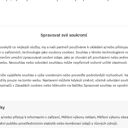
Spravovat své soukromí
skytli co nejlepší služby, my a naši partneři používáme k ukládání a/nebo přístupu
 o zařízeních, technologie jako soubory cookies. Souhlas s těmito technologiemi n
nerům umožní zpracovávat osobní údaje, jako je chování při procházení nebo jedin
ebu. Nesouhlas nebo odvolání souhlasu může nepříznivě ovlivnit určité vlastnosti 
 níže vyjádřete souhlas s výše uvedeným nebo proveďte podrobnější rozhodnutí. Va
radit: špaldová, polohrubá, bezlepková směs)
žity pouze na tomto webu. Nastavení můžete kdykoli změnit, včetně odvolání souh
pínačů v Zásadách cookies nebo kliknutím na tlačítko Spravovat souhlas ve spodní 
.
iky
 a/nebo přístup k informacím v zařízení, Měření výkonu reklam, Měření výkonu obs
ní publiku prostřednictvím statistik nebo kombinací údajů z různých zdrojů.