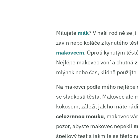
Milujete
mák
? V naší rodině se j
závin nebo koláče z kynutého těs
makovcem
. Oproti kynutým těs
Nejlépe makovec voní a chutná
z
mlýnek nebo čas, klidně použijt
Na makovci podle mého nejlépe
se sladkostí těsta. Makovec ale m
kokosem, záleží, jak ho máte rád
celozrnnou mouku
, makovec vám 
pozor, abyste makovec nepekli
m
špejlový test a jakmile se těsto 