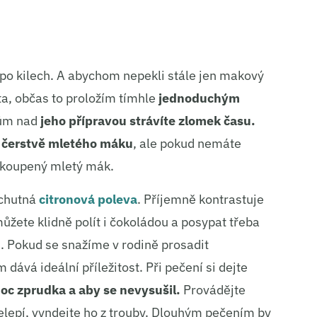
í po kilech. A abychom nepekli stále jen makový
ta, občas to proložím tímhle
jednoduchým
tům nad
jeho přípravou strávíte zlomek času.
 čerstvě mletého máku
, ale pokud nemáte
e koupený mletý mák.
 chutná
citronová poleva
. Příjemně kontrastuje
ůžete klidně polít i čokoládou a posypat třeba
i. Pokud se snažíme v rodině prosadit
dává ideální příležitost. Při pečení si dejte
oc zprudka a aby se nevysušil.
Provádějte
nelepí, vyndejte ho z trouby. Dlouhým pečením by