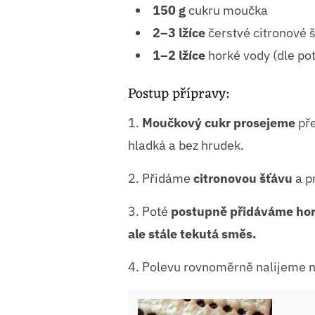
150 g
cukru moučka
2–3 lžíce
čerstvé citronové 
1–2 lžíce
horké vody (dle po
Postup přípravy:
1.
Moučkový cukr
prosejeme
pře
hladká a bez hrudek.
2. Přidáme
citronovou šťávu
a p
3. Poté
postupně přidáváme ho
ale stále tekutá směs.
4. Polevu rovnoměrně nalijeme n