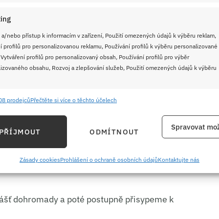
ing
 a/nebo přístup k informacím v zařízení, Použití omezených údajů k výběru reklam,
í profilů pro personalizovanou reklamu, Používání profilů k výběru personalizované
 Vytváření profilů pro personalizovaný obsah, Používání profilů pro výběr
izovaného obsahu, Rozvoj a zlepšování služeb, Použití omezených údajů k výběru
trochu
vychladnout
, abychom ho do těsta nelili
08 prodejců
Přečtěte si více o těchto účelech
e
Vždy
ání a kombinování údajů z jiných zdrojů údajů, Propojení různých zařízení,
Spravovat mož
PŘÍJMOUT
ODMÍTNOUT
kace zařízení na základě automaticky přenášených informací.
ry do pěny.
ání přesných údajů o zeměpisné poloze, Identifikace zařízení na
ysanou smetanu, mléko, skořici a citronovou
Zásady cookies
Prohlášení o ochraně osobních údajů
Kontaktujte nás
ě aktivně požadovaných informací.
ášť dohromady a poté postupně přisypeme k
ění bezpečnosti, předcházení a zjišťování podvodů a
ňování chyb, Poskytování a zobrazování reklamy a obsahu,
Vždy