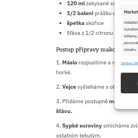
120 ml
zakysané smetany
Market
1/2 balení
prášku do pečiva
špetka
skořice
Ukládání
Vytvářen
šťáva z 1/2 citronu
reklamy,
personal
Postup přípravy makovce
obsahu.
1.
Máslo
rozpustíme a necháme 
Správa 18
Funkc
horké.
Přiřazov
Identifi
2.
Vejce
vyšleháme s oběma
cuk
Použív
3. Přidáme postupně
máslo, zak
základ
šťávu.
4.
Sypké suroviny
smícháme zvl
Zajišt
odstra
ostatním tekutým.