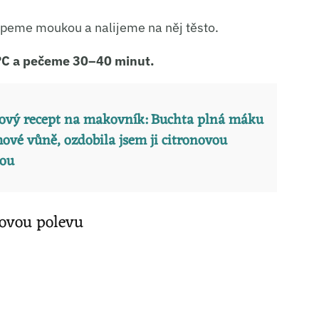
ní a sdělování voleb ochrany osobních údajů.
peme moukou a nalijeme na něj těsto.
°C a pečeme 30–40 minut.
ový recept na makovník: Buchta plná máku
ové vůně, ozdobila jsem ji citronovou
vou
ovou polevu