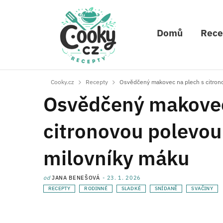
Domů
Rece
Cooky.cz
Recepty
Osvědčený makovec na plech s citron
Osvědčený makovec
citronovou polevo
milovníky máku
od
JANA BENEŠOVÁ
23. 1. 2026
RECEPTY
RODINNÉ
SLADKÉ
SNÍDANĚ
SVAČINY