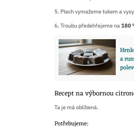
Ukládá
5. Plech vymažeme tukem a vysy
6. Troubu předehřejeme na
180 
Hrnk
a rum
pole
Recept na výbornou citron
Ta je má oblíbená.
Potřebujeme: