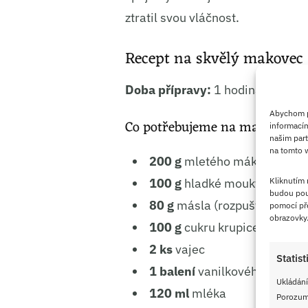
ztratil svou vláčnost.
Recept na skvělý makovec
Doba přípravy:
1 hodina
Abychom po
Co potřebujeme na makovec
informacím
našim part
na tomto w
200 g
mletého máku
Kliknutím
100 g
hladké mouky (lze nah
budou pou
80 g
másla (rozpuštěného)
pomocí pře
obrazovky
100 g
cukru krupice
2 ks
vajec
Statist
1 balení
vanilkového cukru
Ukládání
120 ml
mléka
Porozumě