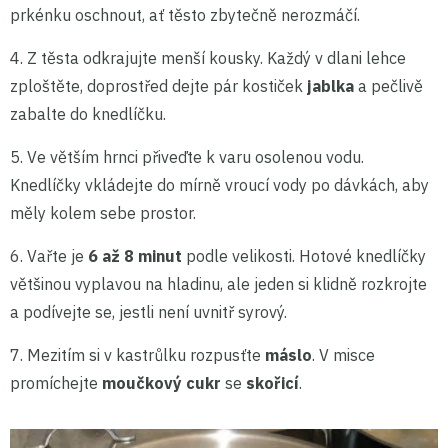
prkénku oschnout, ať těsto zbytečně nerozmáčí.
4. Z těsta odkrajujte menší kousky. Každý v dlani lehce
zploštěte, doprostřed dejte pár kostiček
jablka
a pečlivě
zabalte do knedlíčku.
5. Ve větším hrnci přiveďte k varu osolenou vodu.
Knedlíčky vkládejte do mírně vroucí vody po dávkách, aby
měly kolem sebe prostor.
6. Vařte je
6 až 8 minut
podle velikosti. Hotové knedlíčky
většinou vyplavou na hladinu, ale jeden si klidně rozkrojte
a podívejte se, jestli není uvnitř syrový.
7. Mezitím si v kastrůlku rozpusťte
máslo
. V misce
promíchejte
moučkový cukr
se
skořicí
.