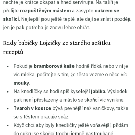
nechte je krátce okapat a hned servírujte. Na talíři je
přelijte
rozpuštěným máslem
a zasypte
cukrem se
skořicí
. Nejlepší jsou ještě teplé, ale dají se sníst i později,
jen je pak potřeba je znovu lehce ohřát.
Rady babičky Lojzičky ze starého sešítku
receptů
Pokud je
bramborová kaše
hodně řídká nebo v ní je
víc mléka, počítejte s tím, že těsto vezme o něco víc
mouky
.
Na knedlíčky se hodí spíš kyselejší
jablka
. Výsledek
pak není přeslazený a máslo se skořicí víc vynikne.
Tvaroh v kostce
bývá pevnější než vaničkový, takže
se s těstem pracuje snáz.
Když chci, aby byly knedlíčky ještě voňavější, přidám
do cukru se skořicí trochu jemně nastrouhané