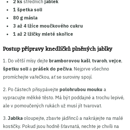
2 ks
středních
jablek
1 špetka
soli
80 g
másla
3 až 4 lžíce
moučkového cukru
1 až 2 lžičky
mleté skořice
Postup přípravy knedlíčků plněných jablky
1. Do větší mísy dejte
bramborovou kaši
,
tvaroh
,
vejce
,
špetku soli
a
prášek do pečiva
. Nejprve všechno
promíchejte vařečkou, ať se suroviny spojí.
2. Po částech přisypávejte
polohrubou mouku
a
vypracujte měkké těsto. Má být poddajné a trochu lepivé,
ale v pomoučených rukách už musí jít tvarovat.
3.
Jablka
oloupejte, zbavte jádřinců a nakrájejte na malé
kostičky. Pokud jsou hodně šťavnatá, nechte je chvíli na