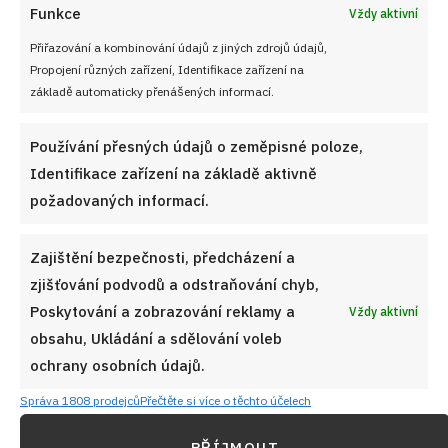
Funkce
Vždy aktivní
Přiřazování a kombinování údajů z jiných zdrojů údajů,
Propojení různých zařízení, Identifikace zařízení na
základě automaticky přenášených informací.
Používání přesných údajů o zeměpisné poloze,
Identifikace zařízení na základě aktivně
požadovaných informací.
BABIČČINY RECEPTY
BRAMBOROVÁ KAŠE
BRAMBOROVÉ KNEDLÍKY
JABLKA
KNEDLÍČKY
MÁSLO
MĚKKÝ TVAROH
MOUČKOVÝ CUKR
Zajištění bezpečnosti, předcházení a
OVOCNÉ KNEDLÍKY
POKRÁJENÁ JABLKA
POLOHRUBÁ MOUKA
zjišťování podvodů a odstraňování chyb,
PRÁŠEK DO PEČIVA
SKOŘICE
SLADKÁ JÍDLA
SLADKÉ JÍDLO
SŮL
Poskytování a zobrazování reklamy a
Vždy aktivní
TVAROH
VEJCE
obsahu, Ukládání a sdělování voleb
ochrany osobních údajů.
Diskuze
Správa 1808 prodejců
Přečtěte si více o těchto účelech
G
Sdílet na FB
Přidat do Google News
PŘÍJMOUT