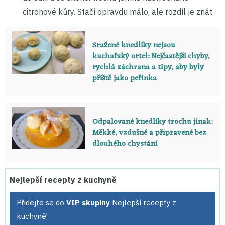
citronové kůry. Stačí opravdu málo, ale rozdíl je znát.
Sražené knedlíky nejsou
kuchařský ortel: Nejčastější chyby,
rychlá záchrana a tipy, aby byly
příště jako peřinka
Odpalované knedlíky trochu jinak:
Měkké, vzdušné a připravené bez
dlouhého chystání
Nejlepší recepty z kuchyně
Přidejte se do
VIP skupiny
Nejlepší recepty z
kuchyně!