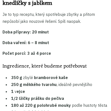
knedlíčky s jablkem
Je to typ receptu, který spotřebuje zbytky a přitom
nepůsobí jako nouzové řešení. Spíš naopak.
Doba přípravy:
20 minut
Doba vaření:
6 – 8 minut
Počet porcí:
3 až 4 porce
Ingredience, které budeme potřebovat
350 g
zbylé
bramborové kaše
250 g
měkkého tvarohu
, ideálně pevnějšího
1
v
ejce
1/2 lžičky
prášku do pečiva
180 až 220 g
polohrubé mouky
podle hustoty těsta