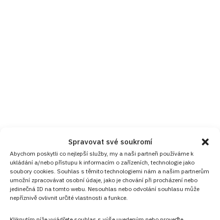
Spravovat své soukromí
Abychom poskytli co nejlepší služby, my a naši partneři používáme k
ukládání a/nebo přístupu k informacím o zařízeních, technologie jako
soubory cookies. Souhlas s těmito technologiemi nám a našim partnerům
umožní zpracovávat osobní údaje, jako je chování při procházení nebo
jedinečná ID na tomto webu. Nesouhlas nebo odvolání souhlasu může
nepříznivě ovlivnit určité vlastnosti a funkce.
Kliknutím níže vyjádřete souhlas s výše uvedeným nebo proveďte