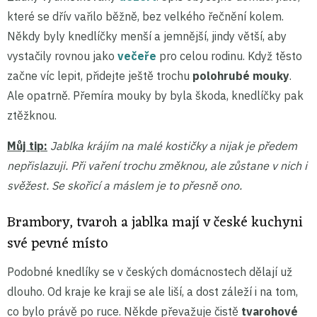
které se dřív vařilo běžně, bez velkého řečnění kolem.
Někdy byly knedlíčky menší a jemnější, jindy větší, aby
vystačily rovnou jako
večeře
pro celou rodinu. Když těsto
začne víc lepit, přidejte ještě trochu
polohrubé mouky
.
Ale opatrně. Přemíra mouky by byla škoda, knedlíčky pak
ztěžknou.
Můj tip:
Jablka krájím na malé kostičky a nijak je předem
nepřislazuji. Při vaření trochu změknou, ale zůstane v nich i
svěžest. Se skořicí a máslem je to přesně ono.
Brambory, tvaroh a jablka mají v české kuchyni
své pevné místo
Podobné knedlíky se v českých domácnostech dělají už
dlouho. Od kraje ke kraji se ale liší, a dost záleží i na tom,
co bylo právě po ruce. Někde převažuje čistě
tvarohové