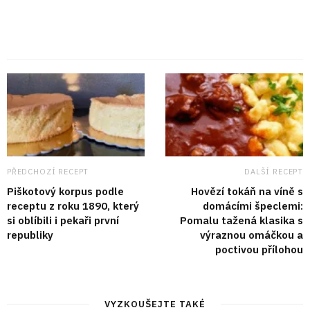
PŘEDCHOZÍ RECEPT
DALŠÍ RECEPT
Piškotový korpus podle
Hovězí tokáň na víně s
receptu z roku 1890, který
domácími špeclemi:
si oblíbili i pekaři první
Pomalu tažená klasika s
republiky
výraznou omáčkou a
poctivou přílohou
VYZKOUŠEJTE TAKÉ