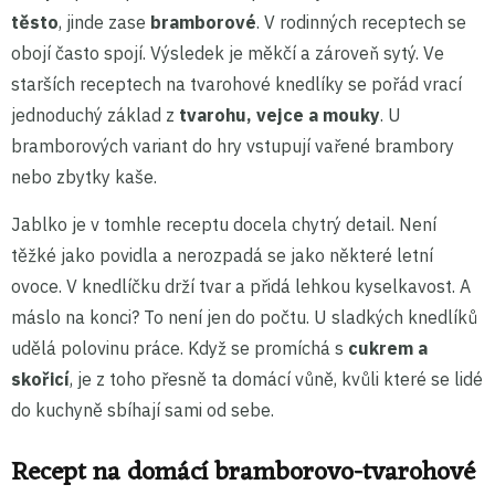
těsto
, jinde zase
bramborové
. V rodinných receptech se
obojí často spojí. Výsledek je měkčí a zároveň sytý. Ve
starších receptech na tvarohové knedlíky se pořád vrací
jednoduchý základ z
tvarohu, vejce a mouky
. U
bramborových variant do hry vstupují vařené brambory
nebo zbytky kaše.
Jablko je v tomhle receptu docela chytrý detail. Není
těžké jako povidla a nerozpadá se jako některé letní
ovoce. V knedlíčku drží tvar a přidá lehkou kyselkavost. A
máslo na konci? To není jen do počtu. U sladkých knedlíků
udělá polovinu práce. Když se promíchá s
cukrem a
skořicí
, je z toho přesně ta domácí vůně, kvůli které se lidé
do kuchyně sbíhají sami od sebe.
Recept na domácí bramborovo-tvarohové