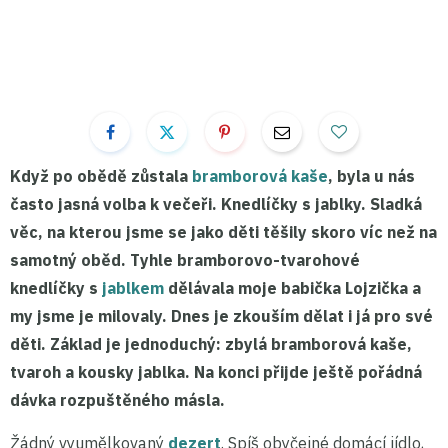
Když po obědě zůstala
bramborová kaše
, byla u nás
často jasná volba k večeři. Knedlíčky s jablky. Sladká
věc, na kterou jsme se jako děti těšily skoro víc než na
samotný oběd. Tyhle bramborovo-tvarohové
knedlíčky s
jablkem
dělávala moje babička Lojzička a
my jsme je milovaly. Dnes je zkouším dělat i já pro své
děti. Základ je jednoduchý: zbylá
bramborová kaše,
tvaroh a kousky jablka
. Na konci přijde ještě pořádná
dávka rozpuštěného másla.
Žádný vyumělkovaný
dezert
. Spíš obyčejné domácí jídlo,