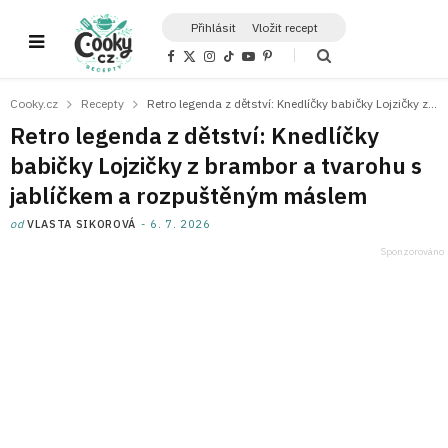
Přihlásit
Vložit recept
F
X
I
T
Y
P
a
(
n
i
o
i
c
T
s
k
u
n
e
w
t
T
T
t
Cooky.cz
Recepty
Retro legenda z dětství: Knedlíčky babičky Lojzičky z brambor a tvarohu s jablíčkem a rozpuštěným máslem
b
i
a
o
u
e
o
t
g
k
b
r
Retro legenda z dětství: Knedlíčky
o
t
r
e
e
k
e
a
s
babičky Lojzičky z brambor a tvarohu s
r
m
t
)
jablíčkem a rozpuštěným máslem
od
VLASTA SIKOROVÁ
6. 7. 2026