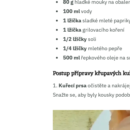
80 g
hladké mouky na obale
Ukládá
100 ml
vody
1 lžička
sladké mleté paprik
1 lžička
grilovacího koření
1/2 lžičky
soli
1/4 lžičky
mletého pepře
500 ml
řepkového oleje na 
Postup přípravy křupavých kuře
1.
Kuřecí prsa
očistěte a nakráje
Snažte se, aby byly kousky podo