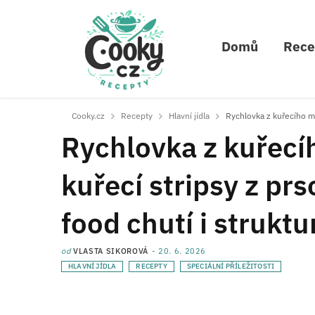
Domů
Rece
Cooky.cz
Recepty
Hlavní jídla
Rychlovka z kuřecího ma
Rychlovka z kuřecí
kuřecí stripsy z prs
food chutí i strukt
od
VLASTA SIKOROVÁ
20. 6. 2026
HLAVNÍ JÍDLA
RECEPTY
SPECIÁLNÍ PŘÍLEŽITOSTI