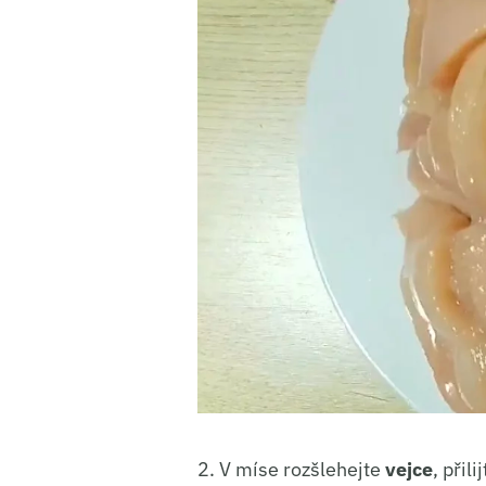
2. V míse rozšlehejte
vejce
, přili