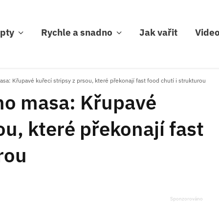
pty
Rychle a snadno
Jak vařit
Vide
sa: Křupavé kuřecí stripsy z prsou, které překonají fast food chutí i strukturou
ho masa: Křupavé
ou, které překonají fast
urou