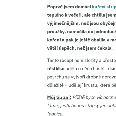
Poprvé jsem domácí
kuřecí stri
teplého k večeři, ale chtěla js
výjimečnějším, než jsou obyče
proužky, namočila do jednoduch
koření a pak je ještě obalila v
větší úspěch, než jsem čekala.
Tento recept není složitý a přesto
těstíčko
udělá o něco hustší a
ko
povrchu se vytvoří drobné nerovno
důležité – udělají krustu, která 
Můj tip zní:
Příště bych víc dochu
láme, jestli budou stripsy jen dob
lednice.