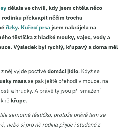
psy
dělala ve chvíli, kdy jsem chtěla něco
em rodinku překvapit něčím trochu
jné
řízky
.
Kuřecí prsa
jsem nakrájela na
ého těstíčka z hladké mouky, vajec, vody a
 mouce. Výsledek byl rychlý, křupavý a doma měl
 z něj vyjde poctivé
domácí jídlo
. Když se
usky masa
se pak ještě přehodí v mouce, na
sti a hrudky. A právě ty jsou při smažení
pěkně
křupe
.
tila samotné těstíčko, protože právě tam se
ré, nebo si pro ně rodina přijde i studené z