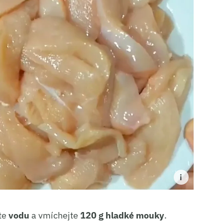
jte
vodu
a vmíchejte
120 g hladké mouky
.