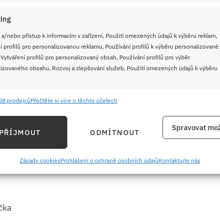
z kuřecích prsou
ing
 a/nebo přístup k informacím v zařízení, Použití omezených údajů k výběru reklam,
 večeři
, ale klidně obstojí i na stůl pro návštěvu.
í profilů pro personalizovanou reklamu, Používání profilů k výběru personalizované
 pečené brambory nebo obyčejný
zeleninový
 Vytváření profilů pro personalizovaný obsah, Používání profilů pro výběr
izovaného obsahu, Rozvoj a zlepšování služeb, Použití omezených údajů k výběru
08 prodejců
Přečtěte si více o těchto účelech
e
Vždy
ání a kombinování údajů z jiných zdrojů údajů, Propojení různých zařízení,
Spravovat mož
PŘÍJMOUT
ODMÍTNOUT
kace zařízení na základě automaticky přenášených informací.
ání přesných údajů o zeměpisné poloze, Identifikace zařízení na
Zásady cookies
Prohlášení o ochraně osobních údajů
Kontaktujte nás
ě aktivně požadovaných informací.
ění bezpečnosti, předcházení a zjišťování podvodů a
čka
ňování chyb, Poskytování a zobrazování reklamy a obsahu,
Vždy