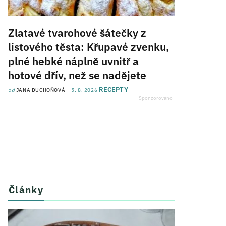
Zlatavé tvarohové šátečky z
listového těsta: Křupavé zvenku,
plné hebké náplně uvnitř a
hotové dřív, než se nadějete
RECEPTY
od
JANA DUCHOŇOVÁ
5. 8. 2026
Články