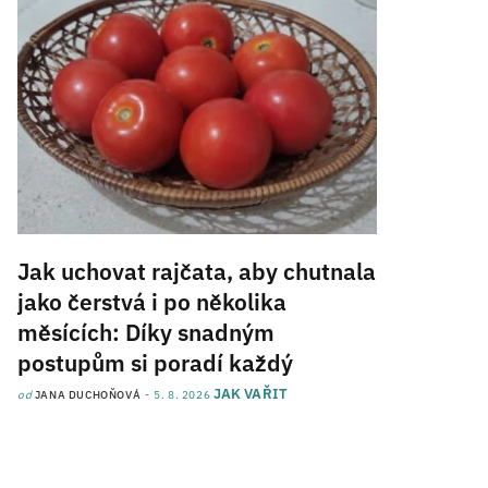
Jak uchovat rajčata, aby chutnala
jako čerstvá i po několika
měsících: Díky snadným
postupům si poradí každý
JAK VAŘIT
od
JANA DUCHOŇOVÁ
5. 8. 2026