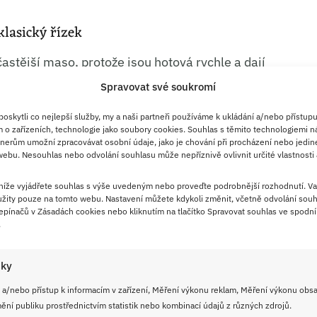
klasický řízek
astější maso, protože jsou hotová rychle a dají
 V receptech se objevují jak jednoduše opečená
Spravovat své soukromí
podobě s
bylinkovým máslem
nebo se sezónní
skytli co nejlepší služby, my a naši partneři používáme k ukládání a/nebo přístupu
áslem, bylinkami nebo krátkým smažením se
 o zařízeních, technologie jako soubory cookies. Souhlas s těmito technologiemi n
nerům umožní zpracovávat osobní údaje, jako je chování při procházení nebo jedin
ejde tedy o žádný výstřelek, spíš o ověřený
ebu. Nesouhlas nebo odvolání souhlasu může nepříznivě ovlivnit určité vlastnosti 
šťavnaté
.
 níže vyjádřete souhlas s výše uvedeným nebo proveďte podrobnější rozhodnutí. Va
žity pouze na tomto webu. Nastavení můžete kdykoli změnit, včetně odvolání souh
jak maso nakrájíte a jak dlouho ho necháte na
pínačů v Zásadách cookies nebo kliknutím na tlačítko Spravovat souhlas ve spodní 
.
 krátká doba
, jinak kuřecí prsa vyschnou raz dva.
ích bez kůže
, protože mají výraznější chuť, ale
iky
eru prsa. U stripsů to funguje i proto, že těstíčko
 a/nebo přístup k informacím v zařízení, Měření výkonu reklam, Měření výkonu obs
zky měkké.
ní publiku prostřednictvím statistik nebo kombinací údajů z různých zdrojů.