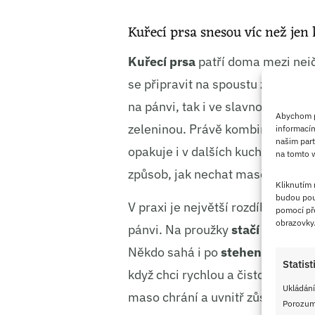
Kuřecí prsa snesou víc než jen 
Kuřecí prsa
patří doma mezi nejč
se připravit na spoustu způsobů.
na pánvi, tak i ve slavnostnější 
Abychom po
zeleninou. Právě kombinace s m
informacím
našim part
opakuje i v dalších kuchyních – n
na tomto w
způsob, jak nechat maso
zůstat 
Kliknutím
budou pou
V praxi je největší rozdíl v tom, 
pomocí pře
obrazovky
pánvi. Na proužky
stačí opravdu
Někdo sahá i po
stehenních řízc
Statist
když chci rychlou a čistou práci, b
Ukládání
maso chrání a uvnitř zůstane he
Porozumě