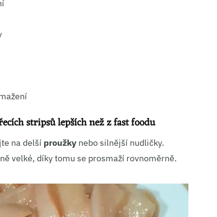
ní
ní a sdělování voleb ochrany osobních údajů.
y
smažení
cích stripsů lepších než z fast foodu
jte na delší
proužky
nebo silnější nudličky.
bně velké, díky tomu se prosmaží rovnoměrně.