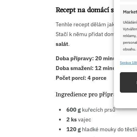
Recept na domácí stripsy 
Market
Ukládání
Tenhle recept dělám jako
rychlou
Vytvářen
Stačí k němu přidat domácí dip,
reklamy,
personal
salát
.
obsahu.
Doba přípravy:
20 minut
Správa 18
Funkc
Doba smažení:
12 minut
Přiřazov
Počet porcí:
4 porce
Identifi
Ingredience pro přípravu
Použív
základ
600 g
kuřecích prsů
2 ks
vajec
Zajišt
120 g
hladké mouky do těstí
odstra